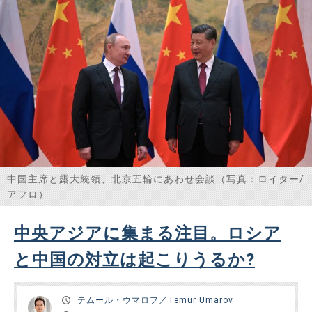
の貿易相手国であり、中露経済貿易協力は実りある成果を上
げている＞と……
中国主席と露大統領、北京五輪にあわせ会談（写真：ロイター/
アフロ）
中央アジアに集まる注目。ロシア
と中国の対立は起こりうるか?
テムール・ウマロフ／Temur Umarov