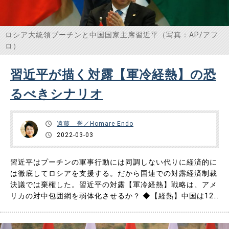
ロシア大統領プーチンと中国国家主席習近平（写真：AP/アフ
ロ）
習近平が描く対露【軍冷経熱】の恐
るべきシナリオ
遠藤 誉／Homare Endo
2022-03-03
習近平はプーチンの軍事行動には同調しない代りに経済的に
は徹底してロシアを支援する。だから国連での対露経済制裁
決議では棄権した。習近平の対露【軍冷経熱】戦略は、アメ
リカの対中包囲網を弱体化させるか？ ◆【経熱】中国は12
年連続でロシア最大の貿易相手国 今年2月9日、中国中央行
政省庁の一つである商務部は＜中国は12年連続でロシア最大