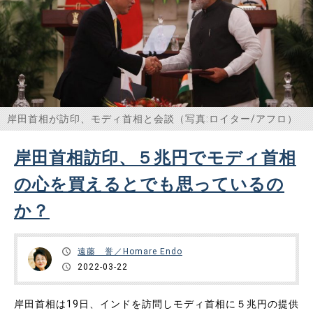
岸田首相が訪印、モディ首相と会談（写真:ロイター/アフロ）
岸田首相訪印、５兆円でモディ首相
の心を買えるとでも思っているの
か？
遠藤 誉／Homare Endo
2022-03-22
岸田首相は19日、インドを訪問しモディ首相に５兆円の提供