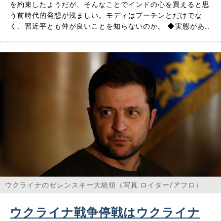
を約束したようだが、そんなことでインドの心を買えると思
う前時代的発想が浅ましい。モディはプーチンとだけでな
く、習近平とも仲が良いことを知らないのか。 ◆実態があ
まりない日印首脳共同声明 岸田首相は3月19日から3日間の
日程でインドとカンボジアを訪れ、モディ首相、フン・セン
首相との首脳会談を行った。 主たる目的はウクライナに軍
事侵攻したロ……
ウクライナのゼレンスキー大統領（写真:ロイター/アフロ）
ウクライナ戦争停戦はウクライナ