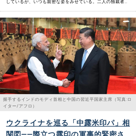
しているが、いつも親密な姿をみせている。二人の独裁者
は、米国とその同盟国は衰退し、未来は自分たちのものであ
ると信じて一致団結しているのだ。しかし、それを駆り立て
ているのは将来の前向きなビジョンではなく、他者への批
判、不公平に対する現実……
握手するインドのモディ首相と中国の習近平国家主席（写真:ロ
イター/アフロ）
ウクライナを巡る「中露米印パ」相
関図――際立つ露印の軍事的緊密さ