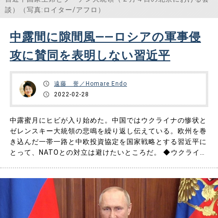
談）（写真:ロイター/アフロ）
中露間に隙間風――ロシアの軍事侵
攻に賛同を表明しない習近平
遠藤 誉／Homare Endo
2022-02-28
中露蜜月にヒビが入り始めた。中国ではウクライナの惨状と
ゼレンスキー大統領の悲鳴を繰り返し伝えている。欧州を巻
き込んだ一帯一路と中欧投資協定を国家戦略とする習近平に
とって、NATOとの対立は避けたいところだ。 ◆ウクライナ
の惨状とゼレンスキー大統領の悲鳴を繰り返す中国のテレビ
中国の中央テレビ局CCTV４（国際チャンネル）のニュース
では、必ずウクライナの街の惨状と庶民の嘆きを大きく扱
い、毎日のよ……