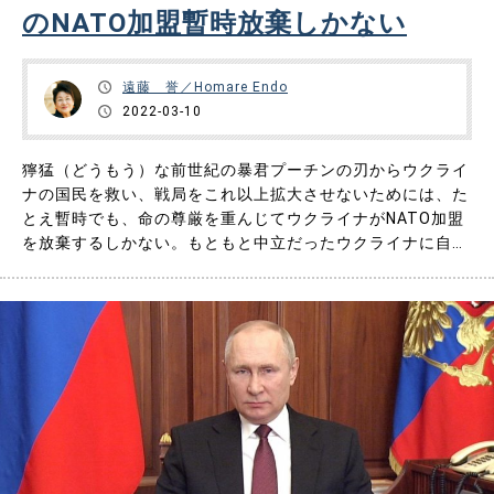
のNATO加盟暫時放棄しかない
遠藤 誉／Homare Endo
2022-03-10
獰猛（どうもう）な前世紀の暴君プーチンの刃からウクライ
ナの国民を救い、戦局をこれ以上拡大させないためには、た
とえ暫時でも、命の尊厳を重んじてウクライナがNATO加盟
を放棄するしかない。もともと中立だったウクライナに自己
利益のためにNATO加盟を強要したのはバイデンだ。 ◆ゼレ
ンスキー大統領が「NATOのせい」と悟った ウクライナのゼ
レンスキー大統領はロシアによる空爆を阻止するため、ウク
ライナ上……