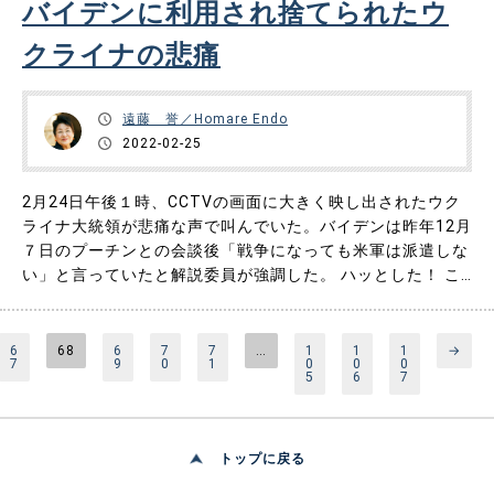
バイデンに利用され捨てられたウ
クライナの悲痛
遠藤 誉／Homare Endo
2022-02-25
2月24日午後１時、CCTVの画面に大きく映し出されたウク
ライナ大統領が悲痛な声で叫んでいた。バイデンは昨年12月
７日のプーチンとの会談後「戦争になっても米軍は派遣しな
い」と言っていたと解説委員が強調した。 ハッとした！ こ
れだ――！ これだった。私はこの事実を十分に認識していな
かったために、プーチンの軍事侵攻の分析を誤ったのだ。猛
烈な悔恨に襲われた。加えて2月24日の夜になると、NATO
6
68
6
7
7
…
1
1
1
→
7
9
0
1
0
0
0
も……
5
6
7
トップに戻る