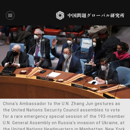
言語別アーカイブ
ENGLISH
JAPANESE
基本操作
トップページ
研究員
China's Ambassador to the U.N. Zhang Jun gestures as
the United Nations Security Council assembles to vote
研究所概要
for a rare emergency special session of the 193-member
U.N. General Assembly on Russia's invasion of Ukraine, at
設立趣意書
the United Nations Headquarters in Manhattan, New York