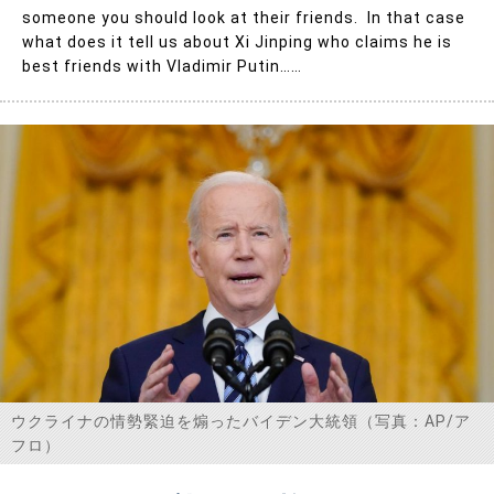
someone you should look at their friends. In that case
what does it tell us about Xi Jinping who claims he is
best friends with Vladimir Putin……
ウクライナの情勢緊迫を煽ったバイデン大統領（写真：AP/ア
フロ）