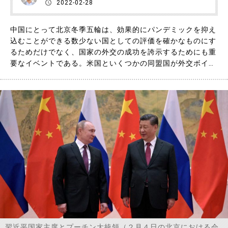
2022-02-28
中国にとって北京冬季五輪は、効果的にパンデミックを抑え
込むことができる数少ない国としての評価を確かなものにす
るためだけでなく、国家の外交の成功を誇示するためにも重
要なイベントである。米国といくつかの同盟国が外交ボイコ
ットを表明したとはいえ、この五輪で中国を訪問した国家元
首は30人を超えた。その中でも主賓と言えるのが、ロシアの
プーチン大統領であり、習近平国家主席と最初に会談したの
も同大統領であった。……
習近平国家主席とプーチン大統領（２月４日の北京における会