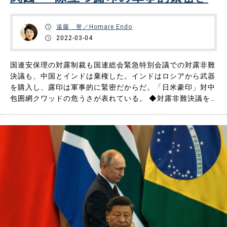
遠藤 誉／Homare Endo
2022-03-04
国連安保理の対露制裁も国連総会緊急特別会議での対露非難
決議も、中国とインドは棄権した。インドはロシアから武器
を購入し、露印は軍事的に緊密だからだ。「日米豪印」対中
包囲網クワッドの危うさが表れている。 ◆対露非難決議を
棄権したインドと上海協力機構 2月2６日（アメリカ時間25
日）、国連安全保障理事会（国連安保理）（15ヵ国）は「ウ
クライナに侵攻したロシアを非難し即時撤退を求める決議
案」を否決した……