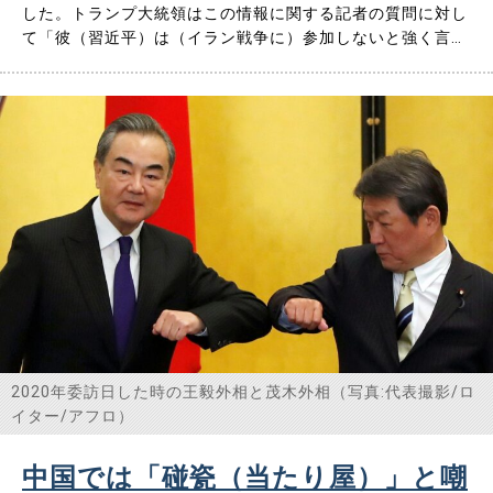
した。トランプ大統領はこの情報に関する記者の質問に対し
て「彼（習近平）は（イラン戦争に）参加しないと強く言っ
ていた。（そのようなことをしたら）私が失望するというこ
とは分かっているだろう」と述べている。 中国の外交部は
「事実無根だ！」と強く否定。 果たして真実は那辺（なへ
ん）にありや？ ……
2020年委訪日した時の王毅外相と茂木外相（写真:代表撮影/ロ
イター/アフロ）
中国では「碰瓷（当たり屋）」と嘲