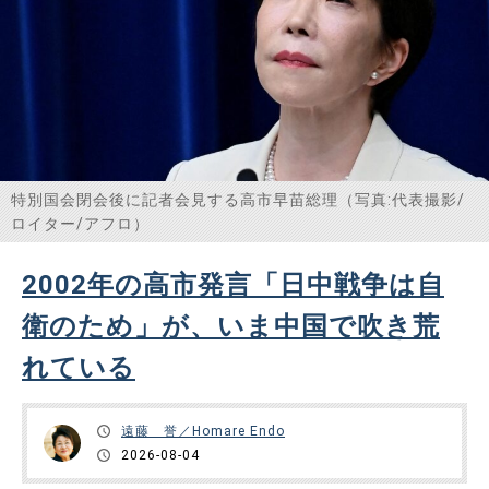
特別国会閉会後に記者会見する高市早苗総理（写真:代表撮影/
ロイター/アフロ）
2002年の高市発言「日中戦争は自
衛のため」が、いま中国で吹き荒
れている
遠藤 誉／Homare Endo
2026-08-04