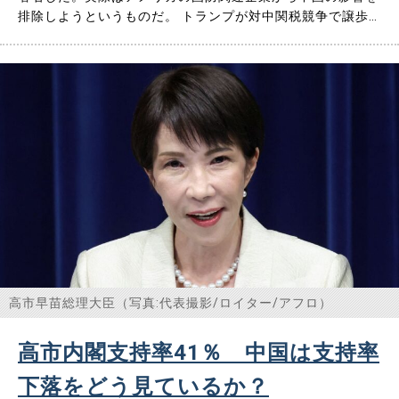
排除しようというものだ。 トランプが対中関税競争で譲歩
し、米中二極化体制であるG2構想を提唱したのは、習近平
が昨年春のトランプ関税に対して米軍武器製造に不可欠なレ
アアースなどの輸出規制で徹底して対抗したからだ。だから
トランプはG2構想……
高市早苗総理大臣（写真:代表撮影/ロイター/アフロ）
高市内閣支持率41％ 中国は支持率
下落をどう見ているか？