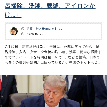
呂掃除、洗濯、裁縫、アイロンか
け…」
遠藤 誉／Homare Endo
2026-07-23
7月20日、高市総理はXに「平日は、公邸に戻ってから、風
呂掃除、入浴、夕食、夕食後の洗い物、洗濯、簡単な掃除ま
ででプライベートな時間は精一杯で…」などと投稿。日本で
も多くの批判や疑問が出回っているが、中国のネットも負け
ていない。「高市Ｘ投稿」で持ち切りだ。 ◆「高市Ｘ投
稿」の内容 読者の皆さんはすでにご存じだとは思うが、念
のため図表１に高市総理のＸ投稿（ポスト）内容をお示しす
る。ログインした場……