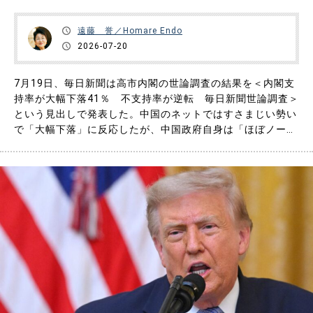
遠藤 誉／Homare Endo
2026-07-20
7月19日、毎日新聞は高市内閣の世論調査の結果を＜内閣支
持率が大幅下落41％ 不支持率が逆転 毎日新聞世論調査＞
という見出しで発表した。中国のネットではすさまじい勢い
で「大幅下落」に反応したが、中国政府自身は「ほぼノーコ
メント」で、案外に「内政には干渉せず」という姿勢だ。
「高市発言」にあれだけ強く抗議し対日制裁まで続けている
中国政府は、何を考えているのかを考察してみた。 ◆毎日
新聞の世論調査 女……