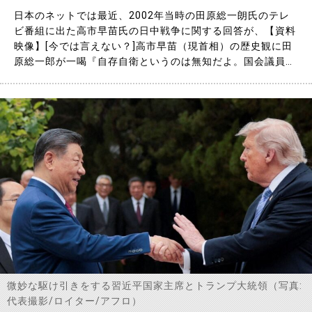
日本のネットでは最近、2002年当時の田原総一朗氏のテレ
ビ番組に出た高市早苗氏の日中戦争に関する回答が、【資料
映像】[今では言えない？]高市早苗（現首相）の歴史観に田
原総一郎が一喝『自存自衛というのは無知だよ。国会議員や
ってるのおかしい』（SanaeTakaichis.views on history）
- YouTubeという形で出回り話題になった。 今年7月27日、
中国共産党機関紙「人民日報……
微妙な駆け引きをする習近平国家主席とトランプ大統領（写真:
代表撮影/ロイター/アフロ）