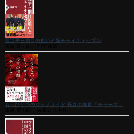
習近平三期目の狙いと新チャイナ・セブン
遠藤 誉 (著)、PHP新書
もうひとつのジェノサイド 長春の惨劇「チャーズ」
遠藤 誉 (著)、実業之日本社