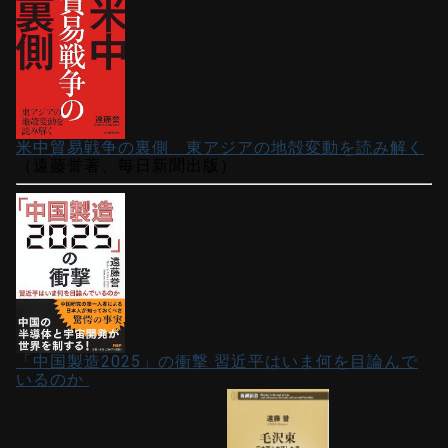
米中貿易戦争の裏側 東アジアの地殻変動を読み解く
（遠藤誉著、毎日新聞出版）
「中国製造2025」の衝撃 習近平はいま何を目論んで
いるのか