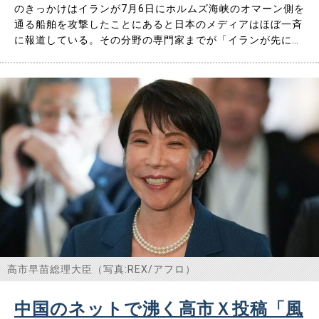
のきっかけはイランが7月6日にホルムズ海峡のオマーン側を
通る船舶を攻撃したことにあると日本のメディアはほぼ一斉
に報道している。その分野の専門家までが「イランが先に停
戦合意に関する覚書（以下、「覚書」）」を破ったからだと
いう趣旨の解説をしているのを見て驚いた。 いや、違うだ
ろう。 米軍が先に、イランが問題視していたオマーン側航
路を通るよう他国……
高市早苗総理大臣（写真:REX/アフロ）
中国のネットで沸く高市Ｘ投稿「風