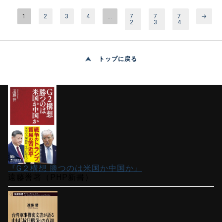
しい対中批判を展開したことだ。 これは今年11月の中間選
挙で敗北する可能性に対する予防戦で、またトランプの「不
1
2
3
4
…
7
7
7
→
2
3
4
正選挙論」……
トップに戻る
『G２構想 勝つのは米国か中国か』
遠藤誉著（PHP新書）