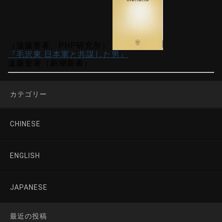
（遠藤誉著、PHP研究所）
『毛沢東 日本軍と共謀した男』
遠藤誉著（新潮新書）
カテゴリー
CHINESE
ENGLISH
JAPANESE
最近の投稿