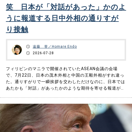
笑 日本が「対話があった」かのよ
うに報道する日中外相の通りすが
り接触
遠藤 誉／Homare Endo
2026-07-28
フィリピンのマニラで開催されていたASEAN会議の会場
で、7月22日、日本の茂木外相と中国の王毅外相がすれ違っ
た。通りすがりで一瞬挨拶を交わしただけなのに、日本では
あたかも「対話」があったかのような期待を寄せる報道がな
されたため、中国政府は「対話は一切なかった」と全面否
定。すると日本のネットでは今度は「中国が負け惜しみを言
っている」かのようなコメントが湧いて出た。 そのため中
国のネットではこれを……