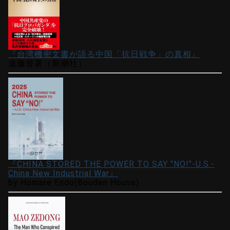
『台湾機密文書が語る中国「抗日戦争」の真相』
遠藤誉著（新潮社）
『CHINA STORED THE POWER TO SAY "NO!"-U.S.-
China New Industrial War』
by Homare Endo(Bouden House)