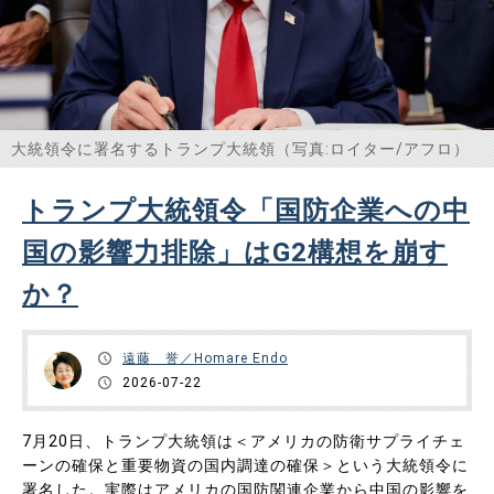
大統領令に署名するトランプ大統領（写真:ロイター/アフロ）
トランプ大統領令「国防企業への中
国の影響力排除」はG2構想を崩す
か？
遠藤 誉／Homare Endo
2026-07-22
7月20日、トランプ大統領は＜アメリカの防衛サプライチェ
ーンの確保と重要物資の国内調達の確保＞という大統領令に
署名した。実際はアメリカの国防関連企業から中国の影響を