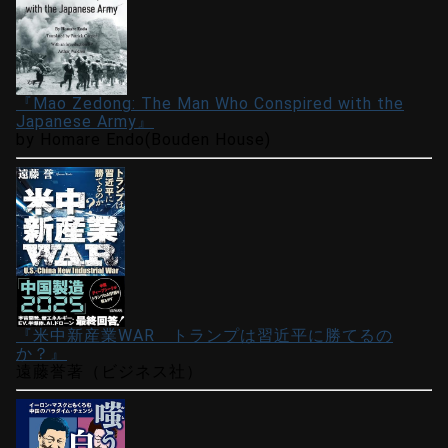
『Mao Zedong: The Man Who Conspired with the
Japanese Army』
by Homare Endo(Bouden House)
『米中新産業WAR トランプは習近平に勝てるの
か？』
遠藤誉著（ビジネス社）