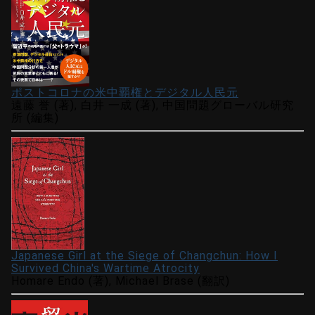
ポストコロナの米中覇権とデジタル人民元
遠藤 誉 (著), 白井 一成 (著), 中国問題グローバル研究
所 (編集)
Japanese Girl at the Siege of Changchun: How I
Survived China's Wartime Atrocity
Homare Endo (著), Michael Brase (翻訳)