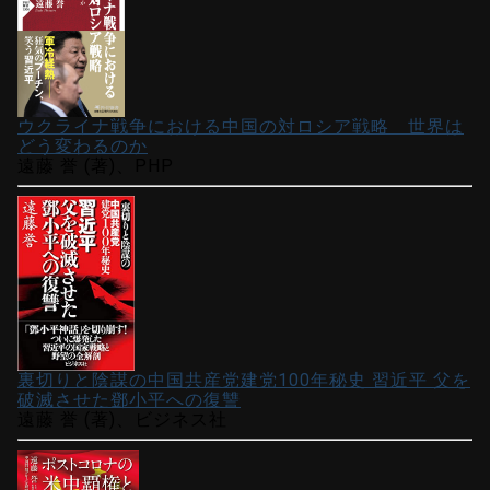
ウクライナ戦争における中国の対ロシア戦略 世界は
どう変わるのか
遠藤 誉 (著)、PHP
裏切りと陰謀の中国共産党建党100年秘史 習近平 父を
破滅させた鄧小平への復讐
遠藤 誉 (著)、ビジネス社