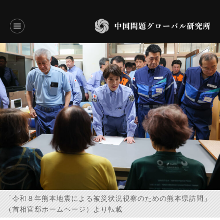
言語別アーカイブ
ENGLISH
JAPANESE
基本操作
トップページ
研究員
研究所概要
「令和８年熊本地震による被災状況視察のための熊本県訪問」
（首相官邸ホームページ）より転載
設立趣意書