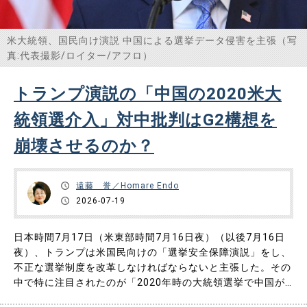
米大統領、国民向け演説 中国による選挙データ侵害を主張（写
真:代表撮影/ロイター/アフロ）
トランプ演説の「中国の2020米大
統領選介入」対中批判はG2構想を
崩壊させるのか？
遠藤 誉／Homare Endo
2026-07-19
日本時間7月17日（米東部時間7月16日夜）（以後7月16日
夜）、トランプは米国民向けの「選挙安全保障演説」をし、
不正な選挙制度を改革しなければならないと主張した。その
中で特に注目されたのが「2020年時の大統領選挙で中国が
史上最大規模の選挙干渉をしてトランプを落選させた」と激