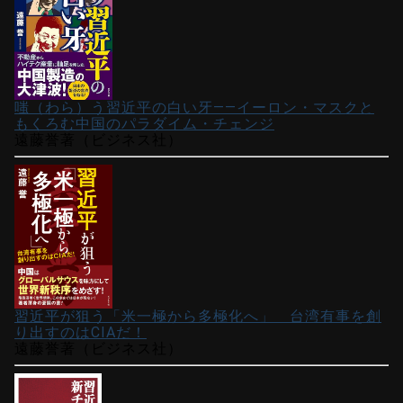
嗤（わら）う習近平の白い牙――イーロン・マスクと
もくろむ中国のパラダイム・チェンジ
遠藤誉著（ビジネス社）
習近平が狙う「米一極から多極化へ」 台湾有事を創
り出すのはCIAだ！
遠藤誉著（ビジネス社）