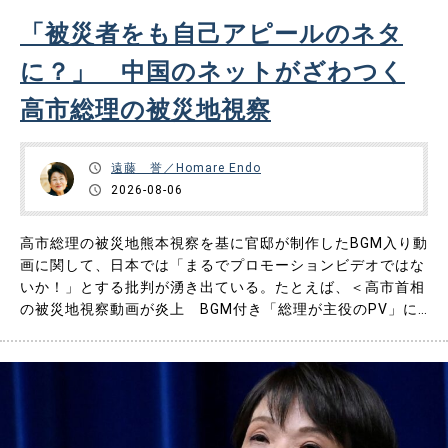
「被災者をも自己アピールのネタ
お問い合わせ
に？」 中国のネットがざわつく
高市総理の被災地視察
遠藤 誉／Homare Endo
2026-08-06
高市総理の被災地熊本視察を基に官邸が制作したBGM入り動
画に関して、日本では「まるでプロモーションビデオではな
いか！」とする批判が湧き出ている。たとえば、＜高市首相
の被災地視察動画が炎上 BGM付き「総理が主役のPV」に
「政権プロパガンダ」批判（J-CASTニュース） - Yahoo!ニ
ュース＞や、＜「アホか」芥川賞作家も苦言…高市首相 熊
本地震の視察動画が大炎上、被災地訪問を“プロモーション
ビデ……