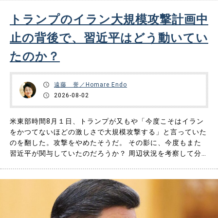
トランプのイラン大規模攻撃計画中
止の背後で、習近平はどう動いてい
たのか？
遠藤 誉／Homare Endo
2026-08-02
米東部時間8月１日、トランプが又もや「今度こそはイラン
をかつてないほどの激しさで大規模攻撃する」と言っていた
のを翻した。攻撃をやめたそうだ。 その影に、今度もまた
習近平が関与していたのだろうか？ 周辺状況を考察して分
析を試みる。 ◆大規模攻撃を中止すると表明したトランプ
の投稿内容 米東部時間8月1日、トランプは自分のSNSであ
るTruthで以下のように書いている。 ――米国は、第二次世
界……