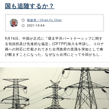
国も追随するか？
お問い合わせ
陳建甫／Chien-Fu Chen
2021-10-04
9月16日、中国が正式に『環太平洋パートナーシップに関す
る包括的及び先進的な協定』(CPTPP)加入を申請し、コロナ
禍への対応に忙殺されてきた台湾政府の意識を突如として喚
び醒ますことになった。なぜなら台湾にとって今回がもしか
するとCPTPP加入申請の最後のチャンスかも知れないから
である。これまでの受動から主動に転じて、台湾政府は22日
夜、CPTPP申請書類を事務局であるニュージーランドに既
に送付し……