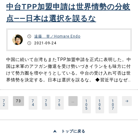
中台TPP加盟申請は世界情勢の分岐
点――日本は選択を誤るな
遠藤 誉／Homare Endo
2021-09-24
中国に続いて台湾もまたTPP加盟申請を正式に表明した。中
国は米軍のアフガン撤退を受け勢いづきイランをも味方に付
けて勢力圏を増やそうとしている。中台の受け入れ可否は世
界情勢を決定する。日本は選択を誤るな。 ◆習近平はなぜ
このタイミングを狙ったのか 習近平国家主席は昨年11月に
TPP（正確にはCPTPP＝TPP11）への加入意向を表明し
た。正式発表のチャンスを狙っていたと思うが、9月16日に
7
73
7
7
7
…
1
1
1
→
2
4
5
6
0
0
0
正式に……
5
6
7
トップに戻る