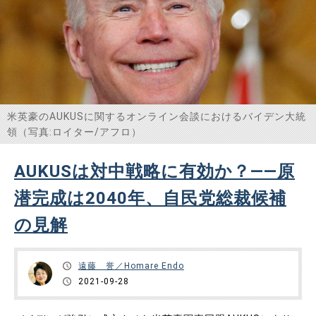
米英豪のAUKUSに関するオンライン会談におけるバイデン大統
領（写真:ロイター/アフロ）
AUKUSは対中戦略に有効か？――原
潜完成は2040年、自民党総裁候補
の見解
遠藤 誉／Homare Endo
2021-09-28