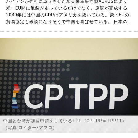
バイデンが強引に成立させた米英豪軍事同盟AUKUSにより
米・EU間に亀裂が走っているだけでなく、原潜が完成する
2040年には中国のGDPはアメリカを抜いている。豪・EUの
貿易協定も破談になりそうで中国を喜ばせている。 日本の
自民党総裁候補の原潜に関する見解も分析したい。 ◆オー
ストラリアで製造する原潜の完成時期は2040年頃――そのと
き中国のGDPはアメリカを抜いている 9月15日に予告な
し……
中国と台湾が加盟申請をしているTPP（CPTPP＝TPP11）
（写真:ロイター/アフロ）