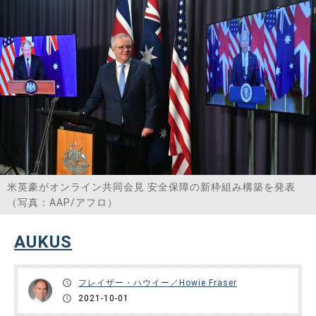
限った話ではない。 中国において他国と異なるのは、中国
の火力発電依存度……
米英豪がオンライン共同会見 安全保障の新枠組み構築を発表
（写真：AAP/アフロ）
AUKUS
フレイザー・ハウイー／Howie Fraser
2021-10-01