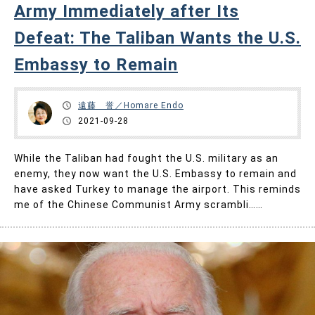
Army Immediately after Its
Defeat: The Taliban Wants the U.S.
Embassy to Remain
遠藤 誉／Homare Endo
2021-09-28
While the Taliban had fought the U.S. military as an
enemy, they now want the U.S. Embassy to remain and
have asked Turkey to manage the airport. This reminds
me of the Chinese Communist Army scrambli……