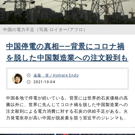
中国の電力不足（写真:ロイター/アフロ）
中国停電の真相――背景にコロナ禍
を脱した中国製造業への注文殺到も
遠藤 誉／Homare Endo
2021-10-04
中国各地で停電が続いている。背景には世界的石炭価格の高
騰以外に、世界に先んじてコロナ禍を脱した中国製造業への
注文殺到による電力消費に対する石炭の供給不足がある。火
力発電依存が高い中国が脱炭素を競う習近平のジレンマも見
え隠れする。 ◆「石炭価格の高騰」と「電力消費に対する
石炭供給不足」 石炭価格の高騰は世界的な現象で、中国に