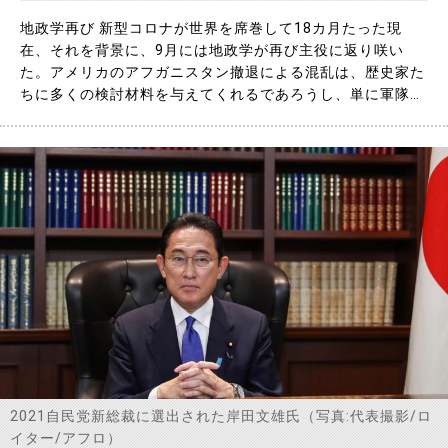
地政学再び 新型コロナが世界を席巻して18カ月たった現
在、それを背景に、9月には地政学が再び主役に返り咲い
た。アメリカのアフガニスタン撤退による混乱は、歴史家た
ちに多くの検討材料を与えてくれるであろうし、単に軍隊の
物理的な撤退というだけでなく、アメリカの衰えつつある力
と世界への関与を葬る棺桶にさらに釘を打つものとして歓迎
された。しかし、アメリカは終わったと考えるのは愚か者だ
けだろう。アメリカは自……
2021自民党新総裁に選出された岸田文雄氏（写真:代表撮影/ロ
イター/アフロ）