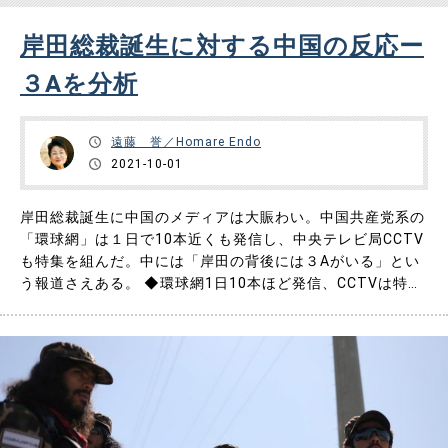
岸田総裁誕生に対する中国の反応ー
３Aを分析
遠藤 誉／Homare Endo
2021-10-01
岸田総裁誕生に中国のメディアは大賑わい。中国共産党系の
「環球網」は１日で10本近くも発信し、中央テレビ局CCTV
も特集を組んだ。中には「岸田の背後には３Aがいる」とい
う報道さえある。 ◆環球網1日10本ほど発信、CCTVは特集
番組 中国共産党機関紙「人民日報」傘下の環球時報電子
版の「環境網」は、日本で岸田文雄氏の当選が決まるとす
ぐ、第一報を出した。それをじっくり読む間もなく、すぐさ
ま第二報、……