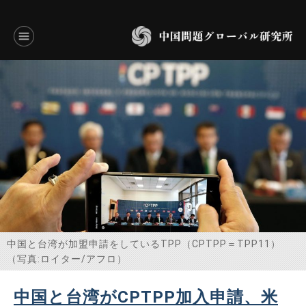
言語別アーカイブ
ENGLISH
JAPANESE
基本操作
トップページ
研究員
中国と台湾が加盟申請をしているTPP（CPTPP＝TPP11）
（写真:ロイター/アフロ）
研究所概要
中国と台湾がCPTPP加入申請、米
設立趣意書