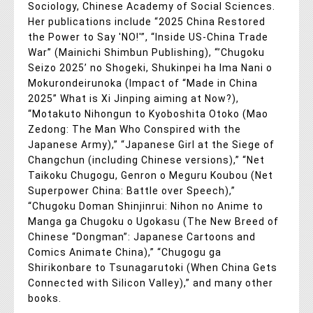
Sociology, Chinese Academy of Social Sciences.
Her publications include “2025 China Restored
the Power to Say 'NO!'”, “Inside US-China Trade
War” (Mainichi Shimbun Publishing), “’Chugoku
Seizo 2025’ no Shogeki, Shukinpei ha Ima Nani o
Mokurondeirunoka (Impact of “Made in China
2025” What is Xi Jinping aiming at Now?),
“Motakuto Nihongun to Kyoboshita Otoko (Mao
Zedong: The Man Who Conspired with the
Japanese Army),” “Japanese Girl at the Siege of
Changchun (including Chinese versions),” “Net
Taikoku Chugogu, Genron o Meguru Koubou (Net
Superpower China: Battle over Speech),”
“Chugoku Doman Shinjinrui: Nihon no Anime to
Manga ga Chugoku o Ugokasu (The New Breed of
Chinese “Dongman”: Japanese Cartoons and
Comics Animate China),” “Chugogu ga
Shirikonbare to Tsunagarutoki (When China Gets
Connected with Silicon Valley),” and many other
books.