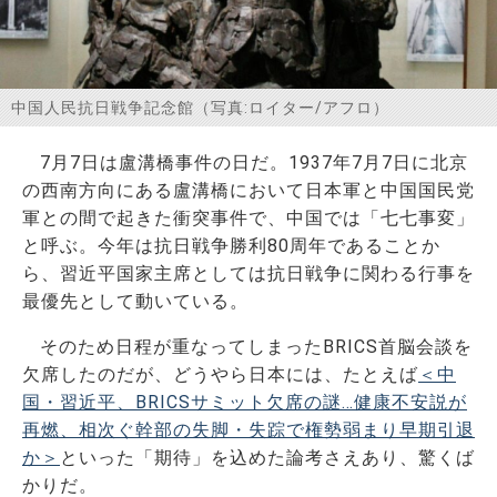
お問い合わせ
中国人民抗日戦争記念館（写真:ロイター/アフロ）
7月7日は盧溝橋事件の日だ。1937年7月7日に北京
の西南方向にある盧溝橋において日本軍と中国国民党
軍との間で起きた衝突事件で、中国では「七七事変」
と呼ぶ。今年は抗日戦争勝利80周年であることか
ら、習近平国家主席としては抗日戦争に関わる行事を
最優先として動いている。
そのため日程が重なってしまったBRICS首脳会談を
欠席したのだが、どうやら日本には、たとえば
＜中
国・習近平、BRICSサミット欠席の謎…健康不安説が
再燃、相次ぐ幹部の失脚・失踪で権勢弱まり早期引退
か＞
といった「期待」を込めた論考さえあり、驚くば
かりだ。