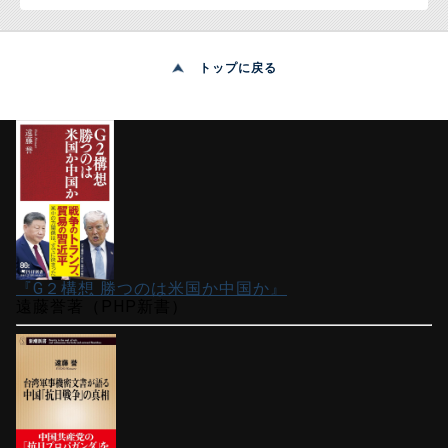
トップに戻る
『G２構想 勝つのは米国か中国か』
遠藤誉著（PHP新書）