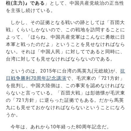
柱(主力)』である
」として、中国共産党統治の正当性
を主張し続けている。
しかし、その証拠となる戦いの跡としては「百団大
戦」くらいしかないので、この戦地を訪問することに
よって、「ほらね、中国共産党軍はこんなに勇敢に日
本軍と戦ったのだよ」ということを見せなければなら
ない。それは「中国人民」に対してであると同時に、
台湾に対しても見せなければならないのである。
というのは、2015年に台湾の馬英九(元総統)が、
抗
日戦争勝利70周年記念講演
で、毛沢東の「721方針」
を批判し、中国大陸側は、この事実を認めなければな
らないと言っている。「百団大戦」は彭徳懐が毛沢東
の「721方針」に逆らった証拠でもある。だから馬英
九にも見せておかなければならないということになろ
うか。
今年は、あれから10年経った80周年記念だ。