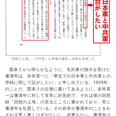
『回想の上海』（165頁）を筆者が撮影し説明を加筆した
図表２から明らかなように、毛沢東の指示を受けた
藩漢年は、岩井英一に「華北での日本軍と中共軍との
停戦に関して話がしたい」と申し出ている。1939年
のことだ。図表２の左側に書いてあるように、岩井英
一は藩漢年に対して非常に好意的で、それは彼の回想
録『回想の上海』の至るところに書かれており、常に
藩漢年を礼賛している。その岩井が藩漢年のことをわ
ざわざ悪く書くはずがないし、必要もない。藩漢年は