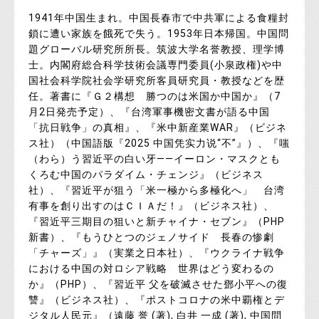
1941年中国生まれ。中国長春市で中共軍による食糧封
鎖に遭い家族を餓死で失う。1953年日本帰国。中国問
題グローバル研究所所長。筑波大学名誉教授、理学博
士。内閣府総合科学技術会議専門委員(小泉政権)や中
国社会科学院社会学研究所客員研究員・教授などを歴
任。著書に『Ｇ２構想 勝つのは米国か中国か』（7
月2日発売予定）、『台湾軍事機密文書が語る中国
「抗日戦争」の真相』、『米中新産業WAR』（ビジネ
ス社）（中国語版『2025 中国凭实力说“不”』）、『嗤
（わら）う習近平の白い牙――イーロン・マスクとも
くろむ中国のパラダイム・チェンジ』（ビジネス
社）、『習近平が狙う「米一極から多極化へ」 台湾
有事を創り出すのはＣＩＡだ！』（ビジネス社）、
『習近平三期目の狙いと新チャイナ・セブン』（PHP
新書）、『もうひとつのジェノサイド 長春の惨劇
「チャーズ」』（実業之日本社）、『ウクライナ戦争
における中国の対ロシア戦略 世界はどう変わるの
か』（PHP）、『習近平 父を破滅させた鄧小平への復
讐』（ビジネス社）、『ポストコロナの米中覇権とデ
ジタル人民元』（遠藤 誉 (著), 白井 一成 (著), 中国問