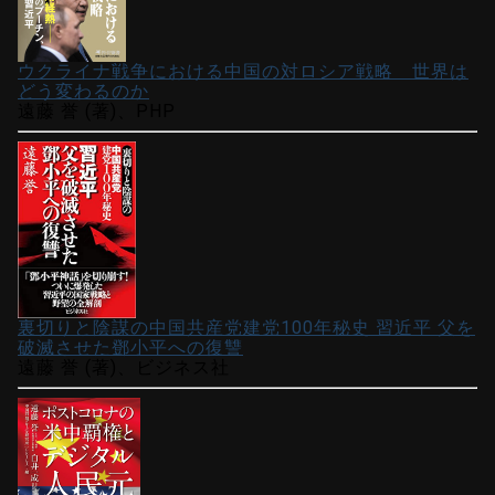
ウクライナ戦争における中国の対ロシア戦略 世界は
どう変わるのか
遠藤 誉 (著)、PHP
裏切りと陰謀の中国共産党建党100年秘史 習近平 父を
破滅させた鄧小平への復讐
遠藤 誉 (著)、ビジネス社