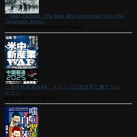
『Mao Zedong: The Man Who Conspired with the
Japanese Army』
by Homare Endo(Bouden House)
『米中新産業WAR トランプは習近平に勝てるの
か？』
遠藤誉著（ビジネス社）