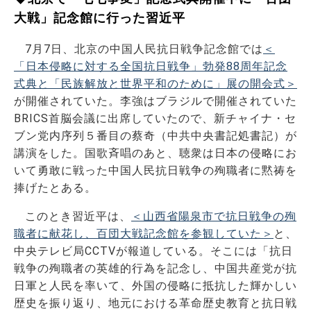
大戦」記念館に行った習近平
7月7日、北京の中国人民抗日戦争記念館では
＜
「日本侵略に対する全国抗日戦争」勃発88周年記念
式典と「民族解放と世界平和のために」展の開会式＞
が開催されていた。李強はブラジルで開催されていた
BRICS首脳会議に出席していたので、新チャイナ・セ
ブン党内序列５番目の蔡奇（中共中央書記処書記）が
講演をした。国歌斉唱のあと、聴衆は日本の侵略にお
いて勇敢に戦った中国人民抗日戦争の殉職者に黙祷を
捧げたとある。
このとき習近平は、
＜山西省陽泉市で抗日戦争の殉
職者に献花し、百団大戦記念館を参観していた＞
と、
中央テレビ局CCTVが報道している。そこには「抗日
戦争の殉職者の英雄的行為を記念し、中国共産党が抗
日軍と人民を率いて、外国の侵略に抵抗した輝かしい
歴史を振り返り、地元における革命歴史教育と抗日戦