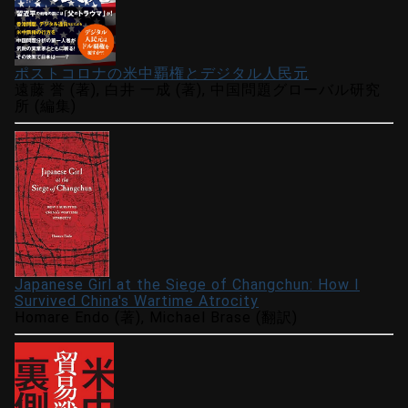
ポストコロナの米中覇権とデジタル人民元
遠藤 誉 (著), 白井 一成 (著), 中国問題グローバル研究
所 (編集)
Japanese Girl at the Siege of Changchun: How I
Survived China's Wartime Atrocity
Homare Endo (著), Michael Brase (翻訳)