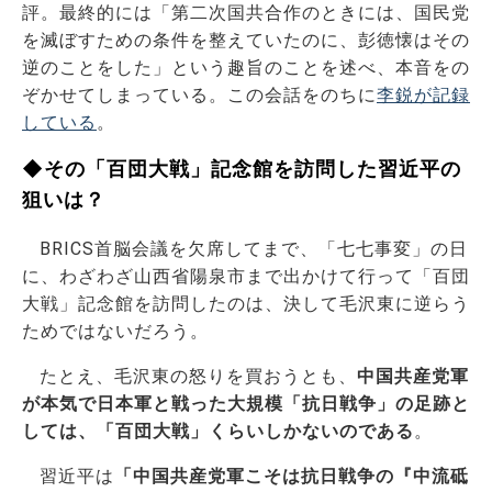
評。最終的には「第二次国共合作のときには、国民党
を滅ぼすための条件を整えていたのに、彭徳懐はその
逆のことをした」という趣旨のことを述べ、本音をの
ぞかせてしまっている。この会話をのちに
李鋭が記録
している
。
◆その「百団大戦」記念館を訪問した習近平の
狙いは？
BRICS首脳会議を欠席してまで、「七七事変」の日
に、わざわざ山西省陽泉市まで出かけて行って「百団
大戦」記念館を訪問したのは、決して毛沢東に逆らう
ためではないだろう。
たとえ、毛沢東の怒りを買おうとも、
中国共産党軍
が本気で日本軍と戦った大規模「抗日戦争」の足跡と
しては、「百団大戦」くらいしかないのである
。
習近平は
「中国共産党軍こそは抗日戦争の『中流砥