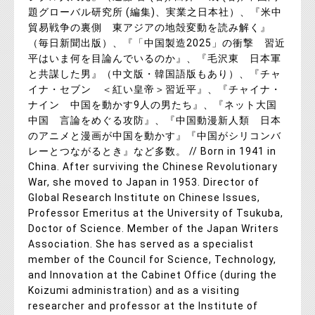
題グローバル研究所 (編集)、実業之日本社）、『米中
貿易戦争の裏側 東アジアの地殻変動を読み解く』
（毎日新聞出版）、『「中国製造2025」の衝撃 習近
平はいま何を目論んでいるのか』、『毛沢東 日本軍
と共謀した男』（中文版・韓国語版もあり）、『チャ
イナ・セブン ＜紅い皇帝＞習近平』、『チャイナ・
ナイン 中国を動かす9人の男たち』、『ネット大国
中国 言論をめぐる攻防』、『中国動漫新人類 日本
のアニメと漫画が中国を動かす』『中国がシリコンバ
レーとつながるとき』など多数。 // Born in 1941 in
China. After surviving the Chinese Revolutionary
War, she moved to Japan in 1953. Director of
Global Research Institute on Chinese Issues,
Professor Emeritus at the University of Tsukuba,
Doctor of Science. Member of the Japan Writers
Association. She has served as a specialist
member of the Council for Science, Technology,
and Innovation at the Cabinet Office (during the
Koizumi administration) and as a visiting
researcher and professor at the Institute of