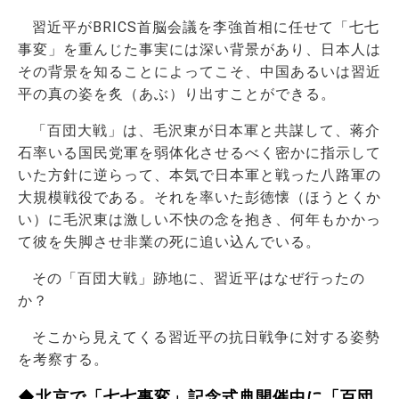
習近平がBRICS首脳会議を李強首相に任せて「七七
事変」を重んじた事実には深い背景があり、日本人は
その背景を知ることによってこそ、中国あるいは習近
平の真の姿を炙（あぶ）り出すことができる。
「百団大戦」は、毛沢東が日本軍と共謀して、蒋介
石率いる国民党軍を弱体化させるべく密かに指示して
いた方針に逆らって、本気で日本軍と戦った八路軍の
大規模戦役である。それを率いた彭徳懐（ほうとくか
い）に毛沢東は激しい不快の念を抱き、何年もかかっ
て彼を失脚させ非業の死に追い込んでいる。
その「百団大戦」跡地に、習近平はなぜ行ったの
か？
そこから見えてくる習近平の抗日戦争に対する姿勢
を考察する。
◆北京で「七七事変」記念式典開催中に「百団