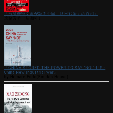
『台湾機密文書が語る中国「抗日戦争」の真相』
遠藤誉著（新潮社）
『CHINA STORED THE POWER TO SAY "NO!"-U.S.-
China New Industrial War』
by Homare Endo(Bouden House)