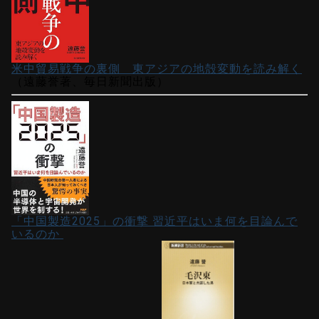
米中貿易戦争の裏側 東アジアの地殻変動を読み解く
（遠藤誉著、毎日新聞出版）
「中国製造2025」の衝撃 習近平はいま何を目論んで
いるのか