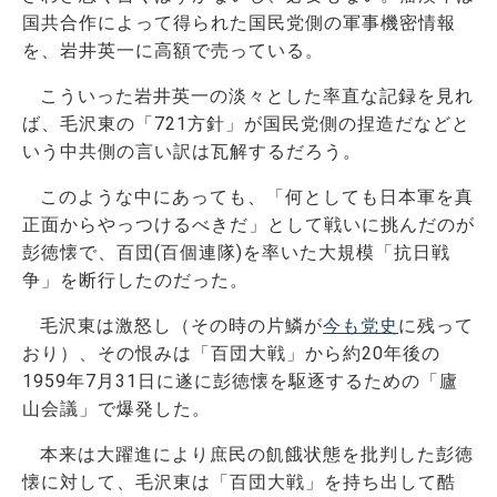
国共合作によって得られた国民党側の軍事機密情報
を、岩井英一に高額で売っている。
こういった岩井英一の淡々とした率直な記録を見れ
ば、毛沢東の「721方針」が国民党側の捏造だなどと
いう中共側の言い訳は瓦解するだろう。
このような中にあっても、「何としても日本軍を真
正面からやっつけるべきだ」として戦いに挑んだのが
彭徳懐で、百団(百個連隊)を率いた大規模「抗日戦
争」を断行したのだった。
毛沢東は激怒し（その時の片鱗が
今も党史
に残って
おり）、その恨みは「百団大戦」から約20年後の
1959年7月31日に遂に彭徳懐を駆逐するための「廬
山会議」で爆発した。
本来は大躍進により庶民の飢餓状態を批判した彭徳
懐に対して、毛沢東は「百団大戦」を持ち出して酷