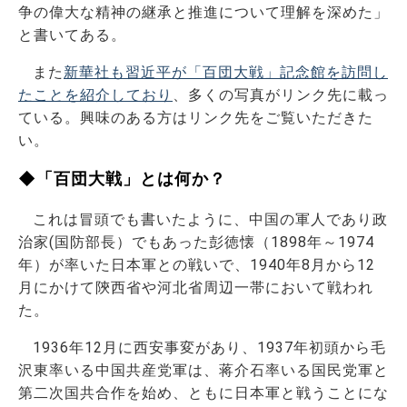
争の偉大な精神の継承と推進について理解を深めた」
と書いてある。
また
新華社も習近平が「百団大戦」記念館を訪問し
たことを紹介しており
、多くの写真がリンク先に載っ
ている。興味のある方はリンク先をご覧いただきた
い。
◆「百団大戦」とは何か？
これは冒頭でも書いたように、中国の軍人であり政
治家(国防部長）でもあった彭徳懐（1898年～1974
年）が率いた日本軍との戦いで、1940年8月から12
月にかけて陝西省や河北省周辺一帯において戦われ
た。
1936年12月に西安事変があり、1937年初頭から毛
沢東率いる中国共産党軍は、蒋介石率いる国民党軍と
第二次国共合作を始め、ともに日本軍と戦うことにな