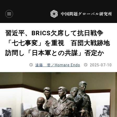
言語別アーカイブ
習近平、BRICS欠席して抗日戦争
ENGLISH
「七七事変」を重視 百団大戦跡地
訪問し「日本軍との共謀」否定か
JAPANESE
遠藤 誉／Homare Endo
2025-07-10
基本操作
トップページ
研究員
研究所概要
設立趣意書