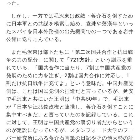
った。
しかし、一方では毛沢東は政敵・蒋介石を倒すため
に日本軍との共謀を模索し始め、袁殊や藩漢年といっ
たスパイを日本外務省の出先機関での一つである岩井
公館に送りこんでいる。
また毛沢東は部下たちに「第二次国共合作と抗日戦
争の力の配分」に関して
「721方針」
という訓示を垂
れている。「国共合作に当たり、7割は中国共産党の
発展のために力を注ぎ、2割は国共合作に対応し、1
割だけ抗日戦争に充てよ」という意味だ。中国共産党
側は、これは国民党側の捏造だと言っているが、延安
で毛沢東と共にいた王明は『中共50年』で、毛沢東
が「日本や汪兆銘政権と連携し、蒋介石を倒すことに
集中すべきだ」と言っていたのを記録している。これ
に対して、王明は中国共産党の裏切り者だからという
のが定説になっているが、スタンフォード大学のフー
バー研究所にある蒋介石直筆の日記やその他大勢の証