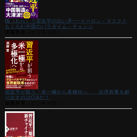
嗤（わら）う習近平の白い牙――イーロン・マスクと
もくろむ中国のパラダイム・チェンジ
遠藤誉著（ビジネス社）
習近平が狙う「米一極から多極化へ」 台湾有事を創
り出すのはCIAだ！
遠藤誉著（ビジネス社）