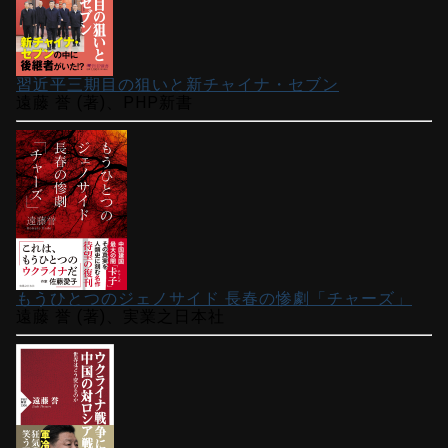
習近平三期目の狙いと新チャイナ・セブン
遠藤 誉 (著)、PHP新書
もうひとつのジェノサイド 長春の惨劇「チャーズ」
遠藤 誉 (著)、実業之日本社