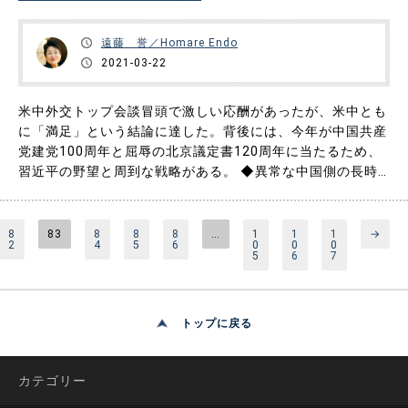
遠藤 誉／Homare Endo
2021-03-22
米中外交トップ会談冒頭で激しい応酬があったが、米中とも
に「満足」という結論に達した。背後には、今年が中国共産
党建党100周年と屈辱の北京議定書120周年に当たるため、
習近平の野望と周到な戦略がある。 ◆異常な中国側の長時
間反論 3月18日から19日にかけてアラスカのアンカレッジ
で開催された米中外交トップによる会談に、アメリカ側から
はブリンケン国務長官とサリバン大統領補佐官（国家安全保
8
83
8
8
8
…
1
1
1
→
2
4
5
6
0
0
0
障担当）が……
5
6
7
トップに戻る
カテゴリー