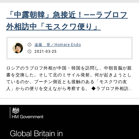
「中露朝韓」急接近！――ラブロフ
外相訪中「モスクワ便り」
遠藤 誉／Homare Endo
2021-03-25
ロシアのラブロフ外相が中国・韓国を訪問し、中朝首脳が親
書を交換した。そして北のミサイル発射。何が起きようとし
ているのか。プーチン側近とも接触のある「モスクワの友
人」からの便りを交えながら考察する。 ◆ラブロフ外相訪
中、桂林漓江の川面から発信 アラスカから中国に戻ってき
た王毅外相は、3月22日、中国の南方にある広西チワン族自
治区桂林で、モスクワからやってきたロシアのラブロフ外相
を迎えた。 中国……