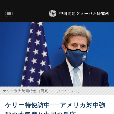
言語別アーカイブ
ENGLISH
JAPANESE
基本操作
トップページ
研究員
ケリー米大統領特使（写真:ロイター/アフロ）
研究所概要
ケリー特使訪中――アメリカ対中強
設立趣意書