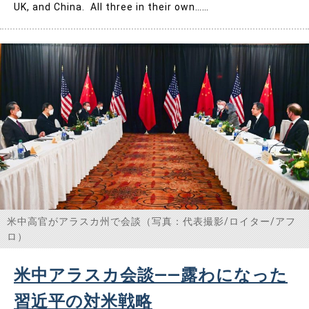
UK, and China. All three in their own……
米中高官がアラスカ州で会談（写真：代表撮影/ロイター/アフ
ロ）
米中アラスカ会談――露わになった
習近平の対米戦略