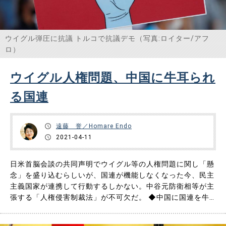
ウイグル弾圧に抗議 トルコで抗議デモ（写真:ロイター/アフ
ロ）
ウイグル人権問題、中国に牛耳られ
る国連
遠藤 誉／Homare Endo
2021-04-11
日米首脳会談の共同声明でウイグル等の人権問題に関し「懸
念」を盛り込むらしいが、国連が機能しなくなった今、民主
主義国家が連携して行動するしかない。中谷元防衛相等が主
張する「人権侵害制裁法」が不可欠だ。 ◆中国に国連を牛
耳られた民主主義国家の悲惨 国連の重要な決議機関が中国
などの独裁国家によって牛耳られているため、人権を守るた