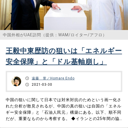
中国外相がUAE訪問（提供：WAM/ロイター/アフロ）
王毅中東歴訪の狙いは「エネルギー
安全保障」と「ドル基軸崩し」
遠藤 誉／Homare Endo
2021-03-30
中国の狙いに関して日本では対米対抗のためという画一化さ
れた分析が散見されるが、中国の真の狙いは自国の「エネル
ギー安全保障」と「石油人民元」構築にある。以下、順不同
だが、重要なものから考察する。 ◆イランとの25年間の協
力協定が意味するもの 3月27日、中国の王毅外相とイランの