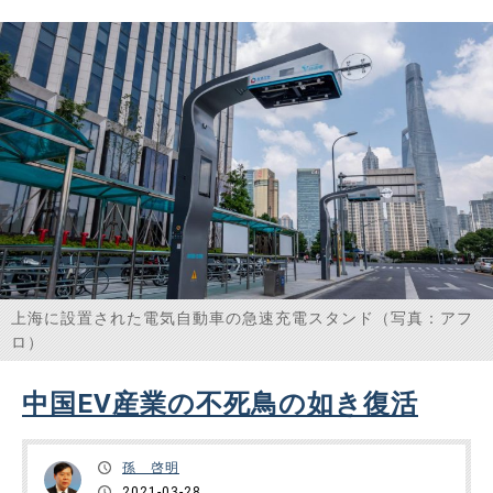
ザリフ外相が、25年間の経済、政治や貿易の強化等を謳った
「包括的戦略パートナーシップ協定」に署名した。これによ
り中国はイ……
上海に設置された電気自動車の急速充電スタンド（写真：アフ
ロ）
中国EV産業の不死鳥の如き復活
孫 啓明
2021-03-28