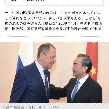
一、中国のEV産業発展の歩みは、世界の国々と比べても決
して遅れをとっていない。誇るべき成果もある。しかし“今
後の成否の鍵を握るのは補助金” 2009年1月、中国科学技術
部、財政部、国家発展改革委員会及び工信部が合同で“十城
千輛（＝10都市1000台の意）”計画を始動。財政補助を通じ
て、およそ3年間のうちに、毎年10都市を対象とし、1都市
につき1000台の新燃料車のモデル走行を展開するこの計画
は、……
中露外相会談（写真：AP/アフロ）