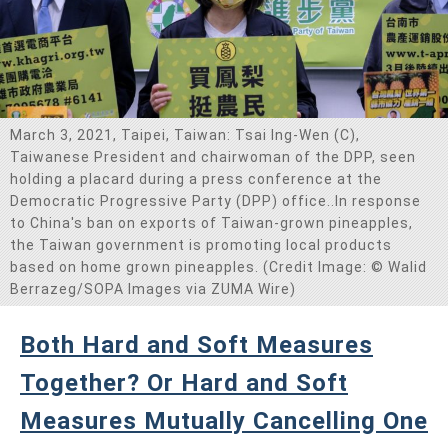
March 3, 2021, Taipei, Taiwan: Tsai Ing-Wen (C),
Taiwanese President and chairwoman of the DPP, seen
holding a placard during a press conference at the
Democratic Progressive Party (DPP) office..In response
to China's ban on exports of Taiwan-grown pineapples,
the Taiwan government is promoting local products
based on home grown pineapples. (Credit Image: © Walid
Berrazeg/SOPA Images via ZUMA Wire)
Both Hard and Soft Measures
Together? Or Hard and Soft
Measures Mutually Cancelling One