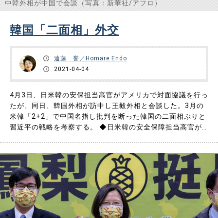
中韓外相が中国で会談（写真：新華社/アフロ）
韓国「二面相」外交
遠藤 誉／Homare Endo
2021-04-04
4月3日、日米韓の安保担当高官がアメリカで対面協議を行っ
たが、同日、韓国外相が訪中し王毅外相と会談した。3月の
米韓「2+2」で中国名指し批判を断った韓国の二面相ぶりと
習近平の戦略を考察する。 ◆日米韓の安全保障担当高官が
アメリカで 日本時間の4月3日、日米韓3か国の安全保障担当
高官がアメリカのメリーランド州にある海軍士官学校で対面
式の協議を行った。日本からは北村国家安全保障局長が、韓
国からは徐……