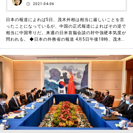
2021-04-06
日本の報道によれば5日、茂木外相は相当に厳しいことを言
ったことになっているが、中国の正式報道によればその逆で
相当に中国寄りだ。来週の日米首脳会談の対中強硬本気度が
問われる。 ◆日本の外務省の報道 4月5日午後18時、茂木外
相は、王毅外相（兼国務委員）と1時間半にわたって電話会
談を行った。日本の外務省の報道によれば、概ね以下のよう
になっている。 両外相は、来年の日中国交正常化50周年に
向……