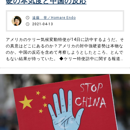
硬の本気度と中国の反応
お問い合わせ
遠藤 誉／Homare Endo
2021-04-13
アメリカのケリー気候変動特使が14日に訪中するようだ。そ
の真意はどこにあるのか？アメリカの対中強硬姿勢は本物な
のか。中国の反応を含めて考察しようとしたところ、とんで
もない結果が待っていた。 ◆ケリー特使訪中に関する報道 4
月11日、アメリカのワシントン・ポストはケリー大統領特使
（気候変動問題担当）が週内に中国を訪問すると報じた。訪
問地は上海で、解振華・中国気候変動事務局特別代表と会談
するとのこ……