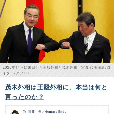
めの決議を出すことができず、民主主義国家の意思が反映で
きない状況に陥って……
2020年11月に来日した王毅外相と茂木外相（写真:代表撮影/ロ
イター/アフロ）
茂木外相は王毅外相に、本当は何と
言ったのか？
遠藤 誉／Homare Endo