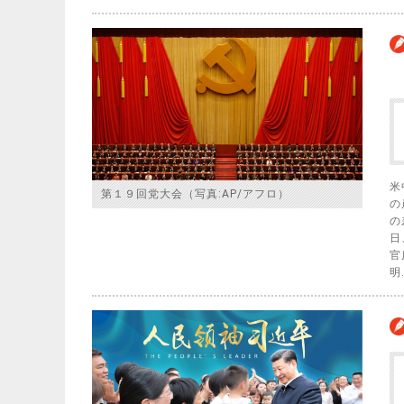
米
第１９回党大会（写真:AP/アフロ）
の
の
日
官
明