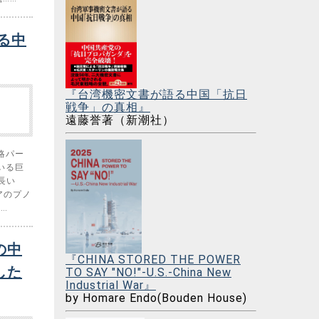
る中
『台湾機密文書が語る中国「抗日
戦争」の真相』
遠藤誉著（新潮社）
略パー
いる巨
長い
アのプノ
…
の中
『CHINA STORED THE POWER
した
TO SAY "NO!"-U.S.-China New
Industrial War』
by Homare Endo(Bouden House)