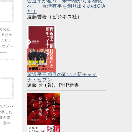
習近平が狙う「米一極から多極化
へ」 台湾有事を創り出すのはCIA
だ！
遠藤誉著（ビジネス社）
ちのた
れるため
きたい。
・セブン
……
習近平三期目の狙いと新チャイ
ナ・セブン
遠藤 誉 (著)、PHP新書
のメンバ
考察した
員会委
一回中