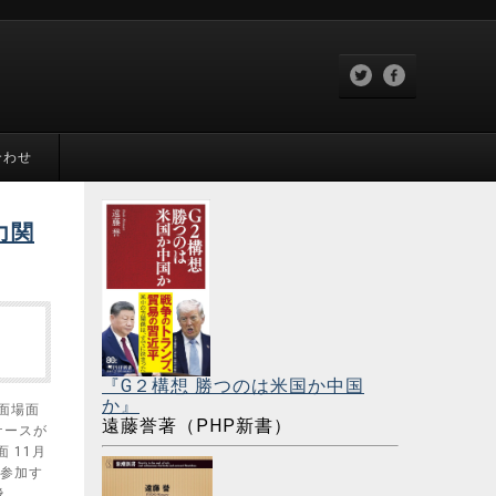
合わせ
力関
『G２構想 勝つのは米国か中国
か』
面場面
遠藤誉著（PHP新書）
ケースが
 11月
に参加す
……