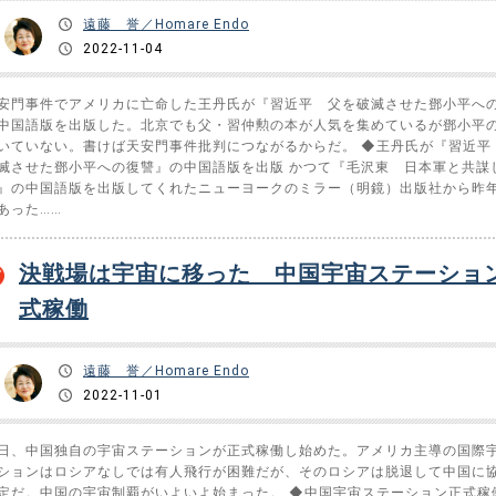
遠藤 誉／Homare Endo
2022-11-04
安門事件でアメリカに亡命した王丹氏が『習近平 父を破滅させた鄧小平へ
中国語版を出版した。北京でも父・習仲勲の本が人気を集めているが鄧小平
いていない。書けば天安門事件批判につながるからだ。 ◆王丹氏が『習近平
滅させた鄧小平への復讐』の中国語版を出版 かつて『毛沢東 日本軍と共謀
』の中国語版を出版してくれたニューヨークのミラー（明鏡）出版社から昨
あった……
決戦場は宇宙に移った 中国宇宙ステーショ
式稼働
遠藤 誉／Homare Endo
2022-11-01
日、中国独自の宇宙ステーションが正式稼働し始めた。アメリカ主導の国際
ションはロシアなしでは有人飛行が困難だが、そのロシアは脱退して中国に
定だ。中国の宇宙制覇がいよいよ始まった。 ◆中国宇宙ステーション正式稼働