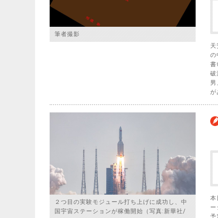
筆者撮影
天
の
書
破
男
が
本
２つ目の実験モジュール打ち上げに成功し、中
ー
国宇宙ステーションが稼働開始（写真:新華社/
予