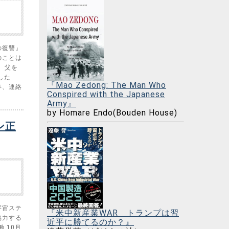
の復讐』
のことは
 父を
した
『Mao Zedong: The Man Who
年、連絡
Conspired with the Japanese
Army』
by Homare Endo(Bouden House)
ン正
宇宙ステ
『米中新産業WAR トランプは習
協力する
近平に勝てるのか？』
 10月