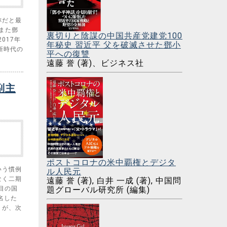
称だと最
また鄧
裏切りと陰謀の中国共産党建党100
017年
年秘史 習近平 父を破滅させた鄧小
新時代の
平への復讐
…
遠藤 誉 (著)、ビジネス社
副主
ポストコロナの米中覇権とデジタ
いう慣例
ル人民元
なく二期
遠藤 誉 (著), 白井 一成 (著), 中国問
目の国
題グローバル研究所 (編集)
名した
）が、次