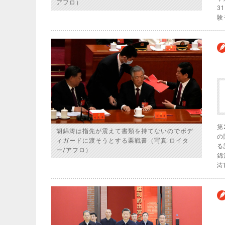
アフロ）
3
験
第
胡錦涛は指先が震えて書類を持てないのでボデ
の
ィガードに渡そうとする栗戦書（写真:ロイタ
る
ー/アフロ）
錦
涛