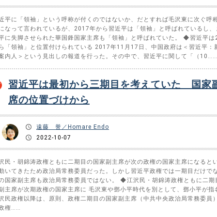
近平に「領袖」という呼称が付くのではないか、だとすれば毛沢東に次ぐ呼
になって言われているが、2017年から習近平は「領袖」と呼ばれているし、
平に失脚させられた華国鋒国家主席も「領袖」と呼ばれていた。 ◆習近平は2
ら「領袖」と位置付けられている 2017年11月17日、中国政府は＜習近平：
案内人＞という見出しの報道を行った。その中で、習近平に関して「（10…
習近平は最初から三期目を考えていた 国家
席の位置づけから
遠藤 誉／Homare Endo
2022-10-07
沢民・胡錦涛政権ともに二期目の国家副主席が次の政権の国家主席になると
動いてきたため政治局常務委員だった。しかし習近平政権では一期目だけで
の国家副主席も政治局常務委員ではない。 ◆江沢民・胡錦涛政権ともに二期
副主席が次期政権の国家主席に 毛沢東や鄧小平時代を別として、鄧小平が指
沢民政権以降は、原則、政権二期目の国家副主席（中共中央政治局常務委員
政権……