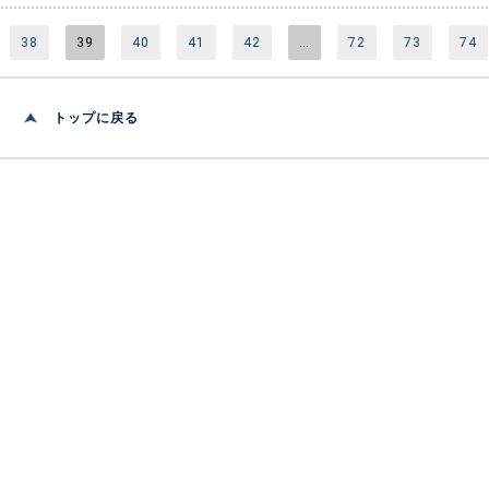
38
39
40
41
42
…
72
73
74
トップに戻る