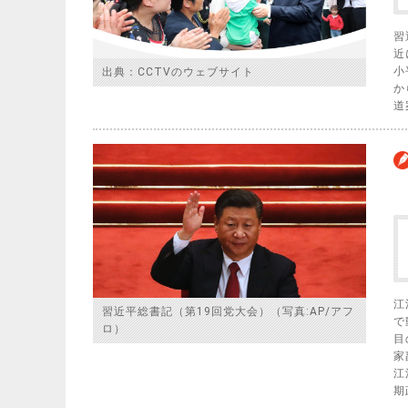
習
近
小
出典：CCTVのウェブサイト
か
道
江
習近平総書記（第19回党大会）（写真:AP/アフ
で
ロ）
目
家
江
期