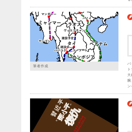
バ
筆者作成
ト
大
腕
ン