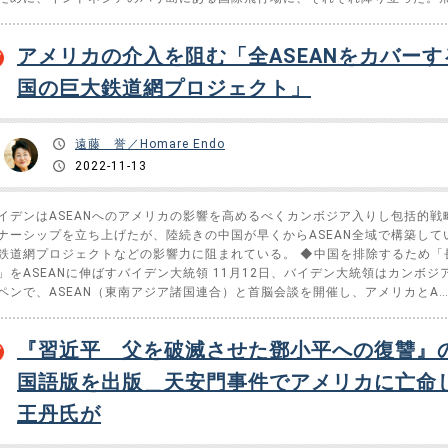
アメリカの介入を阻む「全ASEANをカバーす
国の巨大鉄道網プロジェクト」
遠藤 誉／Homare Endo
2022-11-13
イデンはASEANへのアメリカの影響を高めるべくカンボジア入りし包括的戦
ナーシップを立ち上げたが、陸続きの中国が早くからASEAN全域で構築して
鉄道網プロジェクトなどの影響力に阻まれている。 ◆中国を排除するため「
」をASEANに伸ばすバイデン大統領 11月12日、バイデン大統領はカンボジ
ペンで、ASEAN（東南アジア諸国連合）と首脳会談を開催し、アメリカとA…
『習近平 父を破滅させた鄧小平への復讐』
国語版を出版＿天安門事件でアメリカに亡命
王丹氏が