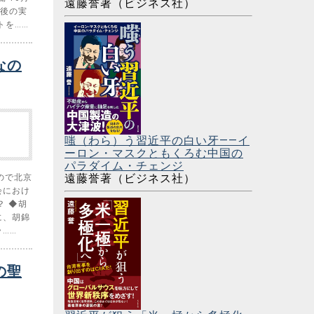
遠藤誉著（ビジネス社）
最後の実
トを……
なの
嗤（わら）う習近平の白い牙――イ
ーロン・マスクともくろむ中国の
パラダイム・チェンジ
遠藤誉著（ビジネス社）
ので北京
会におけ
？ ◆胡
に、胡錦
……
の聖