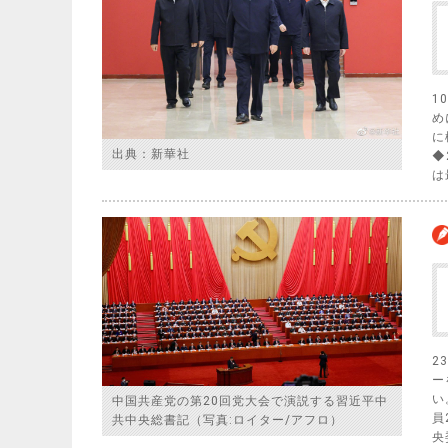
1
め
に
出典：新華社
◆
は
2
ー
い
中国共産党の第20回党大会で演説する習近平中
員
共中央総書記（写真:ロイター/アフロ）
央