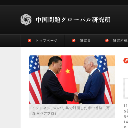
トップページ
研究員
研究所概
1
インドネシアのバリ島で対面した米中首脳（写
を
真:AP/アフロ）
多
1
る