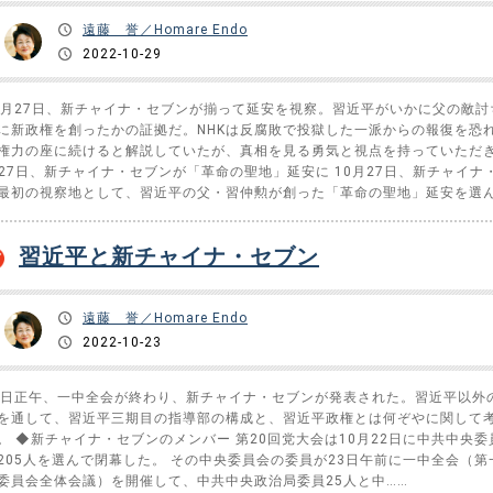
遠藤 誉／Homare Endo
2022-10-29
0月27日、新チャイナ・セブンが揃って延安を視察。習近平がいかに父の敵討
に新政権を創ったかの証拠だ。NHKは反腐敗で投獄した一派からの報復を恐
権力の座に続けると解説していたが、真相を見る勇気と視点を持っていただ
27日、新チャイナ・セブンが「革命の聖地」延安に 10月27日、新チャイナ
最初の視察地として、習近平の父・習仲勲が創った「革命の聖地」延安を選ん
習近平と新チャイナ・セブン
遠藤 誉／Homare Endo
2022-10-23
3日正午、一中全会が終わり、新チャイナ・セブンが発表された。習近平以外
を通して、習近平三期目の指導部の構成と、習近平政権とは何ぞやに関して
。 ◆新チャイナ・セブンのメンバー 第20回党大会は10月22日に中共中央委
205人を選んで閉幕した。 その中央委員会の委員が23日午前に一中全会（第
委員会全体会議）を開催して、中共中央政治局委員25人と中……