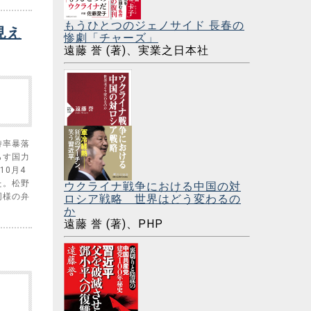
もうひとつのジェノサイド 長春の
見え
惨劇「チャーズ」
遠藤 誉 (著)、実業之日本社
持率暴落
らす国力
10月4
た。松野
ウクライナ戦争における中国の対
同様の弁
ロシア戦略 世界はどう変わるの
か
遠藤 誉 (著)、PHP