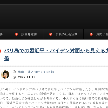
要
設立趣意書
所長の社会活動
お問い
バリ島での習近平・バイデン対面から見える
係
遠藤 誉／Homare Endo
2022-11-19
1月14日、インドネシアのバリ島で習近平とバイデンが対談したが、最初の対
詳細に考察すると、二人の力関係が見えてくる。日本ではカットされている
いので、動画などを確認しながら考察する。 ◆大きく違う飛行場での歓迎場面
4日、習近平国家主席とバイデン大統領は15日から開催されるG20 首脳会談
ために、インドネシアのバリ島にある国際飛行場に、それぞれ降り立った。飛