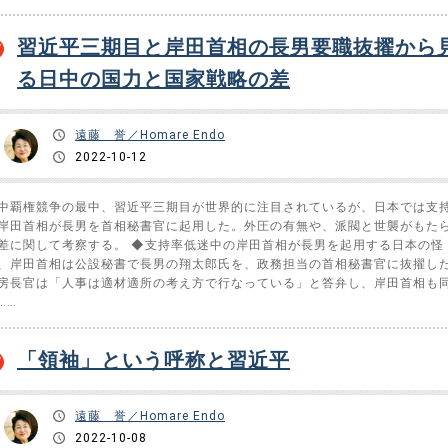
習近平三期目と岸田首相の長男要職抜擢から
る日中の国力と国家戦略の差
遠藤 誉／Homare Endo
2022-10-12
中覇権競争の最中、習近平三期目が世界的に注目されているが、日本では支
岸田首相が長男を首相秘書官に起用した。外圧の有無や、派閥と世襲がもた
差に関して考察する。 ◆支持率低迷中の岸田首相が長男を起用する日本の怪 
、岸田首相は公設秘書で長男の翔太郎氏を、政務担当の首相秘書官に抜擢し
房長官は「人事は適材適所の考え方で行なっている」と答弁し、岸田首相も
……
「領袖」という呼称と習近平
遠藤 誉／Homare Endo
2022-10-08