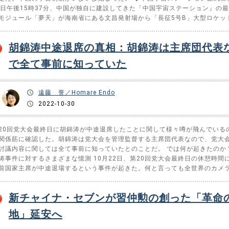
1日午後15時37分、中国が独自に建設してきた「中国宇宙ステーション』の
モジュール「夢天」が海南省にある文昌発射場から「長征5号B」大型ロケッ
胡錦涛中途退席の真相：胡錦涛は主席団代表
で全て事前に知っていた
遠藤 誉／Homare Endo
2022-10-30
20回党大会最終日に胡錦涛が中途退席したことに関して様々噂が飛んでいる
関係筋に確認した。胡錦涛は党大会を管理監督する主席団代表なので、党大
討議内容に関しては全て事前に知っていたとのことだ。 では何が起きたのか
涛事件に対するさまざまな憶測 10月22日、第20回党大会最終日の休憩時間
前国家主席が中途退場するという事件が起きた。何と言っても全世界のカメラ
新チャイナ・セブンが習仲勲の創った「革命
地」延安へ