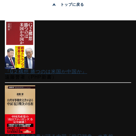
トップに戻る
『G２構想 勝つのは米国か中国か』
遠藤誉著（PHP新書）