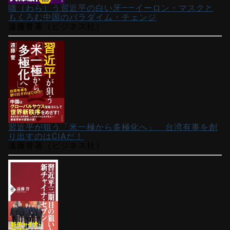
嗤（わら）う習近平の白い牙――イーロン・マスクと
もくろむ中国のパラダイム・チェンジ
遠藤誉著（ビジネス社）
習近平が狙う「米一極から多極化へ」 台湾有事を創
り出すのはCIAだ！
遠藤誉著（ビジネス社）