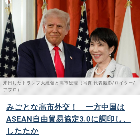
た＜上場事業体の関連会社を対象……
来日したトランプ大統領と高市総理（写真:代表撮影/ロイター/
アフロ）
みごとな高市外交！ 一方中国は
ASEAN自由貿易協定3.0に調印し、
したたか