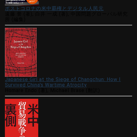
ポストコロナの米中覇権とデジタル人民元
遠藤 誉 (著), 白井 一成 (著), 中国問題グローバル研究
所 (編集)
Japanese Girl at the Siege of Changchun: How I
Survived China's Wartime Atrocity
Homare Endo (著), Michael Brase (翻訳)