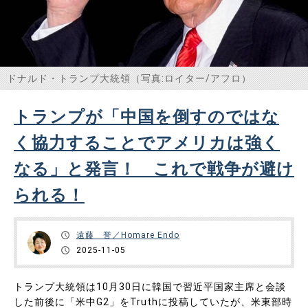
ドナルド・トランプ大統領（写真:ロイター/アフロ）
トランプが「中国を倒すのではな
く協力することでアメリカは強く
なる」と発言！ これで戦争が避け
られる！
遠藤 誉／Homare Endo
2025-11-05
トランプ大統領は10月30日に韓国で習近平国家主席と会談
した前後に「米中G2」をTruthに投稿していたが、米東部時