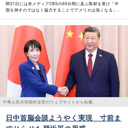
間31日には米メディアCBSの60分間に及ぶ取材を受け「中
国を倒すのではなく協力することでアメリカは強くなる」と
発言している。それをホワイトハウスが短縮して報道してい
るので、ご紹介したい。 米中競争の決着はどこかで付くわ
けで、いずれは中国が米国を凌駕することになり、その時に
は戦争が……
中華人民共和国外交部のウェブサイトから転載
日中首脳会談ようやく実現 寸前ま