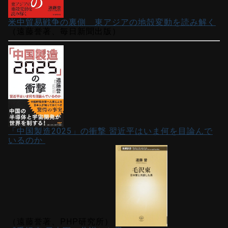
米中貿易戦争の裏側 東アジアの地殻変動を読み解く
（遠藤誉著、毎日新聞出版）
「中国製造2025」の衝撃 習近平はいま何を目論んで
いるのか
（遠藤誉著、PHP研究所）