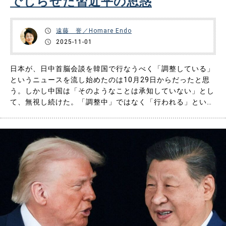
でじらせた習近平の思惑
遠藤 誉／Homare Endo
2025-11-01
日本が、日中首脳会談を韓国で行なうべく「調整している」
というニュースを流し始めたのは10月29日からだったと思
う。しかし中国は「そのようなことは承知していない」とし
て、無視し続けた。「調整中」ではなく「行われる」という
情報が日本のネットに現れたのは10月31日会談当日の14時
になってからだ。実際に会談が行われたのは10月31日17時
05分からなので、会談の3時間前まで高市総理は不安定な中
に置かれた……