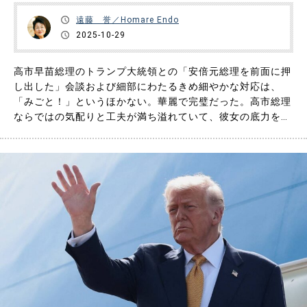
遠藤 誉／Homare Endo
2025-10-29
高市早苗総理のトランプ大統領との「安倍元総理を前面に押
し出した」会談および細部にわたるきめ細やかな対応は、
「みごと！」というほかない。華麗で完璧だった。高市総理
ならではの気配りと工夫が満ち溢れていて、彼女の底力を遺
憾なく発揮したと思う。自民党総裁候補の誰が総裁になった
としても、また総理候補の誰が総理に当選したとしても、彼
女以上の外交手腕を発揮できる人は一人もいなかったと言っ
ていいだろう。 それく……