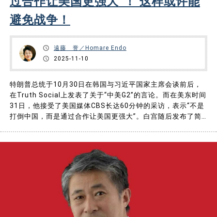
过合作让美国更强大”！ 这样或许能
お問い合わせ
避免战争！
遠藤 誉／Homare Endo
2025-11-10
特朗普总统于10月30日在韩国与习近平国家主席会谈前后，
在Truth Social上发表了关于“中美G2”的言论。而在美东时间
31日，他接受了美国媒体CBS长达60分钟的采访，表示“不是
打倒中国，而是通过合作让美国更强大”。白宫随后发布了简
要版本，本文摘录要点。 中美竞争终会见分晓，人们担心，
一旦中国在某个时间点要超越美国，可能会引发战争。如果能
以和平方式应对这一“超越”的瞬间，并且在美国保持强……