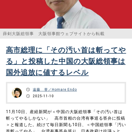
薛剣大阪総領事 大阪領事館ウェブサイトから転載
高市総理に「その汚い首は斬ってや
る」と投稿した中国の大阪総領事は
国外追放に値するレベル
遠藤 誉／Homare Endo
2025-11-10
11月10日、産経新聞が＜中国の大阪総領事「その汚い首は
斬ってやるしかない」 高市首相の台湾有事巡る答弁に投稿
＞と報道した。続けて毎日新聞も10日、＜中国総領事「汚い
首斬ってやる」 台湾有事答弁巡り 日本政府は抗議＞と報