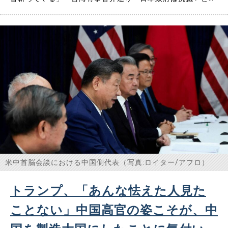
道している。 筆者自身も中国の薛剣（せつけん）駐大阪総
領事からは常日頃から名指しで罵倒を受けている。それに反
応して浅い親中連中が「そうだ！そうだ！」と連鎖反応を見
せていることに違……
米中首脳会談における中国側代表（写真:ロイター/アフロ）
トランプ、「あんな怯えた人見た
ことない」中国高官の姿こそが、中