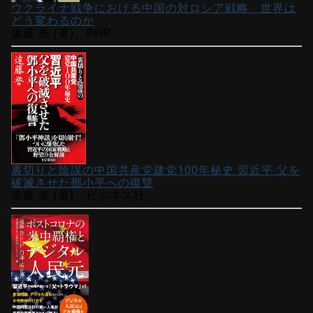
ウクライナ戦争における中国の対ロシア戦略 世界は
どう変わるのか
遠藤 誉 (著)、PHP
裏切りと陰謀の中国共産党建党100年秘史 習近平 父を
破滅させた鄧小平への復讐
遠藤 誉 (著)、ビジネス社