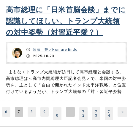
高市総理に「日米首脳会談」までに
認識してほしい、トランプ大統領
の対中姿勢（対習近平愛？）
遠藤 誉／Homare Endo
2025-10-23
まもなくトランプ大統領が訪日して高市総理と会談する。
高市総理は＜高市内閣総理大臣記者会見＞で、米国の対中姿
勢を、主として「自由で開かれたインド太平洋戦略」と位置
付けているようだが、トランプ大統領の「対・習近平姿勢」
は、バイデン政権の対中包囲網姿勢とは全く異なる。そもそ
もトランプ大統領は習近平国家主席が「個人的に」好きだ。
台湾問題に関しても極めて習近平寄りで、「習近平が好まな
6
7
8
9
1
…
7
7
7
→
0
2
3
4
いことはしたくない……