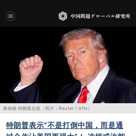
言語別アーカイブ
ENGLISH
JAPANESE
基本操作
トップページ
研究員
唐纳德·特朗普总统（照片：Reuter / Aflo）
研究所概要
特朗普表示“不是打倒中国，而是通
設立趣意書