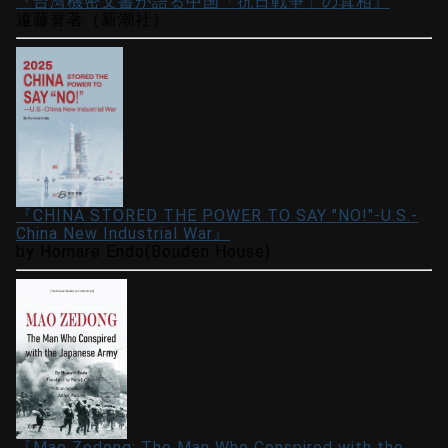
『台湾機密文書が語る中国「抗日戦争」の真相』
遠藤誉著（新潮社）
『CHINA STORED THE POWER TO SAY "NO!"-U.S.-
China New Industrial War』
by Homare Endo(Bouden House)
『Mao Zedong: The Man Who Conspired with the