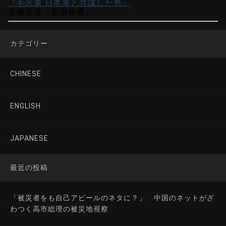
『毛沢東 日本軍と共謀した男』
遠藤誉著（新潮新書）
カテゴリー
CHINESE
ENGLISH
JAPANESE
最近の投稿
「被災者をも自己アピールのネタに？」 中国のネットがざ
わつく高市総理の被災地視察