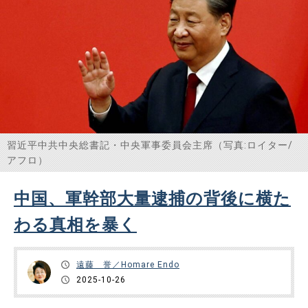
習近平中共中央総書記・中央軍事委員会主席（写真:ロイター/
アフロ）
中国、軍幹部大量逮捕の背後に横た
わる真相を暴く
遠藤 誉／Homare Endo
2025-10-26