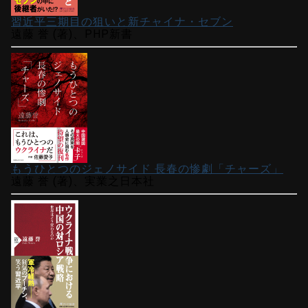
習近平三期目の狙いと新チャイナ・セブン
遠藤 誉 (著)、PHP新書
もうひとつのジェノサイド 長春の惨劇「チャーズ」
遠藤 誉 (著)、実業之日本社