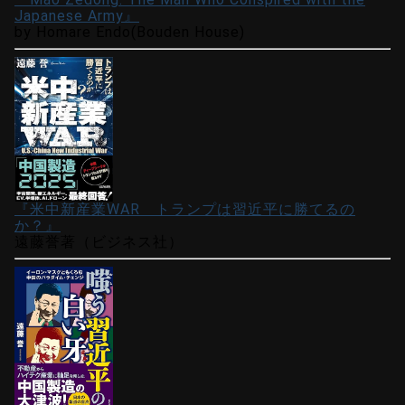
Japanese Army』
by Homare Endo(Bouden House)
『米中新産業WAR トランプは習近平に勝てるの
か？』
遠藤誉著（ビジネス社）