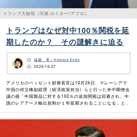
トランプ大統領（写真:ロイター/アフロ）
トランプはなぜ対中100％関税を延
期したのか？ その謎解きに迫る
遠藤 誉／Homare Endo
2025-10-27
アメリカのベッセント財務長官は10月26日、マレーシアで
中国の何立峰副総理（経済政策担当）らと行った米中閣僚会
議の後「中国製品に対する100％の追加関税は回避され、中
国のレアアース輸出規制が１年延期されることになる」と述
べた。 その背景には何があったのだろうか？ アメリカが譲
歩したのか、それとも中国が譲歩したのか？ そのヒントは
実は、10月23日の論考＜高市総理に「日米首脳会談」まで
に認識し……