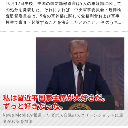
10月17日午後、中国の国防部報道官は9人の軍幹部に関して
の処分を発表した。それによれば、中央軍事委員会・規律検
査監督委員会は、9名の軍幹部に関して党籍剥奪および軍事
検察で審査・起訴することを決定したとのこと。 そのうち8
名は中共中央委員会委員なので、10月20日から23日まで北
京で開催された「四中全会」（中国共産党中央委員会第四次
全体会議）で中央軍事委員会における処置と党籍を剥奪した
ことに関し……
News Mobileが報道したダボス会議のスクリーンショットに筆
者が和訳を加筆