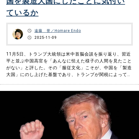
国を製造大国にしたことに気付い
ているか
遠藤 誉／Homare Endo
2025-11-09
11月5日、トランプ大統領は米中首脳会談を振り返り、習近
平と並ぶ中国高官を「あんなに怯えた様子の人間を見たこと
がない」と評した。その「服従文化」こそが、中国を「製造
大国」にのし上げた基盤であり、トランプが関税によってし
か抵抗できなくなってしまった根源であることに気が付いて
いるだろうか？ 中国を世界一の製造大国に成長させたファ
クターは 中国が共産主義統治体制であること。 中国には
伝統……