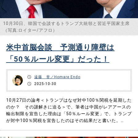
10月30日、韓国で会談するトランプ大統領と習近平国家主席
（写真:ロイター/アフロ）
米中首脳会談 予測通り障壁は
「50％ルール変更」だった！
遠藤 誉／Homare Endo
2025-10-30
10月27日の論考＜トランプはなぜ対中100％関税を延期した
のか？ その謎解きに迫る＞で、筆者は中国がレアアースの
輸出制限を宣告した理由は「50％ルール変更」で、トランプ
が対中100％関税を宣告したのはその結果だと書いた。
「50％ルール変更」とは9月29日にアメリカ商務省・産業安
全保障局(BIS＝Bureau of Industry and Security)が発表し