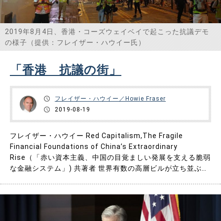
2019年8月4日、香港・コーズウェイベイで起こった抗議デモ
の様子（提供：フレイザー・ハウイー氏）
「香港 抗議の街」
フレイザー・ハウイー／Howie Fraser
2019-08-19
フレイザー・ハウイー Red Capitalism,The Fragile
Financial Foundations of China’s Extraordinary
Rise（「赤い資本主義、中国の目覚ましい発展を支える脆弱
な金融システム」) 共著者 世界有数の高層ビルが立ち並ぶ香
港は、アジア屈指の金融の中心地であると同時に観光のメッ
カでもあるが、ここ数か月は抗議の街と化している。6月9
日……