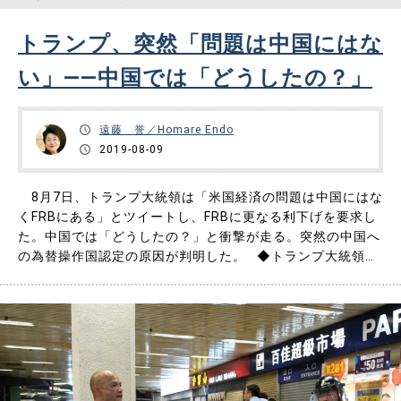
トランプ、突然「問題は中国にはな
い」――中国では「どうしたの？」
遠藤 誉／Homare Endo
2019-08-09
8月7日、トランプ大統領は「米国経済の問題は中国にはな
くFRBにある」とツイートし、FRBに更なる利下げを要求し
た。中国では「どうしたの？」と衝撃が走る。突然の中国へ
の為替操作国認定の原因が判明した。 ◆トランプ大統領が
「問題は中国にはない」とツイート 8月8日の真夜中か
ら、中国のネットには「どうしたの？トランプ」という見出
しの報道が溢れた。 特に中国共産党の内部消息を伝える
「参……