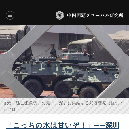
言語別アーカイブ
ENGLISH
JAPANESE
基本操作
トップページ
研究員
香港「逃亡犯条例」の最中、深圳に集結する武装警察（提供：
アフロ）
研究所概要
「こっちの水は甘いぞ！」――深圳
設立趣意書