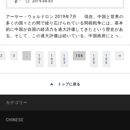
2019-08-03
アーサー・ウォルドロン 2019年7月 現在、中国と世界の
多くの国々との間で繰り広げられている関税戦争には、基本
的に中国が自国の経済力を過大評価してきたという歴史があ
る。そして、この過大評価は続いている。中国政府にとって
は青天の霹靂であるが、米国が中国の輸出品に関税を課し、
実質的な被害をもたらしたことにより、客観的な状況が根本
的に変化した。 ここで二つの問いが特に重要である。第
2
3
…
1
1
1
104
1
1
→
0
0
0
0
0
一に……
1
2
3
5
6
トップに戻る
カテゴリー
CHINESE