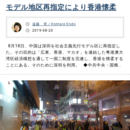
モデル地区再指定により香港懐柔
お問い合わせ
遠藤 誉／Homare Endo
2019-08-20
8月18日、中国は深圳を社会主義先行モデル区に再指定し
た。その目的は「広東、香港、マカオ」を連結した粤港澳大
湾区経済構想を通して一国二制度を完遂し、香港を懐柔する
ことにある。そのために深圳を利用。 ◆中共中央・国務院
の指示 8月9日、中共中央・国務院は「深圳を中国の特色あ
る社会主義先行モデル区に指定することを支持することに関
する意見」（以下、「意見」）を発布したと、8月……