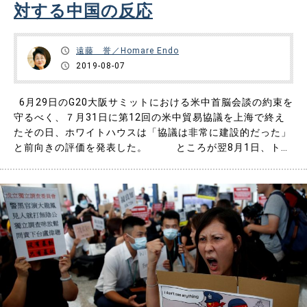
対する中国の反応
遠藤 誉／Homare Endo
2019-08-07
6月29日のG20大阪サミットにおける米中首脳会談の約束を
守るべく、７月31日に第12回の米中貿易協議を上海で終え
たその日、ホワイトハウスは「協議は非常に建設的だった」
と前向きの評価を発表した。 ところが翌8月1日、トラ
ンプは突如、協議は満足なものではなかったとして「中国か
らの輸入品3,000億ドル（約32兆円）相当に10％の制裁関税
を課す」と宣言。ほぼ全ての中国製品に追加関税を課す……