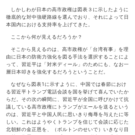
しかしわが日本の高市政権は図表３に示したように
徹底的な対中強硬路線を選んでおり、それによって日
本国内における支持率を上げてきた。
ここから何が見えるだろうか？
そこから見えるのは、高市政権が「台湾有事」を理
由に日本の防衛力強化を図る手法を選択することによ
って、習近平は「対米ディール」のためにも、なお一
層日本叩きを強化するだろうということだ。
なぜなら図表1に示すように、中国では春節におけ
る習近平トランプ電話会談を国を挙げて喜んでいたか
らだ。その次の瞬間に、習近平が全国に呼びかけて抗
議している高市政権にトランプがエールを送るという
のは、習近平と中国人民に思いきり侮辱を与えたに等
しい。これはようやくトランプを信じて会談に応じた
北朝鮮の金正恩を、（ボルトンのせいで）いきなり目