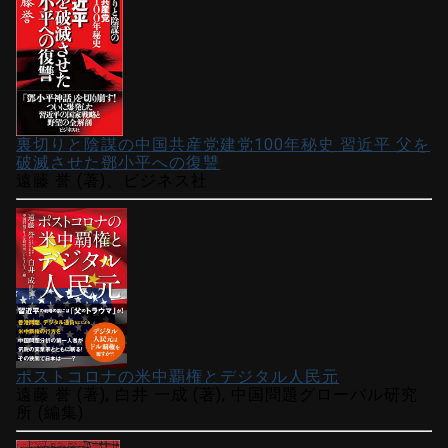
裏切りと陰謀の中国共産党建党100年秘史 習近平 父を
破滅させた鄧小平への復讐
遠藤 誉 (著)、ビジネス社
ポストコロナの米中覇権とデジタル人民元
遠藤 誉 (著), 白井 一成 (著), 中国問題グローバル研究
所 (編集)