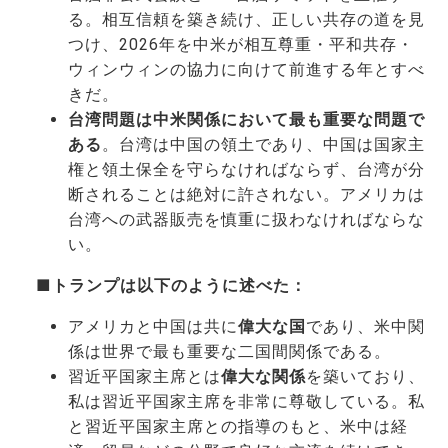
る。相互信頼を築き続け、正しい共存の道を見
つけ、2026年を中米が相互尊重・平和共存・
ウィンウィンの協力に向けて前進する年とすべ
きだ。
台湾問題は中米関係において最も重要な問題で
ある
。台湾は中国の領土であり、中国は国家主
権と領土保全を守らなければならず、台湾が分
断されることは絶対に許されない。アメリカは
台湾への武器販売を慎重に扱わなければならな
い。
■トランプは以下のように述べた：
アメリカと中国は共に
偉大な国
であり、米中関
係は世界で最も重要な二国間関係である。
習近平国家主席とは
偉大な関係
を築いており、
私は習近平国家主席を非常に尊敬している。私
と習近平国家主席との指導のもと、米中は経