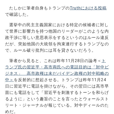
たしかに筆者自身もトランプの
Truthにおける投稿
で確認した。
選挙中の民主主義国家における特定の候補者に対し
て世界に影響力を持つ他国のリーダーがこのような内
政干渉に等しい意思表示をするというのはルール違反
だが、突如他国の大統領を拘束連行するトランプなの
で、ルール破り批判には耳を貸さないだろう。
筆者から見ると、これは昨年11月28日の論考＜
ト
ランプ氏の習近平・高市両氏への電話目的は「対中ビ
ジネス」 高市政権は未だバイデン政権の対中戦略の
中＞
を反射的に想起させる。トランプは昨年11月24
日に習近平に電話を掛けながら、その翌日には高市早
苗にも電話をして「習近平を刺激するトーンを和らげ
るように」という趣旨のことを言ったとウォールスト
リート・ジャーナルが報じている。対中ディールのた
めだ。