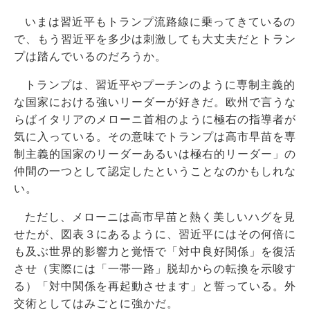
いまは習近平もトランプ流路線に乗ってきているの
で、もう習近平を多少は刺激しても大丈夫だとトラン
プは踏んでいるのだろうか。
トランプは、習近平やプーチンのように専制主義的
な国家における強いリーダーが好きだ。欧州で言うな
らばイタリアのメローニ首相のように極右の指導者が
気に入っている。その意味でトランプは高市早苗を専
制主義的国家のリーダーあるいは極右的リーダー」の
仲間の一つとして認定したということなのかもしれな
い。
ただし、メローニは高市早苗と熱く美しいハグを見
せたが、図表３にあるように、習近平にはその何倍に
も及ぶ世界的影響力と覚悟で「対中良好関係」を復活
させ（実際には「一帯一路」脱却からの転換を示唆す
る）「対中関係を再起動させます」と誓っている。外
交術としてはみごとに強かだ。