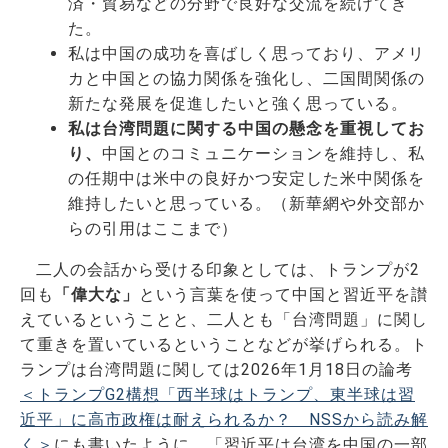
済・貿易などの分野で良好な交流を続けてき
た。
私は中国の成功を喜ばしく思っており、アメリ
カと中国との協力関係を強化し、二国間関係の
新たな発展を促進したいと強く思っている。
私は台湾問題に関する中国の懸念を重視してお
り、
中国とのコミュニケーションを維持し、私
の任期中は米中の良好かつ安定した米中関係を
維持したいと思っている。（新華網や外交部か
らの引用はここまで）
二人の会話から受ける印象としては、トランプが2
回も
「偉大な」
という言葉を使って中国と習近平を讃
えているということと、二人とも「台湾問題」に関し
て重きを置いているということなどが挙げられる。ト
ランプは台湾問題に関しては2026年1月18日の論考
＜トランプG2構想「西半球はトランプ、東半球は習
近平」に高市政権は耐えられるか？ NSSから読み解
く＞
にも書いたように、「習近平は台湾を中国の一部