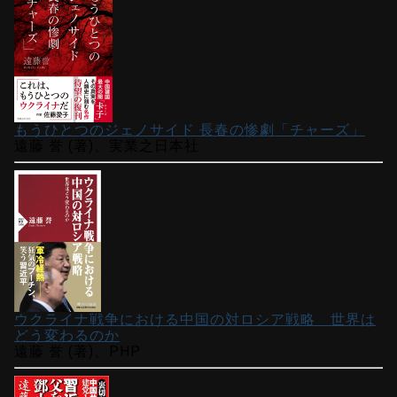
もうひとつのジェノサイド 長春の惨劇「チャーズ」
遠藤 誉 (著)、実業之日本社
ウクライナ戦争における中国の対ロシア戦略 世界は
どう変わるのか
遠藤 誉 (著)、PHP