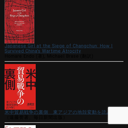
Japanese Girl at the Siege of Changchun: How I
Survived China's Wartime Atrocity
Homare Endo (著), Michael Brase (翻訳)
米中貿易戦争の裏側 東アジアの地殻変動を読み解く
（遠藤誉著、毎日新聞出版）