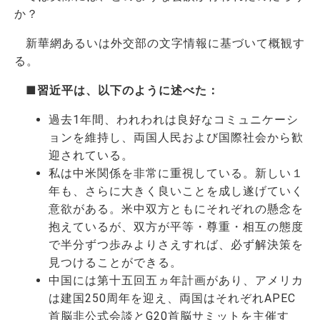
か？
新華網あるいは外交部の文字情報に基づいて概観す
る。
■習近平は、以下のように述べた：
過去1年間、われわれは良好なコミュニケーシ
ョンを維持し、両国人民および国際社会から歓
迎されている。
私は中米関係を非常に重視している。新しい１
年も、さらに大きく良いことを成し遂げていく
意欲がある。米中双方ともにそれぞれの懸念を
抱えているが、双方が平等・尊重・相互の態度
で半分ずつ歩みよりさえすれば、必ず解決策を
見つけることができる。
中国には第十五回五ヵ年計画があり、アメリカ
は建国250周年を迎え、両国はそれぞれAPEC
首脳非公式会談とG20首脳サミットを主催す