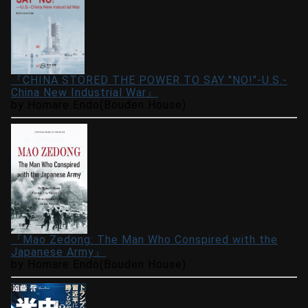
『CHINA STORED THE POWER TO SAY "NO!"-U.S.-
China New Industrial War』
by Homare Endo(Bouden House)
『Mao Zedong: The Man Who Conspired with the
Japanese Army』
by Homare Endo(Bouden House)