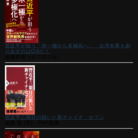
習近平が狙う「米一極から多極化へ」 台湾有事を創
り出すのはCIAだ！
遠藤誉著（ビジネス社）
習近平三期目の狙いと新チャイナ・セブン
遠藤 誉 (著)、PHP新書