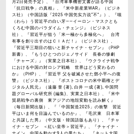
月2日発売予定）、『台湾軍事機密文書が語る中国
「抗日戦争」の真相』、『米中新産業WAR』（ビジネ
ス社）（中国語版『2025 中国凭实力说“不”』）、『嗤
（わら）う習近平の白い牙――イーロン・マスクとも
くろむ中国のパラダイム・チェンジ』（ビジネス
社）、『習近平が狙う「米一極から多極化へ」 台湾
有事を創り出すのはＣＩＡだ！』（ビジネス社）、
『習近平三期目の狙いと新チャイナ・セブン』（PHP
新書）、『もうひとつのジェノサイド 長春の惨劇
「チャーズ」』（実業之日本社）、『ウクライナ戦争
における中国の対ロシア戦略 世界はどう変わるの
か』（PHP）、『習近平 父を破滅させた鄧小平への復
讐』（ビジネス社）、『ポストコロナの米中覇権とデ
ジタル人民元』（遠藤 誉 (著), 白井 一成 (著), 中国問
題グローバル研究所 (編集)、実業之日本社）、『米中
貿易戦争の裏側 東アジアの地殻変動を読み解く』
（毎日新聞出版）、『「中国製造2025」の衝撃 習近
平はいま何を目論んでいるのか』、『毛沢東 日本軍
と共謀した男』（中文版・韓国語版もあり）、『チャ
イナ・セブン ＜紅い皇帝＞習近平』、『チャイナ・
ナイン 中国を動かす9人の男たち』、『ネット大国