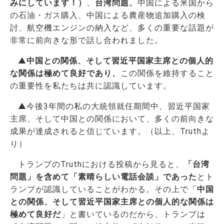
みにしています！）
、
台湾問題、
中国による米国から
の石油・ガス購入、中国による農産物追加購入の検
討、航空機エンジンの納入など、多くの重要な話題が
非常に前向きな形で話し合われました。
▲
中国との関係、そして習近平国家主席との個人的
な関係は極めて良好であり、
この関係を維持すること
の重要性を私たちは共に認識しています。
▲今後3年間の私の大統領就任期間中、習近平国家
主席、そして中国との関係において、多くの前向きな
成果が達成されると信じています。（以上、Truthよ
り）
トランプのTruthにおける投稿から見ると、
「台湾
問題」を含めて「素晴らしい電話会談」であった
とト
ランプが認識していることがわかる。その上で「
中国
との関係、そして習近平国家主席との個人的な関係は
極めて良好だ
」と書いているのだから、トランプは