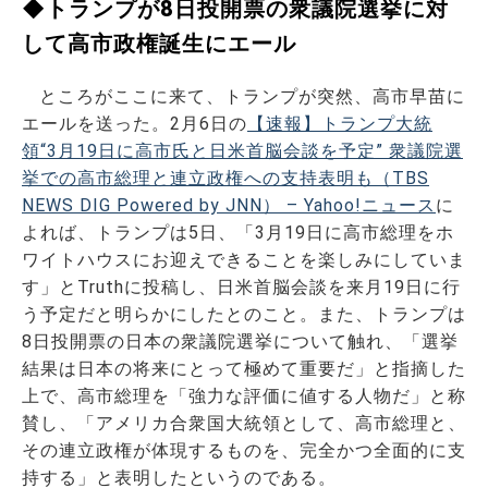
◆トランプが8日投開票の衆議院選挙に対
して高市政権誕生にエール
ところがここに来て、トランプが突然、高市早苗に
エールを送った。2月6日の
【速報】トランプ大統
領“3月19日に高市氏と日米首脳会談を予定” 衆議院選
挙での高市総理と連立政権への支持表明も（TBS
NEWS DIG Powered by JNN） – Yahoo!ニュース
に
よれば、トランプは5日、「3月19日に高市総理をホ
ワイトハウスにお迎えできることを楽しみにしていま
す」とTruthに投稿し、日米首脳会談を来月19日に行
う予定だと明らかにしたとのこと。また、トランプは
8日投開票の日本の衆議院選挙について触れ、「選挙
結果は日本の将来にとって極めて重要だ」と指摘した
上で、高市総理を「強力な評価に値する人物だ」と称
賛し、「アメリカ合衆国大統領として、高市総理と、
その連立政権が体現するものを、完全かつ全面的に支
持する」と表明したというのである。