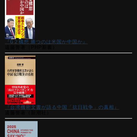
『G２構想 勝つのは米国か中国か』
遠藤誉著（PHP新書）
『台湾機密文書が語る中国「抗日戦争」の真相』
遠藤誉著（新潮社）