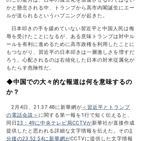
かと懸念される中、トランプから高市内閣誕生にエー
ルが送られるというハプニングが起きた。
日本叩きの手を緩めていない習近平と中国人民は侮
辱を受けたことになるが、ある意味トランプは対中ル
ールを有利に進めるために高市政権を利用したことに
もつながり、習近平の日本叩きは一層激しさを増すだ
ろう。心配されるのは右傾化した日本の対米従属化が
もたらす危険性だ。
◆中国での大々的な報道は何を意味するの
か？
2月4日、21:37:48に新華網が
＜習近平とトランプ
の電話会談＞
に関する第一報を1行で短く伝えると、
同日
23：49に中央テレビ局CCTVが
新華社が直接作成
提供したと思われる詳細な文字情報を伝えた。その
3
分後の23:52:54に新華網が
CCTVに提供した文字情報