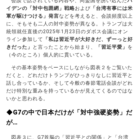
会談で話されている内容や、同盟国を誘い込んだ
バ
イデンの「対中包囲網」戦略
および
「台湾有事には米
軍が駆けつける」発言
などを考えると、会談頻度以上
に、そもそも二人の対中姿勢が異なる。トランプは大
統領就任直後の2025年1月23日のダボス会議にオン
ライン参加して
「私は習近平が大好きだ、ずーっと好
きだった」
と言ったことから始まり、
「習近平愛」
を
（今のところ）個人的に貫いている。
その基本姿勢をベースにしながら図表２をご覧いた
だくと、どれだけトランプがひっきりなしに習近平と
話し合っているか、そして今般の春節電話会談がどれ
だけ特別な重みを持っているかが見えてくるのではな
いかと思われる。
◆G7の中で日本だけが「対中強硬姿勢」だ
が…
図表３に、G7首脳の「習近平との関係」と「台湾