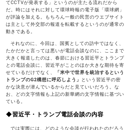
てCCTVが発表する」というのが主たる流れだから
だ。時にはそれに対して環球時報の電子版「環球網」
が評論を加える。もちろん一般の民営のウエブサイト
は主として外交部の報道を転載するというのが通常の
動きである。
それなのに、今回は、国賓としての訪中ではなく、
たかだかと言っては悪いが電話会談なのに、ここまで
大きく報道したのは、春節における習近平とトランプ
との電話会談に、習近平がことのほか大きな期待を寄
せているだけでなく、
「米中で世界を統治するという
トランプのG2構想に呼応しよう」
という習近平の密
かな決意が潜んでいるからだと見ていいだろう。な
お、どの文字情報も上記の新華網の文字情報に基づい
ている。
◆習近平・トランプ電話会談の内容
では実際には、どのような会談が行われたのだろう