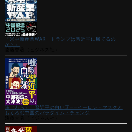
『米中新産業WAR トランプは習近平に勝てるの
か？』
遠藤誉著（ビジネス社）
嗤（わら）う習近平の白い牙――イーロン・マスクと
もくろむ中国のパラダイム・チェンジ
遠藤誉著（ビジネス社）