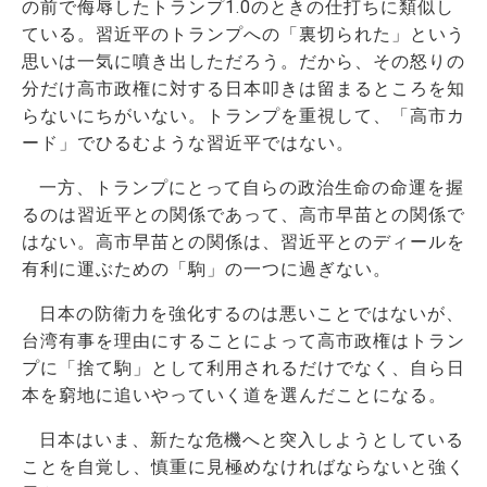
の前で侮辱したトランプ1.0のときの仕打ちに類似し
ている。習近平のトランプへの「裏切られた」という
思いは一気に噴き出しただろう。だから、その怒りの
分だけ高市政権に対する日本叩きは留まるところを知
らないにちがいない。トランプを重視して、「高市カ
ード」でひるむような習近平ではない。
一方、トランプにとって自らの政治生命の命運を握
るのは習近平との関係であって、高市早苗との関係で
はない。高市早苗との関係は、習近平とのディールを
有利に運ぶための「駒」の一つに過ぎない。
日本の防衛力を強化するのは悪いことではないが、
台湾有事を理由にすることによって高市政権はトラン
プに「捨て駒」として利用されるだけでなく、自ら日
本を窮地に追いやっていく道を選んだことになる。
日本はいま、新たな危機へと突入しようとしている
ことを自覚し、慎重に見極めなければならないと強く