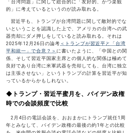
「台湾問題」に関して総合的に「友好的、かつ楽観
的」に考えているというのが読み取れる。
習近平も、トランプが台湾問題に関して敵対的でな
いということを認識した上で、アメリカの台湾への武
器売却にダメ押しをしていると読み取れる。それは
2025年12月26日の論考
＜トランプが習近平と「台湾
平和統一」で合意？＞
に書いたように、「中国との関
係、そして習近平国家主席との個人的な関係は極めて
良好であり台湾に米軍武器を売却しても、台湾に独立
は主張させない」というトランプの計算を習近平が知
っているからかもしれない。
◆トランプ・習近平蜜月を、バイデン政権
時での会談頻度で比較
2月4日の電話会談を、おおまかにトランプ就任1周
年とみなして、バイデン政権の最後の約1年との比較
を、米中間の首脳会談や電話会談などの頻度と比較し