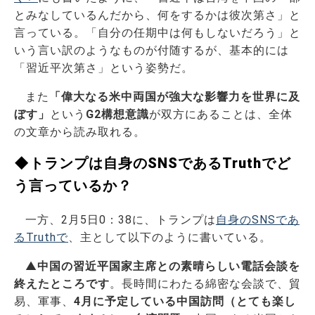
とみなしているんだから、何をするかは彼次第さ」と
言っている。「自分の任期中は何もしないだろう」と
いう言い訳のようなものが付随するが、基本的には
「習近平次第さ」という姿勢だ。
また
「偉大なる米中両国が強大な影響力を世界に及
ぼす」
という
G2構想意識
が双方にあることは、全体
の文章から読み取れる。
◆トランプは自身のSNSであるTruthでど
う言っているか？
一方、2月5日0：38に、トランプは
自身のSNSであ
るTruthで
、主として以下のように書いている。
▲
中国の習近平国家主席との素晴らしい電話会談を
終えたところです
。長時間にわたる綿密な会談で、貿
易、軍事、
4月に予定している中国訪問（とても楽し