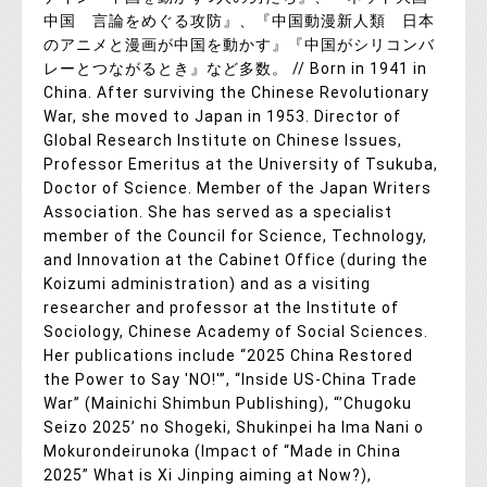
中国 言論をめぐる攻防』、『中国動漫新人類 日本
のアニメと漫画が中国を動かす』『中国がシリコンバ
レーとつながるとき』など多数。 // Born in 1941 in
China. After surviving the Chinese Revolutionary
War, she moved to Japan in 1953. Director of
Global Research Institute on Chinese Issues,
Professor Emeritus at the University of Tsukuba,
Doctor of Science. Member of the Japan Writers
Association. She has served as a specialist
member of the Council for Science, Technology,
and Innovation at the Cabinet Office (during the
Koizumi administration) and as a visiting
researcher and professor at the Institute of
Sociology, Chinese Academy of Social Sciences.
Her publications include “2025 China Restored
the Power to Say 'NO!'”, “Inside US-China Trade
War” (Mainichi Shimbun Publishing), “’Chugoku
Seizo 2025’ no Shogeki, Shukinpei ha Ima Nani o
Mokurondeirunoka (Impact of “Made in China
2025” What is Xi Jinping aiming at Now?),