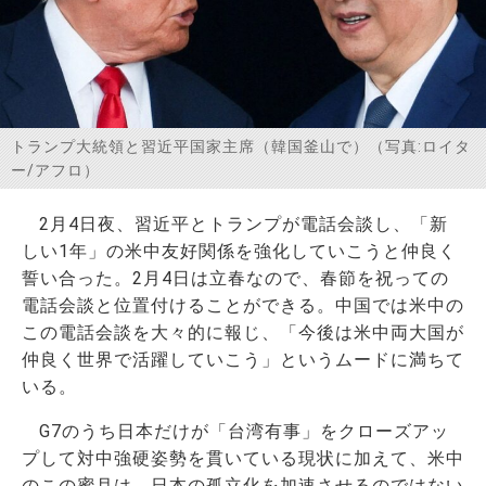
お問い合わせ
トランプ大統領と習近平国家主席（韓国釜山で）（写真:ロイタ
ー/アフロ）
2月4日夜、習近平とトランプが電話会談し、「新
しい1年」の米中友好関係を強化していこうと仲良く
誓い合った。2月4日は立春なので、春節を祝っての
電話会談と位置付けることができる。中国では米中の
この電話会談を大々的に報じ、「今後は米中両大国が
仲良く世界で活躍していこう」というムードに満ちて
いる。
G7のうち日本だけが「台湾有事」をクローズアッ
プして対中強硬姿勢を貫いている現状に加えて、米中
のこの蜜月は、日本の孤立化を加速させるのではない