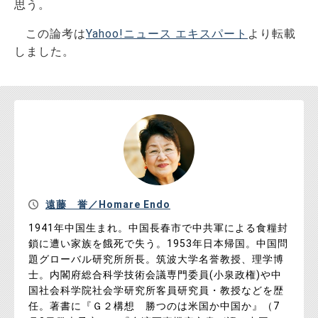
思う。
この論考は
Yahoo!ニュース エキスパート
より転載
しました。
遠藤 誉／Homare Endo
1941年中国生まれ。中国長春市で中共軍による食糧封
鎖に遭い家族を餓死で失う。1953年日本帰国。中国問
題グローバル研究所所長。筑波大学名誉教授、理学博
士。内閣府総合科学技術会議専門委員(小泉政権)や中
国社会科学院社会学研究所客員研究員・教授などを歴
任。著書に『Ｇ２構想 勝つのは米国か中国か』（7