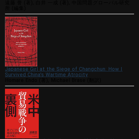
遠藤 誉 (著), 白井 一成 (著), 中国問題グローバル研究
所 (編集)
Japanese Girl at the Siege of Changchun: How I
Survived China's Wartime Atrocity
Homare Endo (著), Michael Brase (翻訳)