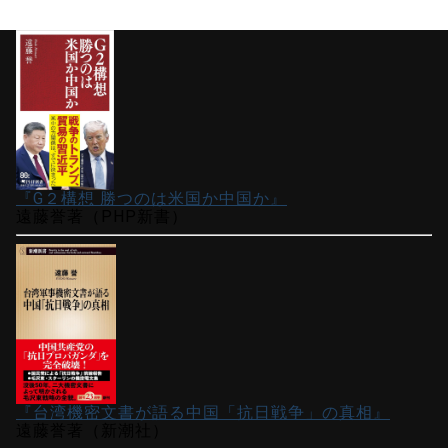
『G２構想 勝つのは米国か中国か』
遠藤誉著（PHP新書）
『台湾機密文書が語る中国「抗日戦争」の真相』
遠藤誉著（新潮社）