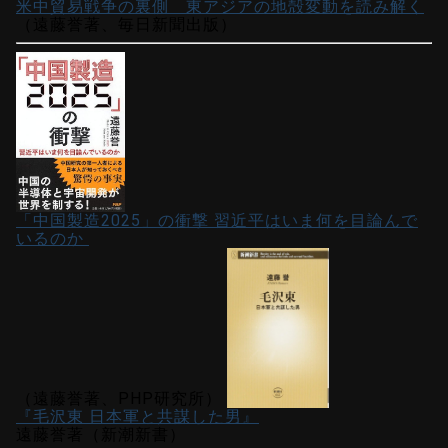
米中貿易戦争の裏側 東アジアの地殻変動を読み解く
（遠藤誉著、毎日新聞出版）
「中国製造2025」の衝撃 習近平はいま何を目論んで
いるのか
（遠藤誉著、PHP研究所）
『毛沢東 日本軍と共謀した男』
遠藤誉著（新潮新書）