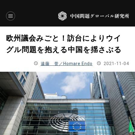
言語別アーカイブ
欧州議会みごと！訪台によりウイ
ENGLISH
グル問題を抱える中国を揺さぶる
JAPANESE
遠藤 誉／Homare Endo
2021-11-04
基本操作
トップページ
研究員
研究所概要
設立趣意書