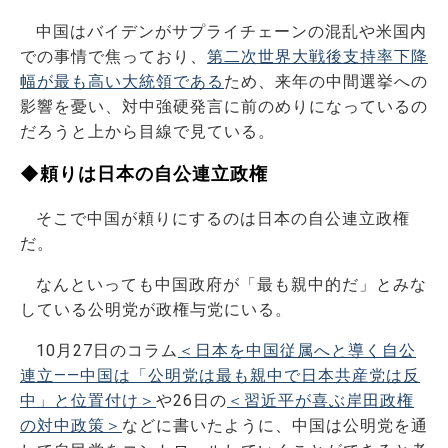
中国はバイデンがサプライチェーンの混乱や米国内
での事情で焦っており、
第二次世界大戦後支持率下降
幅が最も高い大統領である
ため、来年の中間選挙への
影響を憂い、対中強硬発言に前のめりになっているの
だろうと上から目線で見ている。
◆頼りは日本の自公連立政権
そこで中国が頼りにするのは日本の自公連立政権
だ。
なんといっても中国政府が「最も親中的だ」とみな
している公明党が政権与党にいる。
10月27日のコラム
＜日本を中国従属へと導く自公
連立――中国は「公明党は最も親中で日本共産党は反
中」と位置付け＞
や26日の
＜習近平が喜ぶ岸田政権
の対中政策＞
などに書いたように、中国は公明党を通