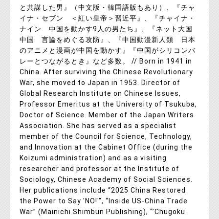
と共謀した男』（中文版・韓国語版もあり）、『チャ
イナ・セブン ＜紅い皇帝＞習近平』、『チャイナ・
ナイン 中国を動かす9人の男たち』、『ネット大国
中国 言論をめぐる攻防』、『中国動漫新人類 日本
のアニメと漫画が中国を動かす』『中国がシリコンバ
レーとつながるとき』など多数。 // Born in 1941 in
China. After surviving the Chinese Revolutionary
War, she moved to Japan in 1953. Director of
Global Research Institute on Chinese Issues,
Professor Emeritus at the University of Tsukuba,
Doctor of Science. Member of the Japan Writers
Association. She has served as a specialist
member of the Council for Science, Technology,
and Innovation at the Cabinet Office (during the
Koizumi administration) and as a visiting
researcher and professor at the Institute of
Sociology, Chinese Academy of Social Sciences.
Her publications include “2025 China Restored
the Power to Say 'NO!'”, “Inside US-China Trade
War” (Mainichi Shimbun Publishing), “’Chugoku