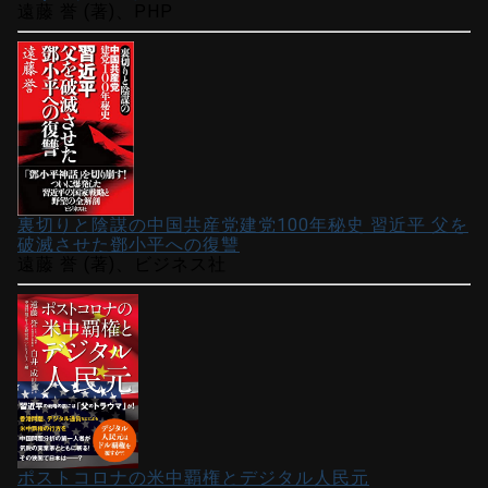
遠藤 誉 (著)、PHP
裏切りと陰謀の中国共産党建党100年秘史 習近平 父を
破滅させた鄧小平への復讐
遠藤 誉 (著)、ビジネス社
ポストコロナの米中覇権とデジタル人民元