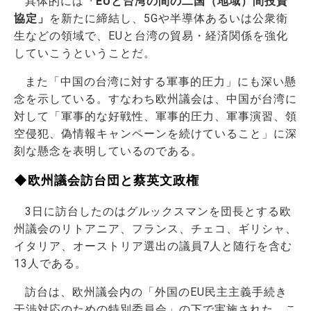
具体的には
「EUと台湾の間の二国（地域）間投資
協定」
を新たに締結し、5Gや半導体あるいは公衆衛
生などの領域で、EUと台湾の貿易・経済関係を強化
していこうということだ。
また「中国の台湾に対する軍事的圧力」にも深い懸
念を示している。すなわち欧州議会は、中国が台湾に
対して「軍事的な好戦性、軍事的圧力、軍事演習、領
空侵犯、偽情報キャンペーンを続けていること」に深
刻な懸念を表明しているのである。
◆欧州議会訪台団と蔡英文政権
3日に訪台したのはグルックスマンを団長とする欧
州議会のリトアニア、フランス、チェコ、ギリシャ、
イタリア、オーストリア選出の議員7人と随行を含む
13人である。
訪台は、欧州議会内の「外国のEU民主主義手続き
干渉対応のための特別委員会」の下で実施された。こ