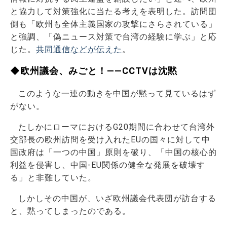
と協力して対策強化に当たる考えを表明した。訪問団
側も「欧州も全体主義国家の攻撃にさらされている」
と強調、「偽ニュース対策で台湾の経験に学ぶ」と応
じた。
共同通信などが伝えた
。
◆欧州議会、みごと！――CCTVは沈黙
このような一連の動きを中国が黙って見ているはず
がない。
たしかにローマにおけるG20期間に合わせて台湾外
交部長の欧州訪問を受け入れたEUの国々に対して中
国政府は「一つの中国」原則を破り、「中国の核心的
利益を侵害し、中国-EU関係の健全な発展を破壊す
る」と非難していた。
しかしその中国が、いざ欧州議会代表団が訪台する
と、黙ってしまったのである。