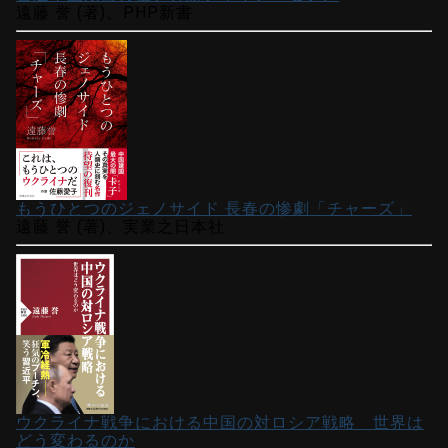
遠藤 誉 (著)、PHP新書
もうひとつのジェノサイド 長春の惨劇「チャーズ」
遠藤 誉 (著)、実業之日本社
ウクライナ戦争における中国の対ロシア戦略 世界は
どう変わるのか