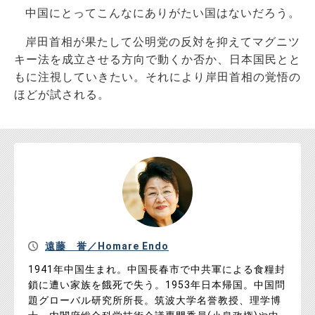
中国にとってこんなにありがたい国はないだろう。
岸田首相が果たして公明党の反対を抑えてマグニツ
キー法を成立させる方向で動くか否か、日本国民とと
もに注視していきたい。それにより岸田首相の覚悟の
ほどが試される。
遠藤 誉／Homare Endo
1941年中国生まれ。中国長春市で中共軍による食糧封
鎖に遭い家族を餓死で失う。1953年日本帰国。中国問
題グローバル研究所所長。筑波大学名誉教授、理学博