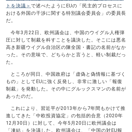
トを決議＞
で述べたようにEUの「民主的プロセスに
おける外国の干渉に関する特別議会委員会」の委員長
だ。
今年3月22日、欧州議会は、中国のウイグル人権弾
圧に対して制裁を科すことを議決した。そこには悪名
高き新疆ウイグル自治区の陳全国・書記の名前がなか
った。その意味で、どちらかと言うと、軽い制裁だっ
た。
ところが同日、中国政府は「虚偽と偽情報に基づく
もの」としてEUに強く反発し、非常に激しい「報復
制裁」を発動した。その中にグルックスマンの名前が
あったのだ。
これにより、習近平が2013年から7年間もかけて推
進してきた「中欧投資協定」の包括的合意（2020年
12月30日）に対して、今年5月20日に欧州議会は
「凍結」を決議した。欧州議会は、「中国の対EU報