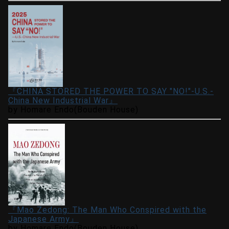
『CHINA STORED THE POWER TO SAY "NO!"-U.S.-
China New Industrial War』
by Homare Endo(Bouden House)
『Mao Zedong: The Man Who Conspired with the
Japanese Army』
by Homare Endo(Bouden House)