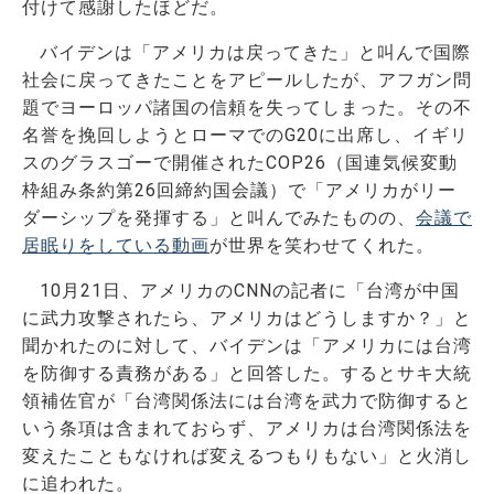
付けて感謝したほどだ。
バイデンは「アメリカは戻ってきた」と叫んで国際
社会に戻ってきたことをアピールしたが、アフガン問
題でヨーロッパ諸国の信頼を失ってしまった。その不
名誉を挽回しようとローマでのG20に出席し、イギリ
スのグラスゴーで開催されたCOP26（国連気候変動
枠組み条約第26回締約国会議）で「アメリカがリー
ダーシップを発揮する」と叫んでみたものの、
会議で
居眠りをしている動画
が世界を笑わせてくれた。
10月21日、アメリカのCNNの記者に「台湾が中国
に武力攻撃されたら、アメリカはどうしますか？」と
聞かれたのに対して、バイデンは「アメリカには台湾
を防御する責務がある」と回答した。するとサキ大統
領補佐官が「台湾関係法には台湾を武力で防御すると
いう条項は含まれておらず、アメリカは台湾関係法を
変えたこともなければ変えるつもりもない」と火消し
に追われた。