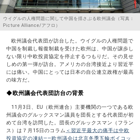
お問い合わせ
ウイグルの人権問題に関して中国を揺さぶる欧州議会（写真：
Picture Alliance/アフロ）
欧州議会代表団が訪台した。ウイグルの人権問題で
中国を制裁し報復制裁を受けた欧州は、中国が譲歩し
ない限り中欧投資協定を停止するつもりだ。その見せ
しめの第一弾が訪台。アメリカの台湾接近より習近平
には痛い。中国にとっては日本の自公連立政権が最高
の味方だ。
◆欧州議会代表団訪台の背景
11月3日、EU（欧州連合）主要機関の一つである欧
州議会のグルックスマン議員を団長とする代表団が初
めて台湾を訪問した。団長のグルックスマン（フラン
ス）は７月15日のコラム
＜習近平最大の痛手は中欧
投資協定の凍結――欧州議会は北京冬季五輪ボイコッ