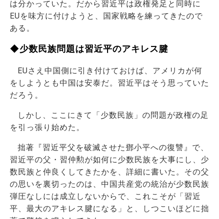
は分かっていた。だから習近平は政権発足と同時に
EUを味方に付けようと、国家戦略を練ってきたので
ある。
◆少数民族問題は習近平のアキレス腱
EUさえ中国側に引き付けておけば、アメリカが何
をしようとも中国は安泰だ。習近平はそう思っていた
だろう。
しかし、ここにきて「少数民族」の問題が政権の足
を引っ張り始めた。
拙著『習近平父を破滅させた鄧小平への復讐』で、
習近平の父・習仲勲が如何に少数民族を大事にし、少
数民族と仲良くしてきたかを、詳細に書いた。その父
の思いを裏切ったのは、中国共産党の統治が少数民族
弾圧なしには成立しないからで、これこそが「習近
平、最大のアキレス腱になる」と、しつこいほどに拙