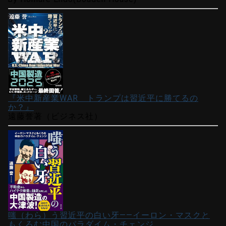
『米中新産業WAR トランプは習近平に勝てるの
か？』
遠藤誉著（ビジネス社）
嗤（わら）う習近平の白い牙――イーロン・マスクと
もくろむ中国のパラダイム・チェンジ