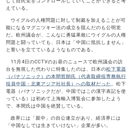
して自民党をコントロールしていくことができると考
えている。
ウイグルの人権問題に対して制裁を加えることが可
能になるマグニツキー法の成立を阻んだのも公明党
だ。欧州議会が、こんなに勇猛果敢にウイグルの人権
問題と闘っていても、日本は「中国に抵抗しません」
と誓いを立てているようなものである。
11月4日のCCTVのお昼のニュースで欧州議会の訪
台を無視した代わりに特集したのは、日本の
松下電器
（パナソニック）の本間哲朗氏（代表取締役専務執行
役員中国・北東アジア社社長）への取材だった
。松下
電器（パナソニックだが、中国ではこの漢字表記を使
っている）は初めて上海輸入博覧会に参加したよう
で、本間氏は中国を絶賛している。
政界には「親中」の自公連立があり、経済界には
「中国なしでは生きていけない」企業が多い。