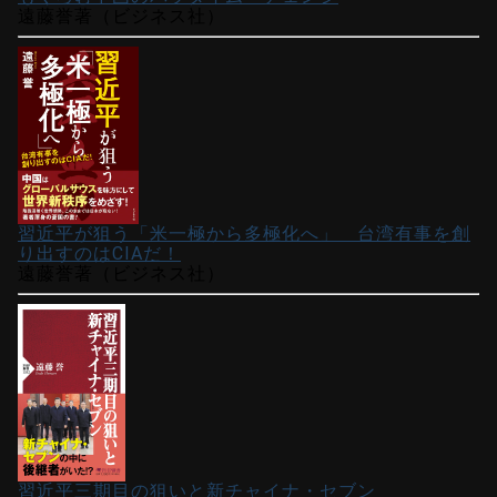
遠藤誉著（ビジネス社）
習近平が狙う「米一極から多極化へ」 台湾有事を創
り出すのはCIAだ！
遠藤誉著（ビジネス社）
習近平三期目の狙いと新チャイナ・セブン