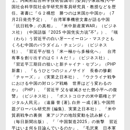
士。内閣府総合科学技術会議専門委員(小泉政権)や中
国社会科学院社会学研究所客員研究員・教授などを歴
任。著書に『Ｇ２構想 勝つのは米国か中国か』（7
月2日発売予定）、『台湾軍事機密文書が語る中国
「抗日戦争」の真相』、『米中新産業WAR』（ビジネ
ス社）（中国語版『2025 中国凭实力说“不”』）、『嗤
（わら）う習近平の白い牙――イーロン・マスクとも
くろむ中国のパラダイム・チェンジ』（ビジネス
社）、『習近平が狙う「米一極から多極化へ」 台湾
有事を創り出すのはＣＩＡだ！』（ビジネス社）、
『習近平三期目の狙いと新チャイナ・セブン』（PHP
新書）、『もうひとつのジェノサイド 長春の惨劇
「チャーズ」』（実業之日本社）、『ウクライナ戦争
における中国の対ロシア戦略 世界はどう変わるの
か』（PHP）、『習近平 父を破滅させた鄧小平への復
讐』（ビジネス社）、『ポストコロナの米中覇権とデ
ジタル人民元』（遠藤 誉 (著), 白井 一成 (著), 中国問
題グローバル研究所 (編集)、実業之日本社）、『米中
貿易戦争の裏側 東アジアの地殻変動を読み解く』
（毎日新聞出版）、『「中国製造2025」の衝撃 習近
平はいま何を目論んでいるのか』、『毛沢東 日本軍