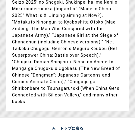
Seizo 2025’ no Shogeki, Shukinpei ha Ima Nani o
Mokurondeirunoka (Impact of “Made in China
2025” What is Xi Jinping aiming at Now?),
“Motakuto Nihongun to Kyoboshita Otoko (Mao
Zedong: The Man Who Conspired with the
Japanese Army),” “Japanese Girl at the Siege of
Changchun (including Chinese versions),” “Net
Taikoku Chugogu, Genron o Meguru Koubou (Net
Superpower China: Battle over Speech),”
“Chugoku Doman Shinjinrui: Nihon no Anime to
Manga ga Chugoku o Ugokasu (The New Breed of
Chinese “Dongman”: Japanese Cartoons and
Comics Animate China),” “Chugogu ga
Shirikonbare to Tsunagarutoki (When China Gets
Connected with Silicon Valley),” and many other
books.
トップに戻る