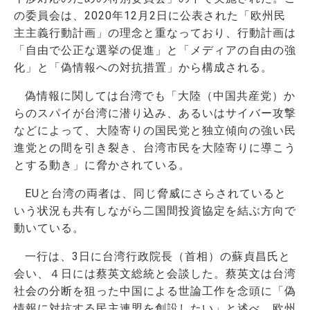
の委員会は、2020年12月2日に公表された「欧州民
主主義行動計画」の理念と重なっており、行動計画は
「自由で公正な選挙の促進」と「メディアの自由の強
化」と「偽情報への対抗措置」から構成される。
偽情報に関しては台湾でも「大陸（中国共産党）か
らのスパイが台湾に潜り込み、あるいはサイバー攻撃
などによって、大陸寄りの国民党と独立傾向の強い民
進党との間を引き裂き、台湾市民を大陸寄りに導こう
とする動き」に脅かされている。
EUと台湾の両者は、同じ脅威にさらされていると
いう状況も共有しながら二国間投資協定を結ぶ方向で
動いている。
一行は、3日に台湾行政院長（首相）の蘇貞昌氏と
会い、４日には蔡英文総統と会談した。蔡英文は台湾
社会の分断を狙った中国による世論工作を念頭に「偽
情報に対抗する民主連盟を創設したい」と述べ、欧州