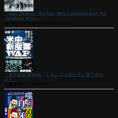
『Mao Zedong: The Man Who Conspired with the
Japanese Army』
by Homare Endo(Bouden House)
『米中新産業WAR トランプは習近平に勝てるの
か？』
遠藤誉著（ビジネス社）