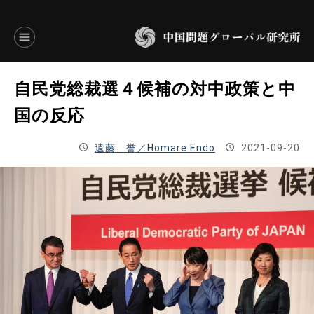
言語別アーカイブ
自民党総裁選４候補の対中政策と中
ENGLISH
国の反応
JAPANESE
遠藤 誉／Homare Endo
2021-09-20
基本操作
トップページ
研究員
研究所概要
設立趣意書