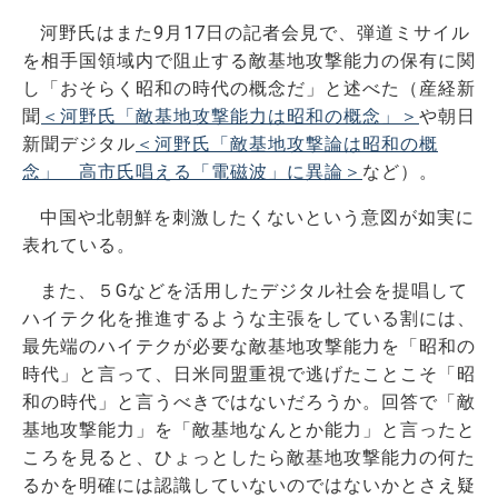
河野氏はまた9月17日の記者会見で、弾道ミサイル
を相手国領域内で阻止する敵基地攻撃能力の保有に関
し「おそらく昭和の時代の概念だ」と述べた（産経新
聞
＜河野氏「敵基地攻撃能力は昭和の概念」＞
や朝日
新聞デジタル
＜河野氏「敵基地攻撃論は昭和の概
念」 高市氏唱える「電磁波」に異論＞
など）。
中国や北朝鮮を刺激したくないという意図が如実に
表れている。
また、５Gなどを活用したデジタル社会を提唱して
ハイテク化を推進するような主張をしている割には、
最先端のハイテクが必要な敵基地攻撃能力を「昭和の
時代」と言って、日米同盟重視で逃げたことこそ「昭
和の時代」と言うべきではないだろうか。回答で「敵
基地攻撃能力」を「敵基地なんとか能力」と言ったと
ころを見ると、ひょっとしたら敵基地攻撃能力の何た
るかを明確には認識していないのではないかとさえ疑