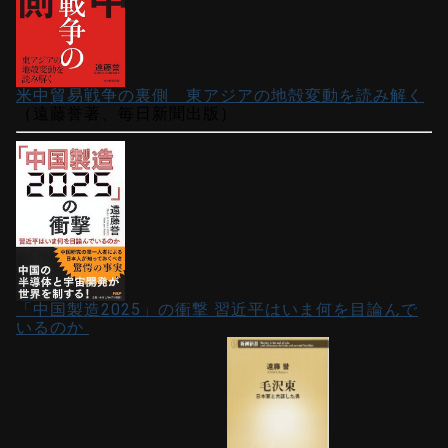
米中貿易戦争の裏側 東アジアの地殻変動を読み解く
（遠藤誉著、毎日新聞出版）
「中国製造2025」の衝撃 習近平はいま何を目論んで
いるのか