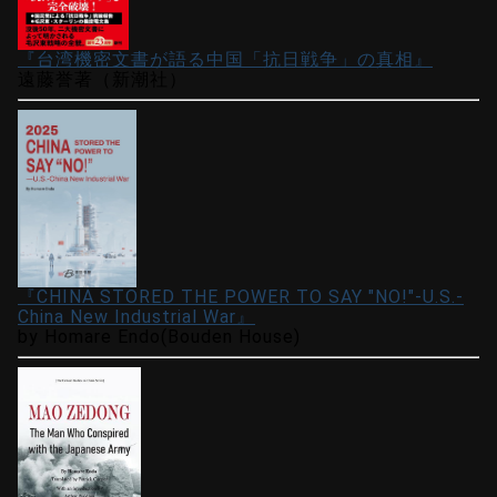
『台湾機密文書が語る中国「抗日戦争」の真相』
遠藤誉著（新潮社）
『CHINA STORED THE POWER TO SAY "NO!"-U.S.-
China New Industrial War』
by Homare Endo(Bouden House)