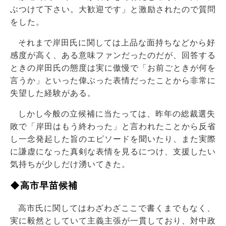
ぶつけて下さい。大歓迎です」と激励されたので質問
をした。
それまで岸田氏に関しては上品な面持ちなどから好
感度が高く、ある意味ファンだったのだが、回答する
ときの岸田氏の態度は実に傲慢で「お前ごときが何を
言うか」といった偉ぶった表情だったことから非常に
失望した経験がある。
しかし今般の立候補に当たっては、昨年の総裁選失
敗で「岸田はもう終わった」と言われたことから反省
し一念発起した旨のエピソードを聞いたり、また実際
に謙虚になった真剣な表情を見るにつけ、支援したい
気持ちが少しだけ湧いてきた。
◆高市早苗候補
高市氏に関してはわざわざここで書くまでもなく、
実に毅然としていて主義主張が一貫しており、対中政