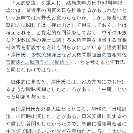
「人的交流」を重んじ、結局来年の日中50周年記
念では、習近平の国賓来日を推進するかもしれないと
いう意味では河野氏と変わらないが、しかし敵基地攻
撃能力に関しては「抑止力として用意しておくことは
考えられる」と肯定的な回答をしており、ウイグル族
など少数民族の弾圧に関する人権問題を担当する首相
補佐官を新設する方針も明らかにしている（読売新聞
＜岸田氏、少数民族弾圧など人権問題担当の首相補佐
官新設へ…動画ライブ配信＞
）ことを考えると河野氏
と同じなわけではない。
総体的に見ると、岸田氏には、どの方向にでも行け
るような曖昧模糊としたところがあり、「中庸」とい
った印象を与える。
実は岸田氏が外務大臣だったころ、NHKの「日曜討
論」に同時出演したことがある。日米安保に関するや
や厳しい質問をしたかったので、事前に番組司会者に
生放送で聞いていいか否かを尋ねたところ、「大いに