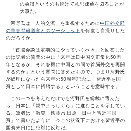
の会談というのも続けて意思疎通を図ることが
大事だ。
河野氏は「人的交流」を重視するために
中国外交部
の華春瑩報道官とのツーショット
を何度も自撮りした
のだろうか。
「首脳会談は定期的にやっていくべき」と回答した
のは記者の質問の中に「来年は日中国交正常化50周
年となるが、それを機に中国との間で首脳外交を再開
するのか」という質問に答えたもので、つまり河野氏
が総理になったら来年の50周年記念に「習近平を国
賓として日本に招聘する」ということを意味する。
この一つを考えただけでも河野氏を総裁に選んだ
ら、日本は「親中まっしぐら」に進むことを示してい
る。筆者は『激突！遠藤vs.田原 日中と習近平国
賓』で書いたように、今この状況下における習近平の
国賓来日には絶対に反対だ。