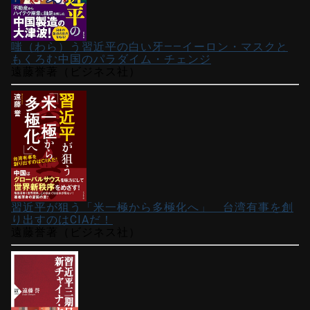
嗤（わら）う習近平の白い牙――イーロン・マスクと
もくろむ中国のパラダイム・チェンジ
遠藤誉著（ビジネス社）
習近平が狙う「米一極から多極化へ」 台湾有事を創
り出すのはCIAだ！
遠藤誉著（ビジネス社）