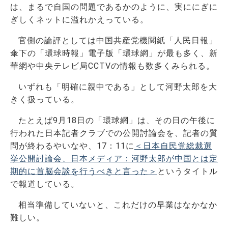
は、まるで自国の問題であるかのように、実ににぎに
ぎしくネットに溢れかえっている。
官側の論評としては中国共産党機関紙「人民日報」
傘下の「環球時報」電子版「環球網」が最も多く、新
華網や中央テレビ局CCTVの情報も数多くみられる。
いずれも「明確に親中である」として河野太郎を大
きく扱っている。
たとえば9月18日の「環球網」は、その日の午後に
行われた日本記者クラブでの公開討論会を、記者の質
問が終わるやいなや、17：11に
＜日本自民党総裁選
挙公開討論会、日本メディア：河野太郎が中国とは定
期的に首脳会談を行うべきと言った＞
というタイトル
で報道している。
相当準備していないと、これだけの早業はなかなか
難しい。