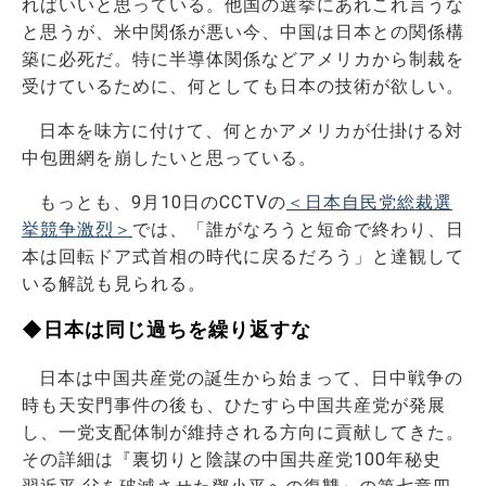
ればいいと思っている。他国の選挙にあれこれ言うな
と思うが、米中関係が悪い今、中国は日本との関係構
築に必死だ。特に半導体関係などアメリカから制裁を
受けているために、何としても日本の技術が欲しい。
日本を味方に付けて、何とかアメリカが仕掛ける対
中包囲網を崩したいと思っている。
もっとも、9月10日のCCTVの
＜日本自民党総裁選
挙競争激烈＞
では、「誰がなろうと短命で終わり、日
本は回転ドア式首相の時代に戻るだろう」と達観して
いる解説も見られる。
◆日本は同じ過ちを繰り返すな
日本は中国共産党の誕生から始まって、日中戦争の
時も天安門事件の後も、ひたすら中国共産党が発展
し、一党支配体制が維持される方向に貢献してきた。
その詳細は『裏切りと陰謀の中国共産党100年秘史