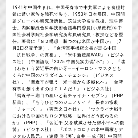
1941年中国生まれ。中国長春市で中共軍による食糧封
鎖に遭い家族を餓死で失う。1953年日本帰国。中国問
題グローバル研究所所長。筑波大学名誉教授、理学博
士。内閣府総合科学技術会議専門委員(小泉政権)や中
国社会科学院社会学研究所客員研究員・教授などを歴
任。著書に『Ｇ２構想 勝つのは米国か中国か』（7
月2日発売予定）、『台湾軍事機密文書が語る中国
「抗日戦争」の真相』、『米中新産業WAR』（ビジネ
ス社）（中国語版『2025 中国凭实力说“不”』）、『嗤
（わら）う習近平の白い牙――イーロン・マスクとも
くろむ中国のパラダイム・チェンジ』（ビジネス
社）、『習近平が狙う「米一極から多極化へ」 台湾
有事を創り出すのはＣＩＡだ！』（ビジネス社）、
『習近平三期目の狙いと新チャイナ・セブン』（PHP
新書）、『もうひとつのジェノサイド 長春の惨劇
「チャーズ」』（実業之日本社）、『ウクライナ戦争
における中国の対ロシア戦略 世界はどう変わるの
か』（PHP）、『習近平 父を破滅させた鄧小平への復
讐』（ビジネス社）、『ポストコロナの米中覇権とデ
ジタル人民元』（遠藤 誉 (著), 白井 一成 (著), 中国問