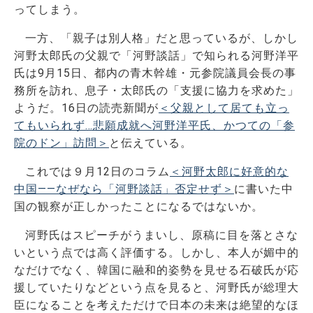
ってしまう。
一方、「親子は別人格」だと思っているが、しかし
河野太郎氏の父親で「河野談話」で知られる河野洋平
氏は9月15日、都内の青木幹雄・元参院議員会長の事
務所を訪れ、息子・太郎氏の「支援に協力を求めた」
ようだ。16日の読売新聞が
＜父親として居ても立っ
てもいられず…悲願成就へ河野洋平氏、かつての「参
院のドン」訪問＞
と伝えている。
これでは９月12日のコラム
＜河野太郎に好意的な
中国――なぜなら「河野談話」否定せず＞
に書いた中
国の観察が正しかったことになるではないか。
河野氏はスピーチがうまいし、原稿に目を落とさな
いという点では高く評価する。しかし、本人が媚中的
なだけでなく、韓国に融和的姿勢を見せる石破氏が応
援していたりなどという点を見ると、河野氏が総理大
臣になることを考えただけで日本の未来は絶望的なほ