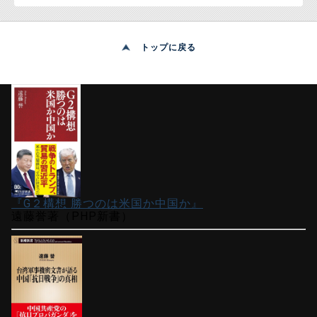
トップに戻る
『G２構想 勝つのは米国か中国か』
遠藤誉著（PHP新書）