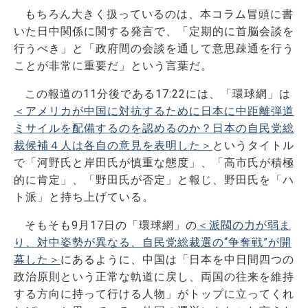
もちろん大きく扱っているのは、本コラム冒頭に書
いた日中関係に関する発言で、「定期的に首脳会談を
行うべき」と「政府間の会談を通して意思疎通を行う
ことが非常に重要だ」という言葉だ。
この報道の11分後である17:22には、「環球網」は
＜アメリカが中国に対抗するために日本に中距離弾道
ミサイルを配備するのを認めるのか？日本の自民党総
裁候補４人は各自の意見を表明した＞
というタイトル
で「河野氏と岸田氏が慎重な態度」、「高市氏が積極
的に肯定」、「野田氏が否定」と報じ、野田氏を「ハ
ト派」と持ち上げている。
そもそも9月17日の「環球網」の
＜派閥の力が弱ま
り、対中姿勢が異なる、自民党総裁選の“争奪戦”が開
幕した＞
にあるように、中国は「日本を中日間四つの
政治原則という正常な軌道に戻し、両国の往来を維持
する方向に持って行ける人物」がトップに立ってくれ