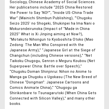
Sociology, Chinese Academy of Social Sciences.
Her publications include “2025 China Restored
the Power to Say 'NO!'”, “Inside US-China Trade
War” (Mainichi Shimbun Publishing), “’Chugoku
Seizo 2025’ no Shogeki, Shukinpei ha Ima Nani o
Mokurondeirunoka (Impact of “Made in China
2025” What is Xi Jinping aiming at Now?),
“Motakuto Nihongun to Kyoboshita Otoko (Mao
Zedong: The Man Who Conspired with the
Japanese Army),” “Japanese Girl at the Siege of
Changchun (including Chinese versions),” “Net
Taikoku Chugogu, Genron o Meguru Koubou (Net
Superpower China: Battle over Speech),”
“Chugoku Doman Shinjinrui: Nihon no Anime to
Manga ga Chugoku o Ugokasu (The New Breed of
Chinese “Dongman”: Japanese Cartoons and
Comics Animate China),” “Chugogu ga
Shirikonbare to Tsunagarutoki (When China Gets
Connected with Silicon Valley),” and many other
books.