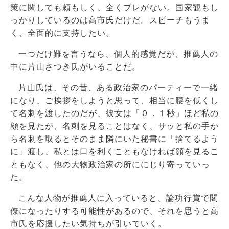
策に関しても頼もしく、全くブレがない。国家観もし
っかりしているのは高市氏だけだ。スピーチもうま
く、全面的に支持したい。
一つだけ難を言うなら、個人的感覚だが、推薦人の
中に片山さつき氏がいることだ。
片山氏は、その昔、ある政治家のパーティーで一緒
になり、ご挨拶をしようと思って、相当に腰を低くし
て名刺を渡したのだが、彼女は「０．１秒」ほど私の
顔を見たが、名刺を見ることはなく、サッと私の手か
ら名刺を取るとそのまま隣にいた秘書に「捨てるよう
に」渡し、私とは口を利くこともなければ顔を見るこ
ともなく、他の大物政治家の所ににじり寄っていっ
た。
こんな人物が推薦人に入っていると、論功行賞で閣
僚になったりする可能性があるので、それを思うと高
市氏を応援したい気持ちが引いていく。