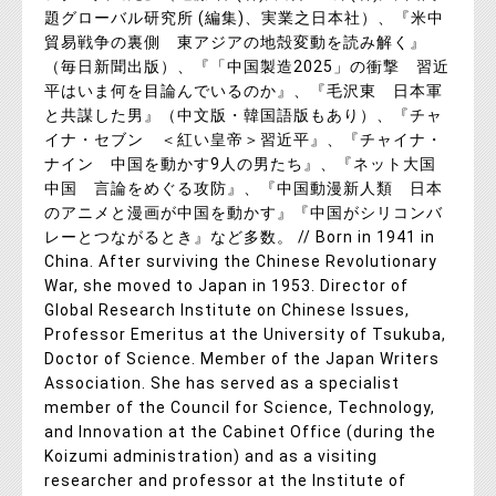
題グローバル研究所 (編集)、実業之日本社）、『米中
貿易戦争の裏側 東アジアの地殻変動を読み解く』
（毎日新聞出版）、『「中国製造2025」の衝撃 習近
平はいま何を目論んでいるのか』、『毛沢東 日本軍
と共謀した男』（中文版・韓国語版もあり）、『チャ
イナ・セブン ＜紅い皇帝＞習近平』、『チャイナ・
ナイン 中国を動かす9人の男たち』、『ネット大国
中国 言論をめぐる攻防』、『中国動漫新人類 日本
のアニメと漫画が中国を動かす』『中国がシリコンバ
レーとつながるとき』など多数。 // Born in 1941 in
China. After surviving the Chinese Revolutionary
War, she moved to Japan in 1953. Director of
Global Research Institute on Chinese Issues,
Professor Emeritus at the University of Tsukuba,
Doctor of Science. Member of the Japan Writers
Association. She has served as a specialist
member of the Council for Science, Technology,
and Innovation at the Cabinet Office (during the
Koizumi administration) and as a visiting
researcher and professor at the Institute of