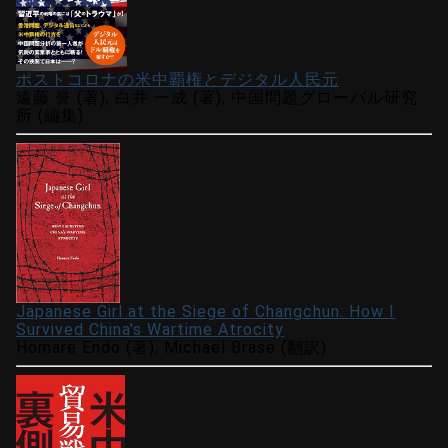
ポストコロナの米中覇権とデジタル人民元
遠藤 誉 (著), 白井 一成 (著), 中国問題グローバル研究
所 (編集)
Japanese Girl at the Siege of Changchun: How I
Survived China's Wartime Atrocity
Homare Endo (著), Michael Brase (翻訳)