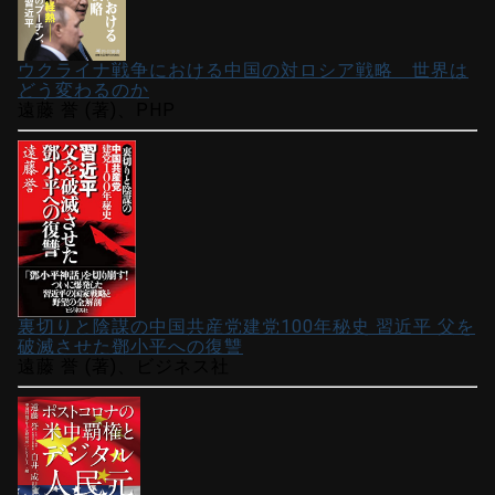
ウクライナ戦争における中国の対ロシア戦略 世界は
どう変わるのか
遠藤 誉 (著)、PHP
裏切りと陰謀の中国共産党建党100年秘史 習近平 父を
破滅させた鄧小平への復讐
遠藤 誉 (著)、ビジネス社