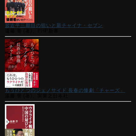
習近平三期目の狙いと新チャイナ・セブン
遠藤 誉 (著)、PHP新書
もうひとつのジェノサイド 長春の惨劇「チャーズ」
遠藤 誉 (著)、実業之日本社