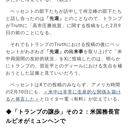
ベッセントの部下たちが訪中して何立峰の部下たち
と話し合ったのは
「先週」
とのことなので、トランプ
がTruthに「高市圧勝祝賀」に関する投稿をした2月9
日の前のことになる。
それでもトランプのTruthにおける投稿の後にベッ
セントがわざわざ
「先週」の出来事
を取り上げて「米
中両国間の友好的状況」をXに投稿したのは、明らか
にトランプの、習近平とのディールにおける失点を補
おうとした証拠と見ていいだろう。
ベッセントはXでの投稿のみならず、アメリカ時間
の2月10日にも、
＜米中は非常に生産的な関係を築け
ると発言した＞
とロイター電（有料）が伝えている。
◆「トランプの譲歩」その２：米国務長官
ルビオがミュンヘンで