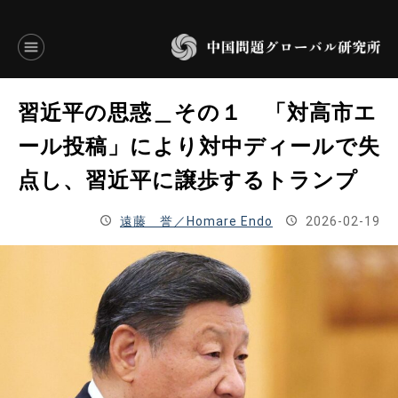
言語別アーカイブ
習近平の思惑＿その１ 「対高市エ
ENGLISH
ール投稿」により対中ディールで失
点し、習近平に譲歩するトランプ
JAPANESE
遠藤 誉／Homare Endo
2026-02-19
基本操作
トップページ
研究員
研究所概要
設立趣意書