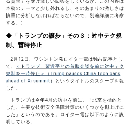
る質問」を受け激しい回答をしているが、この内容は
本稿のテーマと少し外れるし、そのあまりの激しさは
慎重に分析しなければならないので、別途詳細に考察
する。）
◆「トランプの譲歩」その３：対中テク規
制、暫時停止
2月12日、ワシントン発ロイター電は独占記事とし
て、
＜トランプ、習近平との首脳会談を前に対中テク
規制を一時停止＞（Trump pauses China tech bans
ahead of Xi summit）
というタイトルのスクープを報
じた。
トランプは今年4月の訪中を前に、「北京を標的と
した、主要な技術安全保障対策のいくつかを棚上げに
した」というのである。ロイター電は以下のように説
明している。