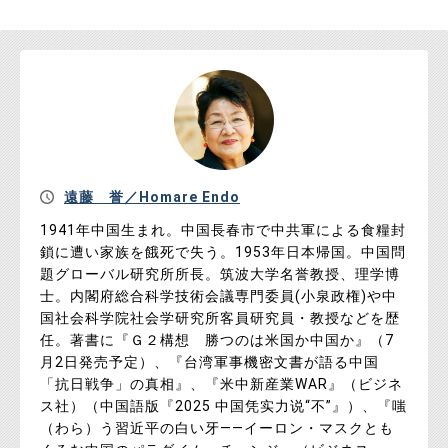
遠藤 誉／Homare Endo
1941年中国生まれ。中国長春市で中共軍による食糧封
鎖に遭い家族を餓死で失う。1953年日本帰国。中国問
題グローバル研究所所長。筑波大学名誉教授、理学博
士。内閣府総合科学技術会議専門委員(小泉政権)や中
国社会科学院社会学研究所客員研究員・教授などを歴
任。著書に『Ｇ２構想 勝つのは米国か中国か』（7
月2日発売予定）、『台湾軍事機密文書が語る中国
「抗日戦争」の真相』、『米中新産業WAR』（ビジネ
ス社）（中国語版『2025 中国凭实力说“不”』）、『嗤
（わら）う習近平の白い牙――イーロン・マスクとも