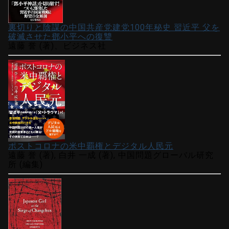
裏切りと陰謀の中国共産党建党100年秘史 習近平 父を
破滅させた鄧小平への復讐
遠藤 誉 (著)、ビジネス社
ポストコロナの米中覇権とデジタル人民元
遠藤 誉 (著), 白井 一成 (著), 中国問題グローバル研究
所 (編集)