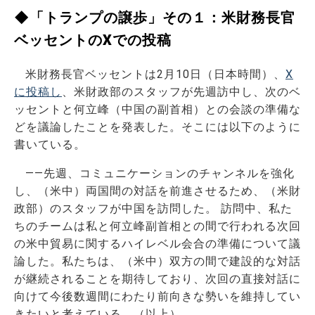
◆「トランプの譲歩」その１：米財務長官
ベッセントのXでの投稿
米財務長官ベッセントは2月10日（日本時間）、
X
に投稿し
、米財政部のスタッフが先週訪中し、次のベ
ッセントと何立峰（中国の副首相）との会談の準備な
どを議論したことを発表した。そこには以下のように
書いている。
――先週、コミュニケーションのチャンネルを強化
し、（米中）両国間の対話を前進させるため、（米財
政部）のスタッフが中国を訪問した。 訪問中、私た
ちのチームは私と何立峰副首相との間で行われる次回
の米中貿易に関するハイレベル会合の準備について議
論した。私たちは、（米中）双方の間で建設的な対話
が継続されることを期待しており、次回の直接対話に
向けて今後数週間にわたり前向きな勢いを維持してい
きたいと考えている。（以上）