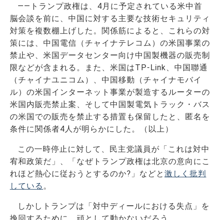
――トランプ政権は、4月に予定されている米中首
脳会談を前に、中国に対する主要な技術セキュリティ
対策を複数棚上げした。関係筋によると、これらの対
策には、中国電信（チャイナテレコム）の米国事業の
禁止や、米国データセンター向け中国製機器の販売制
限などが含まれる。また、米国はTP-Link、中国聯通
（チャイナユニコム）、中国移動（チャイナモバイ
ル）の米国インターネット事業が製造するルーターの
米国内販売禁止案、そして中国製電気トラック・バス
の米国での販売を禁止する措置も保留したと、匿名を
条件に関係者4人が明らかにした。（以上）
この一時停止に対して、民主党議員が「これは対中
宥和政策だ」、「なぜトランプ政権は北京の意向にこ
れほど熱心に従おうとするのか?」などと
激しく批判
している
。
しかしトランプは「対中ディールにおける失点」を
挽回するために、頑として動かないだろう。