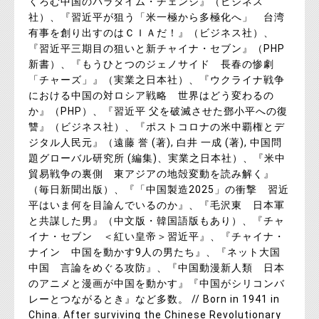
くろむ中国のパラダイム・チェンジ』（ビジネス
社）、『習近平が狙う「米一極から多極化へ」 台湾
有事を創り出すのはＣＩＡだ！』（ビジネス社）、
『習近平三期目の狙いと新チャイナ・セブン』（PHP
新書）、『もうひとつのジェノサイド 長春の惨劇
「チャーズ」』（実業之日本社）、『ウクライナ戦争
における中国の対ロシア戦略 世界はどう変わるの
か』（PHP）、『習近平 父を破滅させた鄧小平への復
讐』（ビジネス社）、『ポストコロナの米中覇権とデ
ジタル人民元』（遠藤 誉 (著), 白井 一成 (著), 中国問
題グローバル研究所 (編集)、実業之日本社）、『米中
貿易戦争の裏側 東アジアの地殻変動を読み解く』
（毎日新聞出版）、『「中国製造2025」の衝撃 習近
平はいま何を目論んでいるのか』、『毛沢東 日本軍
と共謀した男』（中文版・韓国語版もあり）、『チャ
イナ・セブン ＜紅い皇帝＞習近平』、『チャイナ・
ナイン 中国を動かす9人の男たち』、『ネット大国
中国 言論をめぐる攻防』、『中国動漫新人類 日本
のアニメと漫画が中国を動かす』『中国がシリコンバ
レーとつながるとき』など多数。 // Born in 1941 in
China. After surviving the Chinese Revolutionary