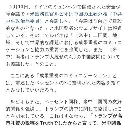
2月13日、ドイツのミュンヘンで開催された安全保
障会議で
＜米国務長官ルビオは中国の王毅外相（中共
中央政治局委員）と会談し＞
、「会談は前向きで建設
的なものとなった」と米国務省のウェブサイトは報道
している。その上でルビオは「（米中）二国間、地
域、そして世界的な課題における成果重視のコミュニ
ケーションと協力の重要性を強調した。また、（米
中）両者はトランプ大統領の4月の中国訪問について
も協議した」とのこと。
ここにある「成果重視のコミュニケーション」と
は、前述したベッセントのXに投稿された内容を指す
とみなしていいだろう。
ルビオもまた、ベッセント同様、米中二国間の友好
的関係を強調し、トランプの訪中に関して協議したこ
とを明示している。これはすなわち、
「トランプが高
市礼賛の投稿をTruthでしたからと言って、米中関係