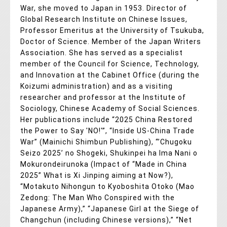
War, she moved to Japan in 1953. Director of
Global Research Institute on Chinese Issues,
Professor Emeritus at the University of Tsukuba,
Doctor of Science. Member of the Japan Writers
Association. She has served as a specialist
member of the Council for Science, Technology,
and Innovation at the Cabinet Office (during the
Koizumi administration) and as a visiting
researcher and professor at the Institute of
Sociology, Chinese Academy of Social Sciences.
Her publications include “2025 China Restored
the Power to Say 'NO!'”, “Inside US-China Trade
War” (Mainichi Shimbun Publishing), “’Chugoku
Seizo 2025’ no Shogeki, Shukinpei ha Ima Nani o
Mokurondeirunoka (Impact of “Made in China
2025” What is Xi Jinping aiming at Now?),
“Motakuto Nihongun to Kyoboshita Otoko (Mao
Zedong: The Man Who Conspired with the
Japanese Army),” “Japanese Girl at the Siege of
Changchun (including Chinese versions),” “Net