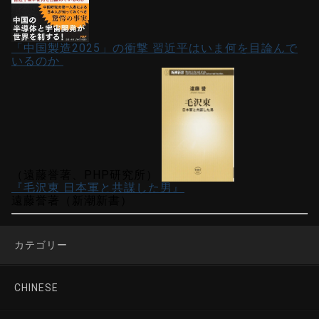
「中国製造2025」の衝撃 習近平はいま何を目論んで
いるのか
（遠藤誉著、PHP研究所）
『毛沢東 日本軍と共謀した男』
遠藤誉著（新潮新書）
カテゴリー
CHINESE