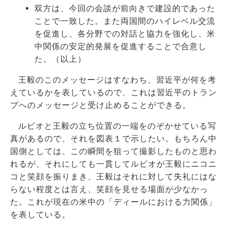
双方は、今回の会談が前向きで建設的であった
ことで一致した。また両国間のハイレベル交流
を促進し、各分野での対話と協力を強化し、米
中関係の安定的発展を促進することで合意し
た。（以上）
王毅のこのメッセージはすなわち、習近平が何を考
えているかを表しているので、これは習近平のトラン
プへのメッセージと受け止めることができる。
ルビオと王毅の立ち位置の一端をのぞかせている写
真があるので、それを図表１で示したい。もちろん中
国側としては、この瞬間を狙って撮影したものと思わ
れるが、それにしても一貫してルビオが王毅にニコニ
コと笑顔を振りまき、王毅はそれに対して失礼にはな
らない程度とは言え、笑顔を見せる場面が少なかっ
た。これが現在の米中の「ディールにおける力関係」
を表している。