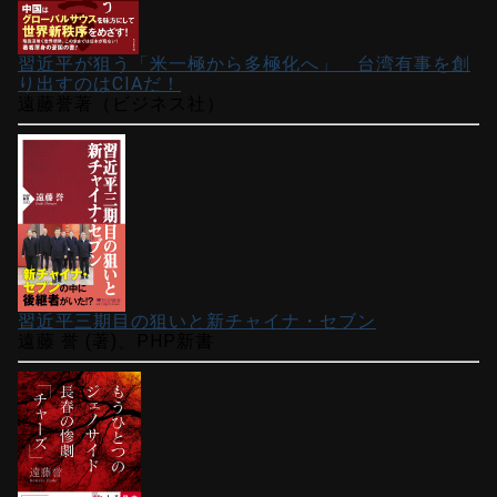
習近平が狙う「米一極から多極化へ」 台湾有事を創
り出すのはCIAだ！
遠藤誉著（ビジネス社）
習近平三期目の狙いと新チャイナ・セブン
遠藤 誉 (著)、PHP新書