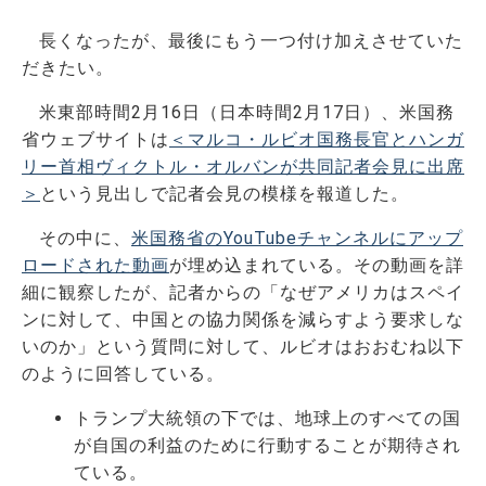
長くなったが、最後にもう一つ付け加えさせていた
だきたい。
米東部時間2月16日（日本時間2月17日）、米国務
省ウェブサイトは
＜マルコ・ルビオ国務長官とハンガ
リー首相ヴィクトル・オルバンが共同記者会見に出席
＞
という見出しで記者会見の模様を報道した。
その中に、
米国務省のYouTubeチャンネルにアップ
ロードされた動画
が埋め込まれている。その動画を詳
細に観察したが、記者からの「なぜアメリカはスペイ
ンに対して、中国との協力関係を減らすよう要求しな
いのか」という質問に対して、ルビオはおおむね以下
のように回答している。
トランプ大統領の下では、地球上のすべての国
が自国の利益のために行動することが期待され
ている。