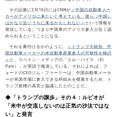
その証拠に2月16日にはCNNが
＜中国の自動車メー
カーがアメリカに来たいと考えている。彼ら（中国）
はかなり近いうちに来るかもしれない＞
という情報を
発信している。つまり中国車のアメリカ参入が近く認
められるということになる。
それを裏付けるかのように、
＜トランプ大統領、中
国自動車メーカーの米自動車産業参入の可能性を検討
＞
と、スペイン・メディアの「エル・パイス （El
País）」が英語で報道している。それによれば、フ
ォードのCEOジム・ファーリーは、中国自動車メーカ
ーが米国市場に参入できる枠組みを模索するため、ト
ランプ政権の高官と協議したとのことだ。
◆「トランプの譲歩」その４：ルビオが
「米中が交流しないのは正気の沙汰ではな
い」と発言