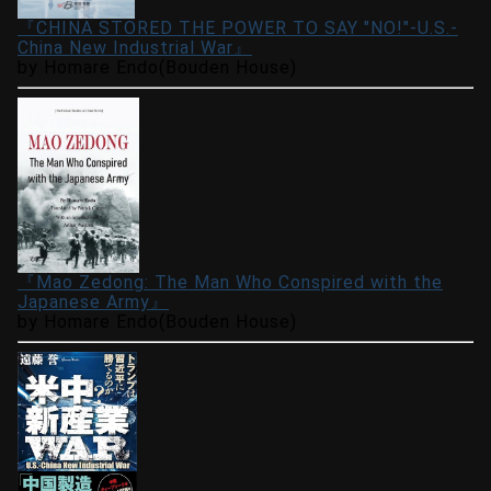
『CHINA STORED THE POWER TO SAY "NO!"-U.S.-
China New Industrial War』
by Homare Endo(Bouden House)
『Mao Zedong: The Man Who Conspired with the
Japanese Army』
by Homare Endo(Bouden House)