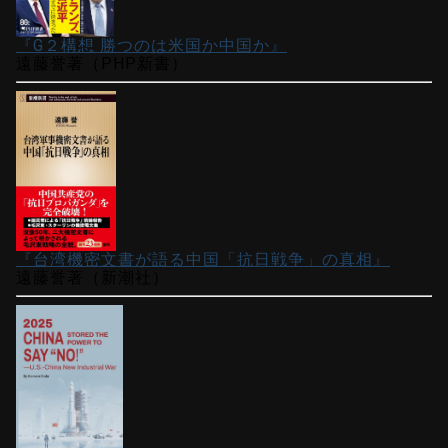
『G２構想 勝つのは米国か中国か』
遠藤誉著（PHP新書）
『台湾機密文書が語る中国「抗日戦争」の真相』
遠藤誉著（新潮社）