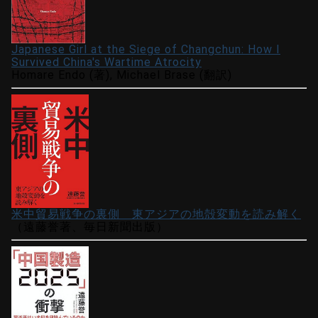
Japanese Girl at the Siege of Changchun: How I
Survived China's Wartime Atrocity
Homare Endo (著), Michael Brase (翻訳)
米中貿易戦争の裏側 東アジアの地殻変動を読み解く
（遠藤誉著、毎日新聞出版）