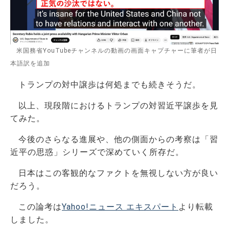
米国務省YouTubeチャンネルの動画の画面キャプチャーに筆者が日
本語訳を追加
トランプの対中譲歩は何処までも続きそうだ。
以上、現段階におけるトランプの対習近平譲歩を見
てみた。
今後のさらなる進展や、他の側面からの考察は「習
近平の思惑」シリーズで深めていく所存だ。
日本はこの客観的なファクトを無視しない方が良い
だろう。
この論考は
Yahoo!ニュース エキスパート
より転載
しました。