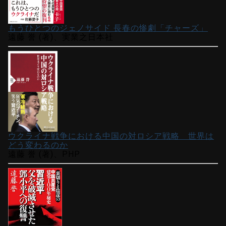
もうひとつのジェノサイド 長春の惨劇「チャーズ」
遠藤 誉 (著)、実業之日本社
ウクライナ戦争における中国の対ロシア戦略 世界は
どう変わるのか
遠藤 誉 (著)、PHP