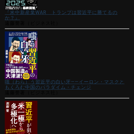
『米中新産業WAR トランプは習近平に勝てるの
か？』
遠藤誉著（ビジネス社）
嗤（わら）う習近平の白い牙――イーロン・マスクと
もくろむ中国のパラダイム・チェンジ
遠藤誉著（ビジネス社）