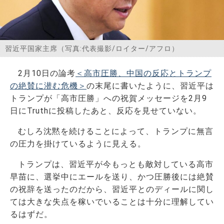
お問い合わせ
習近平国家主席（写真:代表撮影/ロイター/アフロ）
2月10日の論考
＜高市圧勝、中国の反応とトランプ
の絶賛に潜む危機＞
の末尾に書いたように、習近平は
トランプが「高市圧勝」への祝賀メッセージを2月9
日にTruthに投稿したあと、反応を見せていない。
むしろ沈黙を続けることによって、トランプに無言
の圧力を掛けているように見える。
トランプは、習近平が今もっとも敵対している高市
早苗に、選挙中にエールを送り、かつ圧勝後には絶賛
の祝辞を送ったのだから、習近平とのディールに関し
ては大きな失点を稼いでいることは十分に理解してい
るはずだ。