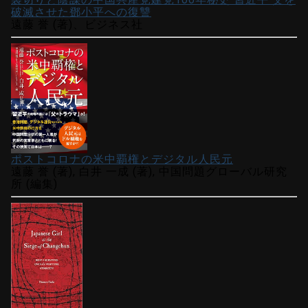
破滅させた鄧小平への復讐
遠藤 誉 (著)、ビジネス社
ポストコロナの米中覇権とデジタル人民元
遠藤 誉 (著), 白井 一成 (著), 中国問題グローバル研究
所 (編集)