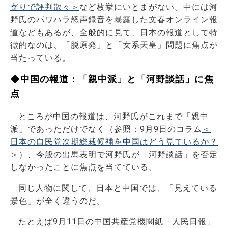
寄りで評判散々＞
など枚挙にいとまがない。中には河
野氏のパワハラ怒声録音を暴露した文春オンライン報
道などもあるが、全般的に見て、日本の報道として特
徴的なのは、「脱原発」と「女系天皇」問題に焦点が
当たっている。
◆中国の報道：「親中派」と「河野談話」に焦
点
ところが中国の報道は、河野氏がこれまで「親中
派」であっただけでなく（参照：9月9日のコラム
＜
日本の自民党次期総裁候補を中国はどう見ているか？
＞
）、今般の出馬表明で河野氏が「河野談話」を否定
しなかったことに焦点を当てている。
同じ人物に関して、日本と中国では、「見えている
景色」が全く違うのだ。
たとえば9月11日の中国共産党機関紙「人民日報」