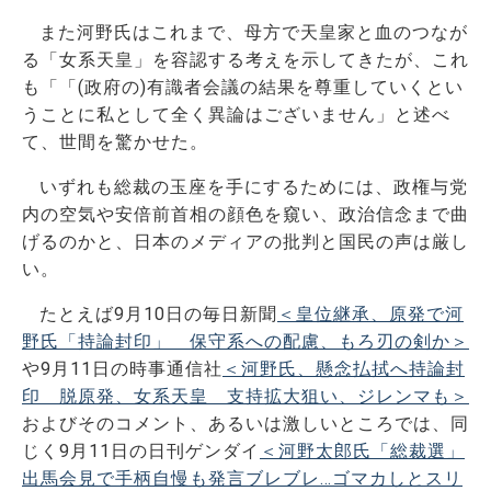
また河野氏はこれまで、母方で天皇家と血のつなが
る「女系天皇」を容認する考えを示してきたが、これ
も「「(政府の)有識者会議の結果を尊重していくとい
うことに私として全く異論はございません」と述べ
て、世間を驚かせた。
いずれも総裁の玉座を手にするためには、政権与党
内の空気や安倍前首相の顔色を窺い、政治信念まで曲
げるのかと、日本のメディアの批判と国民の声は厳し
い。
たとえば9月10日の毎日新聞
＜皇位継承、原発で河
野氏「持論封印」 保守系への配慮、もろ刃の剣か＞
や9月11日の時事通信社
＜河野氏、懸念払拭へ持論封
印 脱原発、女系天皇 支持拡大狙い、ジレンマも＞
およびそのコメント、あるいは激しいところでは、同
じく9月11日の日刊ゲンダイ
＜河野太郎氏「総裁選」
出馬会見で手柄自慢も発言ブレブレ…ゴマカしとスリ