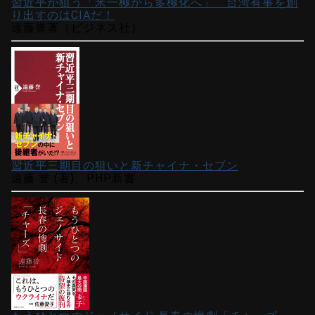
習近平が狙う「米一極から多極化へ」 台湾有事を創
り出すのはCIAだ！
遠藤誉著（ビジネス社）
習近平三期目の狙いと新チャイナ・セブン
遠藤 誉 (著)、PHP新書