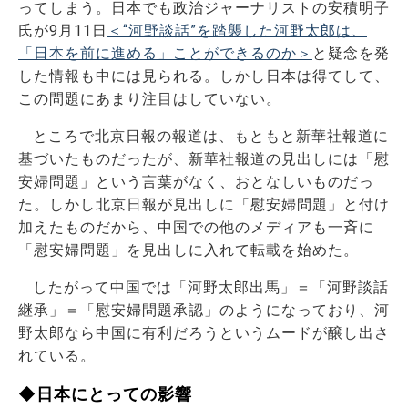
ってしまう。日本でも政治ジャーナリストの安積明子
氏が9月11日
＜“河野談話”を踏襲した河野太郎は、
「日本を前に進める」ことができるのか＞
と疑念を発
した情報も中には見られる。しかし日本は得てして、
この問題にあまり注目はしていない。
ところで北京日報の報道は、もともと新華社報道に
基づいたものだったが、新華社報道の見出しには「慰
安婦問題」という言葉がなく、おとなしいものだっ
た。しかし北京日報が見出しに「慰安婦問題」と付け
加えたものだから、中国での他のメディアも一斉に
「慰安婦問題」を見出しに入れて転載を始めた。
したがって中国では「河野太郎出馬」＝「河野談話
継承」＝「慰安婦問題承認」のようになっており、河
野太郎なら中国に有利だろうというムードが醸し出さ
れている。
◆日本にとっての影響