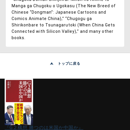
Manga ga Chugoku o Ugokasu (The New Breed of
Chinese “Dongman”: Japanese Cartoons and
Comics Animate China),” “Chugogu ga
Shirikonbare to Tsunagarutoki (When China Gets
Connected with Silicon Valley),” and many other
books.
トップに戻る
『G２構想 勝つのは米国か中国か』