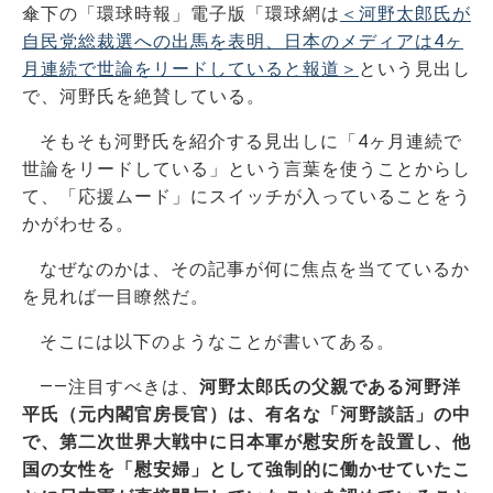
傘下の「環球時報」電子版「環球網は
＜河野太郎氏が
自民党総裁選への出馬を表明、日本のメディアは4ヶ
月連続で世論をリードしていると報道＞
という見出し
で、河野氏を絶賛している。
そもそも河野氏を紹介する見出しに「4ヶ月連続で
世論をリードしている」という言葉を使うことからし
て、「応援ムード」にスイッチが入っていることをう
かがわせる。
なぜなのかは、その記事が何に焦点を当てているか
を見れば一目瞭然だ。
そこには以下のようなことが書いてある。
――注目すべきは、
河野太郎氏の父親である河野洋
平氏（元内閣官房長官）は、有名な「河野談話」の中
で、第二次世界大戦中に日本軍が慰安所を設置し、他
国の女性を「慰安婦」として強制的に働かせていたこ