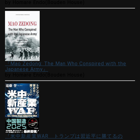
by Homare Endo(Bouden House)
『Mao Zedong: The Man Who Conspired with the
Japanese Army』
by Homare Endo(Bouden House)
『米中新産業WAR トランプは習近平に勝てるの