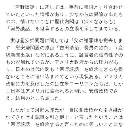
「河野談話」に関しては、事前に韓国とすり合わせ
ていたといった情報があり、少なからぬ異論が出たも
のの、情けないことに歴代内閣は（渋々ながらも）
「河野談話」を継承するとの立場を示してきている。
実は慰安婦問題に関しては『父の謝罪碑を撤去しま
す 慰安婦問題の原点「吉田清治」長男の独白』（産
経新聞出版）などにあるように、証言者の信憑性その
ものが崩れているが、アメリカ政府からの圧力があ
り、日本の歴代内閣も「河野談話」を継承せざるを得
ないところに追い込まれてという現状ある。アメリカ
政府に力を及ぼしたのは在米コーリアンたちだ。しか
し日本はアメリカに言われると弱い。安倍政権でさ
え、結局のところ屈した。
したがって河野太郎氏が「自民党政権から引き継が
れてきた歴史認識を引き継ぐ」と言ったということは
「河野談話」を継承すると言ったのに等しいことにな