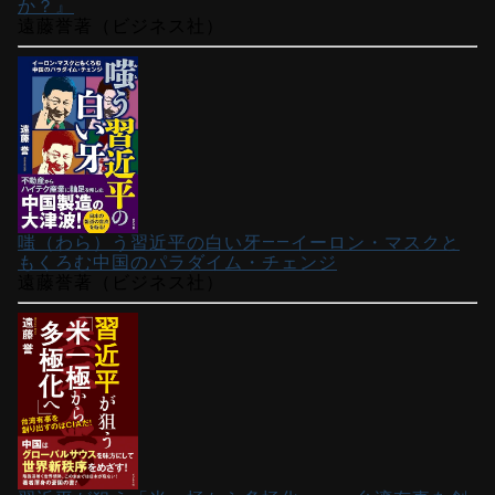
か？』
遠藤誉著（ビジネス社）
嗤（わら）う習近平の白い牙――イーロン・マスクと
もくろむ中国のパラダイム・チェンジ
遠藤誉著（ビジネス社）