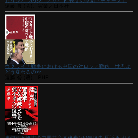
もうひとつのジェノサイド 長春の惨劇「チャーズ」
遠藤 誉 (著)、実業之日本社
ウクライナ戦争における中国の対ロシア戦略 世界は
どう変わるのか
遠藤 誉 (著)、PHP
裏切りと陰謀の中国共産党建党100年秘史 習近平 父を