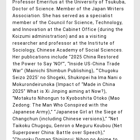
Professor Emeritus at the University of Tsukuba,
Doctor of Science. Member of the Japan Writers
Association. She has served as a specialist
member of the Council for Science, Technology,
and Innovation at the Cabinet Office (during the
Koizumi administration) and as a visiting
researcher and professor at the Institute of
Sociology, Chinese Academy of Social Sciences.
Her publications include “2025 China Restored
the Power to Say 'NO!'”, “Inside US-China Trade
War” (Mainichi Shimbun Publishing), “’Chugoku
Seizo 2025’ no Shogeki, Shukinpei ha Ima Nani o
Mokurondeirunoka (Impact of “Made in China
2025” What is Xi Jinping aiming at Now?),
“Motakuto Nihongun to Kyoboshita Otoko (Mao
Zedong: The Man Who Conspired with the
Japanese Army),” “Japanese Girl at the Siege of
Changchun (including Chinese versions),” “Net
Taikoku Chugogu, Genron o Meguru Koubou (Net
Superpower China: Battle over Speech),”
“Chugoku Doman Shinjinrui: Nihon no Anime to