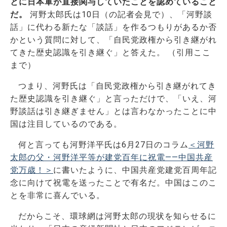
とに日本軍が直接関与していたことを認めていること
だ。
河野太郎氏は10日（の記者会見で）、「河野談
話」に代わる新たな「談話」を作るつもりがあるか否
かという質問に対して、「自民党政権から引き継がれ
てきた歴史認識を引き継ぐ」と答えた。 （引用ここ
まで）
つまり、河野氏は「自民党政権から引き継がれてき
た歴史認識を引き継ぐ」と言っただけで、「いえ、河
野談話は引き継ぎません」とは言わなかったことに中
国は注目しているのである。
何と言っても河野洋平氏は6月27日のコラム
＜河野
太郎の父・河野洋平等が建党百年に祝電――中国共産
党万歳！＞
に書いたように、中国共産党建党百周年記
念に向けて祝電を送ったことで有名だ。中国はこのこ
とを非常に喜んでいる。
だからこそ、環球網は河野太郎の現状を知らせるに