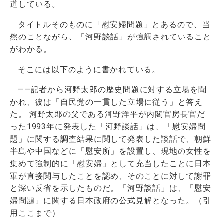
道している。
タイトルそのものに「慰安婦問題」とあるので、当
然のことながら、「河野談話」が強調されていること
がわかる。
そこには以下のように書かれている。
――記者から河野太郎の歴史問題に対する立場を聞
かれ、彼は「自民党の一貫した立場に従う」と答え
た。 河野太郎の父である河野洋平が内閣官房長官だ
った1993年に発表した「河野談話」は、「慰安婦問
題」に関する調査結果に関して発表した談話で、朝鮮
半島や中国などに「慰安所」を設置し、現地の女性を
集めて強制的に「慰安婦」として充当したことに日本
軍が直接関与したことを認め、そのことに対して謝罪
と深い反省を示したものだ。「河野談話」は、「慰安
婦問題」に関する日本政府の公式見解となった。（引
用ここまで）