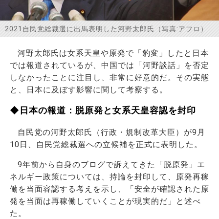
お問い合わせ
2021自民党総裁選に出馬表明した河野太郎氏（写真:アフロ）
河野太郎氏は女系天皇や原発で「豹変」したと日本
では報道されているが、中国では「河野談話」を否定
しなかったことに注目し、非常に好意的だ。その実態
と、日本に及ぼす影響に関して考察する。
◆日本の報道：脱原発と女系天皇容認を封印
自民党の河野太郎氏（行政・規制改革大臣）が9月
10日、自民党総裁選への立候補を正式に表明した。
9年前から自身のブログで訴えてきた「脱原発」エ
ネルギー政策については、持論を封印して、原発再稼
働を当面容認する考えを示し、「安全が確認された原
発を当面は再稼働していくことが現実的だ」と述べ
た。