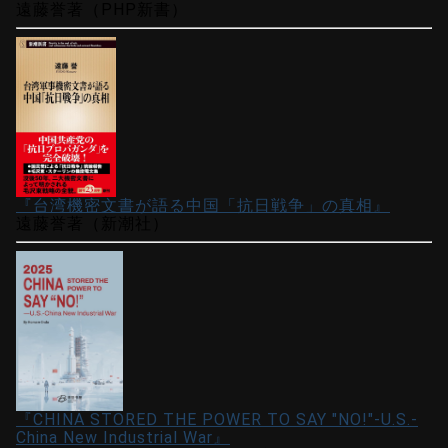
遠藤誉著（PHP新書）
『台湾機密文書が語る中国「抗日戦争」の真相』
遠藤誉著（新潮社）
『CHINA STORED THE POWER TO SAY "NO!"-U.S.-
China New Industrial War』