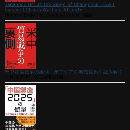
Japanese Girl at the Siege of Changchun: How I
Survived China's Wartime Atrocity
Homare Endo (著), Michael Brase (翻訳)
米中貿易戦争の裏側 東アジアの地殻変動を読み解く
（遠藤誉著、毎日新聞出版）