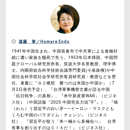
遠藤 誉／Homare Endo
1941年中国生まれ。中国長春市で中共軍による食糧封
鎖に遭い家族を餓死で失う。1953年日本帰国。中国問
題グローバル研究所所長。筑波大学名誉教授、理学博
士。内閣府総合科学技術会議専門委員(小泉政権)や中
国社会科学院社会学研究所客員研究員・教授などを歴
任。著書に『Ｇ２構想 勝つのは米国か中国か』（7
月2日発売予定）、『台湾軍事機密文書が語る中国
「抗日戦争」の真相』、『米中新産業WAR』（ビジネ
ス社）（中国語版『2025 中国凭实力说“不”』）、『嗤
（わら）う習近平の白い牙――イーロン・マスクとも
くろむ中国のパラダイム・チェンジ』（ビジネス
社）、『習近平が狙う「米一極から多極化へ」 台湾
有事を創り出すのはＣＩＡだ！』（ビジネス社）、