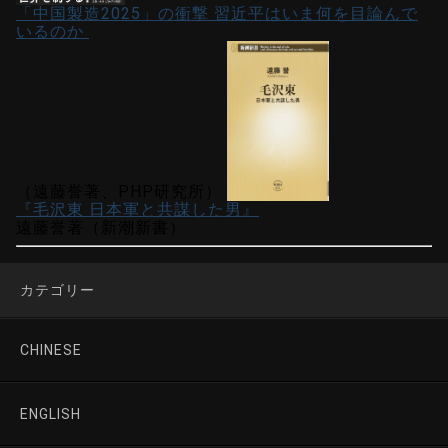
「中国製造2025」の衝撃 習近平はいま何を目論んで
いるのか
（遠藤誉著、PHP研究所）
『毛沢東 日本軍と共謀した男』
遠藤誉著（新潮新書）
カテゴリー
CHINESE
ENGLISH