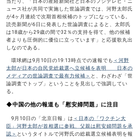
当たり、「日本の産経新聞社と日本のフジテレビ・ニ
ュース社が共同で実施した世論調査では、河野太郎氏
が4ヶ月連続で次期首相候補のトップになっている。
読売新聞が6日に発表した世論調査によると、太郎氏
は18歳から29歳の間で32％の支持を得て、他の候補
者よりも圧倒的に優位に立っています」と応援歌丸出
しなのである。
環球網は9月10日の19:13時点での速報でも
＜河野
太郎が日本の自民党総裁選へ立候補を表明 日本の
メディアの世論調査で最有力候補＞
と、わざわざ「世
論調査でトップ」ということを見出しで強調してい
る。
◆中国の他の報道も「慰安婦問題」に注目
9月10日の「北京日報」は
＜日本の「ワクチン大
臣」河野太郎が首相選に参戦、父親は慰安婦問題を承
認＞
というタイトルで河野氏の総裁選立候補表明を報