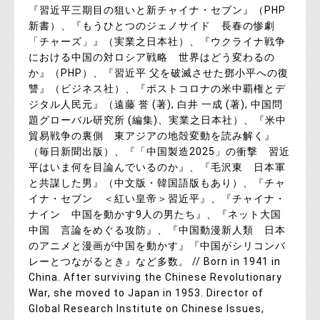
『習近平三期目の狙いと新チャイナ・セブン』（PHP
新書）、『もうひとつのジェノサイド 長春の惨劇
「チャーズ」』（実業之日本社）、『ウクライナ戦争
における中国の対ロシア戦略 世界はどう変わるの
か』（PHP）、『習近平 父を破滅させた鄧小平への復
讐』（ビジネス社）、『ポストコロナの米中覇権とデ
ジタル人民元』（遠藤 誉 (著), 白井 一成 (著), 中国問
題グローバル研究所 (編集)、実業之日本社）、『米中
貿易戦争の裏側 東アジアの地殻変動を読み解く』
（毎日新聞出版）、『「中国製造2025」の衝撃 習近
平はいま何を目論んでいるのか』、『毛沢東 日本軍
と共謀した男』（中文版・韓国語版もあり）、『チャ
イナ・セブン ＜紅い皇帝＞習近平』、『チャイナ・
ナイン 中国を動かす9人の男たち』、『ネット大国
中国 言論をめぐる攻防』、『中国動漫新人類 日本
のアニメと漫画が中国を動かす』『中国がシリコンバ
レーとつながるとき』など多数。 // Born in 1941 in
China. After surviving the Chinese Revolutionary
War, she moved to Japan in 1953. Director of
Global Research Institute on Chinese Issues,