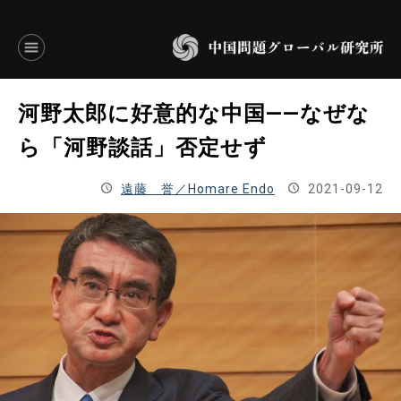
言語別アーカイブ
河野太郎に好意的な中国――なぜな
ENGLISH
ら「河野談話」否定せず
JAPANESE
遠藤 誉／Homare Endo
2021-09-12
基本操作
トップページ
研究員
研究所概要
設立趣意書