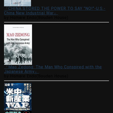
『CHINA STORED THE POWER TO SAY "NO!"-U.S.-
China New Industrial War』
by Homare Endo(Bouden House)
『Mao Zedong: The Man Who Conspired with the
Japanese Army』
by Homare Endo(Bouden House)