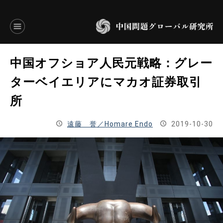
言語別アーカイブ
中国オフショア人民元戦略：グレー
ENGLISH
ターベイエリアにマカオ証券取引
所
JAPANESE
遠藤 誉／Homare Endo
2019-10-30
基本操作
トップページ
研究員
研究所概要
設立趣意書