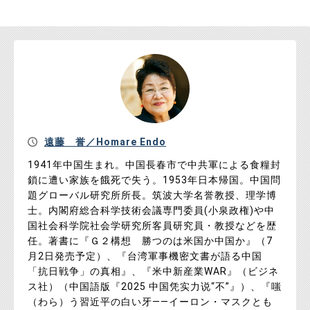
遠藤 誉／Homare Endo
1941年中国生まれ。中国長春市で中共軍による食糧封
鎖に遭い家族を餓死で失う。1953年日本帰国。中国問
題グローバル研究所所長。筑波大学名誉教授、理学博
士。内閣府総合科学技術会議専門委員(小泉政権)や中
国社会科学院社会学研究所客員研究員・教授などを歴
任。著書に『Ｇ２構想 勝つのは米国か中国か』（7
月2日発売予定）、『台湾軍事機密文書が語る中国
「抗日戦争」の真相』、『米中新産業WAR』（ビジネ
ス社）（中国語版『2025 中国凭实力说“不”』）、『嗤
（わら）う習近平の白い牙――イーロン・マスクとも