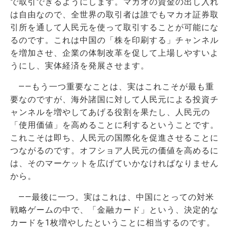
で取引できるようにします。マカオの資金の出し入れ
は自由なので、全世界の取引者は誰でもマカオ証券取
引所を通して人民元を使って取引することが可能にな
るのです。これは中国の「株を印刷する」チャンネル
を増加させ、企業の体制改革を促して上場しやすいよ
うにし、実体経済を発展させます。
――もう一つ重要なことは、実はこれこそが最も重
要なのですが、海外諸国に対して人民元による投資チ
ャンネルを増やしてあげる役割を果たし、人民元の
「使用価値」を高めることに利するということです。
これこそは即ち、人民元の国際化を促進させることに
つながるのです。オフショア人民元の価値を高めるに
は、そのマーケットを広げていかなければなりません
から。
――最後に一つ。実はこれは、中国にとっての対米
戦略ゲームの中で、「金融カード」という、決定的な
カードを1枚増やしたということに相当するのです。