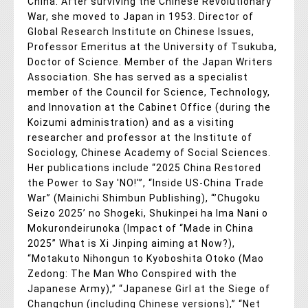
China. After surviving the Chinese Revolutionary
War, she moved to Japan in 1953. Director of
Global Research Institute on Chinese Issues,
Professor Emeritus at the University of Tsukuba,
Doctor of Science. Member of the Japan Writers
Association. She has served as a specialist
member of the Council for Science, Technology,
and Innovation at the Cabinet Office (during the
Koizumi administration) and as a visiting
researcher and professor at the Institute of
Sociology, Chinese Academy of Social Sciences.
Her publications include “2025 China Restored
the Power to Say 'NO!'”, “Inside US-China Trade
War” (Mainichi Shimbun Publishing), “’Chugoku
Seizo 2025’ no Shogeki, Shukinpei ha Ima Nani o
Mokurondeirunoka (Impact of “Made in China
2025” What is Xi Jinping aiming at Now?),
“Motakuto Nihongun to Kyoboshita Otoko (Mao
Zedong: The Man Who Conspired with the
Japanese Army),” “Japanese Girl at the Siege of
Changchun (including Chinese versions),” “Net