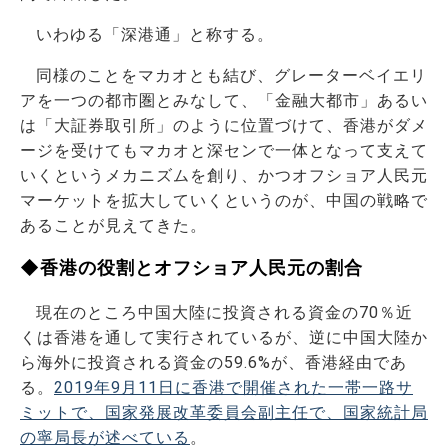
いわゆる「深港通」と称する。
同様のことをマカオとも結び、グレーターベイエリ
アを一つの都市圏とみなして、「金融大都市」あるい
は「大証券取引所」のように位置づけて、香港がダメ
ージを受けてもマカオと深センで一体となって支えて
いくというメカニズムを創り、かつオフショア人民元
マーケットを拡大していくというのが、中国の戦略で
あることが見えてきた。
◆香港の役割とオフショア人民元の割合
現在のところ中国大陸に投資される資金の70％近
くは香港を通して実行されているが、逆に中国大陸か
ら海外に投資される資金の59.6%が、香港経由であ
る。
2019年9月11日に香港で開催された一帯一路サ
ミットで、国家発展改革委員会副主任で、国家統計局
の寧局長が述べている
。