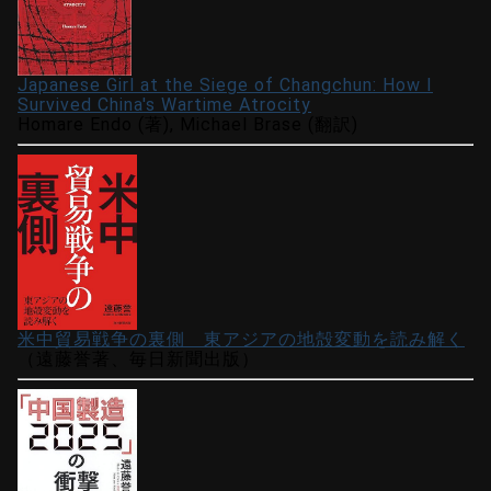
Japanese Girl at the Siege of Changchun: How I
Survived China's Wartime Atrocity
Homare Endo (著), Michael Brase (翻訳)
米中貿易戦争の裏側 東アジアの地殻変動を読み解く
（遠藤誉著、毎日新聞出版）