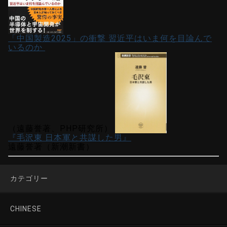
「中国製造2025」の衝撃 習近平はいま何を目論んで
いるのか
（遠藤誉著、PHP研究所）
『毛沢東 日本軍と共謀した男』
遠藤誉著（新潮新書）
カテゴリー
CHINESE