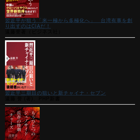
習近平が狙う「米一極から多極化へ」 台湾有事を創
り出すのはCIAだ！
遠藤誉著（ビジネス社）
習近平三期目の狙いと新チャイナ・セブン
遠藤 誉 (著)、PHP新書