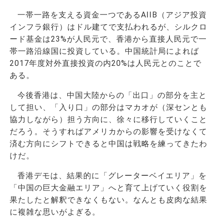
一帯一路を支える資金一つであるAIIB（アジア投資
インフラ銀行）はドル建てで支払われるが、シルクロ
ード基金は23%が人民元で、香港から直接人民元で一
帯一路沿線国に投資している。中国統計局によれば
2017年度対外直接投資の内20%は人民元とのことで
ある。
今後香港は、中国大陸からの「出口」の部分を主と
して担い、「入り口」の部分はマカオが（深センとも
協力しながら）担う方向に、徐々に移行していくこと
だろう。そうすればアメリカからの影響を受けなくて
済む方向にシフトできると中国は戦略を練ってきたわ
けだ。
香港デモは、結果的に「グレーターベイエリア」を
「中国の巨大金融エリア」へと育て上げていく役割を
果たしたと解釈できなくもない。なんとも皮肉な結果
に複雑な思いがよぎる。