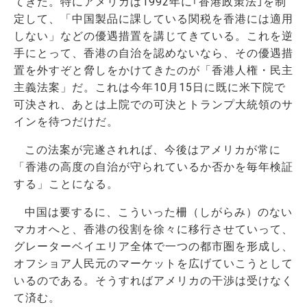
てきた。特にアメリカは1992年に｢香港政策法｣を制
定して、「中国製品に課している関税を香港には適用
しない」などの優遇措置を講じてきている。これを逆
手にとって、香港の自治を認めないなら、その優遇措
置を外すぞと脅しをかけてきたのが「香港人権・民主
主義法案」だ。これは今年10月15日に既に米下院で
可決され、あとは上院での可決とトランプ大統領のサ
インを待つだけだ。
この法案が完遂されれば、今後はアメリカが常に
「香港の高度の自治が守られているか否かを毎年検証
する」ことになる。
中国は要するに、こういった柵（しがらみ）のない
マカオへと、香港の役割を徐々に移行させていって、
グレーターベイエリア全体で一つの都市圏を形成し、
オフショア人民元のマーケットを広げていこうとして
いるのである。そうすればアメリカの干渉は受けなく
て済む。