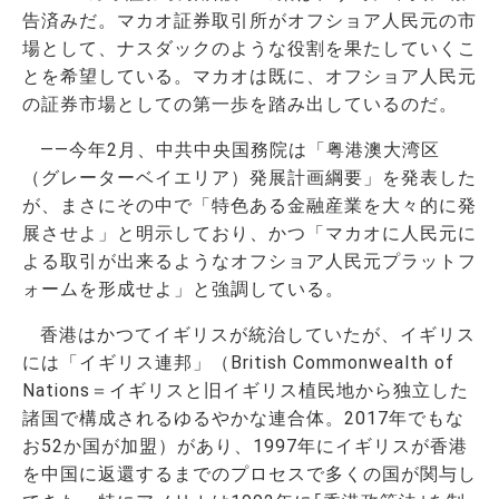
告済みだ。マカオ証券取引所がオフショア人民元の市
場として、ナスダックのような役割を果たしていくこ
とを希望している。マカオは既に、オフショア人民元
の証券市場としての第一歩を踏み出しているのだ。
――今年2月、中共中央国務院は「粤港澳大湾区
（グレーターベイエリア）発展計画綱要」を発表した
が、まさにその中で「特色ある金融産業を大々的に発
展させよ」と明示しており、かつ「マカオに人民元に
よる取引が出来るようなオフショア人民元プラットフ
ォームを形成せよ」と強調している。
香港はかつてイギリスが統治していたが、イギリス
には「イギリス連邦」（British Commonwealth of
Nations＝イギリスと旧イギリス植民地から独立した
諸国で構成されるゆるやかな連合体。2017年でもな
お52か国が加盟）があり、1997年にイギリスが香港
を中国に返還するまでのプロセスで多くの国が関与し