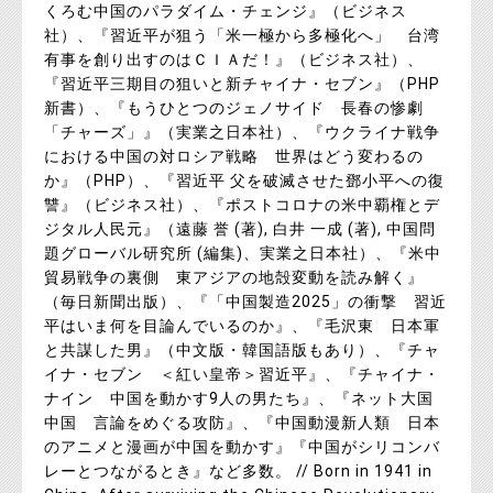
くろむ中国のパラダイム・チェンジ』（ビジネス
社）、『習近平が狙う「米一極から多極化へ」 台湾
有事を創り出すのはＣＩＡだ！』（ビジネス社）、
『習近平三期目の狙いと新チャイナ・セブン』（PHP
新書）、『もうひとつのジェノサイド 長春の惨劇
「チャーズ」』（実業之日本社）、『ウクライナ戦争
における中国の対ロシア戦略 世界はどう変わるの
か』（PHP）、『習近平 父を破滅させた鄧小平への復
讐』（ビジネス社）、『ポストコロナの米中覇権とデ
ジタル人民元』（遠藤 誉 (著), 白井 一成 (著), 中国問
題グローバル研究所 (編集)、実業之日本社）、『米中
貿易戦争の裏側 東アジアの地殻変動を読み解く』
（毎日新聞出版）、『「中国製造2025」の衝撃 習近
平はいま何を目論んでいるのか』、『毛沢東 日本軍
と共謀した男』（中文版・韓国語版もあり）、『チャ
イナ・セブン ＜紅い皇帝＞習近平』、『チャイナ・
ナイン 中国を動かす9人の男たち』、『ネット大国
中国 言論をめぐる攻防』、『中国動漫新人類 日本
のアニメと漫画が中国を動かす』『中国がシリコンバ
レーとつながるとき』など多数。 // Born in 1941 in