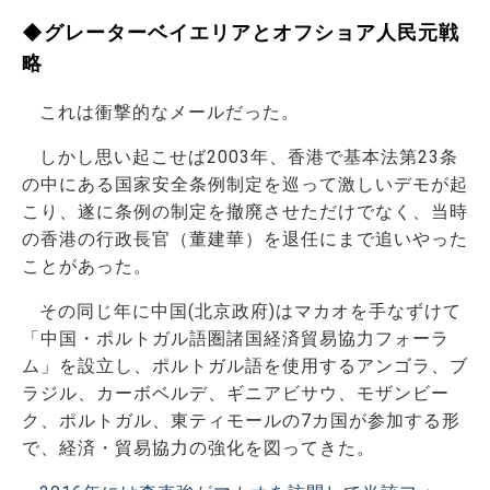
◆グレーターベイエリアとオフショア人民元戦
略
これは衝撃的なメールだった。
しかし思い起こせば2003年、香港で基本法第23条
の中にある国家安全条例制定を巡って激しいデモが起
こり、遂に条例の制定を撤廃させただけでなく、当時
の香港の行政長官（董建華）を退任にまで追いやった
ことがあった。
その同じ年に中国(北京政府)はマカオを手なずけて
「中国・ポルトガル語圏諸国経済貿易協力フォーラ
ム」を設立し、ポルトガル語を使用するアンゴラ、ブ
ラジル、カーボベルデ、ギニアビサウ、モザンビー
ク、ポルトガル、東ティモールの7カ国が参加する形
で、経済・貿易協力の強化を図ってきた。