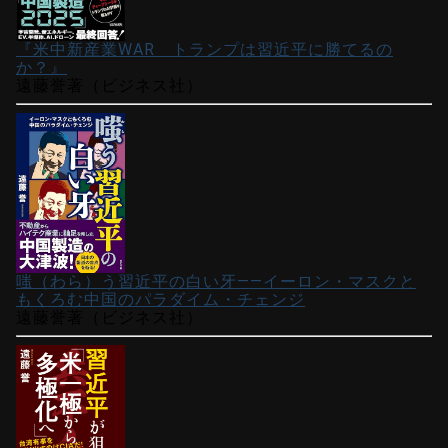
『米中新産業WAR トランプは習近平に勝てるの
か？』
遠藤誉著（ビジネス社）
嗤（わら）う習近平の白い牙――イーロン・マスクと
もくろむ中国のパラダイム・チェンジ
遠藤誉著（ビジネス社）