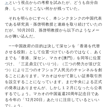
＞
という視点からの考察を試みたが、どうも自分自
身、しっくりとこない何かが残っていた。
それを明らかにすべく、本シンクタンクの中国代表
である研究員・孫啓明教授と連絡を取り続けていたの
だが、10月20日、孫啓明教授から以下のようなメー
ルが舞い込んだ。
――中国政府の目的は決して深センを「香港を代替
させる役割」として位置づけているのではなく、あく
までも「香港、深セン、マカオ(澳門)」を同等に位置
づけ、「三足鼎立(ていりつ)」（三つの勢力が並び立
つ）により三つのオフショア人民元のチャンネルを創
ることにあります。マカオはやがて新しい証券取引所
を設立することになっています。まだ中央による正式
の発表はありませんが、しかし１２月になったら公表
するでしょう。マカオの中国返還20周年記念日であ
る今年の「12月20日」あたりに注目しているといい
でしょう。