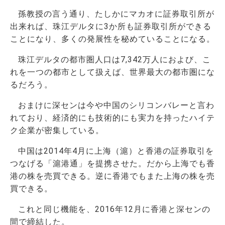
孫教授の言う通り、たしかにマカオに証券取引所が
出来れば、珠江デルタに3か所も証券取引所ができる
ことになり、多くの発展性を秘めていることになる。
珠江デルタの都市圏人口は7,342万人におよび、こ
れを一つの都市として扱えば、世界最大の都市圏にな
るだろう。
おまけに深センは今や中国のシリコンバレーと言わ
れており、経済的にも技術的にも実力を持ったハイテ
ク企業が密集している。
中国は2014年4月に上海（滬）と香港の証券取引を
つなげる「滬港通」を提携させた。だから上海でも香
港の株を売買できる。逆に香港でもまた上海の株を売
買できる。
これと同じ機能を、2016年12月に香港と深センの
間で締結した。