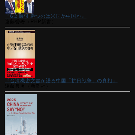
『G２構想 勝つのは米国か中国か』
遠藤誉著（PHP新書）
『台湾機密文書が語る中国「抗日戦争」の真相』
遠藤誉著（新潮社）