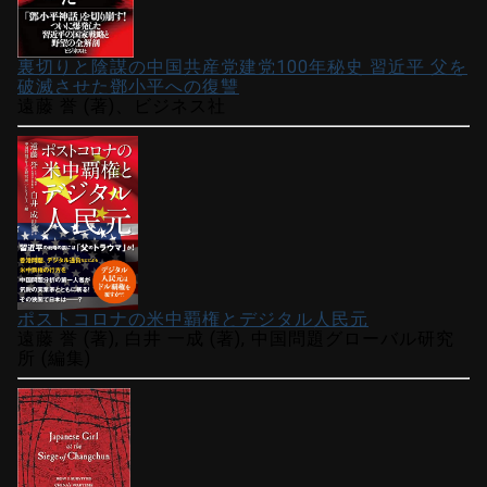
裏切りと陰謀の中国共産党建党100年秘史 習近平 父を
破滅させた鄧小平への復讐
遠藤 誉 (著)、ビジネス社
ポストコロナの米中覇権とデジタル人民元
遠藤 誉 (著), 白井 一成 (著), 中国問題グローバル研究
所 (編集)