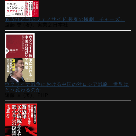
もうひとつのジェノサイド 長春の惨劇「チャーズ」
遠藤 誉 (著)、実業之日本社
ウクライナ戦争における中国の対ロシア戦略 世界は
どう変わるのか
遠藤 誉 (著)、PHP