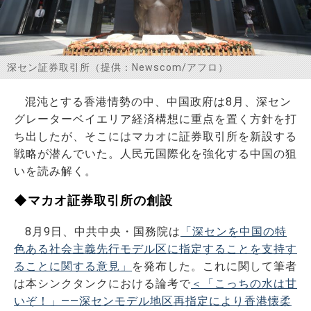
お問い合わせ
深セン証券取引所（提供：Newscom/アフロ）
混沌とする香港情勢の中、中国政府は8月、深セン
グレーターベイエリア経済構想に重点を置く方針を打
ち出したが、そこにはマカオに証券取引所を新設する
戦略が潜んでいた。人民元国際化を強化する中国の狙
いを読み解く。
◆マカオ証券取引所の創設
8月9日、中共中央・国務院は
「深センを中国の特
色ある社会主義先行モデル区に指定することを支持す
ることに関する意見」
を発布した。これに関して筆者
は本シンクタンクにおける論考で
＜「こっちの水は甘
いぞ！」――深センモデル地区再指定により香港懐柔