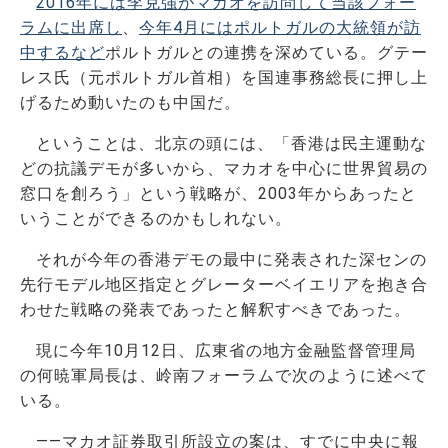
2016年には李克強がマカオを訪問して当該フォー
ラムに出席し
、
今年4月にはポルトガルの大統領が訪
中するなど
ポルトガルとの連携を深めている。グテー
レス氏（元ポルトガル首相）を国連事務総長に押し上
げるため動いたのも中国だ。
ということは、北京の頭には、「香港は民主運動な
どの抗議デモが多いから、マカオを中心に世界貿易の
窓口を創ろう」という戦略が、2003年からあったと
いうことができるのかもしれない。
それが今年の香港デモの最中に発表された深センの
先行モデル地区指定とグレーターベイエリアを抱き合
わせた戦略の発表であったと解釈すべきであった。
現に今年10月12日、広東省の地方金融監督管理局
の何暁軍局長は、岭南フォーラムで次のように述べて
いる。
――マカオ証券取引所設立の案は、すでに中央に報