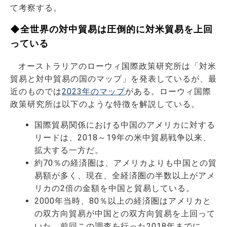
て考察する。
◆全世界の対中貿易は圧倒的に対米貿易を上回
っている
オーストラリアのローウィ国際政策研究所は「対米
貿易と対中貿易の国のマップ」を発表しているが、最
近のものでは
2023年のマップ
がある。ローウィ国際
政策研究所は以下のような特徴を解説している。
国際貿易関係における中国のアメリカに対する
リードは、2018～19年の米中貿易戦争以来、
拡大する一方だ。
約70％の経済圏は、アメリカよりも中国との貿
易額が多く、現在、全経済圏の半数以上がアメ
リカの2倍の金額を中国と貿易している。
2000年当時、80％以上の経済圏はアメリカと
の双方向貿易が中国との双方向貿易を上回って
いた。前回この調査を行った2018年までに、