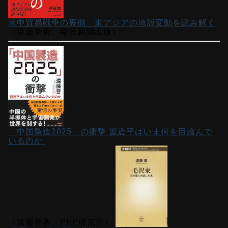
米中貿易戦争の裏側 東アジアの地殻変動を読み解く
（遠藤誉著、毎日新聞出版）
「中国製造2025」の衝撃 習近平はいま何を目論んで
いるのか
（遠藤誉著、PHP研究所）