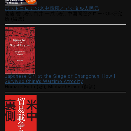
ポストコロナの米中覇権とデジタル人民元
遠藤 誉 (著), 白井 一成 (著), 中国問題グローバル研究
所 (編集)
Japanese Girl at the Siege of Changchun: How I
Survived China's Wartime Atrocity
Homare Endo (著), Michael Brase (翻訳)