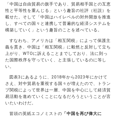
「中国は自由貿易の旗手であり、貿易相手国との互恵
性と平等性を重んじる」という趣旨の社評（社説）を
載せた。そして「中国はハイレベルの対外開放を推進
し、すべての国々と連携して普遍的な経済システムを
構築していく」という趣旨のことを述べている。
すなわち、アメリカは「相互関税」によって保護主
義を貫き、中国は「相互関税」に毅然と反対して立ち
上がり、WTOに訴えることまでしており、法に則っ
た国際秩序を守っていく、と主張しているのに等し
い。
図表3にあるように、2018年から2023年にかけて
さえ、対中貿易を重視する国々が増えたので、トラン
プ関税によって世界は一層、中国を中心にして経済貿
易活動を進めていくことになるだろうということが言
いたいわけだ。
冒頭の英紙エコノミストの
「中国を再び偉大に