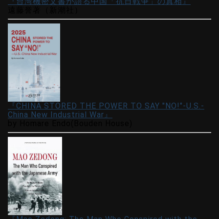
『台湾機密文書が語る中国「抗日戦争」の真相』
遠藤誉著（新潮社）
『CHINA STORED THE POWER TO SAY "NO!"-U.S.-
China New Industrial War』
by Homare Endo(Bouden House)