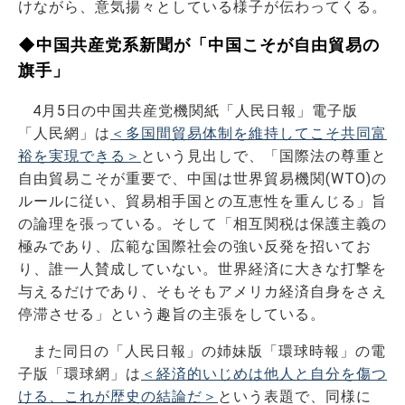
けながら、意気揚々としている様子が伝わってくる。
◆中国共産党系新聞が「中国こそが自由貿易の
旗手」
4月5日の中国共産党機関紙「人民日報」電子版
「人民網」は
＜多国間貿易体制を維持してこそ共同富
裕を実現できる＞
という見出しで、「国際法の尊重と
自由貿易こそが重要で、中国は世界貿易機関(WTO)の
ルールに従い、貿易相手国との互恵性を重んじる」旨
の論理を張っている。そして「相互関税は保護主義の
極みであり、広範な国際社会の強い反発を招いてお
り、誰一人賛成していない。世界経済に大きな打撃を
与えるだけであり、そもそもアメリカ経済自身をさえ
停滞させる」という趣旨の主張をしている。
また同日の「人民日報」の姉妹版「環球時報」の電
子版「環球網」は
＜経済的いじめは他人と自分を傷つ
ける、これが歴史の結論だ＞
という表題で、同様に