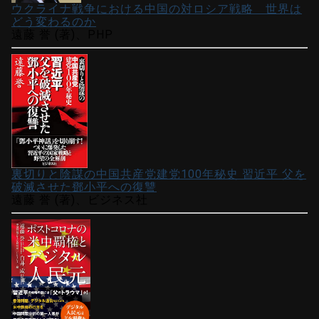
ウクライナ戦争における中国の対ロシア戦略 世界は
どう変わるのか
遠藤 誉 (著)、PHP
裏切りと陰謀の中国共産党建党100年秘史 習近平 父を
破滅させた鄧小平への復讐
遠藤 誉 (著)、ビジネス社