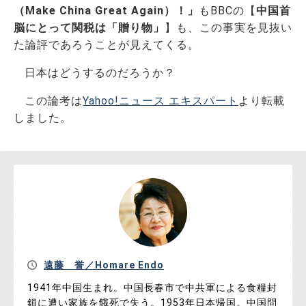
（Make China Great Again）！」
もBBCの【
中国首
脳にとって関税は「贈り物」
】も、この事実を見抜い
た論評であろうことが見えてくる。
日本はどうするのだろうか？
この論考は
Yahoo!ニュース エキスパート
より転載
しました。
遠藤 誉／Homare Endo
1941年中国生まれ。中国長春市で中共軍による食糧封
鎖に遭い家族を餓死で失う。1953年日本帰国。中国問