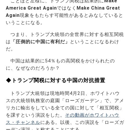
ことほど左様に、トランプ関税は結果的に
Make
America Great Again
ではなく
Make China Great
Again
現象をもたらす可能性があるとみなしていると
いうことになる。
つまり、トランプ大統領の全世界に対する相互関税
は
「圧倒的に中国に有利だ」
ということになるわけ
だ。
中国は結果的に54％もの高関税をかけられたの
に、なぜなのだろうか？
◆トランプ関税に対する中国の対抗措置
トランプ大統領は現地時間4月2日、ホワイトハウ
スの大統領執務室の庭園「ローズガーデン」で、アメ
リカに輸出をしている全ての国に対して「相互関税」
を課すという演説をした。
その動画がホワイトハウ
ス・チャンネル
にある。以後、この演説を「ローズガ
ーデン演説」と称することにする。