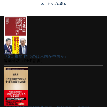
トップに戻る
『G２構想 勝つのは米国か中国か』
遠藤誉著（PHP新書）