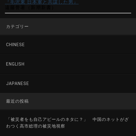
『毛沢東 日本軍と共謀した男』
遠藤誉著（新潮新書）
カテゴリー
CHINESE
ENGLISH
JAPANESE
最近の投稿
「被災者をも自己アピールのネタに？」 中国のネットがざ
わつく高市総理の被災地視察