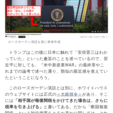
ローズガーデン演説を基に筆者作成
トランプはこの後に日本に触れて「安倍晋三はわか
っていた」といった趣旨のことを述べているので、習
近平に対しても、『米中新産業WAR』の最終章やこ
れまでの論考で述べた通り、類似の親近感を覚えてい
たということになろう。
このローズガーデン演説とは別に、ホワイトハウス
のウェブサイトには正式の
＜大統領令＞
があり、そこ
には
「相手国が報復関税をかけてきた場合は、さらに
税率を引き上げる」
と書いてある。だから「断固報復