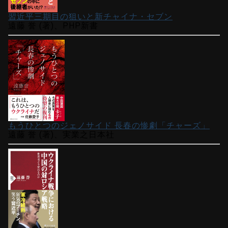
習近平三期目の狙いと新チャイナ・セブン
遠藤 誉 (著)、PHP新書
もうひとつのジェノサイド 長春の惨劇「チャーズ」
遠藤 誉 (著)、実業之日本社