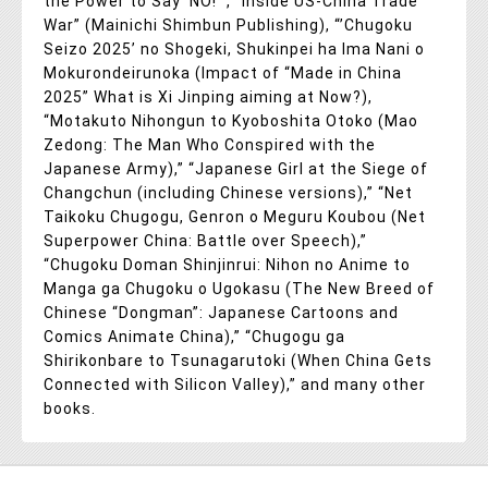
the Power to Say 'NO!'”, “Inside US-China Trade
War” (Mainichi Shimbun Publishing), “’Chugoku
Seizo 2025’ no Shogeki, Shukinpei ha Ima Nani o
Mokurondeirunoka (Impact of “Made in China
2025” What is Xi Jinping aiming at Now?),
“Motakuto Nihongun to Kyoboshita Otoko (Mao
Zedong: The Man Who Conspired with the
Japanese Army),” “Japanese Girl at the Siege of
Changchun (including Chinese versions),” “Net
Taikoku Chugogu, Genron o Meguru Koubou (Net
Superpower China: Battle over Speech),”
“Chugoku Doman Shinjinrui: Nihon no Anime to
Manga ga Chugoku o Ugokasu (The New Breed of
Chinese “Dongman”: Japanese Cartoons and
Comics Animate China),” “Chugogu ga
Shirikonbare to Tsunagarutoki (When China Gets
Connected with Silicon Valley),” and many other
books.