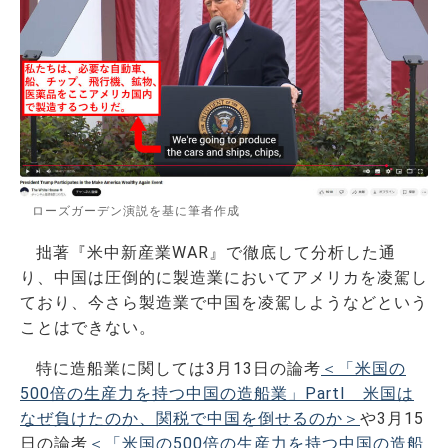
ローズガーデン演説を基に筆者作成
拙著『米中新産業WAR』で徹底して分析した通
り、中国は圧倒的に製造業においてアメリカを凌駕し
ており、今さら製造業で中国を凌駕しようなどという
ことはできない。
特に造船業に関しては3月13日の論考
＜「米国の
500倍の生産力を持つ中国の造船業」PartⅠ 米国は
なぜ負けたのか、関税で中国を倒せるのか＞
や3月15
日の論考
＜「米国の500倍の生産力を持つ中国の造船