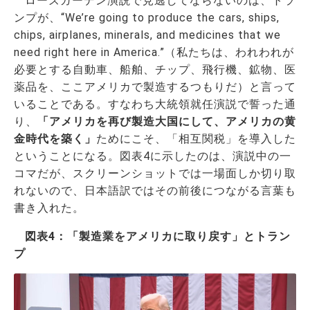
ローズガーデン演説で見逃してならないのは、トラ
ンプが、“We’re going to produce the cars, ships,
chips, airplanes, minerals, and medicines that we
need right here in America.”（私たちは、われわれが
必要とする自動車、船舶、チップ、飛行機、鉱物、医
薬品を、ここアメリカで製造するつもりだ）と言って
いることである。すなわち大統領就任演説で誓った通
り、
「アメリカを再び製造大国にして、アメリカの黄
金時代を築く」
ためにこそ、「相互関税」を導入した
ということになる。図表4に示したのは、演説中の一
コマだが、スクリーンショットでは一場面しか切り取
れないので、日本語訳ではその前後につながる言葉も
書き入れた。
図表4：「製造業をアメリカに取り戻す」とトラン
プ