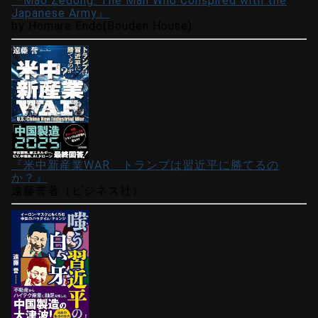
『Mao Zedong: The Man Who Conspired with the
Japanese Army』
by Homare Endo(Bouden House)
『米中新産業WAR トランプは習近平に勝てるの
か？』
遠藤誉著（ビジネス社）