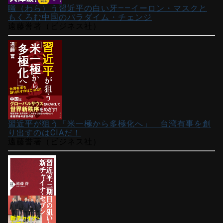
嗤（わら）う習近平の白い牙――イーロン・マスクと
もくろむ中国のパラダイム・チェンジ
遠藤誉著（ビジネス社）
習近平が狙う「米一極から多極化へ」 台湾有事を創
り出すのはCIAだ！
遠藤誉著（ビジネス社）