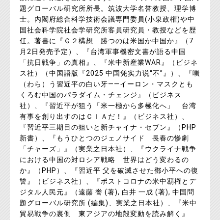
題グローバル研究所所長。筑波大学名誉教授、理学博
士。内閣府総合科学技術会議専門委員(小泉政権)や中
国社会科学院社会学研究所客員研究員・教授などを歴
任。著書に『Ｇ２構想 勝つのは米国か中国か』（7
月2日発売予定）、『台湾軍事機密文書が語る中国
「抗日戦争」の真相』、『米中新産業WAR』（ビジネ
ス社）（中国語版『2025 中国凭实力说“不”』）、『嗤
（わら）う習近平の白い牙――イーロン・マスクとも
くろむ中国のパラダイム・チェンジ』（ビジネス
社）、『習近平が狙う「米一極から多極化へ」 台湾
有事を創り出すのはＣＩＡだ！』（ビジネス社）、
『習近平三期目の狙いと新チャイナ・セブン』（PHP
新書）、『もうひとつのジェノサイド 長春の惨劇
「チャーズ」』（実業之日本社）、『ウクライナ戦争
における中国の対ロシア戦略 世界はどう変わるの
か』（PHP）、『習近平 父を破滅させた鄧小平への復
讐』（ビジネス社）、『ポストコロナの米中覇権とデ
ジタル人民元』（遠藤 誉 (著), 白井 一成 (著), 中国問
題グローバル研究所 (編集)、実業之日本社）、『米中
貿易戦争の裏側 東アジアの地殻変動を読み解く』