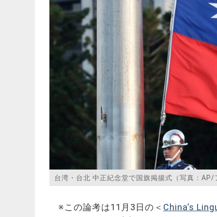
台湾・台北 中正紀念堂で国旗掲揚式（写真：AP/
※この論考は11月3日の＜
China’s Lin