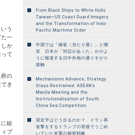
From Black Ships to White Hulls:
Taiwan–US Coast Guard Imagery
and the Transformation of Indo-
という
Pacific Maritime Order
げた一
中国では「碰瓷（当たり屋）」と嘲
。しか
笑 日本が「対話があった」かのよ
担って
うに報道する日中外相の通りすがり
接触
政府の
Mechanisms Advance, Strategy
使でき
Stays Restrained: ASEAN’s
Manila Meeting and the
Institutionalisation of South
China Sea Competition
習近平はどう出るのか？ イラン再
程に組
攻撃をするトランプの背後でうごめ
ティブ
いていた米軍の秘密戦略