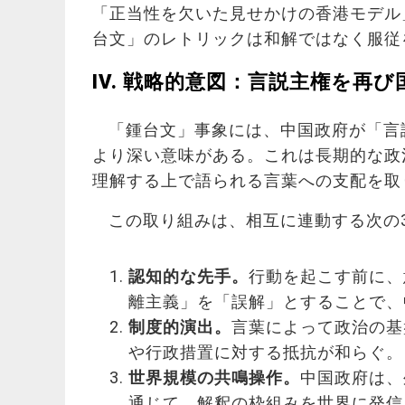
「正当性を欠いた見せかけの香港モデル
台文」のレトリックは和解ではなく服従
IV. 戦略的意図：言説主権を再
「鍾台文」事象には、中国政府が「言
より深い意味がある。これは長期的な政
理解する上で語られる言葉への支配を取
この取り組みは、相互に連動する次の
認知的な先手。
行動を起こす前に、
離主義」を「誤解」とすることで、
制度的演出。
言葉によって政治の基
や行政措置に対する抵抗が和らぐ。
世界規模の共鳴操作。
中国政府は、
通じて、解釈の枠組みを世界に発信