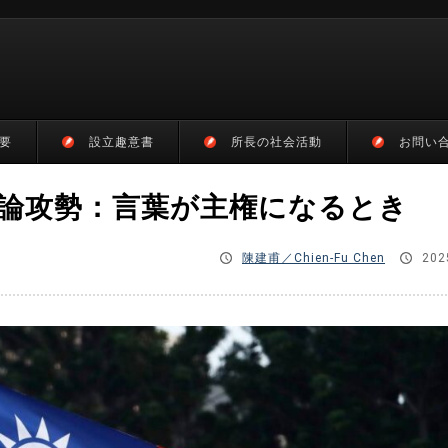
要
設立趣意書
所長の社会活動
お問い
論攻勢：言葉が主権になるとき
陳建甫／Chien-Fu Chen
202