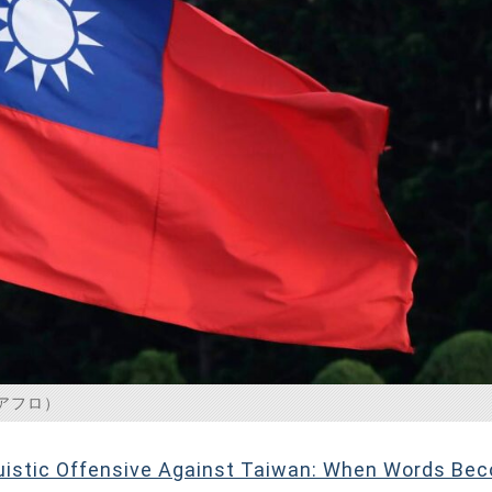
アフロ）
guistic Offensive Against Taiwan: When Words Be