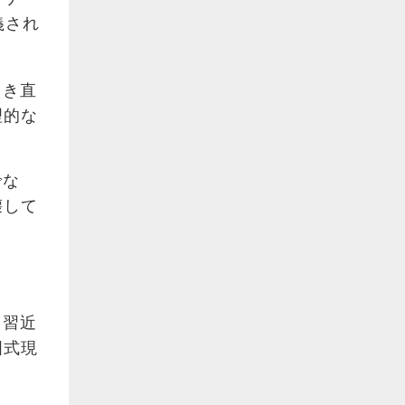
義され
引き直
理的な
でな
壊して
。習近
国式現