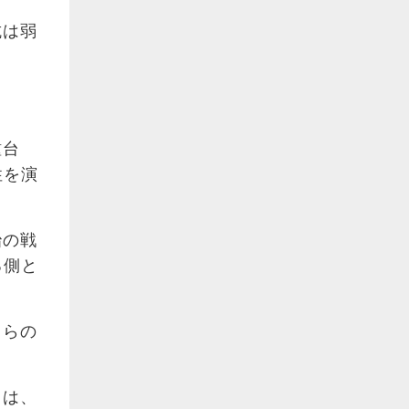
抗は弱
鍾台
性を演
治の戦
る側と
ちらの
」は、