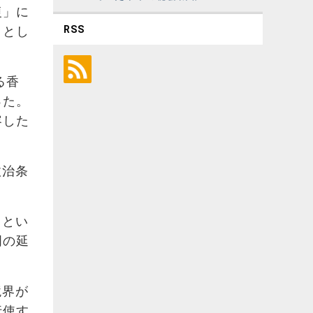
復」に
RSS
」とし
る香
った。
容した
政治条
」とい
明の延
境界が
行使す