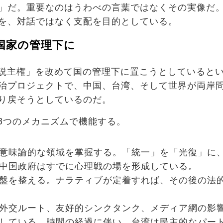
」だ。重要なのはうわべの言葉ではなくその実像だ
を、対話ではなく支配を目的としている。
び国家の管理下に
説主権」を改めて国の管理下に置こうとしていると
治プロジェクトで、中国、台湾、そして世界が両岸
り戻そうとしているのだ。
3つのメカニズムで機能する。
意味論的な領域を掌握する。「統一」を「光復」に
中国政府はすでに心理戦の場を形成している。
盤を整える。ナラティブが定着すれば、その後の法
外交ルート、友好的シンクタンク、メディア網の影
している。時間の経過に伴い、台湾は民主的なパー