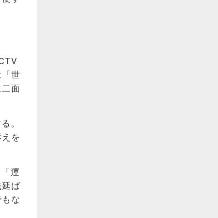
TV
は「世
に二面
する。
訴えを
」「運
先延ば
でもな