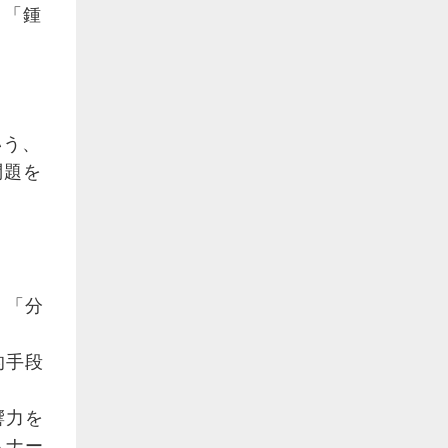
。「鍾
いう、
問題を
、「分
的手段
響力を
トナー