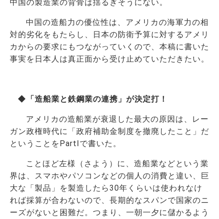
中国の製造業の背骨は揺るぎそうにない。
中国の造船力の優位性は、アメリカの海軍力の相
対的劣化をもたらし、日本の防衛予算に対するアメリ
カからの要求にもつながっていくので、本稿に書いた
事実を日本人は真正面から受け止めていただきたい。
◆「造船業と鉄鋼業の連携」が決定打！
アメリカの造船業が衰退した最大の原因は、レー
ガン政権時代に「政府補助金制度を撤廃したこと」だ
ということをPartⅠで書いた。
ことほど左様（さよう）に、造船業などという業
界は、スマホやパソコンなどの個人の消費と違い、巨
大な「製品」を製造したら30年くらいは使われなけ
れば採算が合わないので、長期的なスパンで国家のニ
ーズがないと困難だ。つまり、一朝一夕に儲かるよう