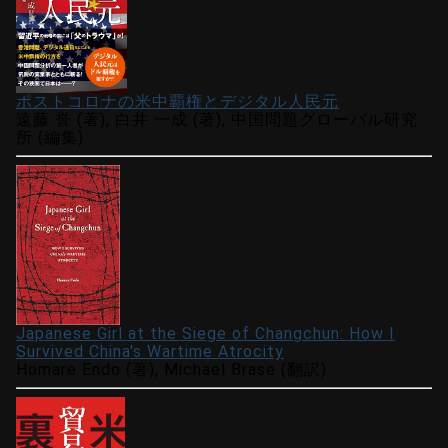
ポストコロナの米中覇権とデジタル人民元
遠藤 誉 (著), 白井 一成 (著), 中国問題グローバル研究
所 (編集)
Japanese Girl at the Siege of Changchun: How I
Survived China's Wartime Atrocity
Homare Endo (著), Michael Brase (翻訳)