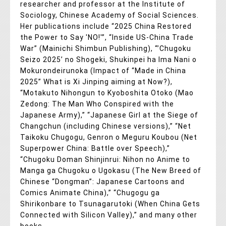
researcher and professor at the Institute of
Sociology, Chinese Academy of Social Sciences.
Her publications include “2025 China Restored
the Power to Say 'NO!'”, “Inside US-China Trade
War” (Mainichi Shimbun Publishing), “’Chugoku
Seizo 2025’ no Shogeki, Shukinpei ha Ima Nani o
Mokurondeirunoka (Impact of “Made in China
2025” What is Xi Jinping aiming at Now?),
“Motakuto Nihongun to Kyoboshita Otoko (Mao
Zedong: The Man Who Conspired with the
Japanese Army),” “Japanese Girl at the Siege of
Changchun (including Chinese versions),” “Net
Taikoku Chugogu, Genron o Meguru Koubou (Net
Superpower China: Battle over Speech),”
“Chugoku Doman Shinjinrui: Nihon no Anime to
Manga ga Chugoku o Ugokasu (The New Breed of
Chinese “Dongman”: Japanese Cartoons and
Comics Animate China),” “Chugogu ga
Shirikonbare to Tsunagarutoki (When China Gets
Connected with Silicon Valley),” and many other