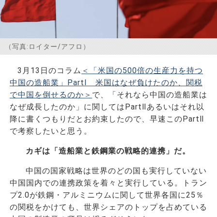
お問い合わせ
（写真:ロイター/アフロ）
3月13日のコラム
＜「米国の500倍の生産力を持つ
中国の造船業」PartⅠ 米国はなぜ負けたのか、関税
で中国を倒せるのか＞
で、「それなら中国の造船業は
なぜ成長したのか」に関してはPartⅡあるいはそれ以
降に書くつもりだとお約束したので、早速このPartⅡ
で考察したいと思う。
カギは「造船業と鉄鋼業の戦略的連携」だ。
中国の国家戦略は世界のどの国も実行していない
中国国内での連携政策を着々と実行している。トラン
プ2.0が鉄鋼・アルミニウムに関して世界各国に25％
の関税をかけても、世界シェアのトップを占めている