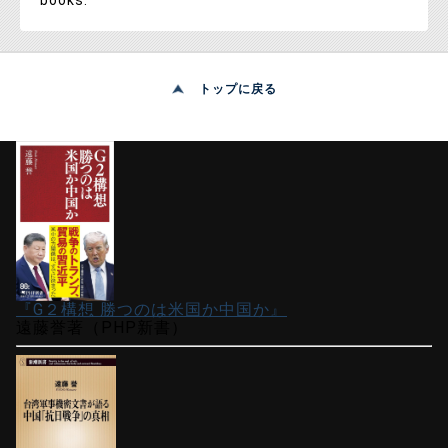
books.
トップに戻る
『G２構想 勝つのは米国か中国か』
遠藤誉著（PHP新書）