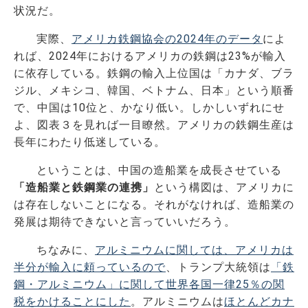
状況だ。
実際、
アメリカ鉄鋼協会の2024年のデータ
によ
れば、2024年におけるアメリカの鉄鋼は23%が輸入
に依存している。鉄鋼の輸入上位国は「カナダ、ブラ
ジル、メキシコ、韓国、ベトナム、日本」という順番
で、中国は10位と、かなり低い。しかしいずれにせ
よ、図表３を見れば一目瞭然。アメリカの鉄鋼生産は
長年にわたり低迷している。
ということは、中国の造船業を成長させている
「造船業と鉄鋼業の連携」
という構図は、アメリカに
は存在しないことになる。それがなければ、造船業の
発展は期待できないと言っていいだろう。
ちなみに、
アルミニウムに関しては、アメリカは
半分が輸入に頼っているので
、トランプ大統領は
「鉄
鋼・アルミニウム」に関して世界各国一律25％の関
税をかけることにした
。アルミニウムは
ほとんどカナ