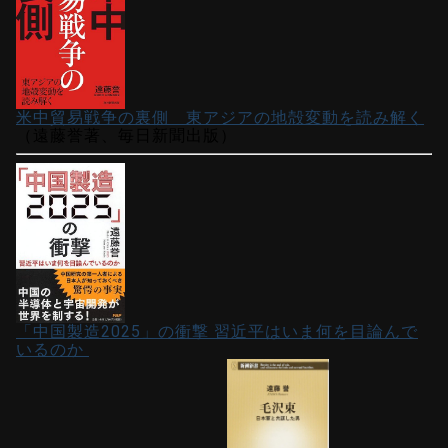
米中貿易戦争の裏側 東アジアの地殻変動を読み解く
（遠藤誉著、毎日新聞出版）
「中国製造2025」の衝撃 習近平はいま何を目論んで
いるのか