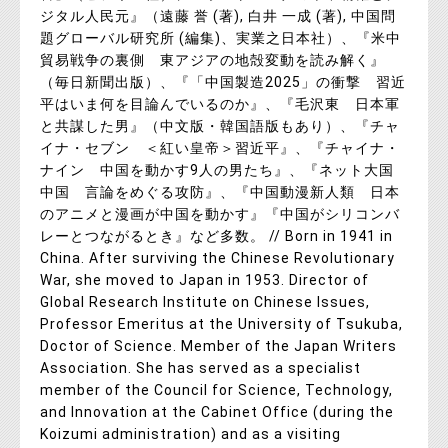
ジタル人民元』（遠藤 誉 (著), 白井 一成 (著), 中国問
題グローバル研究所 (編集)、実業之日本社）、『米中
貿易戦争の裏側 東アジアの地殻変動を読み解く』
（毎日新聞出版）、『「中国製造2025」の衝撃 習近
平はいま何を目論んでいるのか』、『毛沢東 日本軍
と共謀した男』（中文版・韓国語版もあり）、『チャ
イナ・セブン ＜紅い皇帝＞習近平』、『チャイナ・
ナイン 中国を動かす9人の男たち』、『ネット大国
中国 言論をめぐる攻防』、『中国動漫新人類 日本
のアニメと漫画が中国を動かす』『中国がシリコンバ
レーとつながるとき』など多数。 // Born in 1941 in
China. After surviving the Chinese Revolutionary
War, she moved to Japan in 1953. Director of
Global Research Institute on Chinese Issues,
Professor Emeritus at the University of Tsukuba,
Doctor of Science. Member of the Japan Writers
Association. She has served as a specialist
member of the Council for Science, Technology,
and Innovation at the Cabinet Office (during the
Koizumi administration) and as a visiting