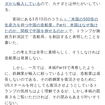
ダから輸入している
ので、カナダとは仲たがいしてい
る。
冒頭にある3月13日のコラム
＜「米国の500倍の
生産力を持つ中国の造船業」PartⅠ 米国はなぜ負け
たのか、関税で中国を倒せるのか＞
で、トランプが施
政方針演説で「造船局」を創設すると表明したことを
書いた。
この考え方は非常に素晴らしく、そうしなければ
造船業は発展しない。
しかし、一方では、本稿PartⅡで考察したよう
に、鉄鋼業が輸入に頼っているようでは、造船業は成
長しないのである。その鉄鋼業を復活させるために
USスチールを何としても復活させようとしているト
ランプの気持ちはよく理解できるが、しかし本稿の図
表３をご覧いただければ、その望みもあまり叶いそう
にない。