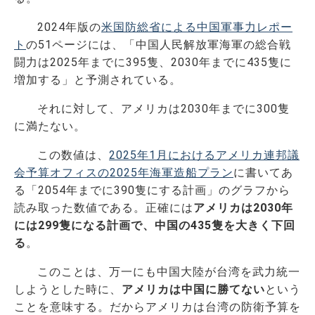
2024年版の
米国防総省による中国軍事力レポー
ト
の51ページには、「中国人民解放軍海軍の総合戦
闘力は2025年までに395隻、2030年までに435隻に
増加する」と予測されている。
それに対して、アメリカは2030年までに300隻
に満たない。
この数値は、
2025年1月におけるアメリカ連邦議
会予算オフィスの2025年海軍造船プラン
に書いてあ
る「2054年までに390隻にする計画」のグラフから
読み取った数値である。正確には
アメリカは2030年
には299隻になる計画で、中国の435隻を大きく下回
る
。
このことは、万一にも中国大陸が台湾を武力統一
しようとした時に、
アメリカは中国に勝てない
という
ことを意味する。だからアメリカは台湾の防衛予算を