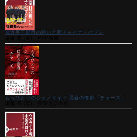
習近平三期目の狙いと新チャイナ・セブン
遠藤 誉 (著)、PHP新書
もうひとつのジェノサイド 長春の惨劇「チャーズ」
遠藤 誉 (著)、実業之日本社