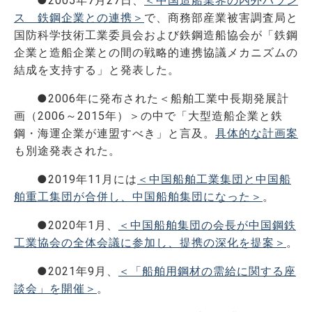
●2005年7月27日、
＜中国造船業界の内外バラン
ス 鉄鋼企業との連携＞
で、商務部産業被害調査局と
国防科学技術工業委員会および鉄鋼造船協会が「鉄鋼
企業と造船企業との間の戦略的連携協議メカニズムの
結成を支持する」と発表した。
●2006年に発布された＜船舶工業中長期発展計
画（2006～2015年）＞の中で「大型造船企業と鉄
鋼・海運企業が連盟すべき」と言及。
具体的な計画案
も別途発表された。
●2019年11月には
＜中国船舶工業集団と中国船
舶重工集団が合併し、中国船舶集団になった＞
。
●2020年1月、
＜中国船舶集団の会長が中国鋼鉄
工業協会の全体会議に参加し、提携の深化を提案＞
。
●2021年9月、
＜「船舶用鋼材の需給に関する座
談会」を開催＞
。