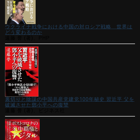
ウクライナ戦争における中国の対ロシア戦略 世界は
どう変わるのか
遠藤 誉 (著)、PHP
裏切りと陰謀の中国共産党建党100年秘史 習近平 父を
破滅させた鄧小平への復讐
遠藤 誉 (著)、ビジネス社