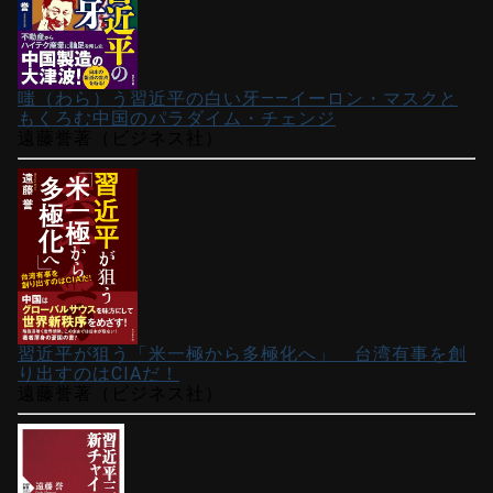
嗤（わら）う習近平の白い牙――イーロン・マスクと
もくろむ中国のパラダイム・チェンジ
遠藤誉著（ビジネス社）
習近平が狙う「米一極から多極化へ」 台湾有事を創
り出すのはCIAだ！
遠藤誉著（ビジネス社）