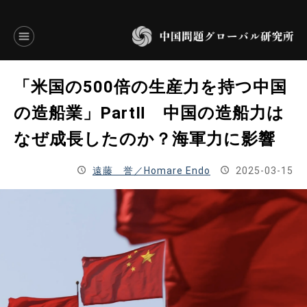
言語別アーカイブ
「米国の500倍の生産力を持つ中国
ENGLISH
の造船業」PartⅡ 中国の造船力は
なぜ成長したのか？海軍力に影響
JAPANESE
遠藤 誉／Homare Endo
2025-03-15
基本操作
トップページ
研究員
研究所概要
設立趣意書