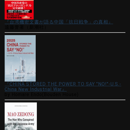
『台湾機密文書が語る中国「抗日戦争」の真相』
遠藤誉著（新潮社）
『CHINA STORED THE POWER TO SAY "NO!"-U.S.-
China New Industrial War』
by Homare Endo(Bouden House)