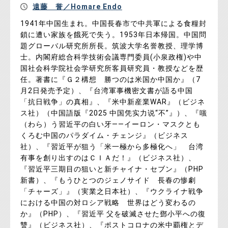
遠藤 誉／Homare Endo
1941年中国生まれ。中国長春市で中共軍による食糧封
鎖に遭い家族を餓死で失う。1953年日本帰国。中国問
題グローバル研究所所長。筑波大学名誉教授、理学博
士。内閣府総合科学技術会議専門委員(小泉政権)や中
国社会科学院社会学研究所客員研究員・教授などを歴
任。著書に『Ｇ２構想 勝つのは米国か中国か』（7
月2日発売予定）、『台湾軍事機密文書が語る中国
「抗日戦争」の真相』、『米中新産業WAR』（ビジネ
ス社）（中国語版『2025 中国凭实力说“不”』）、『嗤
（わら）う習近平の白い牙――イーロン・マスクとも
くろむ中国のパラダイム・チェンジ』（ビジネス
社）、『習近平が狙う「米一極から多極化へ」 台湾
有事を創り出すのはＣＩＡだ！』（ビジネス社）、
『習近平三期目の狙いと新チャイナ・セブン』（PHP
新書）、『もうひとつのジェノサイド 長春の惨劇
「チャーズ」』（実業之日本社）、『ウクライナ戦争
における中国の対ロシア戦略 世界はどう変わるの
か』（PHP）、『習近平 父を破滅させた鄧小平への復
讐』（ビジネス社）、『ポストコロナの米中覇権とデ