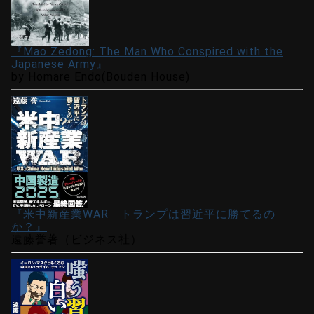
『Mao Zedong: The Man Who Conspired with the
Japanese Army』
by Homare Endo(Bouden House)
『米中新産業WAR トランプは習近平に勝てるの
か？』
遠藤誉著（ビジネス社）