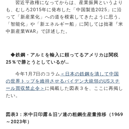
習近平政権になってからは、産業振興というより
も、むしろ2015年に発布した「中国製造2025」に沿
って「新産業化」への道を模索してきたように思う。
「智能化」や「新エネルギー船」に関しては拙著『米
中新産業WAR』で詳述した。
◆鉄鋼・アルミを輸入に頼ってるアメリカは関税
25％で勝とうとしているが…
今年1月7日のコラム
＜日本の鉄鋼を潰して中国
の世界トップを維持させるバイデン大統領のUSスチ
ール買収禁止令＞
に掲載した図表３を、ここに再掲し
たい。
図表3：米中日印露＆旧ソ連の粗鋼生産量推移（1969
～2023年）