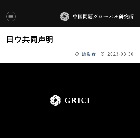
言語別アーカイブ
日ウ共同声明
ENGLISH
編集者
2023-03-30
JAPANESE
基本操作
トップページ
研究員
研究所概要
設立趣意書