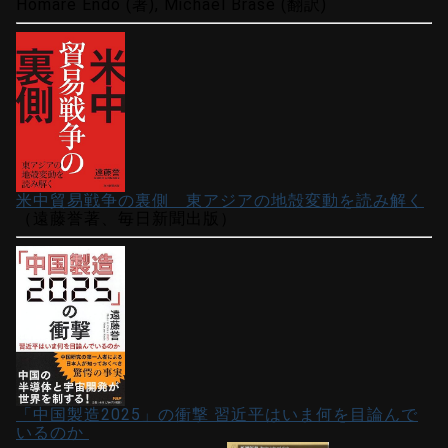
Homare Endo (著), Michael Brase (翻訳)
米中貿易戦争の裏側 東アジアの地殻変動を読み解く
（遠藤誉著、毎日新聞出版）
「中国製造2025」の衝撃 習近平はいま何を目論んで
いるのか