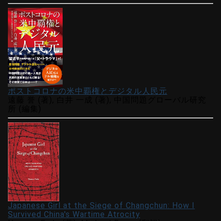
ポストコロナの米中覇権とデジタル人民元
遠藤 誉 (著), 白井 一成 (著), 中国問題グローバル研究
所 (編集)
Japanese Girl at the Siege of Changchun: How I
Survived China's Wartime Atrocity