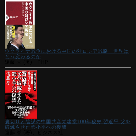
ウクライナ戦争における中国の対ロシア戦略 世界は
どう変わるのか
遠藤 誉 (著)、PHP
裏切りと陰謀の中国共産党建党100年秘史 習近平 父を
破滅させた鄧小平への復讐
遠藤 誉 (著)、ビジネス社