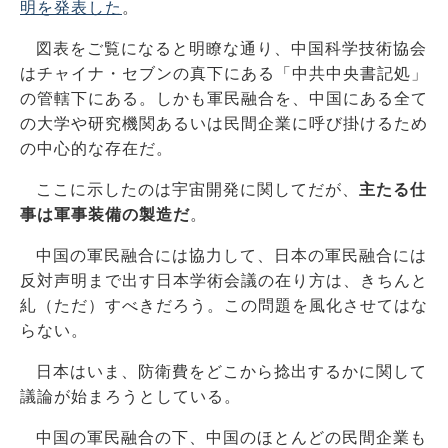
明を発表した
。
図表をご覧になると明瞭な通り、中国科学技術協会
はチャイナ・セブンの真下にある「中共中央書記処」
の管轄下にある。しかも軍民融合を、中国にある全て
の大学や研究機関あるいは民間企業に呼び掛けるため
の中心的な存在だ。
ここに示したのは宇宙開発に関してだが、
主たる仕
事は軍事装備の製造だ
。
中国の軍民融合には協力して、日本の軍民融合には
反対声明まで出す日本学術会議の在り方は、きちんと
糺（ただ）すべきだろう。この問題を風化させてはな
らない。
日本はいま、防衛費をどこから捻出するかに関して
議論が始まろうとしている。
中国の軍民融合の下、中国のほとんどの民間企業も