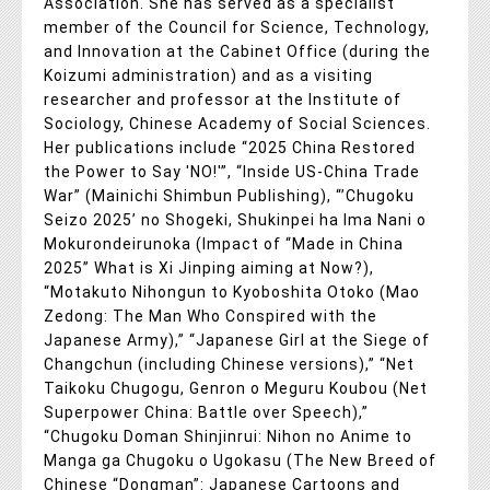
Association. She has served as a specialist
member of the Council for Science, Technology,
and Innovation at the Cabinet Office (during the
Koizumi administration) and as a visiting
researcher and professor at the Institute of
Sociology, Chinese Academy of Social Sciences.
Her publications include “2025 China Restored
the Power to Say 'NO!'”, “Inside US-China Trade
War” (Mainichi Shimbun Publishing), “’Chugoku
Seizo 2025’ no Shogeki, Shukinpei ha Ima Nani o
Mokurondeirunoka (Impact of “Made in China
2025” What is Xi Jinping aiming at Now?),
“Motakuto Nihongun to Kyoboshita Otoko (Mao
Zedong: The Man Who Conspired with the
Japanese Army),” “Japanese Girl at the Siege of
Changchun (including Chinese versions),” “Net
Taikoku Chugogu, Genron o Meguru Koubou (Net
Superpower China: Battle over Speech),”
“Chugoku Doman Shinjinrui: Nihon no Anime to
Manga ga Chugoku o Ugokasu (The New Breed of
Chinese “Dongman”: Japanese Cartoons and