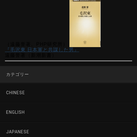
（遠藤誉著、PHP研究所）
『毛沢東 日本軍と共謀した男』
遠藤誉著（新潮新書）
カテゴリー
CHINESE
ENGLISH
JAPANESE