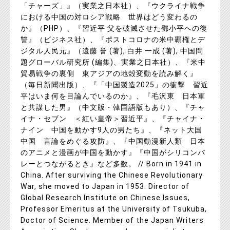
「チャーズ」』（実業之日本社）、『ウクライナ戦争
における中国の対ロシア戦略 世界はどう変わるの
か』（PHP）、『習近平 父を破滅させた鄧小平への復
讐』（ビジネス社）、『ポストコロナの米中覇権とデ
ジタル人民元』（遠藤 誉 (著), 白井 一成 (著), 中国問
題グローバル研究所 (編集)、実業之日本社）、『米中
貿易戦争の裏側 東アジアの地殻変動を読み解く』
（毎日新聞出版）、『「中国製造2025」の衝撃 習近
平はいま何を目論んでいるのか』、『毛沢東 日本軍
と共謀した男』（中文版・韓国語版もあり）、『チャ
イナ・セブン ＜紅い皇帝＞習近平』、『チャイナ・
ナイン 中国を動かす9人の男たち』、『ネット大国
中国 言論をめぐる攻防』、『中国動漫新人類 日本
のアニメと漫画が中国を動かす』『中国がシリコンバ
レーとつながるとき』など多数。 // Born in 1941 in
China. After surviving the Chinese Revolutionary
War, she moved to Japan in 1953. Director of
Global Research Institute on Chinese Issues,
Professor Emeritus at the University of Tsukuba,
Doctor of Science. Member of the Japan Writers