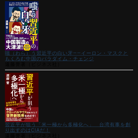
嗤（わら）う習近平の白い牙――イーロン・マスクと
もくろむ中国のパラダイム・チェンジ
遠藤誉著（ビジネス社）
習近平が狙う「米一極から多極化へ」 台湾有事を創
り出すのはCIAだ！
遠藤誉著（ビジネス社）