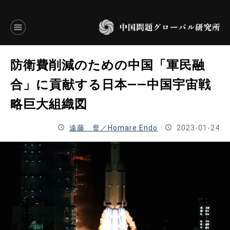
言語別アーカイブ
防衛費削減のための中国「軍民融
ENGLISH
合」に貢献する日本――中国宇宙戦
略巨大組織図
JAPANESE
遠藤 誉／Homare Endo
2023-01-24
基本操作
トップページ
研究員
研究所概要
設立趣意書