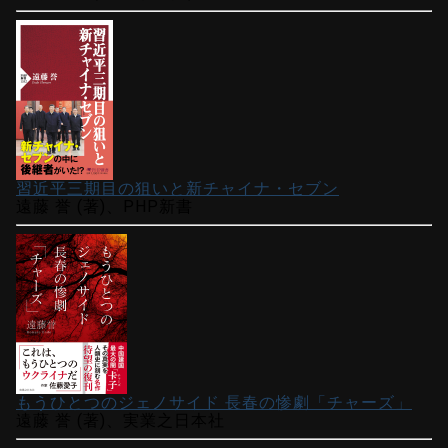
習近平三期目の狙いと新チャイナ・セブン
遠藤 誉 (著)、PHP新書
もうひとつのジェノサイド 長春の惨劇「チャーズ」
遠藤 誉 (著)、実業之日本社