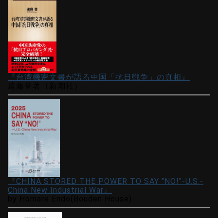
『台湾機密文書が語る中国「抗日戦争」の真相』
遠藤誉著（新潮社）
『CHINA STORED THE POWER TO SAY "NO!"-U.S.-
China New Industrial War』
by Homare Endo(Bouden House)