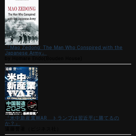
『Mao Zedong: The Man Who Conspired with the
Japanese Army』
by Homare Endo(Bouden House)
『米中新産業WAR トランプは習近平に勝てるの
か？』
遠藤誉著（ビジネス社）