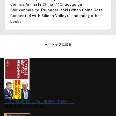
Comics Animate China),” “Chugogu ga
Shirikonbare to Tsunagarutoki (When China Gets
Connected with Silicon Valley),” and many other
books.
トップに戻る
『G２構想 勝つのは米国か中国か』
遠藤誉著（PHP新書）