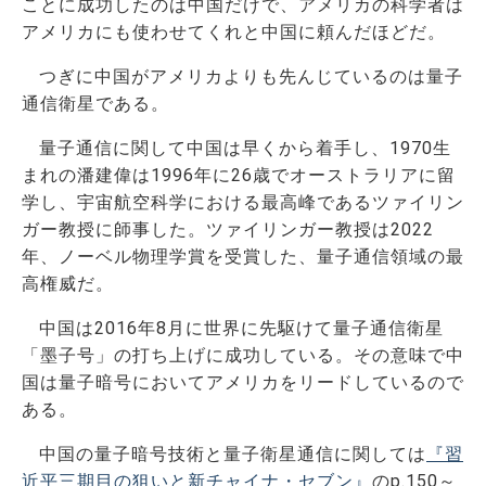
ことに成功したのは中国だけで、アメリカの科学者は
アメリカにも使わせてくれと中国に頼んだほどだ。
つぎに中国がアメリカよりも先んじているのは量子
通信衛星である。
量子通信に関して中国は早くから着手し、1970生
まれの潘建偉は1996年に26歳でオーストラリアに留
学し、宇宙航空科学における最高峰であるツァイリン
ガー教授に師事した。ツァイリンガー教授は2022
年、ノーベル物理学賞を受賞した、量子通信領域の最
高権威だ。
中国は2016年8月に世界に先駆けて量子通信衛星
「墨子号」の打ち上げに成功している。その意味で中
国は量子暗号においてアメリカをリードしているので
ある。
中国の量子暗号技術と量子衛星通信に関しては
『習
近平三期目の狙いと新チャイナ・セブン』
のp.150～