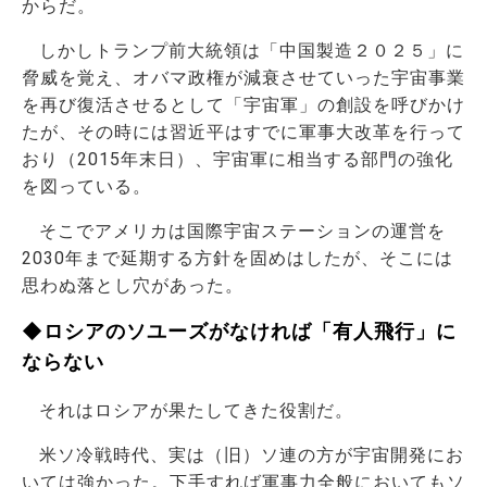
からだ。
しかしトランプ前大統領は「中国製造２０２５」に
脅威を覚え、オバマ政権が減衰させていった宇宙事業
を再び復活させるとして「宇宙軍」の創設を呼びかけ
たが、その時には習近平はすでに軍事大改革を行って
おり（2015年末日）、宇宙軍に相当する部門の強化
を図っている。
そこでアメリカは国際宇宙ステーションの運営を
2030年まで延期する方針を固めはしたが、そこには
思わぬ落とし穴があった。
◆ロシアのソユーズがなければ「有人飛行」に
ならない
それはロシアが果たしてきた役割だ。
米ソ冷戦時代、実は（旧）ソ連の方が宇宙開発にお
いては強かった。下手すれば軍事力全般においてもソ