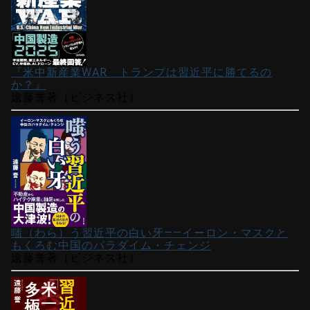
『米中新産業WAR トランプは習近平に勝てるの
か？』
遠藤誉著（ビジネス社）
嗤（わら）う習近平の白い牙――イーロン・マスクと
もくろむ中国のパラダイム・チェンジ
遠藤誉著（ビジネス社）