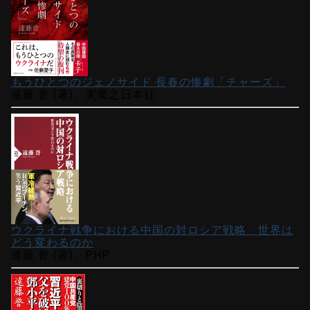
もうひとつのジェノサイド 長春の惨劇「チャーズ」
遠藤 誉 (著)、実業之日本社
ウクライナ戦争における中国の対ロシア戦略 世界は
どう変わるのか
遠藤 誉 (著)、PHP