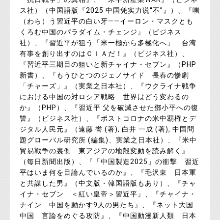
ス社）（中国語版『2025 中国凭实力说“不”』）、『嗤
（わら）う習近平の白い牙――イーロン・マスクとも
くろむ中国のパラダイム・チェンジ』（ビジネス
社）、『習近平が狙う「米一極から多極化へ」 台湾
有事を創り出すのはＣＩＡだ！』（ビジネス社）、
『習近平三期目の狙いと新チャイナ・セブン』（PHP
新書）、『もうひとつのジェノサイド 長春の惨劇
「チャーズ」』（実業之日本社）、『ウクライナ戦争
における中国の対ロシア戦略 世界はどう変わるの
か』（PHP）、『習近平 父を破滅させた鄧小平への復
讐』（ビジネス社）、『ポストコロナの米中覇権とデ
ジタル人民元』（遠藤 誉 (著), 白井 一成 (著), 中国問
題グローバル研究所 (編集)、実業之日本社）、『米中
貿易戦争の裏側 東アジアの地殻変動を読み解く』
（毎日新聞出版）、『「中国製造2025」の衝撃 習近
平はいま何を目論んでいるのか』、『毛沢東 日本軍
と共謀した男』（中文版・韓国語版もあり）、『チャ
イナ・セブン ＜紅い皇帝＞習近平』、『チャイナ・
ナイン 中国を動かす9人の男たち』、『ネット大国
中国 言論をめぐる攻防』、『中国動漫新人類 日本