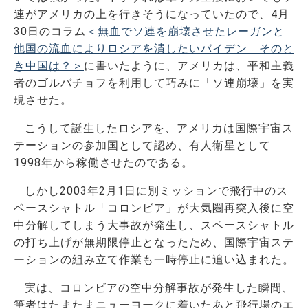
連がアメリカの上を行きそうになっていたので、4月
30日のコラム
＜無血でソ連を崩壊させたレーガンと
他国の流血によりロシアを潰したいバイデン そのと
き中国は？＞
に書いたように、アメリカは、平和主義
者のゴルバチョフを利用して巧みに「ソ連崩壊」を実
現させた。
こうして誕生したロシアを、アメリカは国際宇宙ス
テーションの参加国として認め、有人衛星として
1998年から稼働させたのである。
しかし2003年2月1日に別ミッションで飛行中のス
ペースシャトル「コロンビア」が大気圏再突入後に空
中分解してしまう大事故が発生し、スペースシャトル
の打ち上げが無期限停止となったため、国際宇宙ステ
ーションの組み立て作業も一時停止に追い込まれた。
実は、コロンビアの空中分解事故が発生した瞬間、
筆者はたまたまニューヨークに着いたあと飛行場のエ