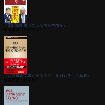
『G２構想 勝つのは米国か中国か』
遠藤誉著（PHP新書）
『台湾機密文書が語る中国「抗日戦争」の真相』
遠藤誉著（新潮社）