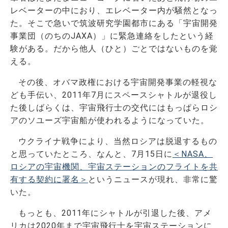
レベーターの中におり、エレベーター内が騒然となっ
た。そこで急いで筑波研究学園都市にある「宇宙開発
事業団（のちのJAXA）」に緊急連絡をしたという経
験がある。だから他人（ひと）ごとではないものを覚
える。
その後、オバマ政権における宇宙開発事業の軽視な
ども手伝い、2011年7月にスペースシャトルが退役し
た後しばらくは、宇宙飛行士の交代にはもっぱらロシ
アのソユーズ宇宙船が使われるようになっていた。
ウクライナ戦争により、当然ロシアは脱退するもの
と思っていたところ、なんと、7月15日に
＜NASA、
ロシアの宇宙機関、宇宙ステーションのフライトを共
有する契約に署名＞
というニュースが現れ、非常に驚
いた。
もっとも、2011年にシャトルが引退した後、アメ
リカは2020年まで宇宙飛行士を宇宙ステーションに