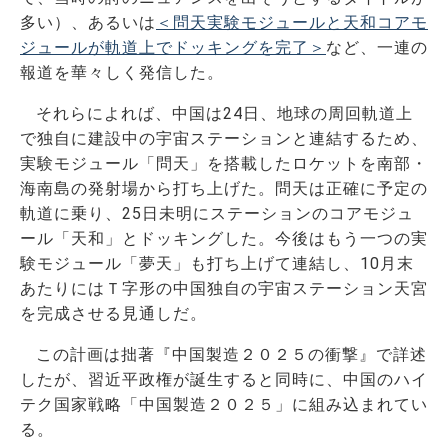
多い）、あるいは
＜問天実験モジュールと天和コアモ
ジュールが軌道上でドッキングを完了＞
など、一連の
報道を華々しく発信した。
それらによれば、中国は24日、地球の周回軌道上
で独自に建設中の宇宙ステーションと連結するため、
実験モジュール「問天」を搭載したロケットを南部・
海南島の発射場から打ち上げた。問天は正確に予定の
軌道に乗り、25日未明にステーションのコアモジュ
ール「天和」とドッキングした。今後はもう一つの実
験モジュール「夢天」も打ち上げて連結し、10月末
あたりにはＴ字形の中国独自の宇宙ステーション天宮
を完成させる見通しだ。
この計画は拙著『中国製造２０２５の衝撃』で詳述
したが、習近平政権が誕生すると同時に、中国のハイ
テク国家戦略「中国製造２０２５」に組み込まれてい
る。