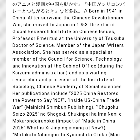
のアニメと漫画が中国を動かす』『中国がシリコンバ
レーとつながるとき』など多数。 // Born in 1941 in
China. After surviving the Chinese Revolutionary
War, she moved to Japan in 1953. Director of
Global Research Institute on Chinese Issues,
Professor Emeritus at the University of Tsukuba,
Doctor of Science. Member of the Japan Writers
Association. She has served as a specialist
member of the Council for Science, Technology,
and Innovation at the Cabinet Office (during the
Koizumi administration) and as a visiting
researcher and professor at the Institute of
Sociology, Chinese Academy of Social Sciences.
Her publications include “2025 China Restored
the Power to Say 'NO!'”, “Inside US-China Trade
War” (Mainichi Shimbun Publishing), “’Chugoku
Seizo 2025’ no Shogeki, Shukinpei ha Ima Nani o
Mokurondeirunoka (Impact of “Made in China
2025” What is Xi Jinping aiming at Now?),
“Motakuto Nihongun to Kyoboshita Otoko (Mao