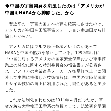
◆中国の宇宙開発を刺激したのは「アメリカが
中国をNASAから排除した」から
習近平の「宇宙大国」への夢を確実にさせたのは、
アメリカが中国を国際宇宙ステーション参加国から排
除したからだ。
アメリカにはウルフ修正条項というのがあって、
NASAと中国の協力を禁止している。1999年5月に
「中国に対するアメリカの国家安全保障および軍事商
業上の懸念に関する特別委員会の報告書」が公表さ
れ、アメリカの商業衛星メーカーが衛星打ち上げに関
連して中国に提供した技術情報は、中国の大陸間弾道
ミサイル技術の向上に利用された可能性があると主張
した。
これが法制化されたのは2011年４月だったが、筆
者が筑波大学物理工学系の教授として、筑波研究学園