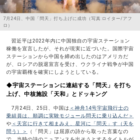
お問い合わせ
7月24日、中国「問天」打ち上げに成功（写真:ロイター/アフ
ロ）
習近平は2022年内に中国独自の宇宙ステーション
稼働を宣言したが、それが現実に近づいた。国際宇宙
ステーションから中国を締め出したのはアメリカだ
が、ロシアの脱退宣言を受け、ウクライナ戦争が中国
の宇宙覇権を確実にしようとしている。
◆宇宙ステーションに連結する「問天」を打ち
上げ、中核施設「天和」とドッキング
7月24日、25日、中国は
＜神舟14号宇宙飛行士の
乗組員は、順調に実験モジュール問天に乗り込んだ＞
や
＜天宮に行きて相まみえ、星河に「問天」す（天を
問う）＞
（「問天」は屈原の詩から取った言葉なの
で、当時の詩のニュアンスを出そうとするタイトルが