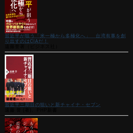
習近平が狙う「米一極から多極化へ」 台湾有事を創
り出すのはCIAだ！
遠藤誉著（ビジネス社）
習近平三期目の狙いと新チャイナ・セブン
遠藤 誉 (著)、PHP新書