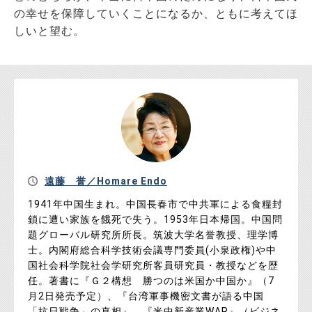
の幸せを保障していくことになるか、ともに考えてほ
しいと望む。
遠藤 誉／Homare Endo
1941年中国生まれ。中国長春市で中共軍による食糧封
鎖に遭い家族を餓死で失う。1953年日本帰国。中国問
題グローバル研究所所長。筑波大学名誉教授、理学博
士。内閣府総合科学技術会議専門委員(小泉政権)や中
国社会科学院社会学研究所客員研究員・教授などを歴
任。著書に『Ｇ２構想 勝つのは米国か中国か』（7
月2日発売予定）、『台湾軍事機密文書が語る中国
「抗日戦争」の真相』、『米中新産業WAR』（ビジネ