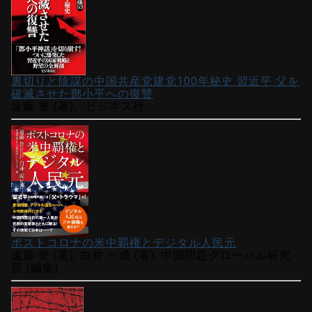
裏切りと陰謀の中国共産党建党100年秘史 習近平 父を
破滅させた鄧小平への復讐
遠藤 誉 (著)、ビジネス社
ポストコロナの米中覇権とデジタル人民元
遠藤 誉 (著), 白井 一成 (著), 中国問題グローバル研究
所 (編集)