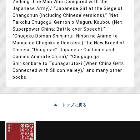
Zedong: The Man Who Conspired with the
Japanese Army),” “Japanese Girl at the Siege of
Changchun (including Chinese versions),” “Net
Taikoku Chugogu, Genron o Meguru Koubou (Net
Superpower China: Battle over Speech),”
“Chugoku Doman Shinjinrui: Nihon no Anime to
Manga ga Chugoku o Ugokasu (The New Breed of
Chinese “Dongman”: Japanese Cartoons and
Comics Animate China),” “Chugogu ga
Shirikonbare to Tsunagarutoki (When China Gets
Connected with Silicon Valley),” and many other
books.
トップに戻る