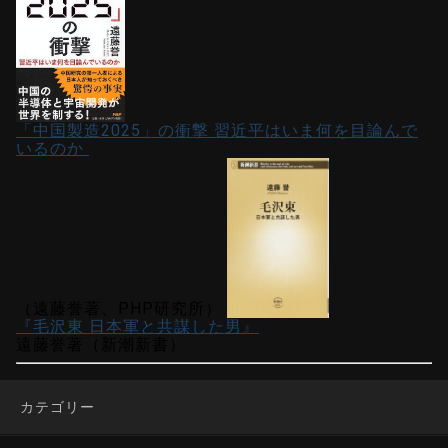
「中国製造2025」の衝撃 習近平はいま何を目論んで
いるのか
（遠藤誉著、PHP研究所）
『毛沢東 日本軍と共謀した男』
遠藤誉著（新潮新書）
カテゴリー