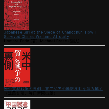
Japanese Girl at the Siege of Changchun: How I
Survived China's Wartime Atrocity
Homare Endo (著), Michael Brase (翻訳)
米中貿易戦争の裏側 東アジアの地殻変動を読み解く
（遠藤誉著、毎日新聞出版）