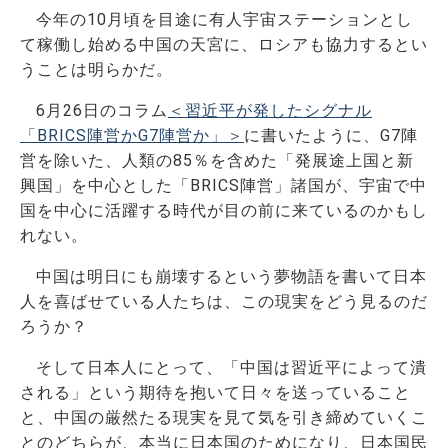
今年の10月頃を目途に有人宇宙ステーションとし
て稼働し始める中国の天宮に、ロシアも協力するとい
うことは明らかだ。
6月26日のコラム
＜習近平が発したシグナル
「BRICS陣営かG7陣営か」＞
に書いたように、G7陣
営を除いた、人類の85％を含めた「発展途上国と新
興国」を中心とした「BRICS陣営」諸国が、宇宙で中
国を中心に活躍する時代が目の前に来ているのかもし
れない。
中国は明日にも崩壊するという夢物語を書いて日本
人を喜ばせている人たちは、この現実をどう見るのだ
ろうか？
そして日本人にとって、「中国は習近平によって潰
される」という期待を抱いて日々を送っていること
と、中国の厳然たる現実を見て気を引き締めていくこ
とのどちらが、本当に日本国のためになり、日本国民