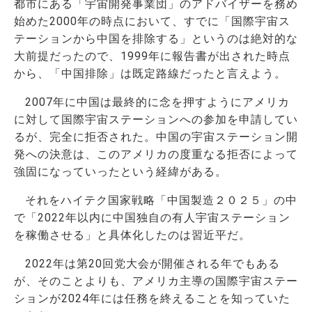
都市にある「宇宙開発事業団」のアドバイザーを務め
始めた2000年の時点において、すでに「国際宇宙ス
テーションから中国を排除する」というのは絶対的な
大前提だったので、1999年に報告書が出された時点
から、「中国排除」は既定路線だったと言えよう。
2007年に中国は最終的に念を押すようにアメリカ
に対して国際宇宙ステーションへの参加を申請してい
るが、完全に拒否された。中国の宇宙ステーション開
発への決意は、このアメリカの度重なる拒否によって
強固になっていったという経緯がある。
それをハイテク国家戦略「中国製造２０２５」の中
で「2022年以内に中国独自の有人宇宙ステーション
を稼働させる」と具体化したのは習近平だ。
2022年は第20回党大会が開催される年でもある
が、そのことよりも、アメリカ主導の国際宇宙ステー
ションが2024年には任務を終えることを知っていた