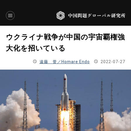
言語別アーカイブ
ウクライナ戦争が中国の宇宙覇権強
ENGLISH
大化を招いている
JAPANESE
遠藤 誉／Homare Endo
2022-07-27
基本操作
トップページ
研究員
研究所概要
設立趣意書