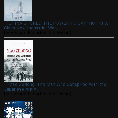
『CHINA STORED THE POWER TO SAY "NO!"-U.S.-
China New Industrial War』
by Homare Endo(Bouden House)
『Mao Zedong: The Man Who Conspired with the
Japanese Army』
by Homare Endo(Bouden House)