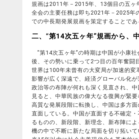
規画は2011年－2015年、13個目の五
全会の主要任務は即ち2021年－2025
での中長期発展規画を策定することであ
二、“第14次五ヶ年”規画から
“第14次五ヶ年”の時期は中国が小康
後、その勢いに乗って2つ目の百年奮闘
世界は100年未曾有の大変局が加速的
影響が広く深遠で、経済グローバル化が
政治等の布陣が何れも深く見直され、中
見ると、中華民族の偉大なる復興が緊要
高質な発展段階に転換し、中国は多方面
直面している。中国が直面する不確定・
るものの、新段階、新理念、新布陣によ
機の中で不断に新たな局面を切り拓いて