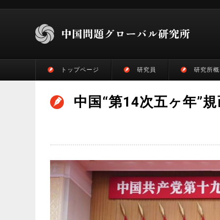
トップページ
研究員
研究所概
中国“第14次五ヶ年”