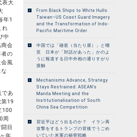
代表大
大
From Black Ships to White Hulls:
Taiwan–US Coast Guard Imagery
毎年1
and the Transformation of Indo-
これ
Pacific Maritime Order
び中
協商会
中国では「碰瓷（当たり屋）」と嘲
笑 日本が「対話があった」かのよ
導者の
うに報道する日中外相の通りすがり
社会風
接触
はな
Mechanisms Advance, Strategy
Stays Restrained: ASEAN’s
点であ
Manila Meeting and the
Institutionalisation of South
第19
China Sea Competition
100
0周
習近平はどう出るのか？ イラン再
奮闘目
攻撃をするトランプの背後でうごめ
五ヶ年
いていた米軍の秘密戦略