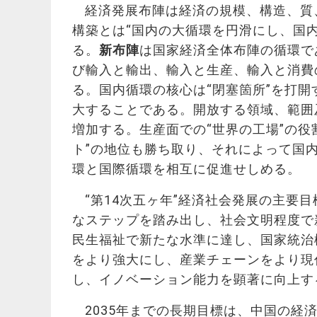
経済発展布陣は経済の規模、構造、質
構築とは“国内の大循環を円滑にし、国
る。
新布陣
は国家経済全体布陣の循環で
び輸入と輸出、輸入と生産、輸入と消費
る。国内循環の核心は“閉塞箇所”を打
大することである。開放する領域、範囲
増加する。生産面での“世界の工場”の
ト”の地位も勝ち取り、それによって国
環と国際循環を相互に促進せしめる。
“第14次五ヶ年”経済社会発展の主要
なステップを踏み出し、社会文明程度で
民生福祉で新たな水準に達し、国家統治
をより強大にし、産業チェーンをより現
し、イノベーション能力を顕著に向上す
2035年までの長期目標は、中国の