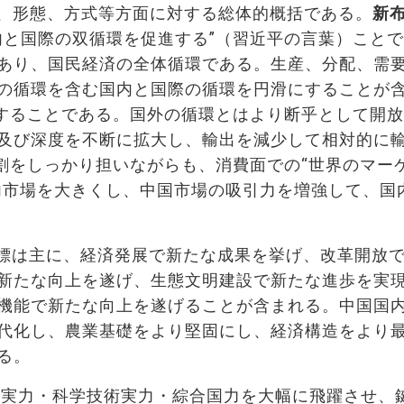
、形態、方式等方面に対する総体的概括である。
新
内と国際の双循環を促進する”（習近平の言葉）こと
あり、国民経済の全体循環である。生産、分配、需
の循環を含む国内と国際の循環を円滑にすることが
開することである。国外の循環とはより断乎として開
及び深度を不断に拡大し、輸出を減少して相対的に
役割をしっかり担いながらも、消費面での“世界のマー
内市場を大きくし、中国市場の吸引力を増強して、国
目標は主に、経済発展で新たな成果を挙げ、改革開放
新たな向上を遂げ、生態文明建設で新たな進歩を実
機能で新たな向上を遂げることが含まれる。中国国
代化し、農業基礎をより堅固にし、経済構造をより
る。
経済実力・科学技術実力・綜合国力を大幅に飛躍させ、