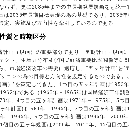
のみならず、更に2035年までの中長期発展規画をも統一
画は2035年長期目標実現の為の基礎であり、2035
の策定、実施及び方向性を牽引しているのである。
の性質と時期区分
経済計画（規画）の重要部分であり、長期計画・規画
ェクト、生産力分布及び国民経済重要比率関係等に
から、市場経済改革の需要に適応し、“五ヶ年計画”を“
ビジョンの為の目標と方向性を規定するものである。
規画）”を策定してきた。1つ目の五ヶ年計画は1953
1962年である（1963年－1965年は国民経済三年調
70年、4つ目の五ヶ年計画は1971年－1975年、5つ
ヶ年計画は1981年－1985年、7つ目の五ヶ年計画は1
年－1995年、9つ目の五ヶ年計画は1996年－2000年
11個目の五ヶ年規画は2006年－2010年、12個目の