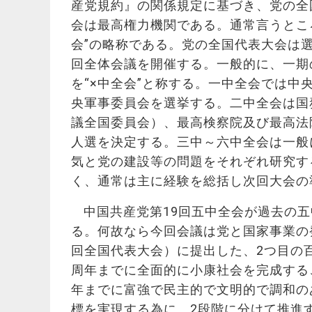
産党規約』の関係規定に基づき、党の全
会は最高権力機関である。通常言うところ
会”の略称である。党の全国代表大会は
回全体会議を開催する。一般的に、一期
を“×中全会”と称する。一中全会では
央軍事委員会を選挙する。二中全会は国
議全国委員会）、最高検察院及び最高法
人選を決定する。三中～六中全会は一般
気と党の建設等の問題をそれぞれ研究す
く、通常は主に経験を総括し次回大会の
中国共産党第19回五中全会が過去の
る。何故なら今回会議は党と国家事業の
回全国代表大会）に提出した、2つ目の百年
周年までに全面的に小康社会を完成すること
年までに富強で民主的で文明的で調和の
標を実現する為に、2段階に分けて推進