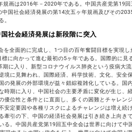
ヶ年規画は2016年－2020年である。中国共産党第19
年の中国社会経済発展の第14次五ヶ年規画及びその203
る。
、中国社会経済発展は新段階に突入
社会を全面的に完成し、1つ目の百年奮闘目標を実現し
目標に向かって進む最初の5ヶ年である。国際的に見
変革期に入り、新型コロナウイルス肺炎という疫病大
逆境に見舞われ、国際経済、科学技術、文化、安全
国の発展の外部環境が益々錯綜複雑化している。国
な時期に入り、中国社会の主要矛盾に変化が生じ、
の優位性と条件とに直面し、多くの困難とチャレン
不安定要因や各種リスクによるチャレンジは増え続
る牽引の下、中国の経済社会発展は引き続き上向き
いる。中国共産党第19回五中全会は世界に向けて中