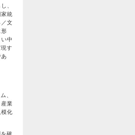
出し、
国家統
る／文
に形
しい中
実現す
であ
テム、
、産業
規模化
制を確