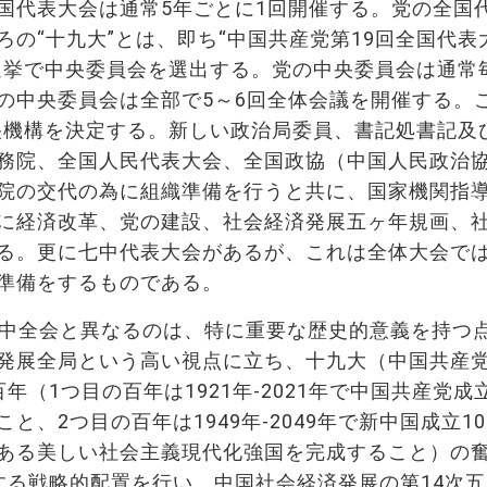
国代表大会は通常5年ごとに1回開催する。党の全国
の“十九大”とは、即ち“中国共産党第19回全国代表
選挙で中央委員会を選出する。党の中央委員会は通常
の中央委員会は全部で5～6回全体会議を開催する。
中央機構を決定する。新しい政治局委員、書記処書記及
務院、全国人民代表大会、全国政協（中国人民政治
院の交代の為に組織準備を行うと共に、国家機関指
に経済改革、党の建設、社会経済発展五ヶ年規画、
る。更に七中代表大会があるが、これは全体大会で
準備をするものである。
五中全会と異なるのは、特に重要な歴史的意義を持つ
発展全局という高い視点に立ち、十九大（中国共産党
（1つ目の百年は1921年-2021年で中国共産党成立
、2つ目の百年は1949年-2049年で新中国成立10
ある美しい社会主義現代化強国を完成すること）の
する戦略的配置を行い、中国社会経済発展の第14次