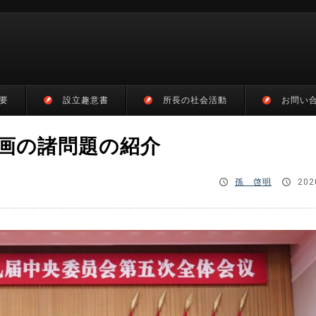
要
設立趣意書
所長の社会活動
お問い
規画の諸問題の紹介
孫 啓明
202