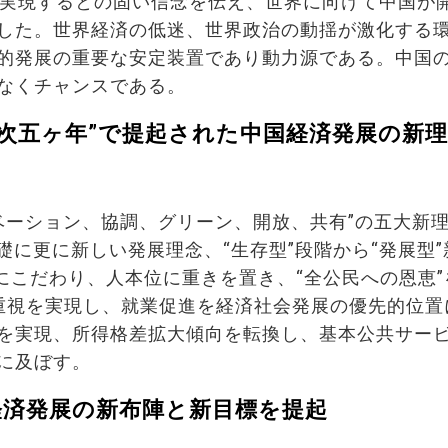
に実現するとの固い信念を伝え、世界に向けて中国が
した。世界経済の低迷、世界政治の動揺が激化する
的発展の重要な安定装置であり動力源である。中国
なくチャンスである。
13次五ヶ年”で提起された中国経済発展の新
ベーション、協調、グリーン、開放、共有”の五大新
礎に更に新しい発展理念、“生存型”段階から“発展型”
にこだわり、人本位に重きを置き、“全公民への恩恵”
等重視を実現し、就業促進を経済社会発展の優先的位置
を実現、所得格差拡大傾向を転換し、基本公共サー
に及ぼす。
国経済発展の新布陣と新目標を提起