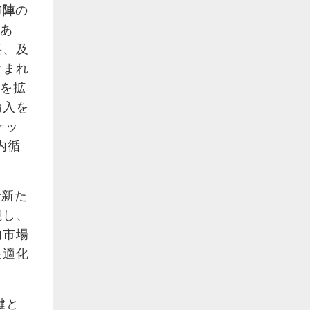
布陣
の
であ
要、及
含まれ
放を拡
輸入を
ケッ
内循
で新た
現し、
内市場
最適化
鍵と