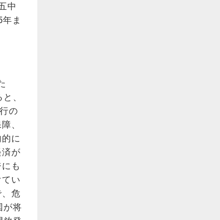
回五中
5年ま
た
ると、
流行の
保障、
内的に
経済が
ジにも
けてい
で、危
国が将