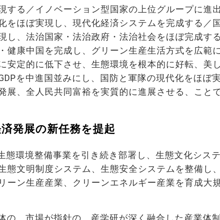
現する／イノベーション型国家の上位グループに進
化をほぼ実現し、現代化経済システムを完成する／
現し、法治国家・法治政府・法治社会をほぼ完成す
・健康中国を完成し、グリーン生産生活方式を広範
に安定的に低下させ、生態環境を根本的に好転、美
GDPを中進国並みにし、国防と軍隊の現代化をほぼ
発展、全人民共同富裕を実質的に進展させる、こと
経済発展の新任務を提起
は生態環境整備事業を引き続き部署し、生態文化シス
生態文明制度システム、生態安全システムを整備し
リーン生産産業、クリーンエネルギー産業を育成大
体の、市場が指針の、産学研が深く融合した産業体