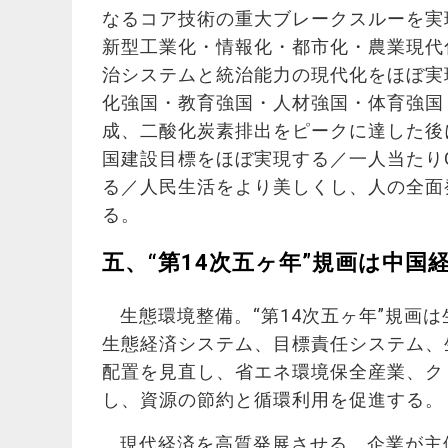
なるコア技術の重大ブレークスルーを実
新型工業化・情報化・都市化・農業現代
治システムと統治能力の現代化をほぼ実
化強国・教育強国・人材強国・体育強国
成、二酸化炭素排出をピークに達した後
国建設目標をほぼ実現する／一人当たり
る／人民生活をより美しくし、人の全面
る。
五、“第14次五ヶ年”規画は中国
生態環境整備。“第14次五ヶ年”規画
生態経済システム、目標責任システム、
配置を見直し、省エネ環境保全産業、ク
し、資源の節約と循環利用を促進する。
現代経済を高質発展させる。企業が主