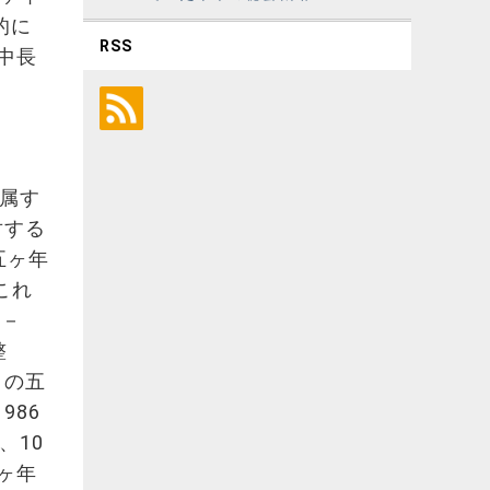
的に
RSS
年中長
に属す
対する
五ヶ年
これ
年－
整
目の五
986
、10
五ヶ年