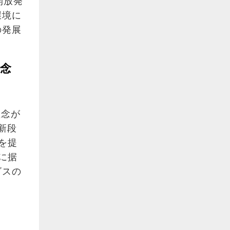
開放発
環境に
の発展
理念
理念が
新段
を提
に据
ビスの