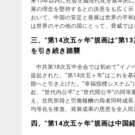
来15年以内に社会主義現代化を基本的
展の理念を堅持するとの決意をも広く示
おいて、中国の安定と発展は世界の平和
は世界のその他の国にとって、脅威では
三、“第14次五ヶ年”規画は“第
を引き続き踏襲
中共第18次五中全会では初めて“イノ
提起された。“第14次五ヶ年”はこれを基
階へと引き上げた。“幸福指標システム”
起、“世代内公平”と“世代間公平”の同
え、住民所得と労働報酬の両者同時成長
均等化を推進、発展成果の恩恵を全人民
四、“第14次五ヶ年”規画は中