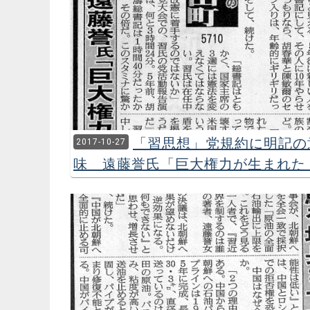
「習思想」党規約に明記の
2017-10-27
味 遠藤誉氏「巨大権力が生まれた