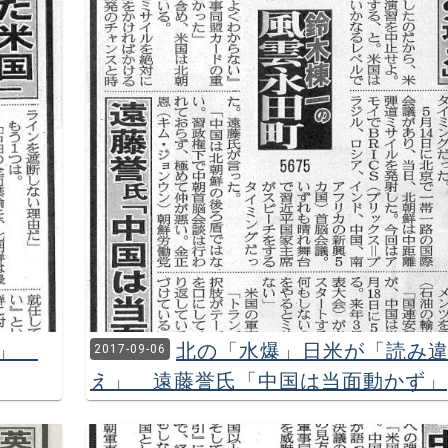
国」
北の「水爆」日米が「読み
2017-09-06
え」 遠藤誉氏「中国は当面動かず」