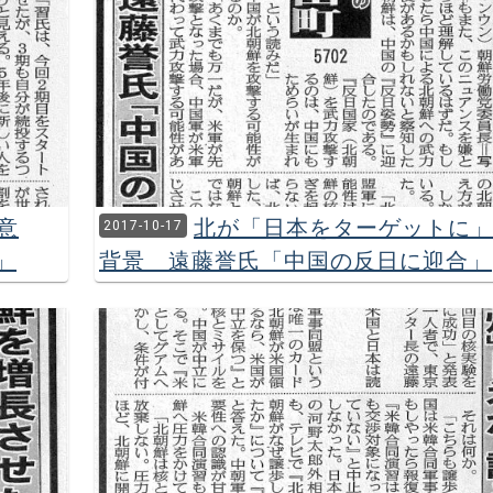
意
北が「日本をターゲットに
2017-10-17
」
背景 遠藤誉氏「中国の反日に迎合」