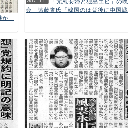
「元慰安婦と独島エビ」の
2017-11-11
会 遠藤誉氏「韓国のは背後に中国戦
威嚇か