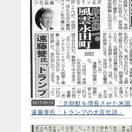
「北朝鮮を増長させた米
2017-09-15
遠藤誉氏「トランプの大言壮語」