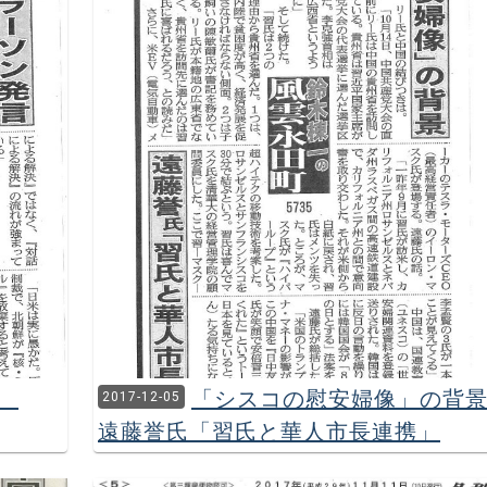
言
「シスコの慰安婦像」の背
2017-12-05
遠藤誉氏「習氏と華人市長連携」