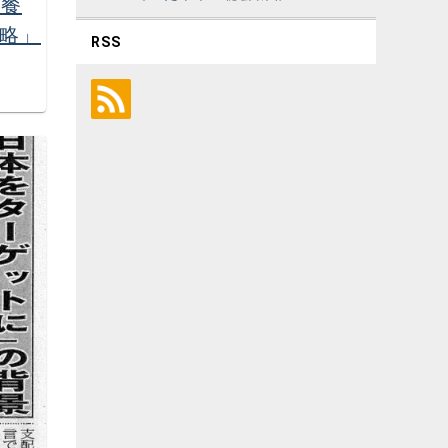
晩餐
略」
RSS