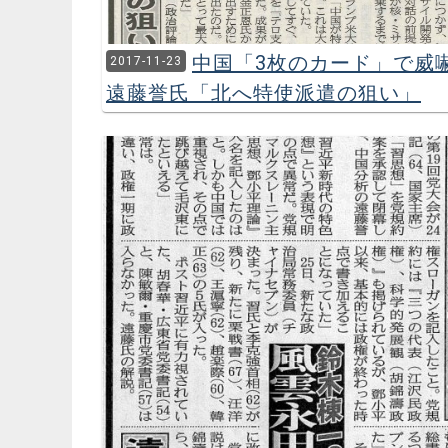
中国「3枚のカード」で
2017-11-23
遠藤誉氏「北へ特使派遣の狙い」