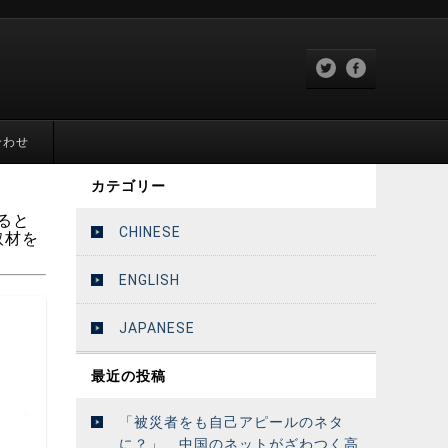
合わせ
カテゴリー
、
ると
CHINESE
取材を
ENGLISH
JAPANESE
最近の投稿
「被災者をも自己アピールのネタ
に？」 中国のネットがざわつく高