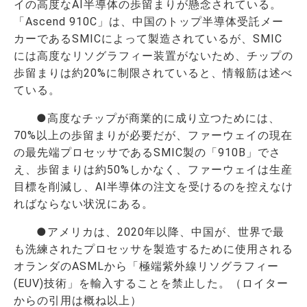
イの高度なAI半導体の歩留まりが懸念されている。
「Ascend 910C」は、中国のトップ半導体受託メー
カーであるSMICによって製造されているが、SMIC
には高度なリソグラフィー装置がないため、チップの
歩留まりは約20%に制限されていると、情報筋は述べ
ている。
●高度なチップが商業的に成り立つためには、
70%以上の歩留まりが必要だが、ファーウェイの現在
の最先端プロセッサであるSMIC製の「910B」でさ
え、歩留まりは約50%しかなく、ファーウェイは生産
目標を削減し、AI半導体の注文を受けるのを控えなけ
ればならない状況にある。
●アメリカは、2020年以降、中国が、世界で最
も洗練されたプロセッサを製造するために使用される
オランダのASMLから「極端紫外線リソグラフィー
(EUV)技術」を輸入することを禁止した。（ロイター
からの引用は概ね以上）