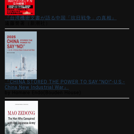
『台湾機密文書が語る中国「抗日戦争」の真相』
遠藤誉著（新潮社）
『CHINA STORED THE POWER TO SAY "NO!"-U.S.-
China New Industrial War』
by Homare Endo(Bouden House)