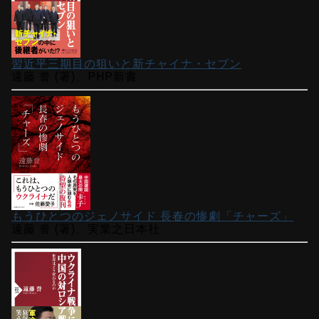
習近平三期目の狙いと新チャイナ・セブン
遠藤 誉 (著)、PHP新書
もうひとつのジェノサイド 長春の惨劇「チャーズ」
遠藤 誉 (著)、実業之日本社