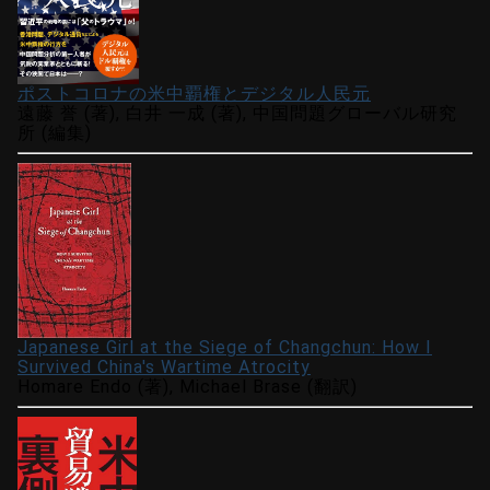
ポストコロナの米中覇権とデジタル人民元
遠藤 誉 (著), 白井 一成 (著), 中国問題グローバル研究
所 (編集)
Japanese Girl at the Siege of Changchun: How I
Survived China's Wartime Atrocity
Homare Endo (著), Michael Brase (翻訳)