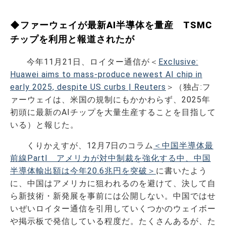
◆ファーウェイが最新AI半導体を量産 TSMC
チップを利用と報道されたが
今年11月21日、ロイター通信が＜
Exclusive:
Huawei aims to mass-produce newest AI chip in
early 2025, despite US curbs | Reuters
＞（独占:フ
ァーウェイは、米国の規制にもかかわらず、2025年
初頭に最新のAIチップを大量生産することを目指して
いる）と報じた。
くりかえすが、12月7日のコラム
＜中国半導体最
前線PartⅠ アメリカが対中制裁を強化する中、中国
半導体輸出額は今年20.6兆円を突破＞
に書いたよう
に、中国はアメリカに狙われるのを避けて、決して自
ら新技術・新発展を事前には公開しない。中国ではせ
いぜいロイター通信を引用していくつかのウェイボー
や掲示板で発信している程度だ。たくさんあるが、た