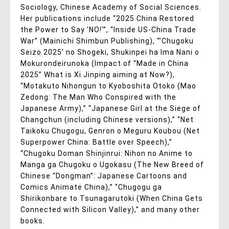
Sociology, Chinese Academy of Social Sciences.
Her publications include “2025 China Restored
the Power to Say 'NO!'”, “Inside US-China Trade
War” (Mainichi Shimbun Publishing), “’Chugoku
Seizo 2025’ no Shogeki, Shukinpei ha Ima Nani o
Mokurondeirunoka (Impact of “Made in China
2025” What is Xi Jinping aiming at Now?),
“Motakuto Nihongun to Kyoboshita Otoko (Mao
Zedong: The Man Who Conspired with the
Japanese Army),” “Japanese Girl at the Siege of
Changchun (including Chinese versions),” “Net
Taikoku Chugogu, Genron o Meguru Koubou (Net
Superpower China: Battle over Speech),”
“Chugoku Doman Shinjinrui: Nihon no Anime to
Manga ga Chugoku o Ugokasu (The New Breed of
Chinese “Dongman”: Japanese Cartoons and
Comics Animate China),” “Chugogu ga
Shirikonbare to Tsunagarutoki (When China Gets
Connected with Silicon Valley),” and many other
books.