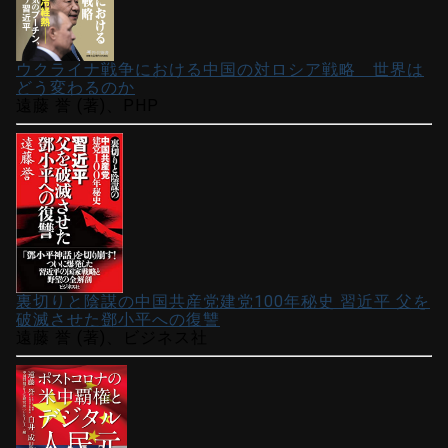
ウクライナ戦争における中国の対ロシア戦略 世界は
どう変わるのか
遠藤 誉 (著)、PHP
裏切りと陰謀の中国共産党建党100年秘史 習近平 父を
破滅させた鄧小平への復讐
遠藤 誉 (著)、ビジネス社