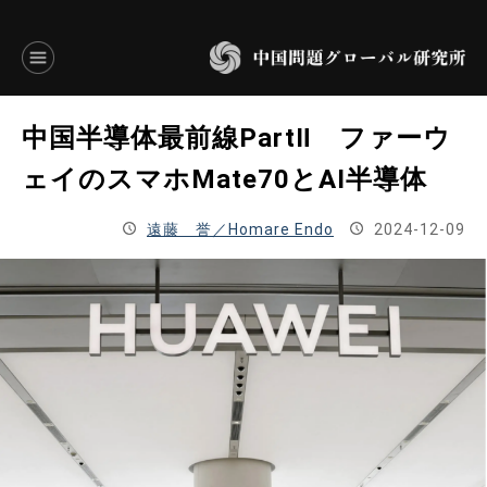
言語別アーカイブ
中国半導体最前線PartⅡ ファーウ
ENGLISH
ェイのスマホMate70とAI半導体
JAPANESE
遠藤 誉／Homare Endo
2024-12-09
基本操作
トップページ
研究員
研究所概要
設立趣意書