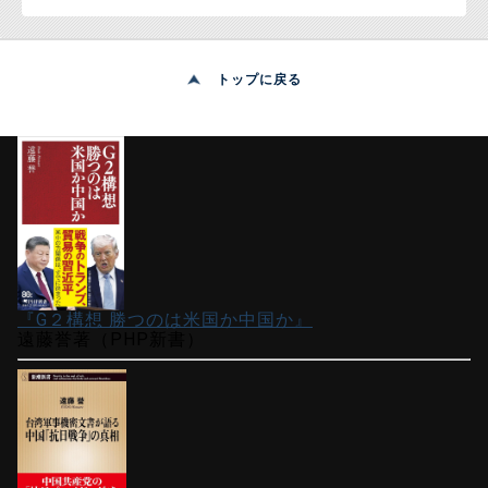
トップに戻る
『G２構想 勝つのは米国か中国か』
遠藤誉著（PHP新書）