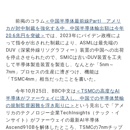
前掲のコラム
＜中国半導体最前線PartⅠ アメリ
カが対中制裁を強化する中、中国半導体輸出額は今年
20.6兆円を突破＞
では、2023年にバイデン政権によ
って指令が出された制裁により、ASMLは最先端の
DUV（深紫外線リソグラフィー）装置の中国への出荷
を停止させられたので、SMICは古いDUV装置を工夫
して半導体製造装置を製造し、なんとか「5nm～
7nm」プロセスの生産に漕ぎつけ、機能は
「TSMC4nm」相当だったことを書いた。
今年10月25日、BBC中文は
＜TSMCの高度なAI
半導体がファーウェイに流入し、中国での半導体禁輸
の規制監督困難を浮き彫りに＞
という見出しで「アメ
リカのテクノロジー企業TechInsights（テック・イ
ンサイト）がファーウェイの最新AI半導体
Ascend910Bを解体したところ、TSMCの7nmチップ