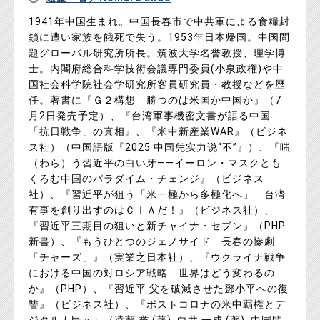
1941年中国生まれ。中国長春市で中共軍による食糧封
鎖に遭い家族を餓死で失う。1953年日本帰国。中国問
題グローバル研究所所長。筑波大学名誉教授、理学博
士。内閣府総合科学技術会議専門委員(小泉政権)や中
国社会科学院社会学研究所客員研究員・教授などを歴
任。著書に『Ｇ２構想 勝つのは米国か中国か』（7
月2日発売予定）、『台湾軍事機密文書が語る中国
「抗日戦争」の真相』、『米中新産業WAR』（ビジネ
ス社）（中国語版『2025 中国凭实力说“不”』）、『嗤
（わら）う習近平の白い牙――イーロン・マスクとも
くろむ中国のパラダイム・チェンジ』（ビジネス
社）、『習近平が狙う「米一極から多極化へ」 台湾
有事を創り出すのはＣＩＡだ！』（ビジネス社）、
『習近平三期目の狙いと新チャイナ・セブン』（PHP
新書）、『もうひとつのジェノサイド 長春の惨劇
「チャーズ」』（実業之日本社）、『ウクライナ戦争
における中国の対ロシア戦略 世界はどう変わるの
か』（PHP）、『習近平 父を破滅させた鄧小平への復
讐』（ビジネス社）、『ポストコロナの米中覇権とデ
ジタル人民元』（遠藤 誉 (著), 白井 一成 (著), 中国問