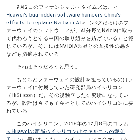
9月2日のフィナンシャル・タイムズは、＜
Huawei’s bug-ridden software hampers China’s
efforts to replace Nvidia in AI
＞（バグだらけのフ
ァーウェイのソフトウェアが、AI分野でNvidiaに取っ
て代わろうとする中国の取り組みを妨げている）と報
じているが、そこにはNVIDIA製品との互換性の悪さ
なども指摘されている。
それはそうだろうと思う。
もともとファーウェイの設計を担っているのはフ
ァーウェイに付属していた研究部局ハイシリコン
（HiSilicon）だ。その後独立した研究所になってい
るが、設計は今でも子会社としてのハイシリコンに委
ねている。
このハイシリコン、2018年の12月8日のコラム
＜Huaweiの頭脳ハイシリコンはクァルコムの愛弟
子？＞
に書いたように、ハイシリコンはクァルコム