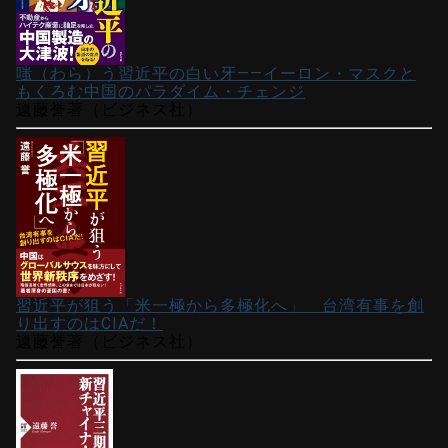
嗤（わら）う習近平の白い牙――イーロン・マスクと
もくろむ中国のパラダイム・チェンジ
遠藤誉著（ビジネス社）
習近平が狙う「米一極から多極化へ」 台湾有事を創
り出すのはCIAだ！
遠藤誉著（ビジネス社）