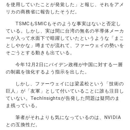
を使用していたことが発覚した」と報じ、それをアメ
リカの商務省に報告したそうだ。
TSMCもSMICもそのような事実はないと否定し
ている。しかし、実は間に台湾の無名の半導体メーカ
ーが入って水面下で暗躍していたというような「まこ
としやかな」噂までが流れて、ファーウェイの勢いを
そごうとする動きも出ている。
今年12月2日にバイデン政権が中国に対する一層
の制裁を強化するよう指示を出した。
しかし、ファーウェイには梁孟松という「技術の
巨人」が「友軍」として付いていることに誰も注目し
ていない。TechInsightsが告発した問題は疑問のま
ま残っている。
筆者がそれよりも気になっているのは、NVIDIA
との互換性だ。