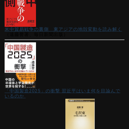
米中貿易戦争の裏側 東アジアの地殻変動を読み解く
（遠藤誉著、毎日新聞出版）
「中国製造2025」の衝撃 習近平はいま何を目論んで
いるのか