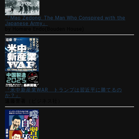
『Mao Zedong: The Man Who Conspired with the
Japanese Army』
by Homare Endo(Bouden House)
『米中新産業WAR トランプは習近平に勝てるの
か？』
遠藤誉著（ビジネス社）