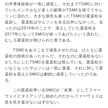
の半導体技術が一気に成長し、それまでTSMCに付い
ていたインテルなど多くの顧客がTSMCを捨ててサム
ソンに流れた。大きな損失を被ったTSMCが梁孟松を
提訴し、梁孟松はサムソンを去る以外になかった。去
ったのは2015年のことで、浪人していた梁孟松を
2017年になってSMICが拾ってあげたという流れだ。
むしろ梁孟松が助けられた形である。
TSMCをあそこまで成長させたのは、ひとえに梁
孟松の技術があったからだ。それなのに梁孟松をない
がしろにしたTSMCを梁孟松は恨んでいる。梁孟松が
いなくなったサムソンは一気に衰退。それに対して梁
孟松を迎えたSMICは劇的に成長していったのであ
る。
この梁孟松率いるSMICが「友軍」としてファー
ウェイとタイアップし始めたのだからファーウェイは
息を吹き返せないはずがない。