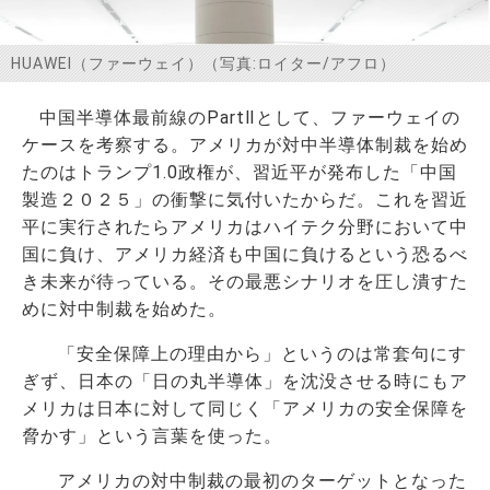
お問い合わせ
HUAWEI（ファーウェイ）（写真:ロイター/アフロ）
中国半導体最前線のPartⅡとして、ファーウェイの
ケースを考察する。アメリカが対中半導体制裁を始め
たのはトランプ1.0政権が、習近平が発布した「中国
製造２０２５」の衝撃に気付いたからだ。これを習近
平に実行されたらアメリカはハイテク分野において中
国に負け、アメリカ経済も中国に負けるという恐るべ
き未来が待っている。その最悪シナリオを圧し潰すた
めに対中制裁を始めた。
「安全保障上の理由から」というのは常套句にす
ぎず、日本の「日の丸半導体」を沈没させる時にもア
メリカは日本に対して同じく「アメリカの安全保障を
脅かす」という言葉を使った。
アメリカの対中制裁の最初のターゲットとなった