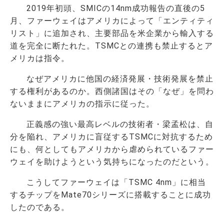
2019年初頭、SMICの14nm成功報告の直後の5
月、ファーウェイはアメリカによって「エンティティ
リスト」に追加され、主要部品を米企業から輸入する
道を完全に断たれた。TSMCとの連携も禁止するとア
メリカは指令。
なぜアメリカに他国の経済発展・技術発展を禁止
する権利があるのか。西側諸国はその「なぜ」を問わ
ないままにアメリカの指示に従った。
正義感の強い最高レベルの技術者・梁孟松は、自
分を陥れ、アメリカに盲従するTSMCに対抗するため
にも、何としてもアメリカから虐められているファー
ウェイを助けようという気持ちになったのだという。
こうしてファーウェイは「TSMC 4nm」に相当
するチップをMate70シリーズに搭載することに成功
したのである。