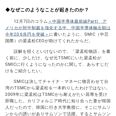
◆なぜこのようなことが起きたのか？
12月7日のコラム
＜中国半導体最前線PartⅠ ア
メリカが対中制裁を強化する中、中国半導体輸出額は
今年20.6兆円を突破＞
に書いたように、SMIC（中芯
国際）の梁孟松CEOが助けてくれたからだ。
誤解を招くといけないので、「梁孟松物語」を書
く前に、少しだけ、なぜ元TSMCにいた梁孟松が
SMICに行くようになったのかに関して、あらすじだ
けをご紹介したい。
SMICは決してチャイナ・マネーに物言わせて台
湾のTSMCから梁孟松を一本釣りしたわけではない。
2009年に梁孟松はTSMCから耐えがたい屈辱を受け
辞職した。カリフォルニア時代に知り合った妻が韓国
人だったので、韓国に行き大学教授に。そこにサムソ
ンからの誘いがありサムソンで活躍。するとサムソン