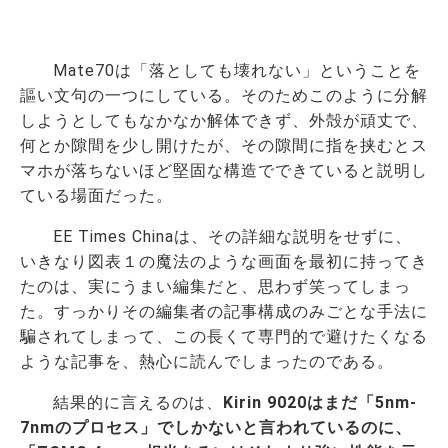
Mate70は「落としても壊れない」ということを
謳い文句の一つにしている。そのためこのように分解
しようとしてもなかなか解体できず、外殻が頑丈で、
何とか隙間を少し開けたが、その隙間に指を挟むとス
マホが落ちないほど堅固な構造でできていると説明し
ている場面だった。
EE Times Chinaは、その詳細な説明をせずに、
いきなり図表１の魔法のような画面を最初に持ってき
たのは、実にうまい編集だと、思わず笑ってしまっ
た。すっかりその編集者の記事構成のみごとな手法に
騙されてしまって、この長くて専門的で避けたくなる
ような記事を、熱心に読んでしまったのである。
結果的に言えるのは、
Kirin 9020はまだ「5nm-
7nmのプロセス」でしかないと言われているのに、