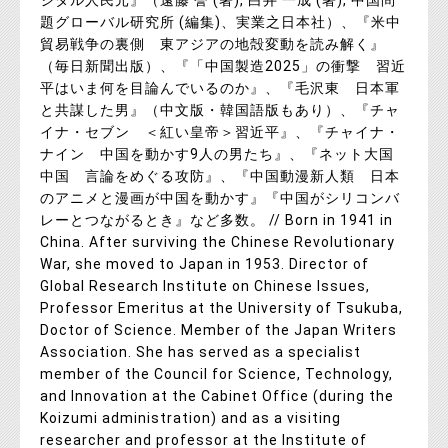
題グローバル研究所 (編集)、実業之日本社）、『米中
貿易戦争の裏側 東アジアの地殻変動を読み解く』
（毎日新聞出版）、『「中国製造2025」の衝撃 習近
平はいま何を目論んでいるのか』、『毛沢東 日本軍
と共謀した男』（中文版・韓国語版もあり）、『チャ
イナ・セブン ＜紅い皇帝＞習近平』、『チャイナ・
ナイン 中国を動かす9人の男たち』、『ネット大国
中国 言論をめぐる攻防』、『中国動漫新人類 日本
のアニメと漫画が中国を動かす』『中国がシリコンバ
レーとつながるとき』など多数。 // Born in 1941 in
China. After surviving the Chinese Revolutionary
War, she moved to Japan in 1953. Director of
Global Research Institute on Chinese Issues,
Professor Emeritus at the University of Tsukuba,
Doctor of Science. Member of the Japan Writers
Association. She has served as a specialist
member of the Council for Science, Technology,
and Innovation at the Cabinet Office (during the
Koizumi administration) and as a visiting
researcher and professor at the Institute of