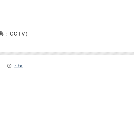
：CCTV）
rita