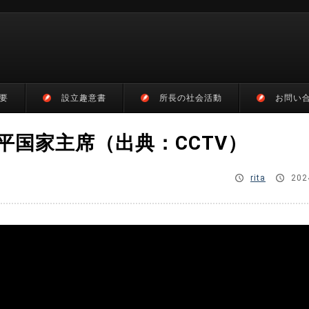
要
設立趣意書
所長の社会活動
お問い
平国家主席（出典：CCTV）
rita
202