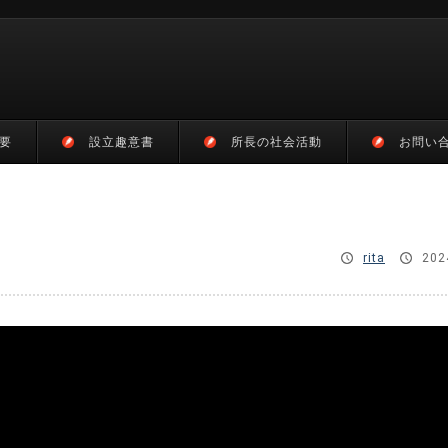
要
設立趣意書
所長の社会活動
お問い
rita
202