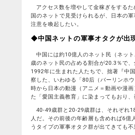
アクセス数を増やして金稼ぎをするた
国のネットで見受けられるが、日本の軍
注意を喚起したい。
◆中国ネットの軍事オタクが出
中国には約10億人のネット民（ネッ
歳のネット民の占める割合が20.3％で
1992年に生まれた人たちで、拙著『
察した、いわゆる「80后（バーリンホ
時から日本の動漫（アニメ＝動画や漫画
た「愛国主義教育」に染まってもおり、
40-49歳群と20-29歳群は、それぞれ1
人だ。その前後の年齢層も含めれば6億
うタイプの軍事オタク群が出てきても不