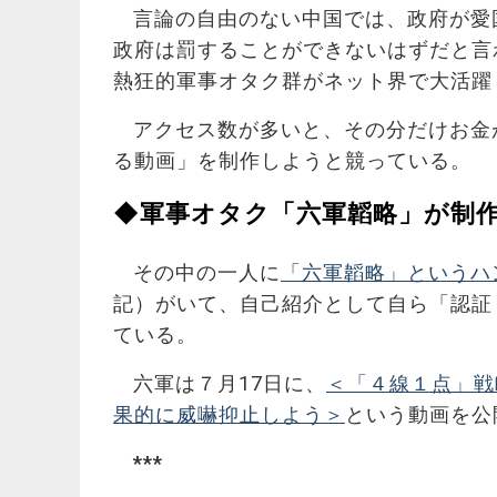
言論の自由のない中国では、政府が愛
政府は罰することができないはずだと言
熱狂的軍事オタク群がネット界で大活躍
アクセス数が多いと、その分だけお金
る動画」を制作しようと競っている。
◆軍事オタク「六軍韜略」が制
その中の一人に
「六軍韜略」というハ
記）がいて、自己紹介として自ら「認証
ている。
六軍は７月17日に、
＜「４線１点」戦
果的に威嚇抑止しよう＞
という動画を公
***