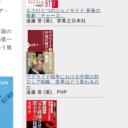
ば
もうひとつのジェノサイド 長春の
ア・
惨劇「チャーズ」
遠藤 誉 (著)、実業之日本社
中国の
の第一
いう致
ウクライナ戦争における中国の対
ロシア戦略 世界はどう変わるの
か
遠藤 誉 (著)、PHP