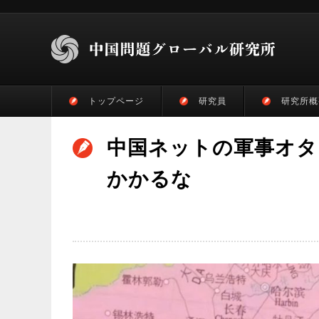
トップページ
研究員
研究所概
中国ネットの軍事オタ
かかるな