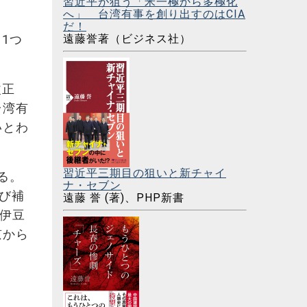
習近平が狙う「米一極から多極化
へ」 台湾有事を創り出すのはCIA
だ！
遠藤誉著（ビジネス社）
1つ
改正
台湾有
いとわ
習近平三期目の狙いと新チャイ
る。
ナ・セブン
よび補
遠藤 誉 (著)、PHP新書
、伊豆
京から