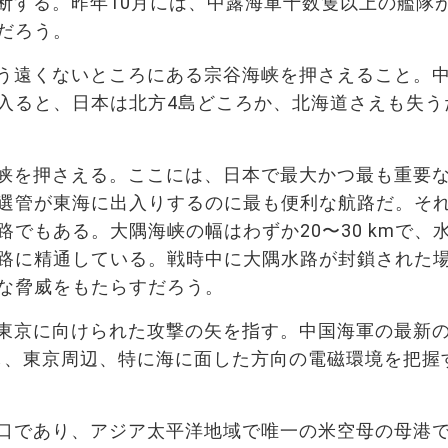
断する。昨年10月には、中露海軍十数隻以上の艦隊
だろう。
う遠くないところにある宗谷海峡を押さえること。
入ると、日本は北方4島どころか、北海道さえも失う
峡を押さえる。ここには、日本で最大かつ最も重要な
選管が東海に出入りするのに最も便利な航路だ。そ
でもある。大隅海峡の幅はわずか20〜30 kmで、
路に精通している。戦時中に大隅水路が封鎖された
な脅威をもたらすだろう。
東京に向けられた攻撃の矢を指す。中国海軍の最新
察し、東京周辺、特に海に面した方向の電磁環境を把握
口であり、アジア太平洋地域で唯一の米空母の母港