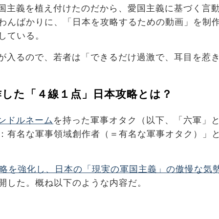
国主義を植え付けたのだから、愛国主義に基づく言
わんばかりに、「日本を攻略するための動画」を制
している。
が入るので、若者は「できるだけ過激で、耳目を惹
作した「４線１点」日本攻略とは？
ンドルネーム
を持った軍事オタク（以下、「六軍」
：有名な軍事領域創作者（＝有名な軍事オタク）」
略を強化し、日本の「現実の軍国主義」の傲慢な気
開した。概ね以下のような内容だ。