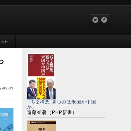
合わせ
っ
2-08-09
『G２構想 勝つのは米国か中国
か』
遠藤誉著（PHP新書）