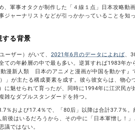
め、軍事オタクが制作した「４線１点」日本攻略動
事ジャーナリストなどが引っかかっていることを知
現する背景
トユーザー）がいて、
2021年6月のデータによれば
、3
、全ての年齢層の中で最も多い。逆算すれば1983年か
中国動漫新人類 日本のアニメと漫画が中国を動かす』
ウ）」が主たる構成要素を成す。彼ら彼女らは、物心
）に魅せられて育ったが、同時に1994年に江沢民が
複雑なダブルスタンダードを持つ。
8.7％および17.4％で、「80后」以降は合計37.7％。
人前後はいるだろうから、その中に「日本軍憎し！」
思議ではない。