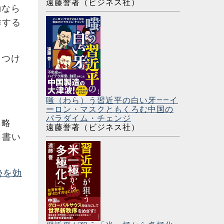
遠藤誉著（ビジネス社）
動なら
作する
きつけ
嗤（わら）う習近平の白い牙――イ
ーロン・マスクともくろむ中国の
パラダイム・チェンジ
と略
遠藤誉著（ビジネス社）
と書い
勢を効