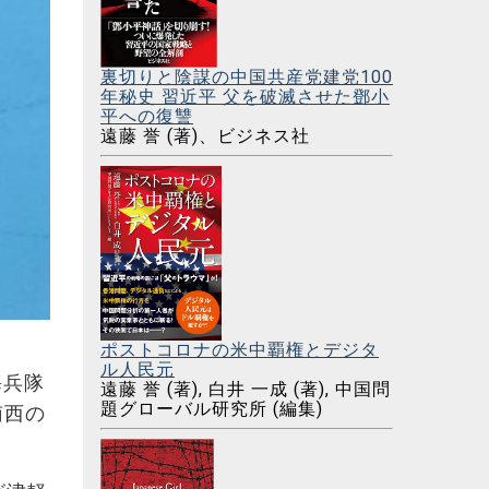
裏切りと陰謀の中国共産党建党100
年秘史 習近平 父を破滅させた鄧小
平への復讐
遠藤 誉 (著)、ビジネス社
ポストコロナの米中覇権とデジタ
ル人民元
海兵隊
遠藤 誉 (著), 白井 一成 (著), 中国問
題グローバル研究所 (編集)
南西の