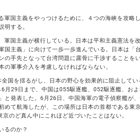
る軍国主義をやっつけるために、４つの海峡を攻略し
説明する。
、軍国主義が横行している。日本は平和主義憲法を
軍国主義」に向けて一歩一歩進んでいる。日本は「
ンの手先となって台湾問題に露骨に干渉することを
本の軍事介入を考慮しなければならない。
本全国を揺るがし、日本の野心を効果的に阻止してい
ら6月29日まで、中国は055駆逐艦、052駆逐艦、お
」と発表した。6月26日、中国海軍の電子偵察艦が
初めて航海したが、この場所は日本の首都である東
が東京のど真ん中にこれほど近づいたことはない。
いるのか？