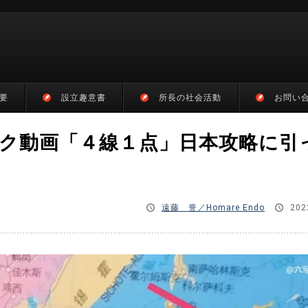
要
設立趣意書
所長の社会活動
お問い
ク動画「４線１点」日本攻略に引
遠藤 誉／Homare Endo
202