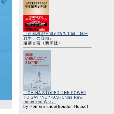
『台湾機密文書が語る中国「抗日
戦争」の真相』
遠藤誉著（新潮社）
『CHINA STORED THE POWER
TO SAY "NO!"-U.S.-China New
Industrial War』
by Homare Endo(Bouden House)