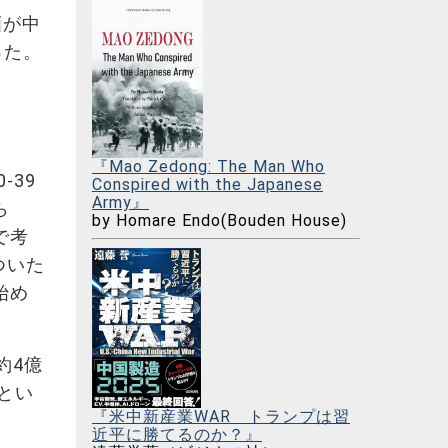
画が中
った。
『Mao Zedong: The Man Who
0-39
Conspired with the Japanese
Army』
ら
by Homare Endo(Bouden House)
で考
ついた
始め
約4億
とい
『米中新産業WAR トランプは習
近平に勝てるのか？』