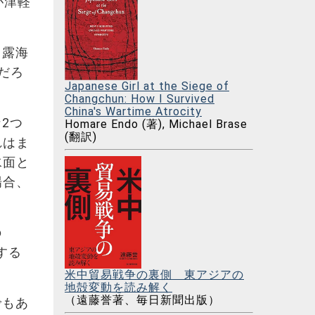
が津軽
中露海
だろ
Japanese Girl at the Siege of
Changchun: How I Survived
China's Wartime Atrocity
2つ
Homare Endo (著), Michael Brase
(翻訳)
れはま
水面と
場合、
の
する
米中貿易戦争の裏側 東アジアの
地殻変動を読み解く
（遠藤誉著、毎日新聞出版）
でもあ