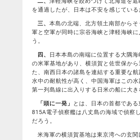
二、
津軽海峡を絞めつけて北海道を遮
を通過したが、日本は不安を感じている
三、
本島の北端、北方領土南部からそ
軍と空軍が同時に宗谷海峡と津軽海峡に
う。
四、
日本本島の南端に位置する大隅海
の米軍基地があり、横須賀と佐世保から
た、南西日本の諸島を連結する重要な航路
水中の耐航性が高く、中国海軍はこの水
第一列島線に出入りする日米の船に大き
「頭に一発」
とは、日本の首都である
815A電子偵察艦は八丈島の海域で偵
だろう。
米海軍の横須賀基地は東京湾への玄関