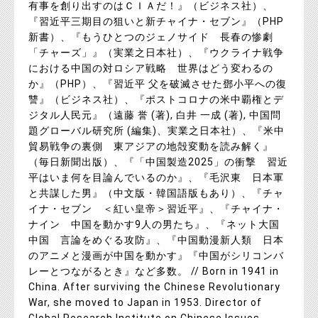
有事を創り出すのはＣＩＡだ！』（ビジネス社）、
『習近平三期目の狙いと新チャイナ・セブン』（PHP
新書）、『もうひとつのジェノサイド 長春の惨劇
「チャーズ」』（実業之日本社）、『ウクライナ戦争
における中国の対ロシア戦略 世界はどう変わるの
か』（PHP）、『習近平 父を破滅させた鄧小平への復
讐』（ビジネス社）、『ポストコロナの米中覇権とデ
ジタル人民元』（遠藤 誉 (著), 白井 一成 (著), 中国問
題グローバル研究所 (編集)、実業之日本社）、『米中
貿易戦争の裏側 東アジアの地殻変動を読み解く』
（毎日新聞出版）、『「中国製造2025」の衝撃 習近
平はいま何を目論んでいるのか』、『毛沢東 日本軍
と共謀した男』（中文版・韓国語版もあり）、『チャ
イナ・セブン ＜紅い皇帝＞習近平』、『チャイナ・
ナイン 中国を動かす9人の男たち』、『ネット大国
中国 言論をめぐる攻防』、『中国動漫新人類 日本
のアニメと漫画が中国を動かす』『中国がシリコンバ
レーとつながるとき』など多数。 // Born in 1941 in
China. After surviving the Chinese Revolutionary
War, she moved to Japan in 1953. Director of
Global Research Institute on Chinese Issues,