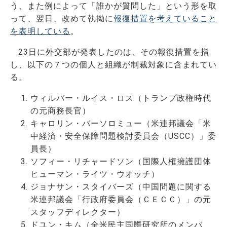
う、また例によって「誰かが質問した」という形を取
って、翌日、改めて執拗に
報復措置を考えていること
を表明している
。
23日に外交部が発表したのは、その報復措置を指
し、以下の７つの個人と組織が制裁対象に含まれてい
る。
ウィルバー・ルイス・ロス（トランプ政権時代
の元商務長官）
キャロリン・バーソロミュー（米連邦議会「米
中経済・安全保障問題検討委員会（USCC）」委
員長）
ソフィー・リチャードソン（国際人権擁護団体
ヒューマン・ライツ・ウオッチ）
ジョナサン・スタイバーズ（中国問題に関する
米連邦議会「行政府委員会（ＣＥＣＣ）」の元
スタッフディレクター）
ドユン・キム（全米民主国際研究所のメンバ