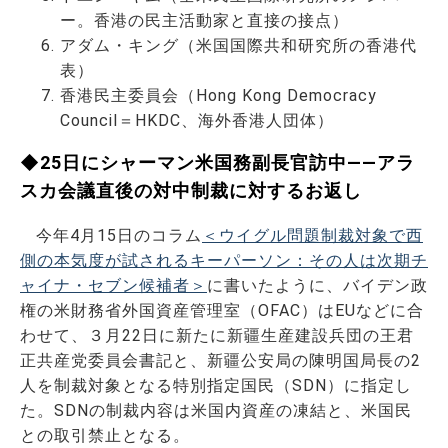
ー。香港の民主活動家と直接の接点）
アダム・キング（米国国際共和研究所の香港代
表）
香港民主委員会（Hong Kong Democracy
Council＝HKDC、海外香港人団体）
◆25日にシャーマン米国務副長官訪中――アラ
スカ会議直後の対中制裁に対するお返し
今年4月15日のコラム
＜ウイグル問題制裁対象で西
側の本気度が試されるキーパーソン：その人は次期チ
ャイナ・セブン候補者＞
に書いたように、バイデン政
権の米財務省外国資産管理室（OFAC）はEUなどに合
わせて、３月22日に新たに新疆生産建設兵団の王君
正共産党委員会書記と、新疆公安局の陳明国局長の2
人を制裁対象となる特別指定国民（SDN）に指定し
た。SDNの制裁内容は米国内資産の凍結と、米国民
との取引禁止となる。