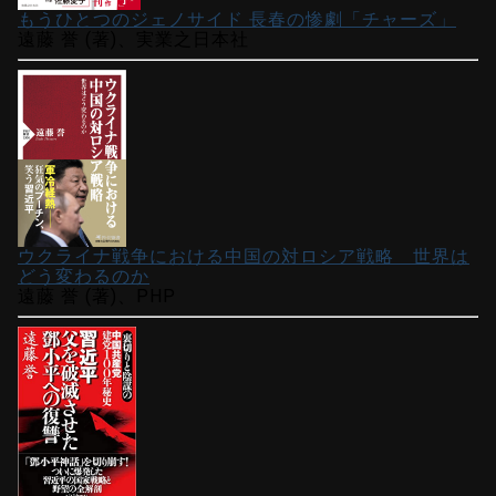
もうひとつのジェノサイド 長春の惨劇「チャーズ」
遠藤 誉 (著)、実業之日本社
ウクライナ戦争における中国の対ロシア戦略 世界は
どう変わるのか
遠藤 誉 (著)、PHP