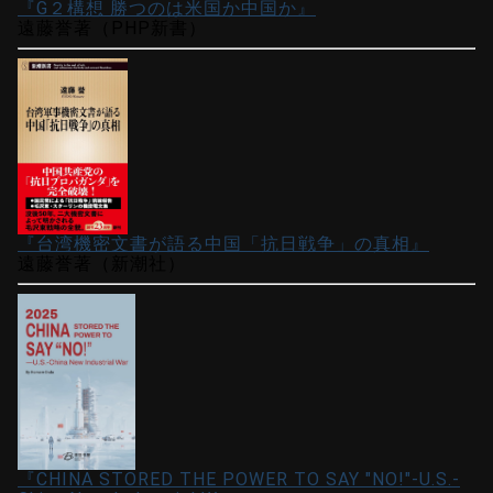
『G２構想 勝つのは米国か中国か』
遠藤誉著（PHP新書）
『台湾機密文書が語る中国「抗日戦争」の真相』
遠藤誉著（新潮社）
『CHINA STORED THE POWER TO SAY "NO!"-U.S.-