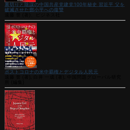
裏切りと陰謀の中国共産党建党100年秘史 習近平 父を
破滅させた鄧小平への復讐
遠藤 誉 (著)、ビジネス社
ポストコロナの米中覇権とデジタル人民元
遠藤 誉 (著), 白井 一成 (著), 中国問題グローバル研究
所 (編集)