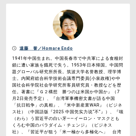
遠藤 誉／Homare Endo
1941年中国生まれ。中国長春市で中共軍による食糧封
鎖に遭い家族を餓死で失う。1953年日本帰国。中国問
題グローバル研究所所長。筑波大学名誉教授、理学博
士。内閣府総合科学技術会議専門委員(小泉政権)や中
国社会科学院社会学研究所客員研究員・教授などを歴
任。著書に『Ｇ２構想 勝つのは米国か中国か』（7
月2日発売予定）、『台湾軍事機密文書が語る中国
「抗日戦争」の真相』、『米中新産業WAR』（ビジネ
ス社）（中国語版『2025 中国凭实力说“不”』）、『嗤
（わら）う習近平の白い牙――イーロン・マスクとも
くろむ中国のパラダイム・チェンジ』（ビジネス
社）、『習近平が狙う「米一極から多極化へ」 台湾