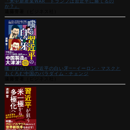
『米中新産業WAR トランプは習近平に勝てるの
か？』
遠藤誉著（ビジネス社）
嗤（わら）う習近平の白い牙――イーロン・マスクと
もくろむ中国のパラダイム・チェンジ
遠藤誉著（ビジネス社）