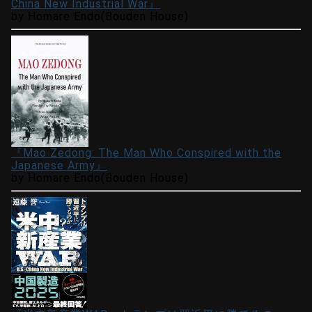
China New Industrial War』
by Homare Endo(Bouden House)
『Mao Zedong: The Man Who Conspired with the
Japanese Army』
by Homare Endo(Bouden House)