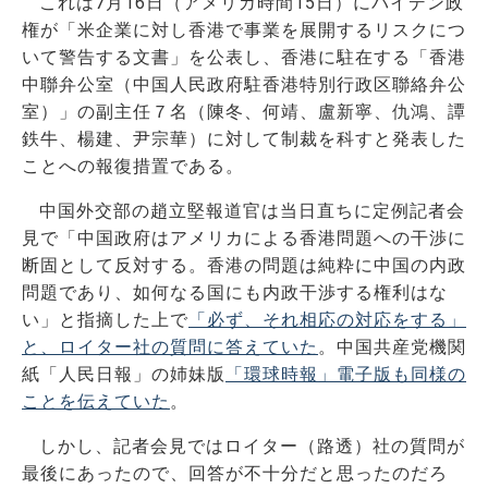
これは7月16日（アメリカ時間15日）にバイデン政
権が「米企業に対し香港で事業を展開するリスクにつ
いて警告する文書」を公表し、香港に駐在する「香港
中聯弁公室（中国人民政府駐香港特別行政区聯絡弁公
室）」の副主任７名（陳冬、何靖、盧新寧、仇鴻、譚
鉄牛、楊建、尹宗華）に対して制裁を科すと発表した
ことへの報復措置である。
中国外交部の趙立堅報道官は当日直ちに定例記者会
見で「中国政府はアメリカによる香港問題への干渉に
断固として反対する。香港の問題は純粋に中国の内政
問題であり、如何なる国にも内政干渉する権利はな
い」と指摘した上で
「必ず、それ相応の対応をする」
と、ロイター社の質問に答えていた
。中国共産党機関
紙「人民日報」の姉妹版
「環球時報」電子版も同様の
ことを伝えていた
。
しかし、記者会見ではロイター（路透）社の質問が
最後にあったので、回答が不十分だと思ったのだろ