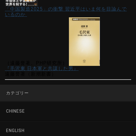
「中国製造2025」の衝撃 習近平はいま何を目論んで
いるのか
（遠藤誉著、PHP研究所）
『毛沢東 日本軍と共謀した男』
遠藤誉著（新潮新書）
カテゴリー
CHINESE
ENGLISH