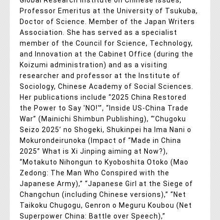
Professor Emeritus at the University of Tsukuba,
Doctor of Science. Member of the Japan Writers
Association. She has served as a specialist
member of the Council for Science, Technology,
and Innovation at the Cabinet Office (during the
Koizumi administration) and as a visiting
researcher and professor at the Institute of
Sociology, Chinese Academy of Social Sciences.
Her publications include “2025 China Restored
the Power to Say 'NO!'”, “Inside US-China Trade
War” (Mainichi Shimbun Publishing), “’Chugoku
Seizo 2025’ no Shogeki, Shukinpei ha Ima Nani o
Mokurondeirunoka (Impact of “Made in China
2025” What is Xi Jinping aiming at Now?),
“Motakuto Nihongun to Kyoboshita Otoko (Mao
Zedong: The Man Who Conspired with the
Japanese Army),” “Japanese Girl at the Siege of
Changchun (including Chinese versions),” “Net
Taikoku Chugogu, Genron o Meguru Koubou (Net
Superpower China: Battle over Speech),”