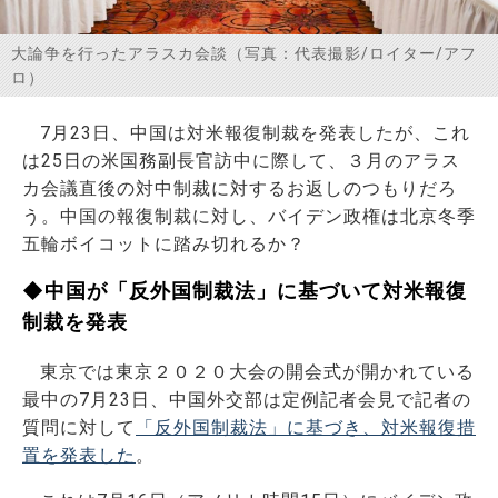
お問い合わせ
大論争を行ったアラスカ会談（写真：代表撮影/ロイター/アフ
ロ）
7月23日、中国は対米報復制裁を発表したが、これ
は25日の米国務副長官訪中に際して、３月のアラス
カ会議直後の対中制裁に対するお返しのつもりだろ
う。中国の報復制裁に対し、バイデン政権は北京冬季
五輪ボイコットに踏み切れるか？
◆中国が「反外国制裁法」に基づいて対米報復
制裁を発表
東京では東京２０２０大会の開会式が開かれている
最中の7月23日、中国外交部は定例記者会見で記者の
質問に対して
「反外国制裁法」に基づき、対米報復措
置を発表した
。