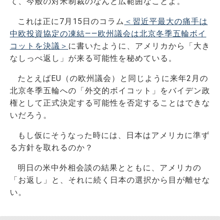
て、今般の対米制裁のなんと広範囲なことよ。
これは正に7月15日のコラム
＜習近平最大の痛手は
中欧投資協定の凍結――欧州議会は北京冬季五輪ボイ
コットを決議＞
に書いたように、アメリカから「大き
なしっぺ返し」が来る可能性を秘めている。
たとえばEU（の欧州議会）と同じように来年2月の
北京冬季五輪への「外交的ボイコット」をバイデン政
権として正式決定する可能性を否定することはできな
いだろう。
もし仮にそうなった時には、日本はアメリカに準ず
る方針を取れるのか？
明日の米中外相会談の結果とともに、アメリカの
「お返し」と、それに続く日本の選択から目が離せな
い。