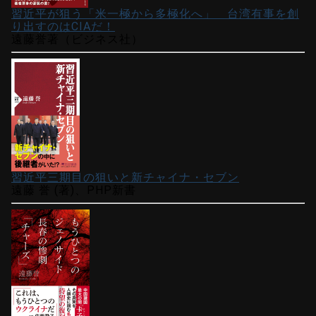
習近平が狙う「米一極から多極化へ」 台湾有事を創
り出すのはCIAだ！
遠藤誉著（ビジネス社）
習近平三期目の狙いと新チャイナ・セブン
遠藤 誉 (著)、PHP新書