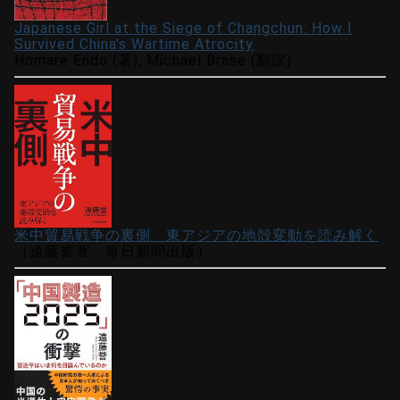
Japanese Girl at the Siege of Changchun: How I
Survived China's Wartime Atrocity
Homare Endo (著), Michael Brase (翻訳)
米中貿易戦争の裏側 東アジアの地殻変動を読み解く
（遠藤誉著、毎日新聞出版）