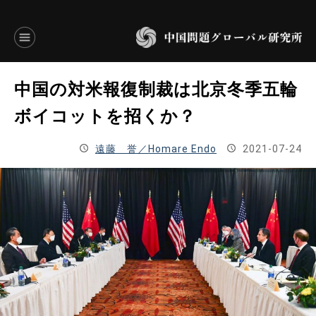
言語別アーカイブ
中国の対米報復制裁は北京冬季五輪
ENGLISH
ボイコットを招くか？
JAPANESE
遠藤 誉／Homare Endo
2021-07-24
基本操作
トップページ
研究員
研究所概要
設立趣意書