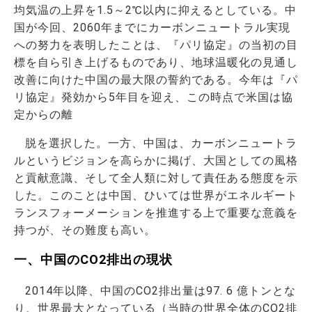
均気温の上昇を1.5～2℃以内に抑えるとしている。中
国が今回、2060年までにカーボンニュートラル実現
への努力を表明したことは、『パリ協定』の当初の目
標を自ら引き上げるものであり、地球温暖化の見通し
改善に向けた中国の最大限の誓約である。今年は『パ
リ協定』発効から5年目を迎え、この時点で米国は協
定からの離
脱を選択した。一方、中国は、カーボンニュートラ
ルというビジョンを高らかに掲げ、大国としての風格
と貢献意識、そして全人類に対して責任ある態度を示
した。このことは中国、ひいては世界がエネルギート
ランスフォーメーションを推進する上で重要な意義を
持つが、その難度も高い。
一、中国のCO2排出の現状
2014年以降、中国のCO2排出量は97. 6 億トンとな
り、世界最大となっている（当時の世界全体のCO2排