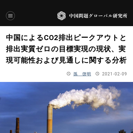
言語別アーカイブ
中国によるCO2排出ピークアウトと
ENGLISH
排出実質ゼロの目標実現の現状、実
現可能性および見通しに関する分析
JAPANESE
孫 啓明
2021-02-09
基本操作
トップページ
研究員
研究所概要
設立趣意書