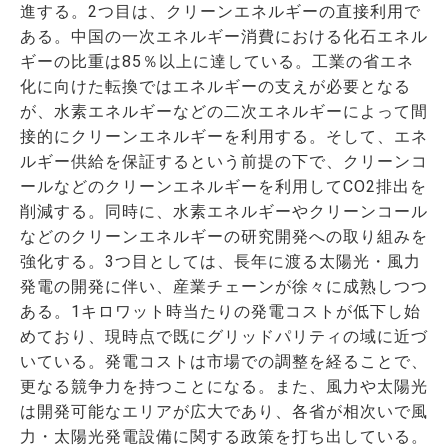
進する。2つ目は、クリーンエネルギーの直接利用で
ある。中国の一次エネルギー消費における化石エネル
ギーの比重は85％以上に達している。工業の省エネ
化に向けた転換ではエネルギーの支えが必要となる
が、水素エネルギーなどの二次エネルギーによって間
接的にクリーンエネルギーを利用する。そして、エネ
ルギー供給を保証するという前提の下で、クリーンコ
ールなどのクリーンエネルギーを利用してCO2排出を
削減する。同時に、水素エネルギーやクリーンコール
などのクリーンエネルギーの研究開発への取り組みを
強化する。3つ目としては、長年に渡る太陽光・風力
発電の開発に伴い、産業チェーンが徐々に成熟しつつ
ある。1キロワット時当たりの発電コストが低下し始
めており、現時点で既にグリッドパリティの域に近づ
いている。発電コストは市場での調整を経ることで、
更なる競争力を持つことになる。また、風力や太陽光
は開発可能なエリアが広大であり、各省が相次いで風
力・太陽光発電設備に関する政策を打ち出している。