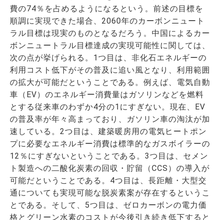
費の74％を占めるようになるという。前述の目標を
順調に実現できた場合、2060年のカーボンニュート
ラル目標は現実のものとなるだろう。中国によるカー
ボンニュートラル目標達成の実現可能性に関しては、
次の点が挙げられる。1つ目は、非化石エネルギーの
利用コスト低下がその普及に追い風となり、利用範囲
の拡大が可能だということである。例えば、電気自動
車（EV）のエネルギー消費量はガソリンなどを燃料
とする従来車のわずか4分の1にすぎない。現在、EV
の普及率が年々高まっており、ガソリン車の淘汰が加
速している。2つ目は、建築暖房用の電気ヒートポン
プに必要なエネルギー消費は標準的なガスボイラーの
12％にすぎないということである。3つ目は、セメン
ト製造への二酸化炭素の回収・貯留（CCS）の導入が
可能だということである。4つ目は、長距離・大型交
通についても実現可能な脱炭素案が存在するというこ
とである。そして、5つ目は、ゼロカーボンの電力価
格とグリーン水素のコストが今後引き続き低下すると