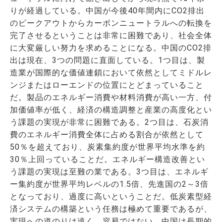
りが経過している。中国が今後40年間内にCO2排出
のピークアウトからカーボンニュートラルへの転換を
完了させるということは非常に困難であり、社会全体
に大変厳しい努力を求めることになる。中国のCO2排
出は現在、3つの問題に直面している。1つ目は、製
造業が国際的な価値連鎖において依然としてミドルレ
ンジまたはローエンドの位置にとどまっていること
だ。製品のエネルギー消費や材料消費が高い一方、付
加価値率が低く、経済の構造調整と産業の高度化とい
う課題の実現が非常に困難である。2つ目は、石炭消
費のエネルギー消費全体に占める割合が依然として
50％を超えており、炭素集約度が世界平均水準を約
30％上回っていることだ。エネルギー構造改善とい
う課題の実現は至難の業である。3つ目は、エネルギ
ー集約度が世界平均レベルの1.5倍、先進国の2～3倍
となっており、過度に高いということだ。低炭素型経
済システムの構築という任務は極めて重要であるが、
実現への道のりは遠く、容易ではない。中国は長期的