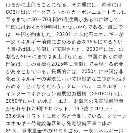
はるかに上回ることになる。その理由は、欧米には
CO2排出のピークアウトからカーボンニュートラルに
至るまでに50～70年間の過渡期があるのに対して、
中国にはわずか30年間しかないからである。最近で
は、中国が約束した、2020年に非化石エネルギーが
一次エネルギー消費に占める割合を15％にするとい
う目標は既に前倒しで実現された。2030年にはこの
割合が20％にまで引き上げられる。中国の多くの専
門家は、この目標を2025年に前倒しで実現する必要
があるとしている。長期的には、2050年に中国は非
化石エネルギーの実現において絶対的な主導的地位を
占めることになるだろう。グローバル・エネルギー・
インターコネクション発展協力機構（GEIDCO）は、
2050年に中国の水力、風力、太陽光の発電設備容量
がそれぞれ7.4億キロワット、19.7億キロワット、
23.6億キロワットに達すると予測している。クリーン
エネルギー発電設備容量が発電設備容量全体の
89％、発電量全体の91％を占め、一次エネルギー消