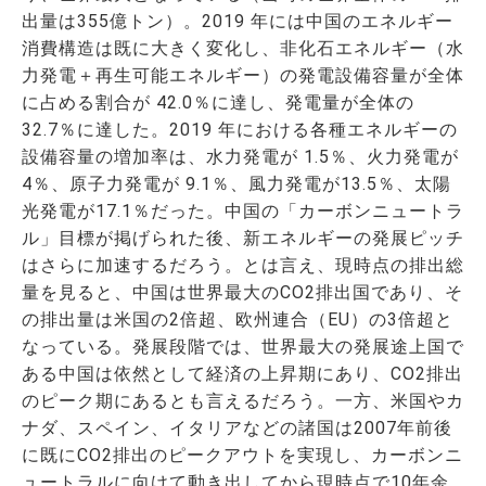
出量は355億トン）。2019 年には中国のエネルギー
消費構造は既に大きく変化し、非化石エネルギー（水
力発電＋再生可能エネルギー）の発電設備容量が全体
に占める割合が 42.0％に達し、発電量が全体の
32.7％に達した。2019 年における各種エネルギーの
設備容量の増加率は、水力発電が 1.5％、火力発電が
4％、原子力発電が 9.1％、風力発電が13.5％、太陽
光発電が17.1％だった。中国の「カーボンニュートラ
ル」目標が掲げられた後、新エネルギーの発展ピッチ
はさらに加速するだろう。とは言え、現時点の排出総
量を見ると、中国は世界最大のCO2排出国であり、そ
の排出量は米国の2倍超、欧州連合（EU）の3倍超と
なっている。発展段階では、世界最大の発展途上国で
ある中国は依然として経済の上昇期にあり、CO2排出
のピーク期にあるとも言えるだろう。一方、米国やカ
ナダ、スペイン、イタリアなどの諸国は2007年前後
に既にCO2排出のピークアウトを実現し、カーボンニ
ュートラルに向けて動き出してから現時点で10年余