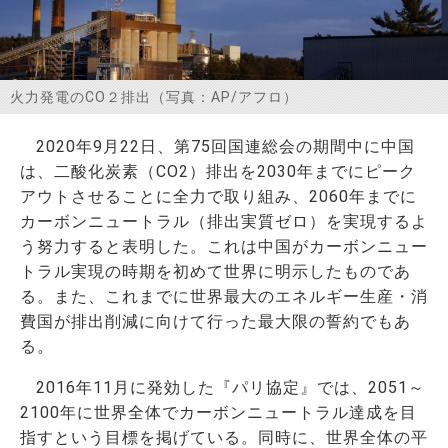
お問い合わせ
火力発電のCO２排出（写真：AP/アフロ）
2020年9月22日、第75回国連総会の期間中に中国
は、二酸化炭素（CO2）排出を2030年までにピーク
アウトさせることに全力で取り組み、2060年までに
カーボンニュートラル（排出実質ゼロ）を実現するよ
う努力すると表明した。これは中国がカーボンニュー
トラル実現の時期を初めて世界に明示したものであ
る。また、これまでに世界最大のエネルギー生産・消
費国が排出削減に向けて行った最大限の誓約でもあ
る。
2016年11月に発効した『パリ協定』では、2051～
2100年に世界全体でカーボンニュートラル達成を目
指すという目標を掲げている。同時に、世界全体の平