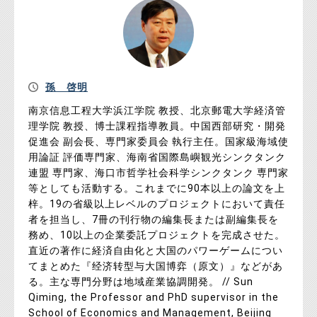
孫 啓明
南京信息工程大学浜江学院 教授、北京郵電大学経済管
理学院 教授、博士課程指導教員。中国西部研究・開発
促進会 副会長、専門家委員会 執行主任。国家級海域使
用論証 評価専門家、海南省国際島嶼観光シンクタンク
連盟 専門家、海口市哲学社会科学シンクタンク 専門家
等としても活動する。これまでに90本以上の論文を上
梓。19の省級以上レベルのプロジェクトにおいて責任
者を担当し、7冊の刊行物の編集長または副編集長を
務め、10以上の企業委託プロジェクトを完成させた。
直近の著作に経済自由化と大国のパワーゲームについ
てまとめた『经济转型与大国博弈（原文）』などがあ
る。主な専門分野は地域産業協調開発。 // Sun
Qiming, the Professor and PhD supervisor in the
School of Economics and Management, Beijing