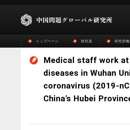
トップページ
研究員
研究所概
Medical staff work at
diseases in Wuhan Uni
coronavirus (2019-nC
China’s Hubei Province