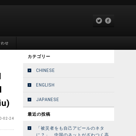
合わせ
カテゴリー
CHINESE
l
ENGLISH
l
JAPANESE
iu)
最近の投稿
0-02-24
「被災者をも自己アピールのネタ
に？」 中国のネットがざわつく高