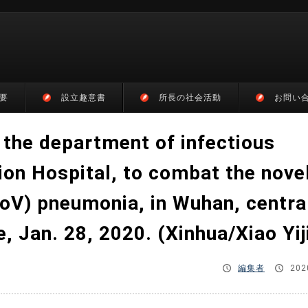
要
設立趣意書
所長の社会活動
お問い
 the department of infectious
on Hospital, to combat the nove
oV) pneumonia, in Wuhan, centra
, Jan. 28, 2020. (Xinhua/Xiao Yij
編集者
202