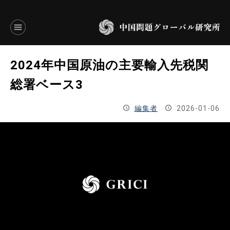
言語別アーカイブ
2024年中国原油の主要輸入先税関
ENGLISH
総署ベース3
JAPANESE
編集者
2026-01-06
基本操作
トップページ
研究員
研究所概要
設立趣意書