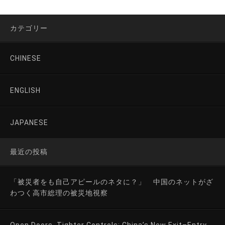
カテゴリー
CHINESE
ENGLISH
JAPANESE
最近の投稿
「被災者をも自己アピールのネタに？」 中国のネットがざ
わつく高市総理の被災地視察
Open Doors, Tighter Controls: China’s New Exit–Entry