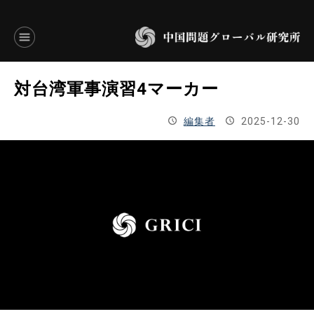
言語別アーカイブ
対台湾軍事演習4マーカー
ENGLISH
編集者
2025-12-30
JAPANESE
基本操作
トップページ
研究員
研究所概要
設立趣意書