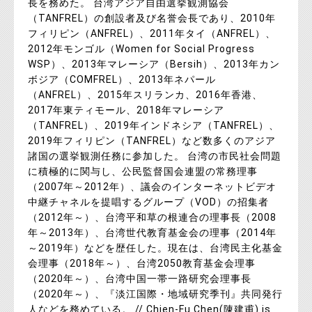
長を務めた。 台湾アジア自由選挙観測協会
（TANFREL）の創設者及び名誉会長であり、2010年
フィリピン（ANFREL）、2011年タイ（ANFREL）、
2012年モンゴル（Women for Social Progress
WSP）、2013年マレーシア（Bersih）、2013年カン
ボジア（COMFREL）、2013年ネパール
（ANFREL）、2015年スリランカ、2016年香港、
2017年東ティモール、2018年マレーシア
（TANFREL）、2019年インドネシア（TANFREL）、
2019年フィリピン（TANFREL）など数多くのアジア
諸国の選挙観測任務に参加した。 台湾の市民社会問題
に積極的に関与し、公民監督国会連盟の常務理事
（2007年～2012年）、議会のインターネットビデオ
中継チャネルを提唱するグループ（VOD）の招集者
（2012年～）、台湾平和草の根連合の理事長（2008
年～2013年）、台湾世代教育基金会の理事（2014年
～2019年）などを歴任した。現在は、台湾民主化基金
会理事（2018年～）、台湾2050教育基金会理事
（2020年～）、台湾中国一帯一路研究会理事長
（2020年～）、『淡江国際・地域研究季刊』共同発行
人などを務めている。 // Chien-Fu Chen(陳建甫) is