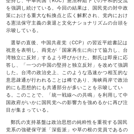
堅持し、中華民国（ROC）憲法枠組下での平和的交流
を強調し続けている。今回の結果は、国民党の対中政
策における重大な転換点と広く解釈され、党内におけ
る憲法保守主義の衰退と文化ナショナリズムの台頭を
示唆している。
選挙の直後、中国共産党（CCP）の習近平総書記は
祝意を表明し、両党が「国家再生に向けて協力し、台
湾独立に反対」するよう呼びかけた。鄭氏は即座に応
答し、「一つの中国の堅持と独立反対」を改めて強調
した。台湾の政治史上、このような迅速かつ相互的な
意思疎通が行われることは稀であり、海峡両岸で政治
的にも思想的にも共通部分が多いことを示唆してい
る。このことで、「統一戦線への共鳴」を利用して中
国政府がいかに国民党への影響力を強めるかに再び注
目が集まっている。
鄭氏の支持基盤は政治思想の純粋性を重視する国民
党系の強硬保守派「深藍派」や草の根の党員であるの