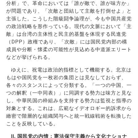
分析」で、革命においては「誰が敵で、誰が味方か」
が問題であり、「次敵と団結して主敵を打倒せよ」と
主張した。こうした階級闘争論理が、今も中国共産党
の政治戦略を形作っている。現代の文脈において「主
敵」は台湾の主体性と民主的基盤を体現する民進党
（DPP）政権であり、「次敵」には国民党内部の構
成員や分断・懐柔の可能性が見込める中道派エリート
などが挙げられる。
ゆえに、祝電は政治的指標として機能する。北京は
もはや国民党を一枚岩の集団とは見なしておらず、
各々のスタンスによって分類する。「一つの中国、一
つの解釈（一中同表）」に同調する勢力は味方と見な
し、中華民国の枠組みを支持する勢力は監視と指導の
対象とする。これは、広範なイデオロギー的訴求から
緻密で階層的な組織関与へと統一戦線戦術を転換した
ことを反映している。
II. 国民党の内情：憲法保守主義から文化ナショナ