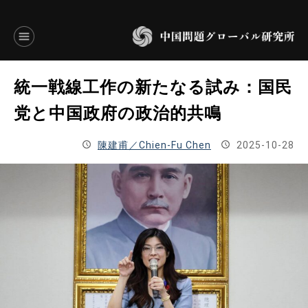
言語別アーカイブ
統一戦線工作の新たなる試み：国民
ENGLISH
党と中国政府の政治的共鳴
JAPANESE
陳建甫／Chien-Fu Chen
2025-10-28
基本操作
トップページ
研究員
研究所概要
設立趣意書