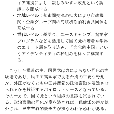
ィア連携により「親しみやすい政党という認
識」を醸成する。
地域レベル：
都市間交流の拡大により市政機
関・企業グループ間の海峡横断的利害共同体を
形成する。
世代レベル：
奨学金、ユースキャンプ、起業家
プログラムなどを活用して国民党の若者や学界
のエリート層を取り込み、「文化的中国」とい
うアイデンティティの枠組みを徐々に構築す
る。
こうした構造の中、国民党は力によらない同化の実
験場であり、民主主義国家である台湾の主要な野党
が、外圧がなくとも中国共産党の政治言動を浸透させ
られるかを検証するパイロットケースとなっている。
その一方で、国民党という組織の意識も試されてい
る。政治言動の同化が度を過ぎれば、穏健派の声が疎
外され、民主主義的競争力が損なわれる恐れがある。