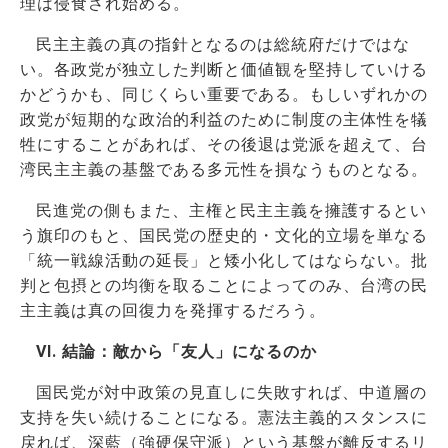
理は侵食され始める。
民主主義の真の指針となるのは総統府だけではな
い。各政党が独立した判断と価値観を堅持していける
かどうかも、同じくらい重要である。もしいずれかの
政党が短期的な政治的利益のために制度の主体性を犠
牲にすることがあれば、その後退は党派を超えて、台
湾民主主義の基盤である多元性を損なうものとなる。
民進党の側もまた、主権と民主主義を擁護するとい
う旗印のもと、国民党の歴史的・文化的立場を単なる
「統一戦線活動の延長」と矮小化してはならない。批
判と包摂との均衡を取ることによってのみ、台湾の民
主主義は真の回復力を発揮するだろう。
VI.
結論：敵から「友人」になるのか
国民党が対中政策の見直しに失敗すれば、中道層の
支持を失い続けることになる。憲法主義的スタンスに
戻れば、深藍（強硬保守派）という基盤が離反するリ