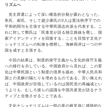
リズムへ
党主席選によって深い構造的分裂が露わとなった。
朱氏、郝氏、そして趙少康氏の3人は憲法秩序下での
平和的関与を主張する中華民国志向派を代表する。こ
れに対して鄭氏は「民進党が語る独立路線を廃し、国
家アイデンティティを回復する」ことを目指す文化ナ
ショナリズムへの転換を標榜し、海峡両岸は一つの中
国を成すと主張する。
今回の結果は、制度的保守主義から文化的保守主義
への移行を示している。中国政府から見れば、この変
化は中華民国という制度の境界を緩め、中華人民共和
国との見解の隔たりを埋めるものである。言い換えれ
ば、中国政府が目指しているのは国民党の再編成とい
うよりも、むしろ彼らの認識を中国共産党が語るナラ
ティブと合致させることである。
文化ナショナリズムは一部の草の根党員に感情的な