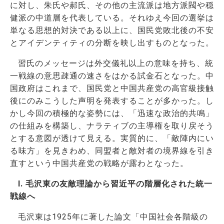
に対し、朱氏や郝氏、その他の主流派は地方派閥や穏
健派の中道層を代表している。それゆえ今回の選挙は
単なる思想的対決である以上に、国民党敗北後の不安
とアイデンティティの分断を映し出すものとなった。
習氏のメッセージは外交儀礼以上の意味を持ち、統
一戦線の意思疎通の速さをはかる試金石となった。中
国政府はこれまで、国民党と中国共産党の高官級接触
後にのみこうした声明を発表することが多かった。し
かし今回の積極的な姿勢には、「迅速な政治的共鳴」
の仕組みを構築し、ナラティブの主導権を取り戻そう
とする意図が透けて見える。実質的に、「敵陣内にい
る味方」を見きわめ、同盟者と敵対者の境界線を引き
直すという中国共産党の戦略が露わとなった。
I. 毛沢東の友敵理論から習近平の階層化された統一
戦線へ
毛沢東は1925年に著した論文「中国社会各階級の