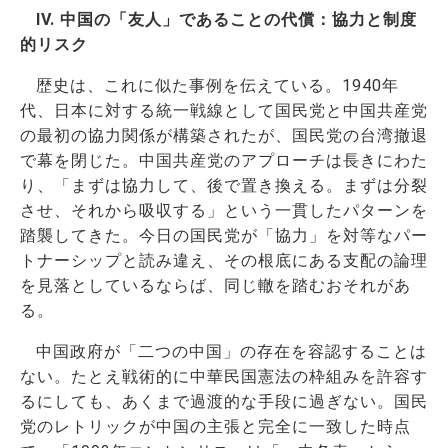
IV. 中国の「友人」であることの代償：協力と制度
的リスク
歴史は、これに似た事例を伝えている。1940年
代、日本に対する統一戦線として国民党と中国共産党
の最初の協力関係が構築されたが、国民党の台湾撤退
で幕を閉じた。中国共産党のアプローチは長きにわた
り、「まずは協力して、後で置き換える。まずは分裂
させ、それから吸収する」という一貫したパターンを
踏襲してきた。今日の国民党が「協力」を対等なパー
トナーシップと読み違え、その根底にある支配の論理
を見落としているならば、同じ轍を踏むおそれがあ
る。
中国政府が「二つの中国」の存在を容認することは
ない。たとえ戦術的に中華民国憲法の枠組みを許容す
るにしても、あくまで過渡的な手段に過ぎない。国民
党のレトリックが中国の主張と完全に一致した時点