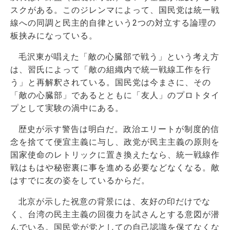
スクがある。このジレンマによって、国民党は統一戦
線への同調と民主的自律という2つの対立する論理の
板挟みになっている。
毛沢東が唱えた「敵の心臓部で戦う」という考え方
は、習氏によって「敵の組織内で統一戦線工作を行
う」と再解釈されている。国民党は今まさに、その
「敵の心臓部」であるとともに「友人」のプロトタイ
プとして実験の渦中にある。
歴史が示す警告は明白だ。政治エリートが制度的信
念を捨てて便宜主義に与し、政党が民主主義の原則を
国家使命のレトリックに置き換えたなら、統一戦線作
戦はもはや秘密裏に事を進める必要などなくなる。敵
はすでに友の姿をしているからだ。
北京が示した祝意の背景には、友好の印だけでな
く、台湾の民主主義の回復力を試さんとする意図が潜
んでいる。国民党が党としての自己認識を保てなくな