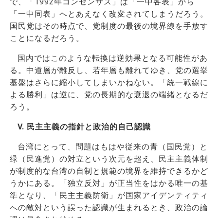
で、「1992年コンセンサス」は「一中各表」から
「一中同表」へとあえなく改変されてしまうだろう。
国民党はその時点で、党制度の最後の境界線を手放す
ことになるだろう。
国内ではこのような転換は逆効果となる可能性があ
る。中道層が離反し、若年層も離れてゆき、党の選挙
基盤はさらに縮小してしまいかねない。「統一戦線に
よる勝利」は逆に、党の長期的な衰退の端緒となるだ
ろう。
V. 民主主義の指針と政治的自己認識
台湾にとって、問題はもはや従来の青（国民党）と
緑（民進党）の対立という次元を超え、民主主義体制
が制度的な台湾の自制と規範の境界を維持できるかど
うかにある。「独立反対」が正当性をはかる唯一の基
準となり、「民主主義防衛」が国家アイデンティティ
への敵対という誤った認識が生まれるとき、政治の論