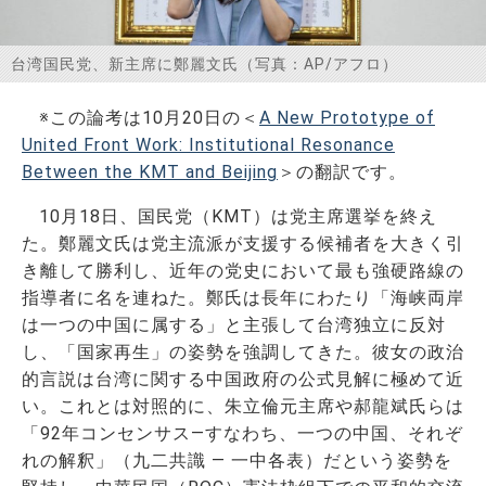
お問い合わせ
台湾国民党、新主席に鄭麗文氏（写真：AP/アフロ）
※この論考は10月20日の＜
A New Prototype of
United Front Work: Institutional Resonance
Between the KMT and Beijing
＞の翻訳です。
10月18日、国民党（KMT）は党主席選挙を終え
た。鄭麗文氏は党主流派が支援する候補者を大きく引
き離して勝利し、近年の党史において最も強硬路線の
指導者に名を連ねた。鄭氏は長年にわたり「海峡両岸
は一つの中国に属する」と主張して台湾独立に反対
し、「国家再生」の姿勢を強調してきた。彼女の政治
的言説は台湾に関する中国政府の公式見解に極めて近
い。これとは対照的に、朱立倫元主席や郝龍斌氏らは
「92年コンセンサス―すなわち、一つの中国、それぞ
れの解釈」（九二共識 ― 一中各表）だという姿勢を