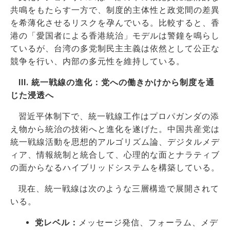
共鳴をもたらす一方で、制度的主体性と政党間の差異
を希薄化させるリスクを孕んでいる。比較すると、香
港の「愛国者による香港統治」モデルは警鐘を鳴らし
ているが、台湾の多党制民主主義は依然として公正な
競争を行い、内部の多元性を維持している。
III.
統一戦線の進化：党への働きかけから制度を通
じた浸透へ
習近平体制下で、統一戦線工作はプロパガンダの添
え物から統治の技術へと進化を遂げた。中国共産党は
統一戦線活動を思想的アルゴリズム論、デジタルメデ
ィア、情報統制と統合して、心理的な面とナラティブ
の面からなるハイブリッドシステムを構築している。
現在、統一戦線は次のような三層構造で展開されて
いる。
党レベル：
メッセージ発信、フォーラム、メデ