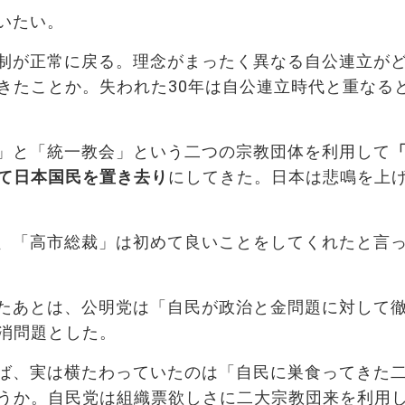
いたい。
制が正常に戻る。理念がまったく異なる自公連立が
きたことか。失われた30年は自公連立時代と重なる
」と「統一教会」という二つの宗教団体を利用して
て日本国民を置き去り
にしてきた。日本は悲鳴を上
、「高市総裁」は初めて良いことをしてくれたと言
たあとは、公明党は「自民が政治と金問題に対して
消問題とした。
ば、実は横たわっていたのは「自民に巣食ってきた
うか。自民党は組織票欲しさに二大宗教団来を利用