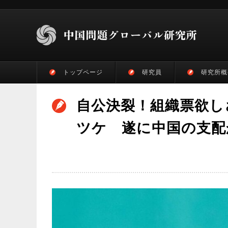
トップページ
研究員
研究所概
自公決裂！組織票欲し
ツケ 遂に中国の支配