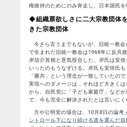
権維持のためにのみ奔走し、日本国民を
◆組織票欲しさに二大宗教団体
きた宗教団体
今さら言うまでもないが、旧統一教会
で生まれた旧統一教会は1968年に反
岸信介首相と意気投合した。岸氏は安倍
いったのもうなずける。岸氏も安倍氏も
「勝共」という理念が一致していたので
実現へのダメージは，それほど大きくは
から、自民党に「子ども家庭庁」などが
で、今も完全に解決されたとは言いにく
方や公明党の場合は、10月8日の論考
ントロール下になり続ける道を選んだ自