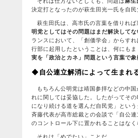
それは仕方ないとしても、問題は
麻生
決定打となったのが萩生田光一氏を自民
萩生田氏は、高市氏の言葉を借りれば
明党としてはその問題はまだ解決してな
ランスにおいて、「創価学会」からすれ
行部に起用したということは、何にもま
実を「政治とカネ」問題という言葉で象
◆自公連立解消によって生まれ
もちろん公明党は靖国参拝などの中国
れに関しては妥協した。したがってその
になり続ける道を選んだ自民党」という
斉藤代表が高市総裁との会談で「自公連
のコントロール下に置かれることはなく
それは「めでたい」ことだ。