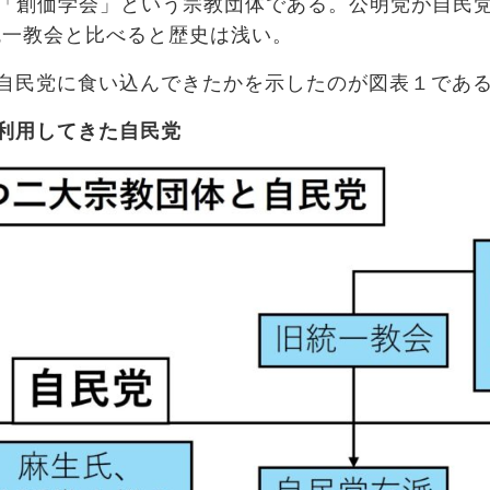
「創価学会」という宗教団体である。公明党が自民
統一教会と比べると歴史は浅い。
自民党に食い込んできたかを示したのが図表１であ
利用してきた自民党