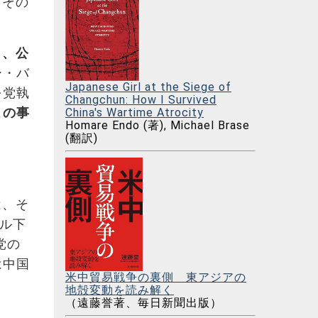
。その
く、公
ー・バ
Japanese Girl at the Siege of
を党執
Changchun: How I Survived
この事
China's Wartime Atrocity
Homare Endo (著), Michael Brase
(翻訳)
は、そ
ール下
党の
は中国
米中貿易戦争の裏側 東アジアの
地殻変動を読み解く
（遠藤誉著、毎日新聞出版）