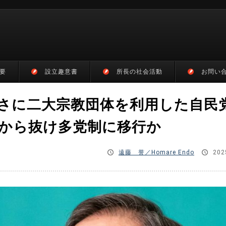
要
設立趣意書
所長の社会活動
お問い
さに二大宗教団体を利用した自民
から抜け多党制に移行か
遠藤 誉／Homare Endo
202