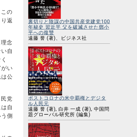
。この
くり返
裏切りと陰謀の中国共産党建党100
年秘史 習近平 父を破滅させた鄧小
平への復讐
遠藤 誉 (著)、ビジネス社
。理念
ない自
なく
どがい
氏は公
ポストコロナの米中覇権とデジタ
自民党
ル人民元
には自
遠藤 誉 (著), 白井 一成 (著), 中国問
題グローバル研究所 (編集)
いう側