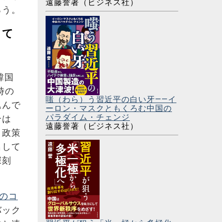
遠藤誉著（ビジネス社）
ろう。
して
韓国
時の
嗤（わら）う習近平の白い牙――イ
込んで
ーロン・マスクともくろむ中国の
パラダイム・チェンジ
合は
遠藤誉著（ビジネス社）
、政策
名して
深刻
のコ
バック