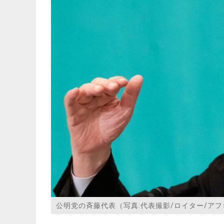
公明党の斉藤代表（写真:代表撮影/ロイター/アフ