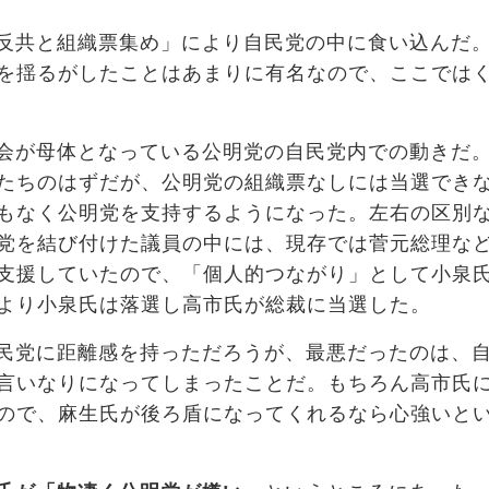
反共と組織票集め」により自民党の中に食い込んだ
を揺るがしたことはあまりに有名なので、ここでは
会が母体となっている公明党の自民党内での動きだ
たちのはずだが、公明党の組織票なしには当選でき
もなく公明党を支持するようになった。左右の区別
党を結び付けた議員の中には、現存では菅元総理な
支援していたので、「個人的つながり」として小泉
より小泉氏は落選し高市氏が総裁に当選した。
民党に距離感を持っただろうが、最悪だったのは、
言いなりになってしまったことだ。もちろん高市氏
ので、麻生氏が後ろ盾になってくれるなら心強いと