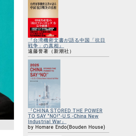
『台湾機密文書が語る中国「抗日
戦争」の真相』
遠藤誉著（新潮社）
『CHINA STORED THE POWER
TO SAY "NO!"-U.S.-China New
Industrial War』
by Homare Endo(Bouden House)