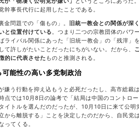
氏が「物凄く公明党が嫌い」
というところにあった
党幹事長代行に起用したことである。
裏金問題での「傷もの」。
旧統一教会との関係が深
いと位置付けている
。つまり二つの宗教団体のパワ
ばライバル関係にあった「旧統一教会」の「残滓」
して許しがたいことだったにちがいない。だから、
徴的に代表させた
ものと推測される。
る可能性の高い多党制政治
が嫌う行動を抑え込もうと必死だったし、高市総裁
時点では10月8日の論考で「結局は中国のコントロ
タイトルを選んだのだったが、10月10日に来て公明
立から離脱する」ことを決定したのだから、自民党
なってくる。