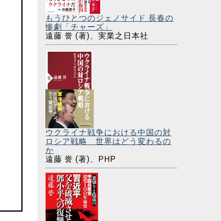
もうひとつのジェノサイド 長春の
惨劇「チャーズ」
遠藤 誉 (著)、実業之日本社
ウクライナ戦争における中国の対
ロシア戦略 世界はどう変わるの
か
遠藤 誉 (著)、PHP