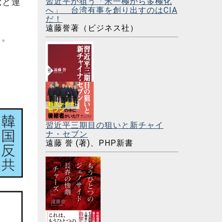
習近平が狙う「米一極から多極化
党と連
へ」 台湾有事を創り出すのはCIA
だ！
遠藤誉著（ビジネス社）
る。
習近平三期目の狙いと新チャイ
ナ・セブン
遠藤 誉 (著)、PHP新書