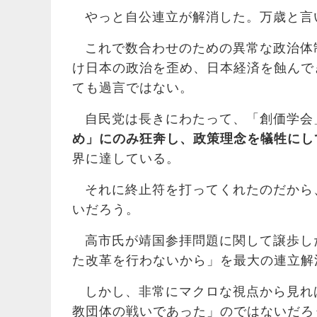
やっと自公連立が解消した。万歳と言
これで数合わせのための異常な政治体
け日本の政治を歪め、日本経済を蝕んで
ても過言ではない。
自民党は長きにわたって、「創価学会
め」にのみ狂奔し、政策理念を犠牲にし
界に達している。
それに終止符を打ってくれたのだから
いだろう。
高市氏が靖国参拝問題に関して譲歩し
た改革を行わないから」を最大の連立解
しかし、非常にマクロな視点から見れ
教団体の戦いであった」のではないだろ