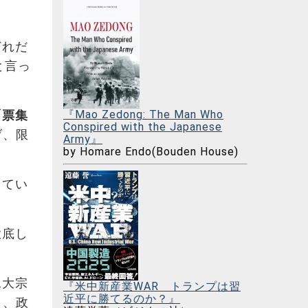
どれだ
と言っ
『Mao Zedong: The Man Who
「票集
Conspired with the Japanese
げ、限
Army』
by Homare Endo(Bouden House)
ってい
徹底し
二大宗
『米中新産業WAR トランプは習
近平に勝てるのか？』
し、政