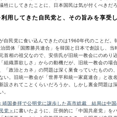
犠牲にしてきたことに、日本国民は気が付くべきだ
を利用してきた自民党と、その旨みを享受
が自民党に食い込んできたのは1960年代のことだ。
共政治団体「国際勝共連合」を韓国と日本で創設し、当
元首相の祖父なので、安倍氏が旧統一教会にのめり
「組織票欲しさ」からの動機だが、旧統一教会の場
、「政治とカネ」の問題は深く巣食っていたものの
ない。旧統一教会が「世界平和統一家庭連合」と改
新設されてことくらいだろうか。しかし裏金問題は
い。
＜靖国参拝で公明党に譲歩した高市総裁 結局は中国
民党＞
に書いたように、圧倒的に「中国共産党」を