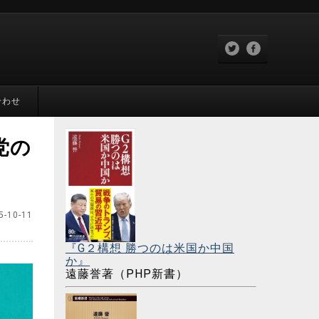
合わせ
党の
5-10-11
『G２構想 勝つのは米国か中国
か』
遠藤誉著（PHP新書）