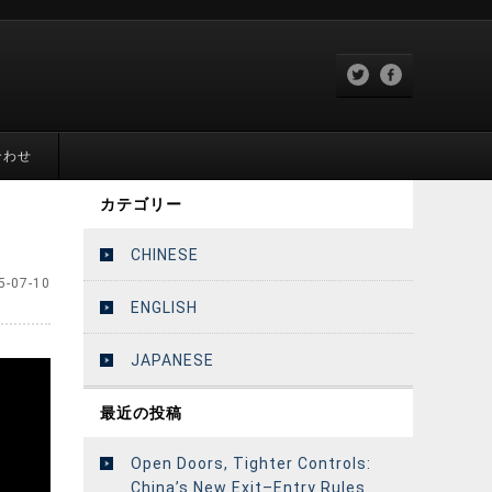
合わせ
カテゴリー
CHINESE
5-07-10
ENGLISH
JAPANESE
最近の投稿
Open Doors, Tighter Controls:
China’s New Exit–Entry Rules