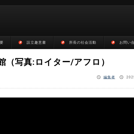
要
設立趣意書
所長の社会活動
お問い
館（写真:ロイター/アフロ）
編集者
202