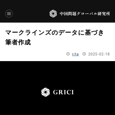
言語別アーカイブ
マークラインズのデータに基づき
ENGLISH
筆者作成
JAPANESE
rita
2025-02-18
基本操作
トップページ
研究員
研究所概要
設立趣意書