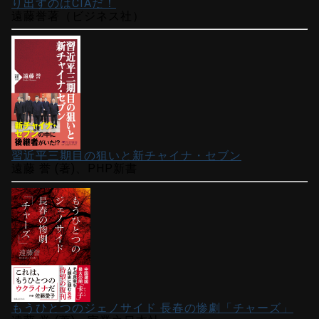
り出すのはCIAだ！
遠藤誉著（ビジネス社）
習近平三期目の狙いと新チャイナ・セブン
遠藤 誉 (著)、PHP新書
もうひとつのジェノサイド 長春の惨劇「チャーズ」