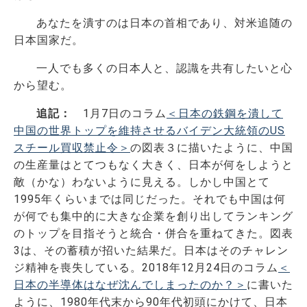
あなたを潰すのは日本の首相であり、対米追随の
日本国家だ。
一人でも多くの日本人と、認識を共有したいと心
から望む。
追記：
1月7日のコラム
＜日本の鉄鋼を潰して
中国の世界トップを維持させるバイデン大統領のUS
スチール買収禁止令＞
の図表３に描いたように、中国
の生産量はとてつもなく大きく、日本が何をしようと
敵（かな）わないように見える。しかし中国とて
1995年くらいまでは同じだった。それでも中国は何
が何でも集中的に大きな企業を創り出してランキング
のトップを目指そうと統合・併合を重ねてきた。図表
3は、その蓄積が招いた結果だ。日本はそのチャレン
ジ精神を喪失している。2018年12月24日のコラム
＜
日本の半導体はなぜ沈んでしまったのか？＞
に書いた
ように、1980年代末から90年代初頭にかけて、日本