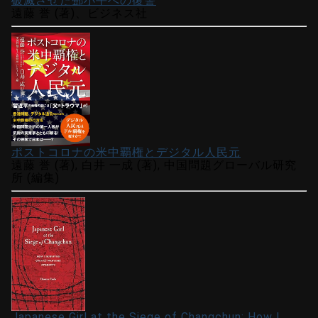
破滅させた鄧小平への復讐
遠藤 誉 (著)、ビジネス社
ポストコロナの米中覇権とデジタル人民元
遠藤 誉 (著), 白井 一成 (著), 中国問題グローバル研究
所 (編集)
Japanese Girl at the Siege of Changchun: How I