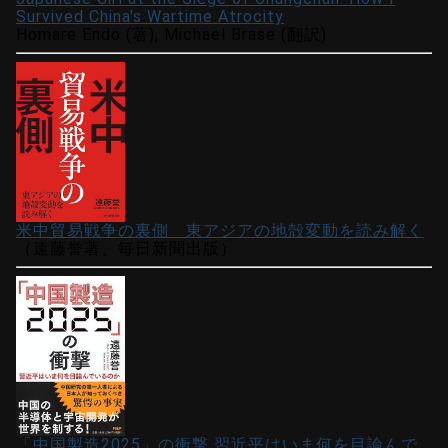
Survived China's Wartime Atrocity
Homare Endo (著), Michael Brase (翻訳)
米中貿易戦争の裏側 東アジアの地殻変動を読み解く
（遠藤誉著、毎日新聞出版）
「中国製造2025」の衝撃 習近平はいま何を目論んで