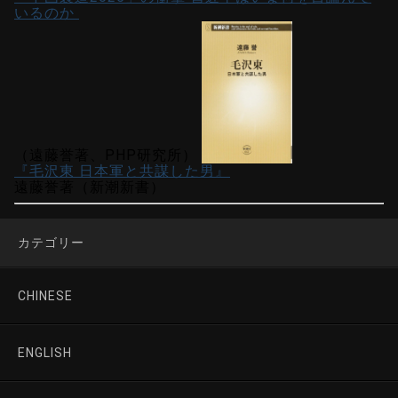
いるのか
（遠藤誉著、PHP研究所）
『毛沢東 日本軍と共謀した男』
遠藤誉著（新潮新書）
カテゴリー
CHINESE
ENGLISH