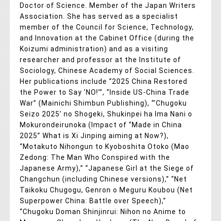
Doctor of Science. Member of the Japan Writers
Association. She has served as a specialist
member of the Council for Science, Technology,
and Innovation at the Cabinet Office (during the
Koizumi administration) and as a visiting
researcher and professor at the Institute of
Sociology, Chinese Academy of Social Sciences.
Her publications include “2025 China Restored
the Power to Say 'NO!'”, “Inside US-China Trade
War” (Mainichi Shimbun Publishing), “’Chugoku
Seizo 2025’ no Shogeki, Shukinpei ha Ima Nani o
Mokurondeirunoka (Impact of “Made in China
2025” What is Xi Jinping aiming at Now?),
“Motakuto Nihongun to Kyoboshita Otoko (Mao
Zedong: The Man Who Conspired with the
Japanese Army),” “Japanese Girl at the Siege of
Changchun (including Chinese versions),” “Net
Taikoku Chugogu, Genron o Meguru Koubou (Net
Superpower China: Battle over Speech),”
“Chugoku Doman Shinjinrui: Nihon no Anime to