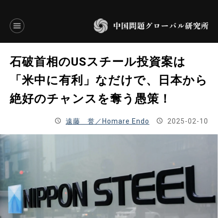
言語別アーカイブ
石破首相のUSスチール投資案は
ENGLISH
「米中に有利」なだけで、日本から
絶好のチャンスを奪う愚策！
JAPANESE
遠藤 誉／Homare Endo
2025-02-10
基本操作
トップページ
研究員
研究所概要
設立趣意書