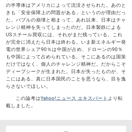
の半導体はアメリカによって沈没させられた。あのと
きも「安全保障上の問題がある」というのが理由だっ
た。バブルの崩壊と相まって、あれ以来、日本はチャ
レンジ精神を失ってしまったのだ。日本製鉄による
USスチール買収には、それがまだ残っている。これ
が完全に消えたら日本は終わる。いま新エネルギー発
電の世界シェア90％は中国が占め、ドローンの90％
も中国によって占められている。そこにあるのは国策
だけではなく、個人のチャレンジ精神だ。だからこそ
ディープシークが生まれた。日本が失ったものが、そ
こにはある。真に日本国民のことを思うなら、目を逸
らさないでほしい。
この論考は
Yahoo!ニュース エキスパート
より転
載しました。