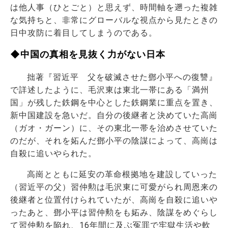
は他人事（ひとごと）と思えず、時間軸を遡った複雑
な気持ちと、非常にグローバルな視点から見たときの
日中攻防に着目してしまうのである。
◆中国の真相を見抜く力がない日本
拙著『習近平 父を破滅させた鄧小平への復讐』
で詳述したように、毛沢東は東北一帯にある「満州
国」が残した鉄鋼を中心とした鉄鋼業に重点を置き、
新中国建設を急いだ。自分の後継者と決めていた高崗
（ガオ・ガーン）に、その東北一帯を治めさせていた
のだが、それを妬んだ鄧小平の陰謀によって、高崗は
自殺に追いやられた。
高崗とともに延安の革命根拠地を建設していった
（習近平の父）習仲勲は毛沢東に可愛がられ周恩来の
後継者と位置付けられていたが、高崗を自殺に追いや
ったあと、鄧小平は習仲勲をも妬み、陰謀をめぐらし
て習仲勲を陥れ、16年間に及ぶ冤罪で牢獄生活や軟