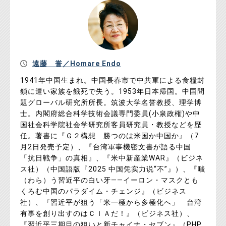
遠藤 誉／Homare Endo
1941年中国生まれ。中国長春市で中共軍による食糧封
鎖に遭い家族を餓死で失う。1953年日本帰国。中国問
題グローバル研究所所長。筑波大学名誉教授、理学博
士。内閣府総合科学技術会議専門委員(小泉政権)や中
国社会科学院社会学研究所客員研究員・教授などを歴
任。著書に『Ｇ２構想 勝つのは米国か中国か』（7
月2日発売予定）、『台湾軍事機密文書が語る中国
「抗日戦争」の真相』、『米中新産業WAR』（ビジネ
ス社）（中国語版『2025 中国凭实力说“不”』）、『嗤
（わら）う習近平の白い牙――イーロン・マスクとも
くろむ中国のパラダイム・チェンジ』（ビジネス
社）、『習近平が狙う「米一極から多極化へ」 台湾
有事を創り出すのはＣＩＡだ！』（ビジネス社）、
『習近平三期目の狙いと新チャイナ・セブン』（PHP