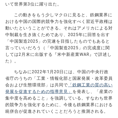
いて世界第3位に躍り出た。
この動きをもう少しマクロに見ると、鉄鋼業界に
おける中国の国際的競争力を強化すべく習近平政権は
動いたということができる。それはアメリカによる対
中制裁を生き抜くためであり、2025年に回答を出す
「中国製造2025」の完遂を目指したものでもあると
言っていいだろう（「中国製造2025」の完成度に関
しては2月末に出版する『米中新産業WAR』で詳述し
た）。
ちなみに2022年1月20日には、中国の中央行政
省庁のうちの「工業・情報化部と国家発展・改革委員
会および生態環境部」は共同で
「鉄鋼工業の質の高い
発展を促進するための指導意見」
を発表し、「産業の
集中度を高めること」を強調している。すなわち世界
的競争力を強化するために、今後も鉄鋼業界における
統併合が促進されていくことだろうと推測される。