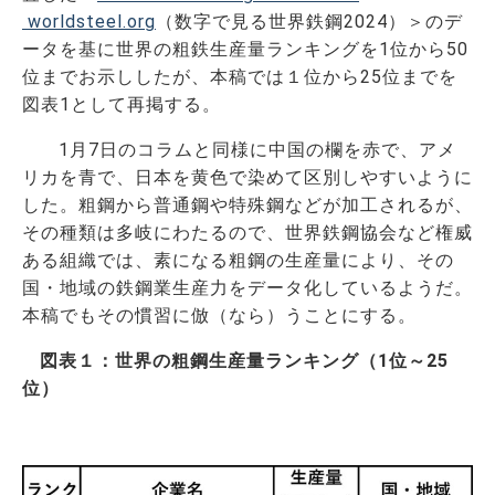
worldsteel.org
（数字で見る世界鉄鋼2024）＞のデ
ータを基に世界の粗鉄生産量ランキングを1位から50
位までお示ししたが、本稿では１位から25位までを
図表1として再掲する。
1月7日のコラムと同様に中国の欄を赤で、アメ
リカを青で、日本を黄色で染めて区別しやすいように
した。粗鋼から普通鋼や特殊鋼などが加工されるが、
その種類は多岐にわたるので、世界鉄鋼協会など権威
ある組織では、素になる粗鋼の生産量により、その
国・地域の鉄鋼業生産力をデータ化しているようだ。
本稿でもその慣習に倣（なら）うことにする。
図表１：世界の粗鋼生産量ランキング（1位～25
位）