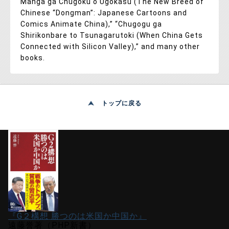
Manga ga Chugoku o Ugokasu (The New Breed of
Chinese “Dongman”: Japanese Cartoons and
Comics Animate China),” “Chugogu ga
Shirikonbare to Tsunagarutoki (When China Gets
Connected with Silicon Valley),” and many other
books.
トップに戻る
『G２構想 勝つのは米国か中国か』
遠藤誉著（PHP新書）