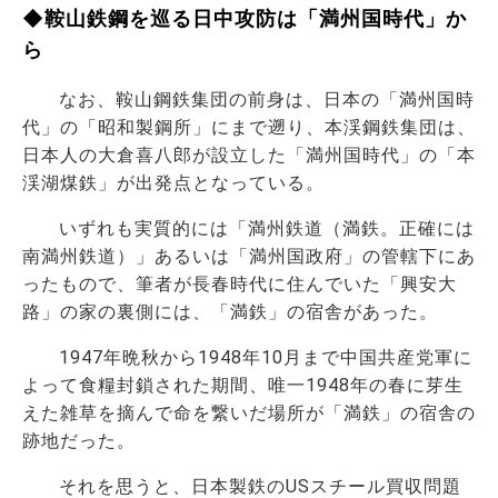
◆鞍山鉄鋼を巡る日中攻防は「満州国時代」か
ら
なお、鞍山鋼鉄集団の前身は、日本の「満州国時
代」の「昭和製鋼所」にまで遡り、本渓鋼鉄集団は、
日本人の大倉喜八郎が設立した「満州国時代」の「本
渓湖煤鉄」が出発点となっている。
いずれも実質的には「満州鉄道（満鉄。正確には
南満州鉄道）」あるいは「満州国政府」の管轄下にあ
ったもので、筆者が長春時代に住んでいた「興安大
路」の家の裏側には、「満鉄」の宿舎があった。
1947年晩秋から1948年10月まで中国共産党軍に
よって食糧封鎖された期間、唯一1948年の春に芽生
えた雑草を摘んで命を繋いだ場所が「満鉄」の宿舎の
跡地だった。
それを思うと、日本製鉄のUSスチール買収問題