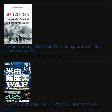
『Mao Zedong: The Man Who Conspired with the
Japanese Army』
by Homare Endo(Bouden House)
『米中新産業WAR トランプは習近平に勝てるの
か？』