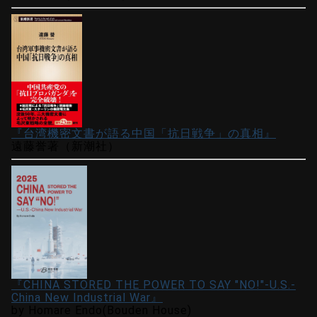
『台湾機密文書が語る中国「抗日戦争」の真相』
遠藤誉著（新潮社）
『CHINA STORED THE POWER TO SAY "NO!"-U.S.-
China New Industrial War』
by Homare Endo(Bouden House)