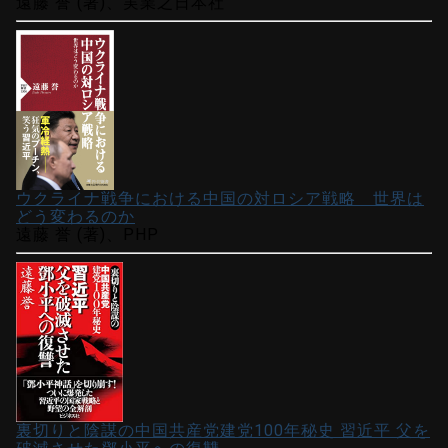
遠藤 誉 (著)、実業之日本社
ウクライナ戦争における中国の対ロシア戦略 世界は
どう変わるのか
遠藤 誉 (著)、PHP
裏切りと陰謀の中国共産党建党100年秘史 習近平 父を