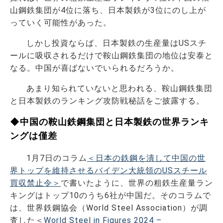
山鋼鉄集団が4位に落ち、日本製鉄が3位にのし上が
っていく可能性があった。
しかし投資ならば、日本製鉄の生産量はUSスチ
ールに吸収されるだけで鞍山鋼鉄集団の地位は安泰と
なる。中国が喜ばないでいられるだろうか。
あまり知られていないと思われる、鞍山鋼鉄集団
と日本製鉄のランキング攻防戦秘話をご披露する。
◆中国の鞍山鉄鋼集団と日本製鉄の世界ランキ
ングは僅差
1月7日のコラム
＜日本の鉄鋼を潰して中国の世
界トップを維持させるバイデン大統領のUSスチール
買収禁止令＞
で書いたように、世界の粗鉄生産量ラン
キングはトップ10のうち6社が中国だ。そのコラムで
は、世界鉄鋼協会（World Steel Association）が調
査した＜
World Steel in Figures 2024 –