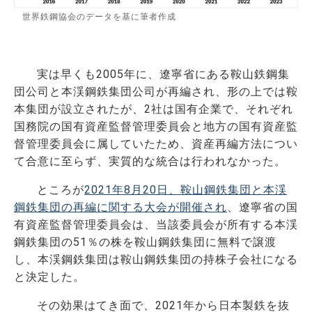
世界鉄鋼協会のデータを基に筆者作成
実は早くも2005年に、遼寧省にある鞍山鉄鋼集
団公司と本渓鋼鉄集団公司が再編され、形の上では鞍
本集団が設立されたが、2社は国有企業で、それぞれ
国務院の国有資産監督管理委員会と地方の国有資産監
督管理委員会に属していたため、資産再編方法につい
て合意に至らず、実質的な統合は行われなかった。
ところが
2021年8月20日、鞍山鋼鉄集団と本渓
鋼鉄集団の再編に関する大会が開催され
、遼寧省の国
有資産監督管理委員会は、当該委員会が所有する本渓
鋼鉄集団の51％の株を鞍山鋼鉄集団に無料で譲渡
し、本渓鋼鉄集団は鞍山鋼鉄集団の持株子会社になる
と決定した。
その効果はてき面で、2021年から日本製鉄を抜