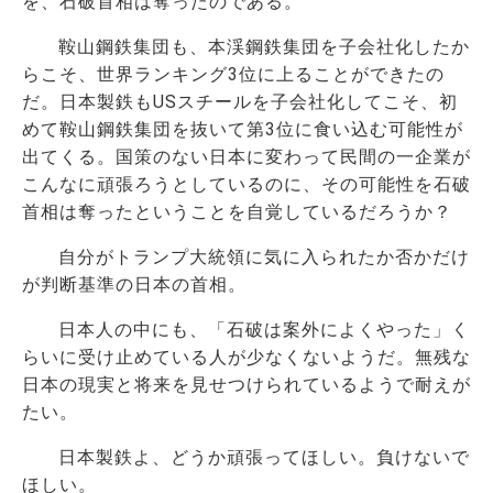
を、石破首相は奪ったのである。
鞍山鋼鉄集団も、本渓鋼鉄集団を子会社化したか
らこそ、世界ランキング3位に上ることができたの
だ。日本製鉄もUSスチールを子会社化してこそ、初
めて鞍山鋼鉄集団を抜いて第3位に食い込む可能性が
出てくる。国策のない日本に変わって民間の一企業が
こんなに頑張ろうとしているのに、その可能性を石破
首相は奪ったということを自覚しているだろうか？
自分がトランプ大統領に気に入られたか否かだけ
が判断基準の日本の首相。
日本人の中にも、「石破は案外によくやった」く
らいに受け止めている人が少なくないようだ。無残な
日本の現実と将来を見せつけられているようで耐えが
たい。
日本製鉄よ、どうか頑張ってほしい。負けないで
ほしい。