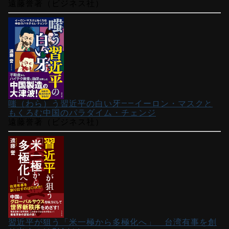
遠藤誉著（ビジネス社）
嗤（わら）う習近平の白い牙――イーロン・マスクと
もくろむ中国のパラダイム・チェンジ
遠藤誉著（ビジネス社）
習近平が狙う「米一極から多極化へ」 台湾有事を創