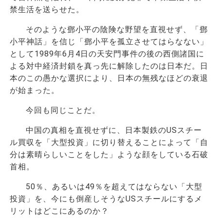
禁生活を送らせた。
そのような鄧小平の陰険な野望を直視せず、「鄧
小平神話」を信じ「鄧小平を孤立させてはらなない」
として1989年6月4日の天安門事件の後の西側諸国に
よる対中経済封鎖を真っ先に解除したのは日本だ。日
本のこの愚かな選択により、日本の無残なほどの衰退
が始まった。
今回も同じことだ。
中国の真相を直視せずに、日本製鉄のUSスチー
ル買収を「大型投資」に切り替えることによって「自
分は素晴らしいことをした」ような顔をしている石破
首相。
50％、あるいは49％を超えてはならない「大型
投資」を、今にも倒産しそうなUSスチールにするメ
リットはどこにあるのか？