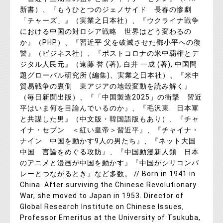
新書）、『もうひとつのジェノサイド 長春の惨劇
「チャーズ」』（実業之日本社）、『ウクライナ戦争
における中国の対ロシア戦略 世界はどう変わるの
か』（PHP）、『習近平 父を破滅させた鄧小平への復
讐』（ビジネス社）、『ポストコロナの米中覇権とデ
ジタル人民元』（遠藤 誉 (著), 白井 一成 (著), 中国問
題グローバル研究所 (編集)、実業之日本社）、『米中
貿易戦争の裏側 東アジアの地殻変動を読み解く』
（毎日新聞出版）、『「中国製造2025」の衝撃 習近
平はいま何を目論んでいるのか』、『毛沢東 日本軍
と共謀した男』（中文版・韓国語版もあり）、『チャ
イナ・セブン ＜紅い皇帝＞習近平』、『チャイナ・
ナイン 中国を動かす9人の男たち』、『ネット大国
中国 言論をめぐる攻防』、『中国動漫新人類 日本
のアニメと漫画が中国を動かす』『中国がシリコンバ
レーとつながるとき』など多数。 // Born in 1941 in
China. After surviving the Chinese Revolutionary
War, she moved to Japan in 1953. Director of
Global Research Institute on Chinese Issues,
Professor Emeritus at the University of Tsukuba,