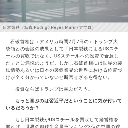
お問い合わせ
日本製鉄（写真:Rodrigo Reyes Marin/アフロ）
石破首相は（アメリカ時間2月7日の）トランプ大
統領との会談の成果として「日本製鉄によるUSスチ
ールの買収ではなく、USスチールへの投資で合意し
た」とご満悦のようだ。しかし石破首相には世界の製
鉄情勢あるいは日本の製鉄業界の世界における位置づ
けが全く分かっていないと断言せざるを得ない。
投資ならばトランプは喜ぶだろう。
もっと喜ぶのは習近平だということに気が付いて
いるだろうか？
もし日本製鉄がUSスチールを買収して経営権を
握れば、世界の粗鉄生産量ランキング3位の中国の鞍