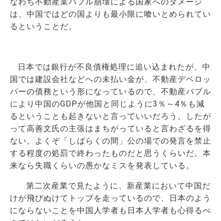
なわち不動産業バブル崩壊による国家へのダメージ
は、中国ではどの国よりも最小限に喰いとめられてい
るということだ。
日本では銀行が不良債権処理に追い込まれたが、中
国では建設会社などへの未払い金が、不動産デベロッ
パーの債務という形になっているので、不動産バブル
により中国の
GDP
が他国と同じように
3
％～
4
％も減
るということも起きないと言っていいだろう。したが
って高善文氏の主張はまちがっていると言わざるを得
ない。よくぞ「しばらくの間」公の場での発言を禁止
する程度の処罰で終わったものだと思うくらいだ。本
来なら失職くらいの愚かなミスを発表している。
第二次産業で見たように、新産業において中国だ
けが飛びぬけてトップを走っているので、日本のよう
にならないことを中国人学者も日本人学者も心得るべ