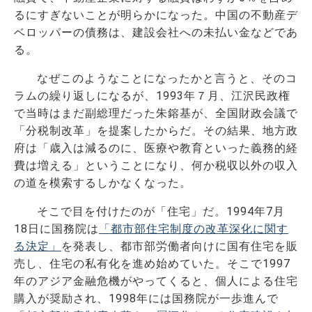
るにすぎないことが明らかになった。中国の不動産デ
ベロッパーの債務は、建設会社への未払い金などであ
る。
なぜこのようなことになったかと言うと、そのコ
ラムの繰り返しになるが、1993年７月、江沢民政権
で当時はまだ副総理だった朱鎔基が、全国財政会議で
「分税制改革」を提案したからだ。その結果、地方政
府は「歳入は減るのに、医療や教育といった義務的経
費は増える」ということになり、何か税収以外の収入
の道を模索するしかなくなった。
そこで目を付けたのが「住宅」だ。1994年7月
18日に国務院は
「都市部住宅制度の改革深化に関す
る決定」
を発表し、都市部労働者向けに国有住宅を販
売し、住宅の私有化を進め始めていた。そこで1997
年のアジア金融危機がやってくると、個人による住宅
購入が奨励され、1998年には国務院が一歩進んで