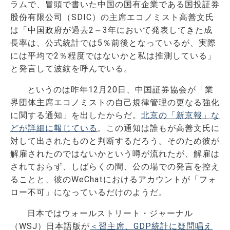
ラムで、冒頭で書いた中国の国有企業である国投証券
股份有限公司（SDIC）の主席エコノミスト高善文氏
は「中国政府が過去2～3年において発表してきた成
長率は、公式統計では5％前後となっているが、実際
には平均で2％程度ではないかと私は推測している」
と発言して波紋を呼んでいる。
というのは昨年12月20日、中国証券協会が「業
界団体主席エコノミストの自己規律管理の更なる強化
に関する通知」を出したからだ。
北京の「新京報」な
どが詳細に報じている
。この通知は誰もが高善文氏に
対して出されたものと判断するだろう。そのため彼が
解雇されたのではないかという噂が流れたが、解雇は
されておらず、しばらくの間、公の場での発言を控え
ることと、彼の
WeChat
におけるアカウントが「フォ
ロー不可」になっているだけのようだ。
日本ではウォールストリート・ジャーナル
（WSJ）日本語版が
＜習主席、GDP統計に疑問唱え