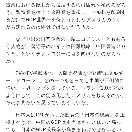
造業における敗北から復活するのは困難を極めるだろ
う。製造業を捨てて金融業を重視し、ドル札を印刷す
るだけでGDP世界一を保とうとしたアメリカのツケ
から逃れるのは困難ではないだろうか。
なぜ中国の国有企業の主席エコノミストともあろ
う人物が、習近平のハイテク国家戦略「中国製造２０
２５」というテクノロジーに目を向けないのだろう
か？
EVやEV搭載電池、太陽光発電などの新エネルギ
ー、ドローン…。どの一つをとっても中国が圧倒的に
強い。世界トップを走っている。トランプ2.0がどの
ようにして、この弱体化したアメリカを救えるのか、
それを見たいと思っているくらいだ。
日本人はIMFが示した図表の「日本の現実」を正
視すべきで、中国のGDPは本当はもっと低いと煽っ
ても、日本のGDP成長率が高まるわけではないとい