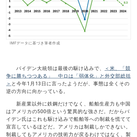
IMFデータに基づき筆者作成
バイデン大統領は最後の駆け込みで、
＜米、「競
争に勝ちつつある」 中ロは「弱体化」と外交部総括
＞
と今年1月13日に言ったようだが、事態は全くその
逆の方向に向かっている。
新産業以外に鉄鋼だけでなく、船舶生産力も中国
はアメリカの500倍という驚異的な強さだ。だからバ
イデン氏はこれも駆け込みで船舶等への制裁を慌てて
宣言しているほどだ。アメリカは制裁しかできない。
制裁してもアメリカの技術力が戻るわけではなく、製