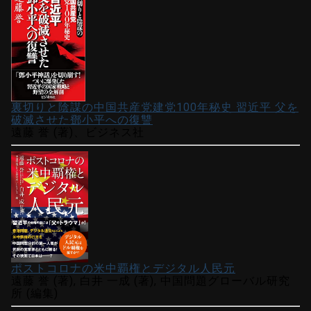
裏切りと陰謀の中国共産党建党100年秘史 習近平 父を
破滅させた鄧小平への復讐
遠藤 誉 (著)、ビジネス社
ポストコロナの米中覇権とデジタル人民元
遠藤 誉 (著), 白井 一成 (著), 中国問題グローバル研究
所 (編集)