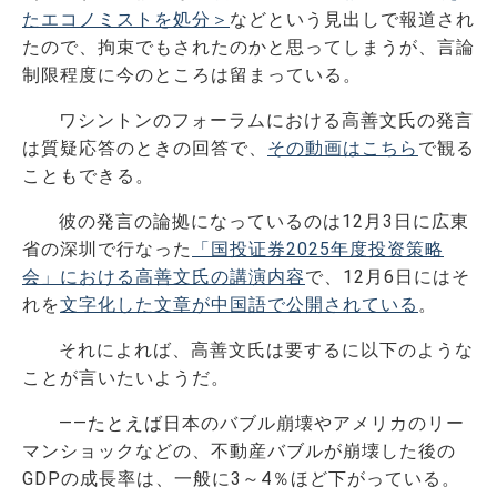
たエコノミストを処分＞
などという見出しで報道され
たので、拘束でもされたのかと思ってしまうが、言論
制限程度に今のところは留まっている。
ワシントンのフォーラムにおける高善文氏の発言
は質疑応答のときの回答で、
その動画はこちら
で観る
こともできる。
彼の発言の論拠になっているのは12月3日に広東
省の深圳で行なった
「国投证券2025年度投资策略
会」における高善文氏の講演内容
で、12月6日にはそ
れを
文字化した文章が中国語で公開されている
。
それによれば、高善文氏は要するに以下のような
ことが言いたいようだ。
――たとえば日本のバブル崩壊やアメリカのリー
マンショックなどの、不動産バブルが崩壊した後の
GDPの成長率は、一般に3～4％ほど下がっている。