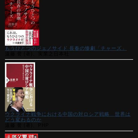
もうひとつのジェノサイド 長春の惨劇「チャーズ」
遠藤 誉 (著)、実業之日本社
ウクライナ戦争における中国の対ロシア戦略 世界は
どう変わるのか
遠藤 誉 (著)、PHP