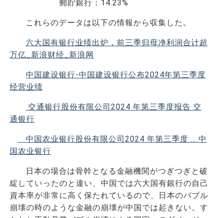
郵貯銀行：14.23%
これらのデータは以下の情報から収集した。
六大国有银行业绩出炉，前三季归母净利润合计超
万亿_新浪财经_新浪网
中国建设银行-中国建设银行公布2024年第三季度
经营业绩
交通银行股份有限公司2024 年第三季度报告 交
通银行
中国农业银行股份有限公司2024 年第三季度 … 中
国农业银行
日本の場合は骨幹となる金融機関がつぎつぎと破
綻していったのと違い、中国では六大国有銀行の自己
資本率が非常に高く保たれているので、日本のバブル
崩壊の時のような金融の崩壊が中国では起きない。す