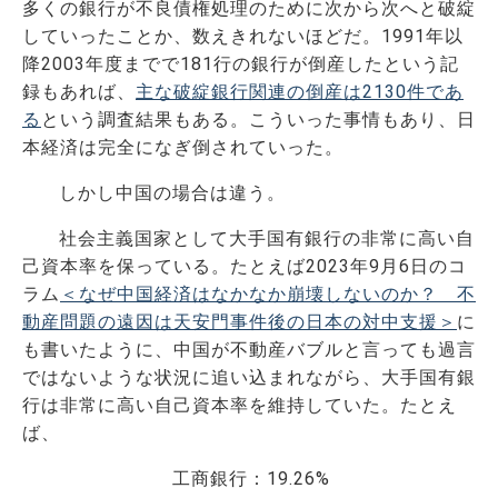
多くの銀行が不良債権処理のために次から次へと破綻
していったことか、数えきれないほどだ。1991年以
降2003年度までで181行の銀行が倒産したという記
録もあれば、
主な破綻銀行関連の倒産は2130件であ
る
という調査結果もある。こういった事情もあり、日
本経済は完全になぎ倒されていった。
しかし中国の場合は違う。
社会主義国家として大手国有銀行の非常に高い自
己資本率を保っている。たとえば2023年9月6日のコ
ラム
＜なぜ中国経済はなかなか崩壊しないのか？ 不
動産問題の遠因は天安門事件後の日本の対中支援＞
に
も書いたように、中国が不動産バブルと言っても過言
ではないような状況に追い込まれながら、大手国有銀
行は非常に高い自己資本率を維持していた。たとえ
ば、
工商銀行：19.26%