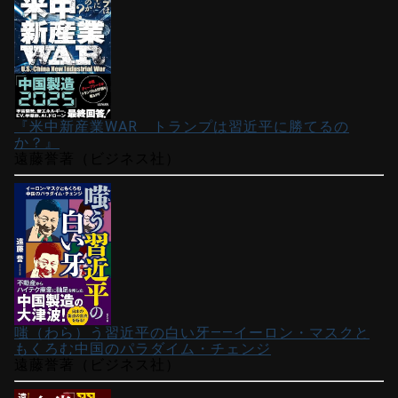
『米中新産業WAR トランプは習近平に勝てるの
か？』
遠藤誉著（ビジネス社）
嗤（わら）う習近平の白い牙――イーロン・マスクと
もくろむ中国のパラダイム・チェンジ
遠藤誉著（ビジネス社）