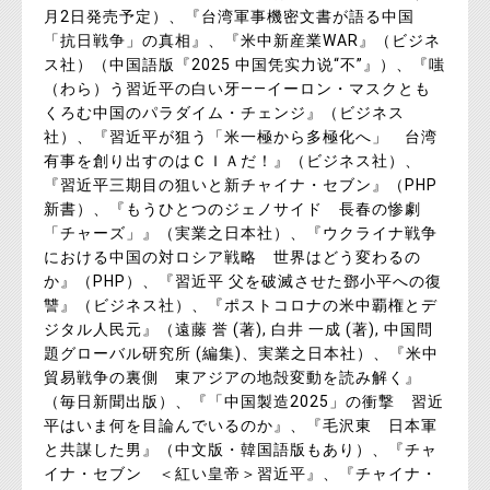
月2日発売予定）、『台湾軍事機密文書が語る中国
「抗日戦争」の真相』、『米中新産業WAR』（ビジネ
ス社）（中国語版『2025 中国凭实力说“不”』）、『嗤
（わら）う習近平の白い牙――イーロン・マスクとも
くろむ中国のパラダイム・チェンジ』（ビジネス
社）、『習近平が狙う「米一極から多極化へ」 台湾
有事を創り出すのはＣＩＡだ！』（ビジネス社）、
『習近平三期目の狙いと新チャイナ・セブン』（PHP
新書）、『もうひとつのジェノサイド 長春の惨劇
「チャーズ」』（実業之日本社）、『ウクライナ戦争
における中国の対ロシア戦略 世界はどう変わるの
か』（PHP）、『習近平 父を破滅させた鄧小平への復
讐』（ビジネス社）、『ポストコロナの米中覇権とデ
ジタル人民元』（遠藤 誉 (著), 白井 一成 (著), 中国問
題グローバル研究所 (編集)、実業之日本社）、『米中
貿易戦争の裏側 東アジアの地殻変動を読み解く』
（毎日新聞出版）、『「中国製造2025」の衝撃 習近
平はいま何を目論んでいるのか』、『毛沢東 日本軍
と共謀した男』（中文版・韓国語版もあり）、『チャ
イナ・セブン ＜紅い皇帝＞習近平』、『チャイナ・