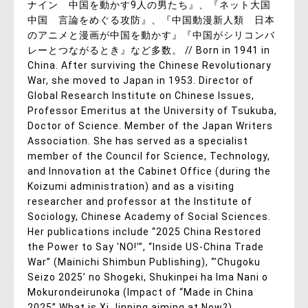
ナイン 中国を動かす9人の男たち』、『ネット大国
中国 言論をめぐる攻防』、『中国動漫新人類 日本
のアニメと漫画が中国を動かす』『中国がシリコンバ
レーとつながるとき』など多数。 // Born in 1941 in
China. After surviving the Chinese Revolutionary
War, she moved to Japan in 1953. Director of
Global Research Institute on Chinese Issues,
Professor Emeritus at the University of Tsukuba,
Doctor of Science. Member of the Japan Writers
Association. She has served as a specialist
member of the Council for Science, Technology,
and Innovation at the Cabinet Office (during the
Koizumi administration) and as a visiting
researcher and professor at the Institute of
Sociology, Chinese Academy of Social Sciences.
Her publications include “2025 China Restored
the Power to Say 'NO!'”, “Inside US-China Trade
War” (Mainichi Shimbun Publishing), “’Chugoku
Seizo 2025’ no Shogeki, Shukinpei ha Ima Nani o
Mokurondeirunoka (Impact of “Made in China
2025” What is Xi Jinping aiming at Now?),