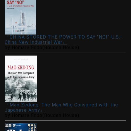
『CHINA STORED THE POWER TO SAY "NO!"-U.S.-
China New Industrial War』
by Homare Endo(Bouden House)
『Mao Zedong: The Man Who Conspired with the
Japanese Army』
by Homare Endo(Bouden House)