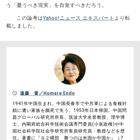
う「憂うべき現実」を自覚すべきだろう。
この論考は
Yahoo!ニュース エキスパート
より転
載しました。
遠藤 誉／Homare Endo
1941年中国生まれ。中国長春市で中共軍による食糧封
鎖に遭い家族を餓死で失う。1953年日本帰国。中国問
題グローバル研究所所長。筑波大学名誉教授、理学博
士。内閣府総合科学技術会議専門委員(小泉政権)や中
国社会科学院社会学研究所客員研究員・教授などを歴
任。著書に『Ｇ２構想 勝つのは米国か中国か』（7