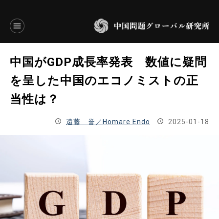
言語別アーカイブ
中国がGDP成長率発表 数値に疑問
ENGLISH
を呈した中国のエコノミストの正
当性は？
JAPANESE
遠藤 誉／Homare Endo
2025-01-18
基本操作
トップページ
研究員
研究所概要
設立趣意書