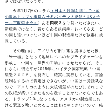
きではないだろうか。
今年1月7日のコラム
＜日本の鉄鋼を潰して中国
の世界トップを維持させるバイデン大統領のUSスチ
ール買収禁止令＞
にある
図表３
をご覧いただきたい。
新産業ではなく、昔からある鉄鋼業においてさえ、ど
の国も追いつけないほど中国の製造業だけが抜群に成
長している。
その理由は、アメリカが旧ソ連を崩壊させた後、
「米一極」となって地球レベルのサプライチェーンを
形成し、中国を「世界の工場」にさせたからだ。そこ
にさらに習近平が2015年にハイテク国家戦略「中国
製造２０２５」を発布し、確実に実行している。言論
統制をするので肯定はできないが、中国は一党独裁な
ので、アメリカのように大統領選挙のたびにそれまで
の政権が築いてきたものを覆すことがないからでもあ
る。トランプ2.0になっても、アメリカの製造業にお
ける衰退を喰いとめることはもはやできないので、結