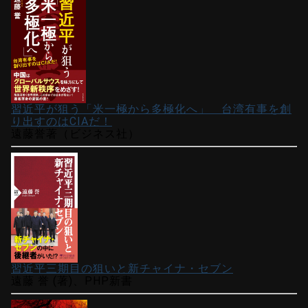
習近平が狙う「米一極から多極化へ」 台湾有事を創
り出すのはCIAだ！
遠藤誉著（ビジネス社）
習近平三期目の狙いと新チャイナ・セブン
遠藤 誉 (著)、PHP新書