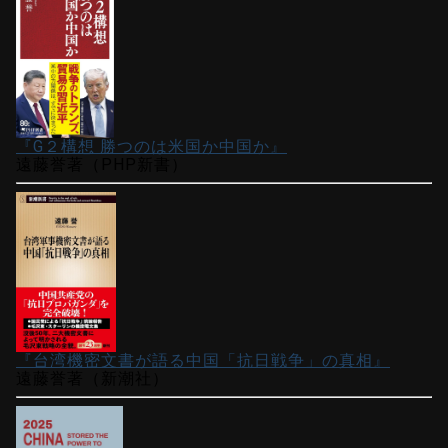
『G２構想 勝つのは米国か中国か』
遠藤誉著（PHP新書）
『台湾機密文書が語る中国「抗日戦争」の真相』
遠藤誉著（新潮社）