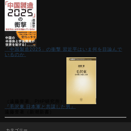
「中国製造2025」の衝撃 習近平はいま何を目論んで
いるのか
（遠藤誉著、PHP研究所）
『毛沢東 日本軍と共謀した男』
遠藤誉著（新潮新書）
カテゴリー