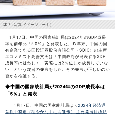
お問い合わせ
GDP（写真:イメージマート）
1月17日、中国の国家統計局は2024年のGDP成長
率を前年比「5.0％」と発表した。昨年末、中国の国
有企業である国投証券股份有限公司（SDIC）の主席
エコノミスト高善文氏は「中国政府が発表するGDP
成長率は疑わしく、実際には2％位しか成長していな
い」という趣旨の発言をした。その発言が正しいのか
否かを検証する。
◆中国の国家統計局が2024年のGDP成長率は
「5％」と発表
1月17日、中国の国家統計局は＜
2024年経済運
営穏中有進（穏やかな中にも進歩） 主要発展目標順