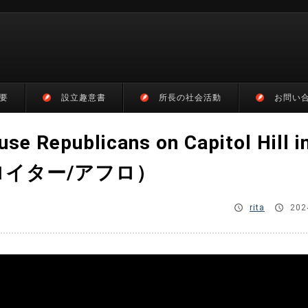
要
設立趣意書
所長の社会活動
お問い
e Republicans on Capitol Hill i
：ロイター/アフロ）
rita
202