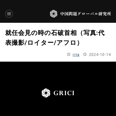
言語別アーカイブ
就任会見の時の石破首相（写真:代
ENGLISH
表撮影/ロイター/アフロ）
JAPANESE
rita
2024-10-14
基本操作
トップページ
研究員
研究所概要
設立趣意書