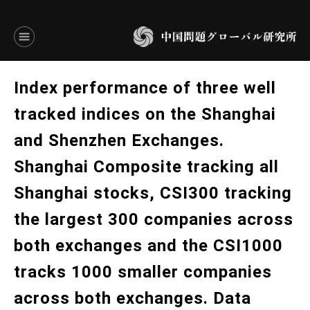
言語別アーカイブ
Index performance of three well
ENGLISH
tracked indices on the Shanghai
and Shenzhen Exchanges.
JAPANESE
Shanghai Composite tracking all
基本操作
Shanghai stocks, CSI300 tracking
トップページ
the largest 300 companies across
研究員
both exchanges and the CSI1000
tracks 1000 smaller companies
研究所概要
across both exchanges. Data
設立趣意書