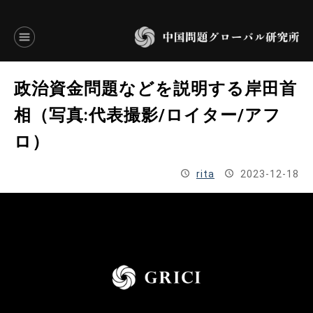
言語別アーカイブ
政治資金問題などを説明する岸田首
ENGLISH
相（写真:代表撮影/ロイター/アフ
ロ）
JAPANESE
rita
2023-12-18
基本操作
トップページ
研究員
研究所概要
設立趣意書