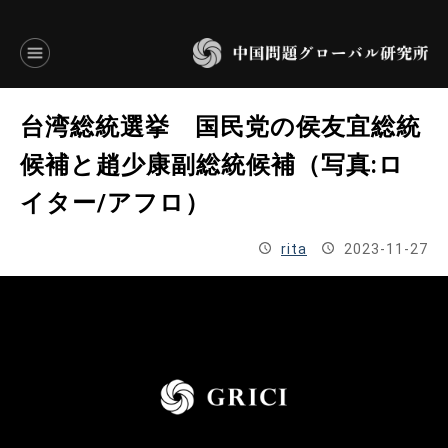
言語別アーカイブ
台湾総統選挙 国民党の侯友宜総統
ENGLISH
候補と趙少康副総統候補（写真:ロ
イター/アフロ）
JAPANESE
rita
2023-11-27
基本操作
トップページ
研究員
研究所概要
設立趣意書