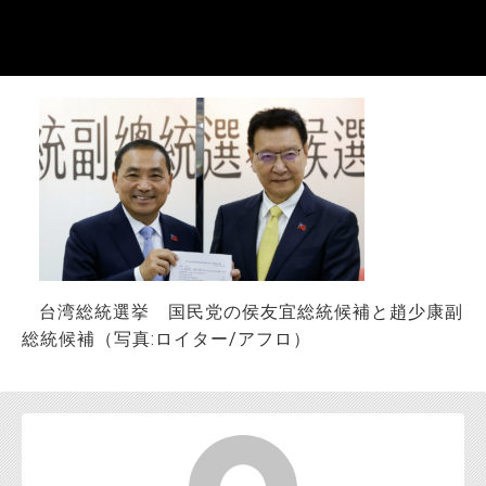
お問い合わせ
台湾総統選挙 国民党の侯友宜総統候補と趙少康副
総統候補（写真:ロイター/アフロ）