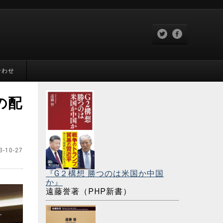
合わせ
の配
3-10-27
『G２構想 勝つのは米国か中国
か』
遠藤誉著（PHP新書）