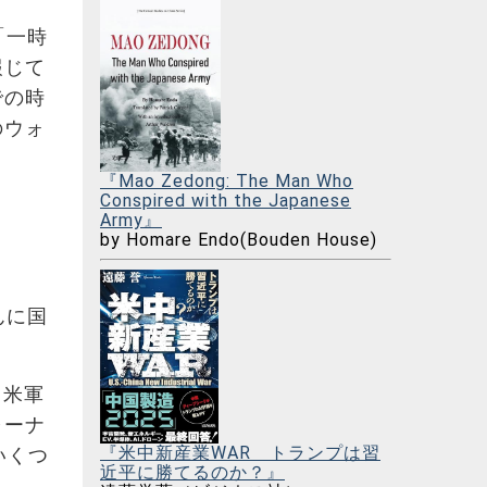
「一時
報じて
での時
のウォ
『Mao Zedong: The Man Who
Conspired with the Japanese
Army』
by Homare Endo(Bouden House)
んに国
る米軍
ャーナ
『米中新産業WAR トランプは習
いくつ
近平に勝てるのか？』