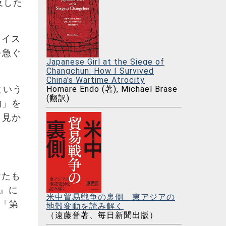
及した
「イス
を急ぐ
Japanese Girl at the Siege of
Changchun: How I Survived
China's Wartime Atrocity
という
Homare Endo (著), Michael Brase
(翻訳)
的」を
り見か
けたも
』に
米中貿易戦争の裏側 東アジアの
 「第
地殻変動を読み解く
（遠藤誉著、毎日新聞出版）
。