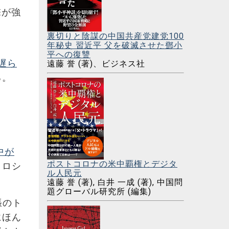
撃が強
裏切りと陰謀の中国共産党建党100
年秘史 習近平 父を破滅させた鄧小
平への復讐
を遅ら
遠藤 誉 (著)、ビジネス社
る。
中が
ポストコロナの米中覇権とデジタ
）ロシ
ル人民元
遠藤 誉 (著), 白井 一成 (著), 中国問
題グローバル研究所 (編集)
張のト
にほん