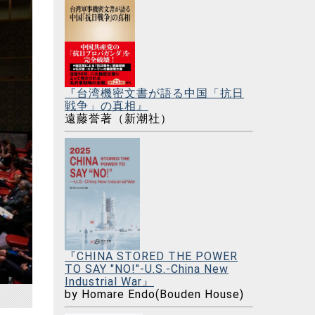
『台湾機密文書が語る中国「抗日
戦争」の真相』
遠藤誉著（新潮社）
『CHINA STORED THE POWER
TO SAY "NO!"-U.S.-China New
Industrial War』
by Homare Endo(Bouden House)