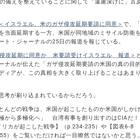
地の備えを整えていることに関して「遠慮深げに」言
＜イスラエル、米のガザ侵攻延期要請に同意＞
で、
を当面延期する一方、米国が同地域のミサイル防衛
ート・ジャーナルの25日の報道を報じている。
侵攻延期に同意か 米要請受けイスラエル 報道＞
ーナルが伝えた「ガザ侵攻延期要請の米国の真の目
ディアが、この真相を大きく取り上げることはあま
思考が刷り込まれているからだろう。
とんどの戦争は、米国が起こしたものか米国がしか
極から多極化へ」 台湾有事を創り出すのはCIAだ！
カが起こした戦争】（p.234-235）や【図表6-8
3-255）をご覧いただければ一目瞭然ではないかと思う