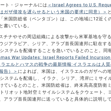
リート・ジャーナルには
＜Israel Agrees to U.S. Requ
za（イスラエルはガザ侵攻を遅らせるという米国の要求に同意）＞
「米国防総省（ペンタゴン）は、この地域に12近く
と書いている。
スチナやその周辺組織による攻撃から米軍基地を守
ウジアラビア、シリア、アラブ首長国連邦に駐在す
空システムを配備することを急いでいるとのこと。同
mas War Updates: Israel Reports Failed Incursion
elease（イスラエルとハマスの戦争の最新情報:イスラエルは人
報告）＞
によれば、米国は、イスラエルのガザへの
空システムを配備し、イラク、シリア、湾岸にミサイ
けているとのこと。米国防総省は、終末高高度防衛
、パトリオット地対空ミサイルシステムをクウェート、
、アラブ首長国連邦に送っていると具体的に説明し