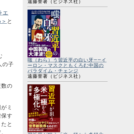
遠藤誉著（ビジネス社）
ラエ
め＞
と
む
嗤（わら）う習近平の白い牙――イ
人の子
ーロン・マスクともくろむ中国の
パラダイム・チェンジ
遠藤誉著（ビジネス社）
複数の
国がミ
確保す
したと
だ。