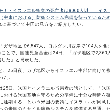
チナ・イスラエル衝突の死亡者は8000人以上 イス
（中東における）防衛システム完備を待っているた
それに基づいて中国の見方をご紹介したい。
ガザ地区で6,547人、ヨルダン川西岸で104人を含
のことで、国連児童基金は24日、「ガザ地区で2,360
負傷した」と発表した。
と、25日夜、ガザ地区からイスラエル中部に向けて
った。
は25日、米国とイスラエル当局者の話として、「米
における米国基地を守るための準備に十分な時間を
に延期する」という米国の要請にイスラエルが同意
への米国のミサイル防衛システムを整備する見通し