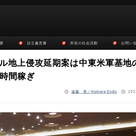
要
設立趣意書
所長の社会活動
お問い
ル地上侵攻延期案は中東米軍基地
時間稼ぎ
遠藤 誉／Homare Endo
202