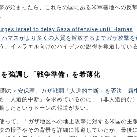
撃が始まったら、これらの国にある米軍基地への反
。
rges Israel to delay Gaza offensive until Hamas
（バイデンは、ハマスがより多くの人質を解放するまでガザ攻撃
う、イスラエル向けのバイデンの説得を報道してい
」を強調し「戦争準備」を希薄化
新聞の
＜安保理、ガザ戦闘「人道的中断」を否決 露
も「人道的中断」を求めているのに、（非人道的な
動したというトーンの報道が多い。
を使って、「ガザ地区への地上攻撃に対する米国の主
決の様子やその背景を詳細に報道していたが、最後