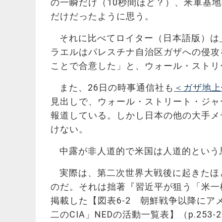
の一瞬だけ（10秒間ほど？）、米軍基
だけだったように思う。
それに比べてロイター（日本語版）は
ラエルはパレスチナ自治区ガザへの侵攻
ことで合意した」と、ウォール・ストリ
また、26日の時事通信社も
＜ガザ地上
見出しで、ウォール・ストリート・ジャ
報道している。しかし日本の他の大手メ
けない。
中露が非人道的で米国は人道的という
実際は、第二次世界大戦後に起きたほ
のだ。それは拙著『習近平が狙う「米一
掲載した【図表6-2 朝鮮戦争以降にアメリ
二のCIA」NEDの活動一覧表】（p.25