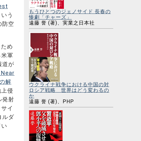
est
もうひとつのジェノサイド 長春の
という
惨劇「チャーズ」
遠藤 誉 (著)、実業之日本社
の防空
るため
る米軍
報道が
 Near
質の解
ウクライナ戦争における中国の対
ロシア戦略 世界はどう変わるの
地上侵
か
ル発射
遠藤 誉 (著)、PHP
ミサイ
ヨルダ
てい