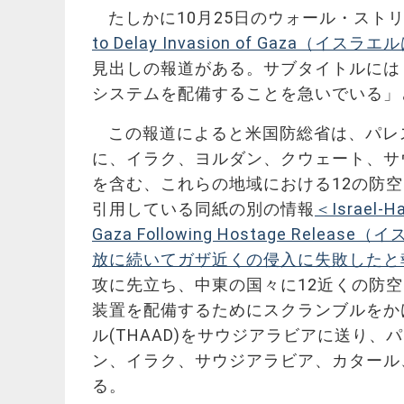
たしかに10月25日のウォール・スト
to Delay Invasion of Ga
見出しの報道がある。サブタイトルには
システムを配備することを急いでいる」
この報道によると米国防総省は、パレ
に、イラク、ヨルダン、クウェート、サ
を含む、これらの地域における12の防
引用している同紙の別の情報
＜Israel-Ha
Gaza Following Hostage R
放に続いてガザ近くの侵入に失敗したと
攻に先立ち、中東の国々に12近くの防
装置を配備するためにスクランブルをか
ル(THAAD)をサウジアラビアに送り
ン、イラク、サウジアラビア、カタール
る。