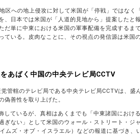
ザ地区への地上侵攻に対して米国が「停戦」ではなく
を、日本では米国が「人道的見地から」提案したと
ただ単に中東における米国の軍事配備を完成するま
っている。皮肉なことに、その視点の発信源は米国
をあばく中国の中央テレビ局CCTV
共産党管轄のテレビ局である中央テレビ局CCTVは、盛
の偽善性を取り上げた。
飾しているが、真相はあくまでも「中東諸国におけ
過ぎない」として米国のウォール・ストリート・ジ
EL（タイムズ・オブ・イスラエル）などの報道に基づき、