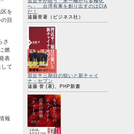
習近平が狙う「米一極から多極化
へ」 台湾有事を創り出すのはCIA
地区を
だ！
遠藤誉著（ビジネス社）
つの目
らさ
に燃
発表
決して
習近平三期目の狙いと新チャイ
ナ・セブン
遠藤 誉 (著)、PHP新書
情報