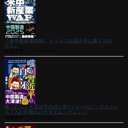
『米中新産業WAR トランプは習近平に勝てるの
か？』
遠藤誉著（ビジネス社）
嗤（わら）う習近平の白い牙――イーロン・マスクと
もくろむ中国のパラダイム・チェンジ
遠藤誉著（ビジネス社）