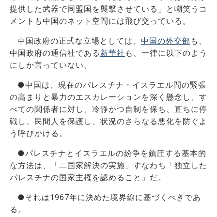
提供した武器で同盟国を襲撃させている」と嘲笑うコ
メントも中国のネット空間には飛び交っている。
中国政府の正式な立場としては、
中国の外交部
も、
中国政府の通信社である
新華社
も、一律に以下のよう
にしか言っていない。
●中国は、現在のパレスチナ・イスラエル間の緊張
の高まりと暴力のエスカレーションを深く懸念し、す
べての関係者に対し、冷静かつ自制を保ち、直ちに停
戦し、民間人を保護し、状況のさらなる悪化を防ぐよ
う呼びかける。
●パレスチナとイスラエルの紛争を鎮圧する基本的
な方法は、「
二国家解決の実施」すなわち「独立した
パレスチナの国家主権を認
めること」だ。
●それは1967年に決めた境界線に基づくべきであ
る。