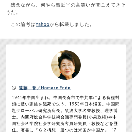
残念ながら、何やら習近平の高笑いが聞こえてきそ
うだ。
この論考は
Yahoo
から転載しました。
遠藤 誉／Homare Endo
1941年中国生まれ。中国長春市で中共軍による食糧封
鎖に遭い家族を餓死で失う。1953年日本帰国。中国問
題グローバル研究所所長。筑波大学名誉教授、理学博
士。内閣府総合科学技術会議専門委員(小泉政権)や中
国社会科学院社会学研究所客員研究員・教授などを歴
任。著書に『Ｇ２構想 勝つのは米国か中国か』（7