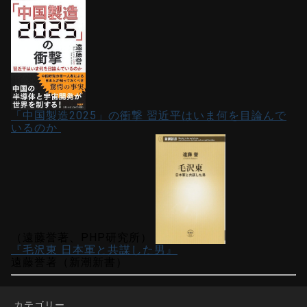
「中国製造2025」の衝撃 習近平はいま何を目論んで
いるのか
（遠藤誉著、PHP研究所）
『毛沢東 日本軍と共謀した男』
遠藤誉著（新潮新書）
カテゴリー