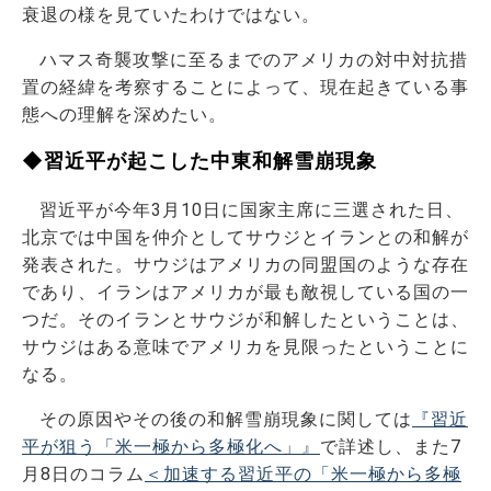
衰退の様を見ていたわけではない。
ハマス奇襲攻撃に至るまでのアメリカの対中対抗措
置の経緯を考察することによって、現在起きている事
態への理解を深めたい。
◆習近平が起こした中東和解雪崩現象
習近平が今年3月10日に国家主席に三選された日、
北京では中国を仲介としてサウジとイランとの和解が
発表された。サウジはアメリカの同盟国のような存在
であり、イランはアメリカが最も敵視している国の一
つだ。そのイランとサウジが和解したということは、
サウジはある意味でアメリカを見限ったということに
なる。
その原因やその後の和解雪崩現象に関しては
『習近
平が狙う「米一極から多極化へ」』
で詳述し、また7
月8日のコラム
＜加速する習近平の「米一極から多極