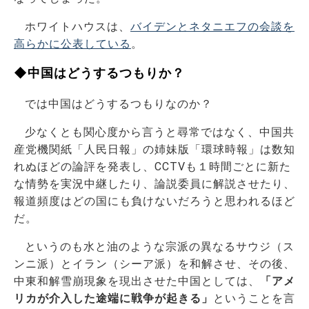
ホワイトハウスは、
バイデンとネタニエフの会談を
高らかに公表している
。
◆中国はどうするつもりか？
では中国はどうするつもりなのか？
少なくとも関心度から言うと尋常ではなく、中国共
産党機関紙「人民日報」の姉妹版「環球時報」は数知
れぬほどの論評を発表し、CCTVも１時間ごとに新た
な情勢を実況中継したり、論説委員に解説させたり、
報道頻度はどの国にも負けないだろうと思われるほど
だ。
というのも水と油のような宗派の異なるサウジ（ス
ンニ派）とイラン（シーア派）を和解させ、その後、
中東和解雪崩現象を現出させた中国としては、
「アメ
リカが介入した途端に戦争が起きる」
ということを言