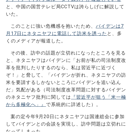
と、中国の国営テレビ局CCTVは誇らしげに解説して
いた。
このことに強い危機感を抱いたため、
バイデンは7
月17日にネタニヤフに電話して訪米を誘った
と、多
くのメディアが報道した。
その後、訪中の話題が立切れになったところを見る
と、ネタニヤフはバイデンに「お前が私の司法制度改
革を批判したりするのなら、私は習近平に近づく
ぞ！」と脅して、「バイデンが折れ、ネタニヤフの訪
米を要請するしかないところにバイデンを追い込ん
だ」気配がある（司法制度改革問題に対するバイデン
のネタニヤフ批判に関しては
『習近平が狙う「米一極
から多極化へ」』
で系統的に詳述した）。
案の定今年9月20日にネタニヤフは国連総会に参加
してバイデンとの会談を実現し、訪中問題は立切れに
なってしまった。