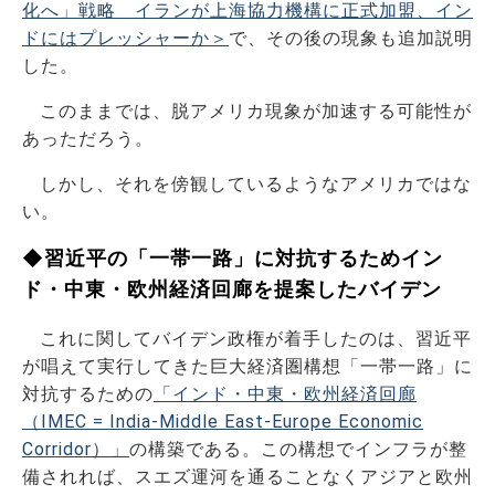
化へ」戦略 イランが上海協力機構に正式加盟、イン
ドにはプレッシャーか＞
で、その後の現象も追加説明
した。
このままでは、脱アメリカ現象が加速する可能性が
あっただろう。
しかし、それを傍観しているようなアメリカではな
い。
◆習近平の「一帯一路」に対抗するためイン
ド・中東・欧州経済回廊を提案したバイデン
これに関してバイデン政権が着手したのは、習近平
が唱えて実行してきた巨大経済圏構想「一帯一路」に
対抗するための
「インド・中東・欧州経済回廊
（IMEC = India-Middle East-Europe Economic
Corridor）」
の構築である。この構想でインフラが整
備されれば、スエズ運河を通ることなくアジアと欧州