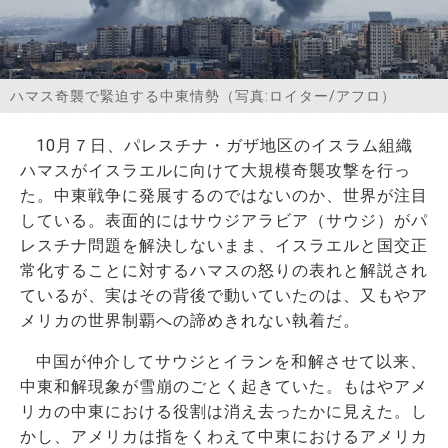
お問い合わせ
ハマス奇襲で緊迫する中東情勢（写真:ロイター/アフロ）
10月７日、パレスチナ・ガザ地区のイスラム組織
ハマスがイスラエルに向けて大規模奇襲攻撃を行っ
た。中東戦争に発展するのではないのか、世界が注目
している。表面的にはサウジアラビア（サウジ）がパ
レスチナ問題を解決しないまま、イスラエルと国交正
常化することに対するハマスの怒りの表れと解説され
ているが、実はその背後で動いていたのは、又もやア
メリカの世界制覇への諦めきれない執着だ。
中国が仲介してサウジとイランを和解させて以来、
中東和解現象が雪崩のごとく起きていた。もはやアメ
リカの中東における役割は消え去ったかに見えた。し
かし、アメリカは指をくわえて中東におけるアメリカ