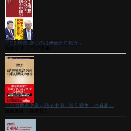
『G２構想 勝つのは米国か中国か』
遠藤誉著（PHP新書）
『台湾機密文書が語る中国「抗日戦争」の真相』
遠藤誉著（新潮社）