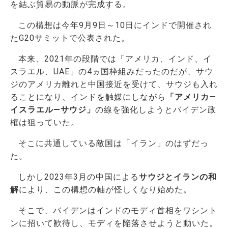
を結ぶ貿易の動脈が完成する。
この構想は今年9月9日～10日にインドで開催され
たG20サミットで公表された。
本来、2021年の段階では「アメリカ、インド、イ
スラエル、UAE」の4ヵ国枠組みだったのだが、サウ
ジのアメリカ離れと中国接近を受けて、サウジも入れ
ることになり、インドを触媒にしながら
「アメリカ―
イスラエル―サウジ」
の線を強化しようとバイデン政
権は狙っていた。
そこに共通している敵国は「イラン」のはずだっ
た。
しかし2023年3月の中国による
サウジとイランの和
解
により、この構想の軸が怪しくなり始めた。
そこで、バイデンはインドのモディ首相をワシント
ンに招いて歓待し、モディを陥落させようと動いた。