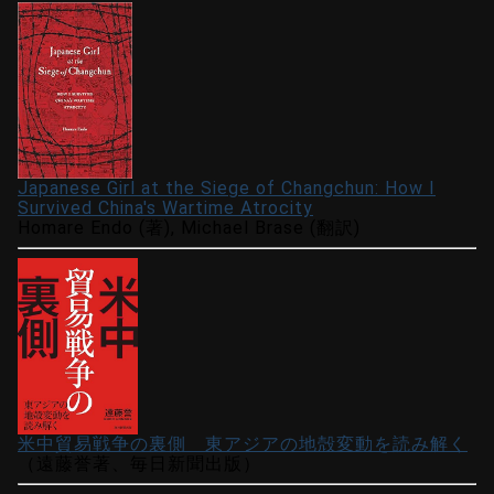
Japanese Girl at the Siege of Changchun: How I
Survived China's Wartime Atrocity
Homare Endo (著), Michael Brase (翻訳)
米中貿易戦争の裏側 東アジアの地殻変動を読み解く
（遠藤誉著、毎日新聞出版）