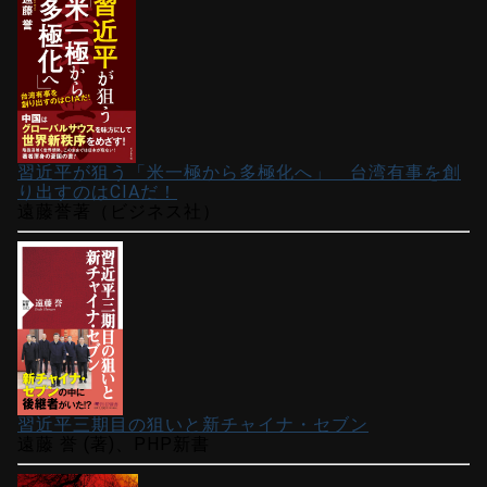
習近平が狙う「米一極から多極化へ」 台湾有事を創
り出すのはCIAだ！
遠藤誉著（ビジネス社）
習近平三期目の狙いと新チャイナ・セブン
遠藤 誉 (著)、PHP新書