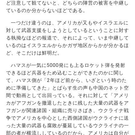
ど注意して観てないと、どちらの陣営の被害を中継し
ているのか分からないほどである。
一つだけ違うのは、アメリカが又もやイスラエルに
対して武器支援をしようとしているということに対す
る執拗なほどの報道で、それによって、いま中継して
いるのはイスラエルからかガザ地区からかが分かるほ
ど、そこだけは鮮明だ。
ハマスが一気に5000発にも上るロケット弾を発射
できるほど兵器をため込むことができたのかに関し
て、ハマス側が「2年ほど前から、いざという時のた
めに準備してきた」とばらす生の声も中国のネット空
間で動画として出回っている。それに対して「アメリ
カがアフガンを撤退したときに残した大量の武器をア
フガンが関連諸国・組織に売りさばき、ウクライナ戦
争でアメリカを中心とした西側諸国がウクライナに送
った大量の武器も腐敗が蔓延しているウクライナの一
部の者が横流ししているのだから、アメリカは自分が