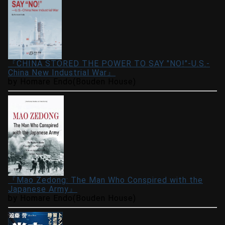
『CHINA STORED THE POWER TO SAY "NO!"-U.S.-
China New Industrial War』
by Homare Endo(Bouden House)
『Mao Zedong: The Man Who Conspired with the
Japanese Army』
by Homare Endo(Bouden House)