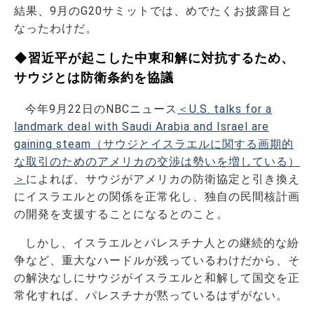
結果、9月のG20サミットでは、めでたくお披露目と
なったわけだ。
◆習近平が起こした中東和解に対抗するため、
サウジとは防衛条約を協議
今年9月22日のNBCニュース
＜U.S. talks for a
landmark deal with Saudi Arabia and Israel are
gaining steam（サウジとイスラエルに関する画期的
な取引のためのアメリカの交渉は勢いを増している）
＞
によれば、サウジがアメリカの防衛協定と引き換え
にイスラエルとの関係を正常化し、独自の民間核計画
の開発を支援することになるとのこと。
しかし、イスラエルとパレスチナ人との継続的な紛
争など、重大なハードルが残っているわけだから、そ
の解決なしにサウジがイスラエルと和解して国交を正
常化すれば、パレスチナが黙っているはずがない。