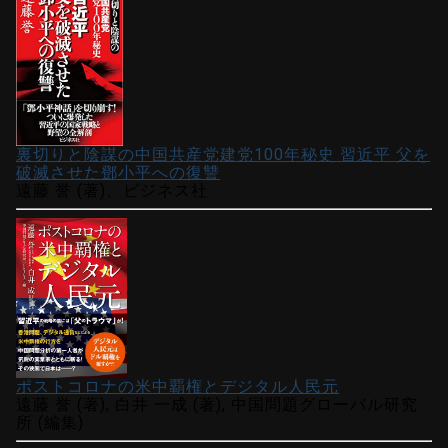
裏切りと陰謀の中国共産党建党100年秘史 習近平 父を
破滅させた鄧小平への復讐
遠藤 誉 (著)、ビジネス社
ポストコロナの米中覇権とデジタル人民元
遠藤 誉 (著), 白井 一成 (著), 中国問題グローバル研究
所 (編集)