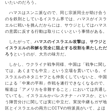
いたいのだろう。
ハマスはスンニ派なので、同じ宗派同士が助け合う
のを鉄則としているイスラム界では、ハマスがイスラ
エルに戦いを挑んだからには、サウジとしてはハマス
の意図に反する行動は取りにくいという事情がある。
したがって、
ハマスのイスラエル攻撃は、サウジと
イスラエルの和解を完全に阻止する役割を果たしただ
ろう
というのが、大方の味方だ。
しかし、ウクライナ戦争同様、中国は「戦争に関し
ては、あくまでも中立」という立場を貫いている。イ
スラエルのネタニヤフとも仲良くしていないと、中国
による「中東の平和」作戦を遂行できなくなるので、
報道は「アメリカを非難すること」においては共通し
ていても、イスラエルかパレスチナ・ハマスか、とい
う陣営分けに関しては実に中立だ。実況中継もガザ地
区とイスラエルの両方にCCTVの特派員がいて、よほ