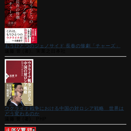
もうひとつのジェノサイド 長春の惨劇「チャーズ」
遠藤 誉 (著)、実業之日本社
ウクライナ戦争における中国の対ロシア戦略 世界は
どう変わるのか
遠藤 誉 (著)、PHP