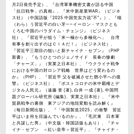
月2日発売予定）、『台湾軍事機密文書が語る中国
「抗日戦争」の真相』、『米中新産業WAR』（ビジネ
ス社）（中国語版『2025 中国凭实力说“不”』）、『嗤
（わら）う習近平の白い牙――イーロン・マスクとも
くろむ中国のパラダイム・チェンジ』（ビジネス
社）、『習近平が狙う「米一極から多極化へ」 台湾
有事を創り出すのはＣＩＡだ！』（ビジネス社）、
『習近平三期目の狙いと新チャイナ・セブン』（PHP
新書）、『もうひとつのジェノサイド 長春の惨劇
「チャーズ」』（実業之日本社）、『ウクライナ戦争
における中国の対ロシア戦略 世界はどう変わるの
か』（PHP）、『習近平 父を破滅させた鄧小平への復
讐』（ビジネス社）、『ポストコロナの米中覇権とデ
ジタル人民元』（遠藤 誉 (著), 白井 一成 (著), 中国問
題グローバル研究所 (編集)、実業之日本社）、『米中
貿易戦争の裏側 東アジアの地殻変動を読み解く』
（毎日新聞出版）、『「中国製造2025」の衝撃 習近
平はいま何を目論んでいるのか』、『毛沢東 日本軍
と共謀した男』（中文版・韓国語版もあり）、『チャ
イナ・セブン ＜紅い皇帝＞習近平』、『チャイナ・