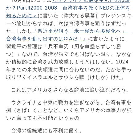
10月9日のコラム
＜ウクライナ危機を生んだのは誰
か？PartⅡ2000-2008 台湾有事を招くNEDの正体を
知るために＞
に書いた（偉大なる黒幕）ブレジンスキ
ーの論理からすれば、次は台湾有事を狙うはずだっ
た。しかし
『習近平が狙う「米一極から多極化へ」
台湾有事を創り出すのはCIAだ！』
に書いたように、
習近平の哲理は「兵不血刃（刃を血塗らずして勝
つ）」なので、台湾が独立でも叫ばない限り、なかな
か積極的に台湾を武力攻撃しようとはしない。2024
年までの米大統領選に間に合わないのだ。だから手っ
取り早くイスラエルとサウジを嗾（けしか）けた。
これはアメリカをさらなる窮地に追い込むだろう。
ウクライナと中東に戦力を注ぎながら、台湾有事を
捌（さば）くことなど、いくらアメリカの軍事力が強
いと言っても不可能というもの。
台湾の総統選にも不利に働く。