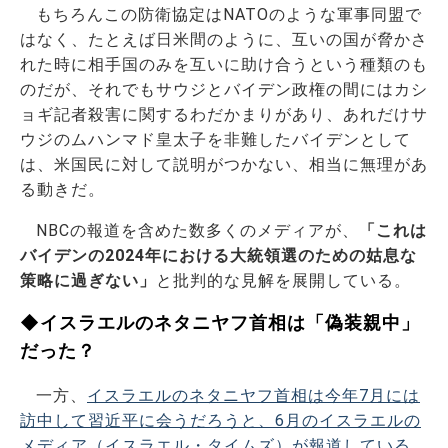
もちろんこの防衛協定はNATOのような軍事同盟で
はなく、たとえば日米間のように、互いの国が脅かさ
れた時に相手国のみを互いに助け合うという種類のも
のだが、それでもサウジとバイデン政権の間にはカシ
ョギ記者殺害に関するわだかまりがあり、あれだけサ
ウジのムハンマド皇太子を非難したバイデンとして
は、米国民に対して説明がつかない、相当に無理があ
る動きだ。
NBCの報道を含めた数多くのメディアが、
「これは
バイデンの2024年における大統領選のための姑息な
策略に過ぎない」
と批判的な見解を展開している。
◆イスラエルのネタニヤフ首相は「偽装親中」
だった？
一方、
イスラエルのネタニヤフ首相は今年7月には
訪中して習近平に会うだろうと、6月のイスラエルの
メディア（イスラエル・タイムズ）が報道している