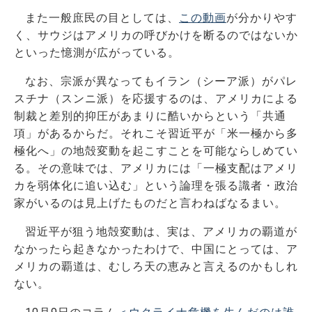
また一般庶民の目としては、
この動画
が分かりやす
く、サウジはアメリカの呼びかけを断るのではないか
といった憶測が広がっている。
なお、宗派が異なってもイラン（シーア派）がパレ
スチナ（スンニ派）を応援するのは、アメリカによる
制裁と差別的抑圧があまりに酷いからという「共通
項」があるからだ。それこそ習近平が「米一極から多
極化へ」の地殻変動を起こすことを可能ならしめてい
る。その意味では、アメリカには「一極支配はアメリ
カを弱体化に追い込む」という論理を張る識者・政治
家がいるのは見上げたものだと言わねばなるまい。
習近平が狙う地殻変動は、実は、アメリカの覇道が
なかったら起きなかったわけで、中国にとっては、ア
メリカの覇道は、むしろ天の恵みと言えるのかもしれ
ない。