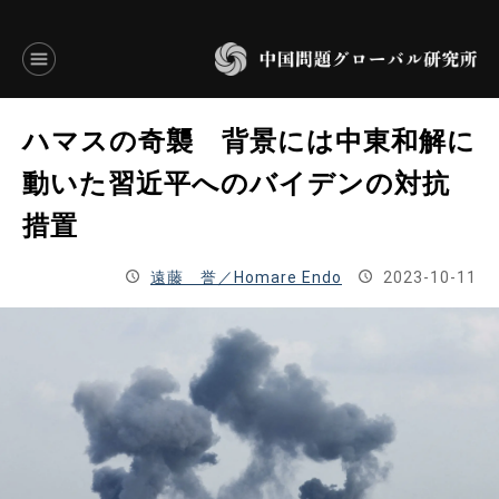
言語別アーカイブ
ハマスの奇襲 背景には中東和解に
ENGLISH
動いた習近平へのバイデンの対抗
措置
JAPANESE
遠藤 誉／Homare Endo
2023-10-11
基本操作
トップページ
研究員
研究所概要
設立趣意書