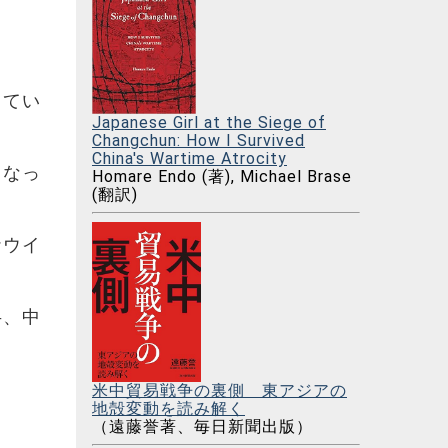
ってい
Japanese Girl at the Siege of
Changchun: How I Survived
China's Wartime Atrocity
くなっ
Homare Endo (著), Michael Brase
(翻訳)
ナウイ
半、中
米中貿易戦争の裏側 東アジアの
地殻変動を読み解く
（遠藤誉著、毎日新聞出版）