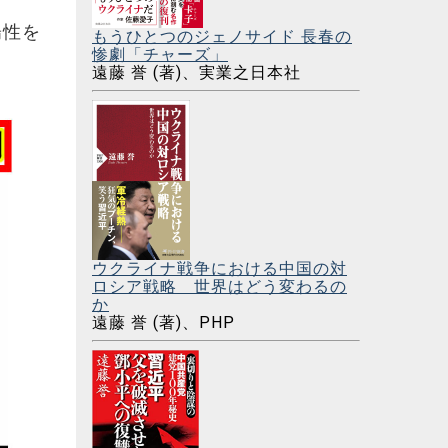
陽性を
もうひとつのジェノサイド 長春の
惨劇「チャーズ」
遠藤 誉 (著)、実業之日本社
ウクライナ戦争における中国の対
ロシア戦略 世界はどう変わるの
か
遠藤 誉 (著)、PHP