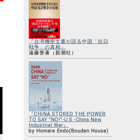
『台湾機密文書が語る中国「抗日
戦争」の真相』
遠藤誉著（新潮社）
『CHINA STORED THE POWER
TO SAY "NO!"-U.S.-China New
Industrial War』
by Homare Endo(Bouden House)