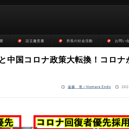
要
設立趣意書
所長の社会活動
お問い
と中国コロナ政策大転換！コロナ
遠藤 誉／Homare Endo
202