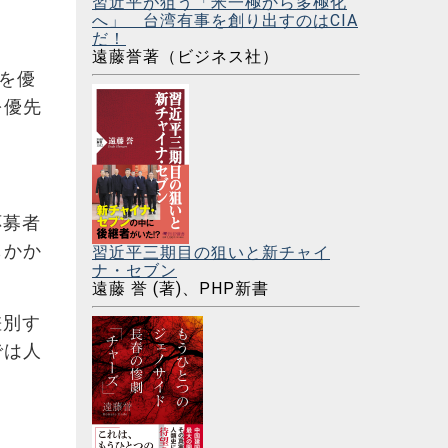
習近平が狙う「米一極から多極化
へ」 台湾有事を創り出すのはCIA
だ！
遠藤誉著（ビジネス社）
を優
を優先
応募者
もかか
習近平三期目の狙いと新チャイ
ナ・セブン
遠藤 誉 (著)、PHP新書
差別す
では人