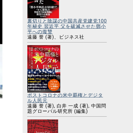
裏切りと陰謀の中国共産党建党100
年秘史 習近平 父を破滅させた鄧小
平への復讐
遠藤 誉 (著)、ビジネス社
ポストコロナの米中覇権とデジタ
ル人民元
遠藤 誉 (著), 白井 一成 (著), 中国問
題グローバル研究所 (編集)