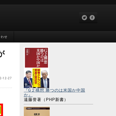
合わせ
が
2-12-27
『G２構想 勝つのは米国か中国
か』
遠藤誉著（PHP新書）