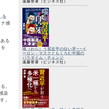
遠藤誉著（ビジネス社）
）を
ロナ感
がある
」を
嗤（わら）う習近平の白い牙――イ
ーロン・マスクともくろむ中国の
パラダイム・チェンジ
遠藤誉著（ビジネス社）
いる。
感染
です」