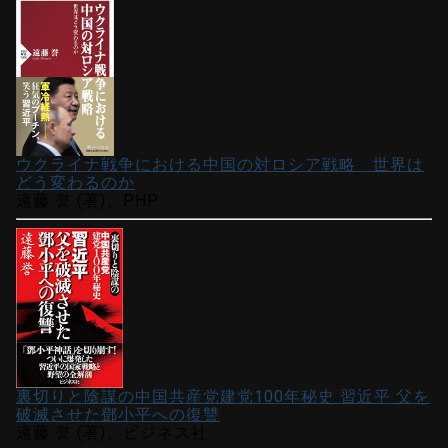
ウクライナ戦争における中国の対ロシア戦略 世界は
どう変わるのか
遠藤 誉 (著)、PHP
裏切りと陰謀の中国共産党建党100年秘史 習近平 父を
破滅させた鄧小平への復讐
遠藤 誉 (著)、ビジネス社