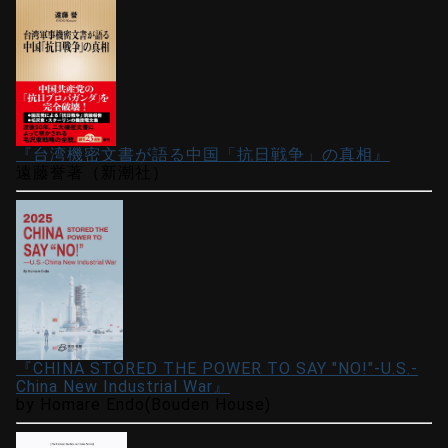
『台湾機密文書が語る中国「抗日戦争」の真相』
遠藤誉著（新潮社）
『CHINA STORED THE POWER TO SAY "NO!"-U.S.-
China New Industrial War』
by Homare Endo(Bouden House)