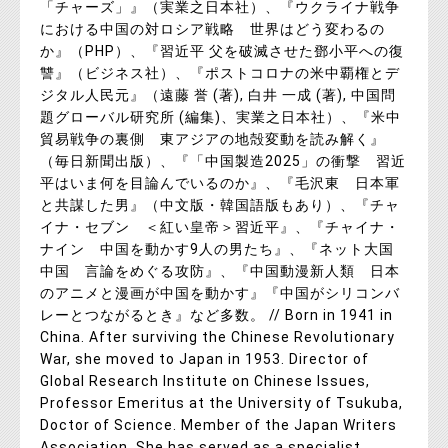
「チャーズ」』（実業之日本社）、『ウクライナ戦争
における中国の対ロシア戦略 世界はどう変わるの
か』（PHP）、『習近平 父を破滅させた鄧小平への復
讐』（ビジネス社）、『ポストコロナの米中覇権とデ
ジタル人民元』（遠藤 誉 (著), 白井 一成 (著), 中国問
題グローバル研究所 (編集)、実業之日本社）、『米中
貿易戦争の裏側 東アジアの地殻変動を読み解く』
（毎日新聞出版）、『「中国製造2025」の衝撃 習近
平はいま何を目論んでいるのか』、『毛沢東 日本軍
と共謀した男』（中文版・韓国語版もあり）、『チャ
イナ・セブン ＜紅い皇帝＞習近平』、『チャイナ・
ナイン 中国を動かす9人の男たち』、『ネット大国
中国 言論をめぐる攻防』、『中国動漫新人類 日本
のアニメと漫画が中国を動かす』『中国がシリコンバ
レーとつながるとき』など多数。 // Born in 1941 in
China. After surviving the Chinese Revolutionary
War, she moved to Japan in 1953. Director of
Global Research Institute on Chinese Issues,
Professor Emeritus at the University of Tsukuba,
Doctor of Science. Member of the Japan Writers
Association. She has served as a specialist