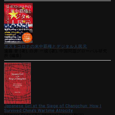
ポストコロナの米中覇権とデジタル人民元
遠藤 誉 (著), 白井 一成 (著), 中国問題グローバル研究
所 (編集)
Japanese Girl at the Siege of Changchun: How I
Survived China's Wartime Atrocity