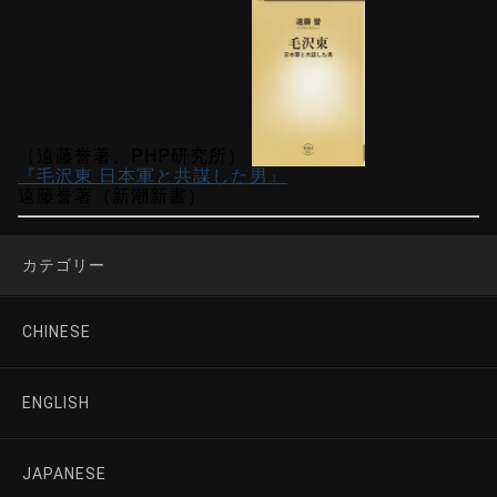
（遠藤誉著、PHP研究所）
『毛沢東 日本軍と共謀した男』
遠藤誉著（新潮新書）
カテゴリー
CHINESE
ENGLISH
JAPANESE