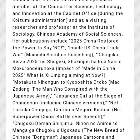
member of the Council for Science, Technology,
and Innovation at the Cabinet Office (during the
Koizumi administration) and as a visiting
researcher and professor at the Institute of
Sociology, Chinese Academy of Social Sciences.
Her publications include “2025 China Restored
the Power to Say 'NO!'”, “Inside US-China Trade
War” (Mainichi Shimbun Publishing), “’Chugoku
Seizo 2025’ no Shogeki, Shukinpei ha Ima Nani o
Mokurondeirunoka (Impact of “Made in China
2025” What is Xi Jinping aiming at Now?),
“Motakuto Nihongun to Kyoboshita Otoko (Mao
Zedong: The Man Who Conspired with the
Japanese Army),” “Japanese Girl at the Siege of
Changchun (including Chinese versions),” “Net
Taikoku Chugogu, Genron o Meguru Koubou (Net
Superpower China: Battle over Speech),”
“Chugoku Doman Shinjinrui: Nihon no Anime to
Manga ga Chugoku o Ugokasu (The New Breed of
Chinese “Dongman”: Japanese Cartoons and