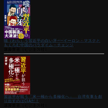
嗤（わら）う習近平の白い牙――イーロン・マスクと
もくろむ中国のパラダイム・チェンジ
遠藤誉著（ビジネス社）
習近平が狙う「米一極から多極化へ」 台湾有事を創
り出すのはCIAだ！
遠藤誉著（ビジネス社）