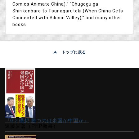
Comics Animate China),” “Chugogu ga
Shirikonbare to Tsunagarutoki (When China Gets
Connected with Silicon Valley),” and many other
books.
トップに戻る
『G２構想 勝つのは米国か中国か』
遠藤誉著（PHP新書）