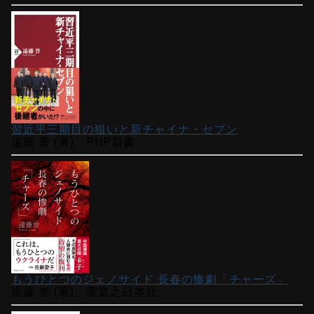
習近平三期目の狙いと新チャイナ・セブン
遠藤 誉 (著)、PHP新書
もうひとつのジェノサイド 長春の惨劇「チャーズ」
遠藤 誉 (著)、実業之日本社