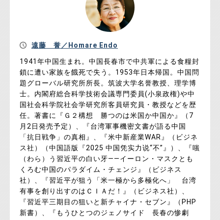
遠藤 誉／Homare Endo
1941年中国生まれ。中国長春市で中共軍による食糧封
鎖に遭い家族を餓死で失う。1953年日本帰国。中国問
題グローバル研究所所長。筑波大学名誉教授、理学博
士。内閣府総合科学技術会議専門委員(小泉政権)や中
国社会科学院社会学研究所客員研究員・教授などを歴
任。著書に『Ｇ２構想 勝つのは米国か中国か』（7
月2日発売予定）、『台湾軍事機密文書が語る中国
「抗日戦争」の真相』、『米中新産業WAR』（ビジネ
ス社）（中国語版『2025 中国凭实力说“不”』）、『嗤
（わら）う習近平の白い牙――イーロン・マスクとも
くろむ中国のパラダイム・チェンジ』（ビジネス
社）、『習近平が狙う「米一極から多極化へ」 台湾
有事を創り出すのはＣＩＡだ！』（ビジネス社）、
『習近平三期目の狙いと新チャイナ・セブン』（PHP
新書）、『もうひとつのジェノサイド 長春の惨劇