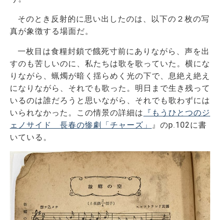
そのとき反射的に思い出したのは、以下の２枚の写
真が象徴する場面だ。
一枚目は食糧封鎖で餓死寸前にありながら、声を出
すのも苦しいのに、私たちは歌を歌っていた。横にな
りながら、蝋燭が暗く揺らめく光の下で、息絶え絶え
になりながら、それでも歌った。明日まで生き残って
いるのは誰だろうと思いながら、それでも歌わずには
いられなかった。この情景の詳細は
『もうひとつのジ
ェノサイド 長春の惨劇「チャーズ」
』のp.102に書
いている。