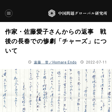
言語別アーカイブ
作家・佐藤愛子さんからの返事 戦
ENGLISH
後の長春での惨劇「チャーズ」につ
いて
JAPANESE
遠藤 誉／Homare Endo
2022-07-11
基本操作
トップページ
研究員
研究所概要
設立趣意書