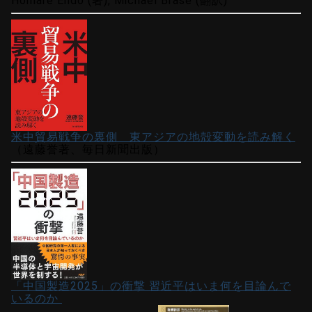
Homare Endo (著), Michael Brase (翻訳)
米中貿易戦争の裏側 東アジアの地殻変動を読み解く
（遠藤誉著、毎日新聞出版）
「中国製造2025」の衝撃 習近平はいま何を目論んで
いるのか