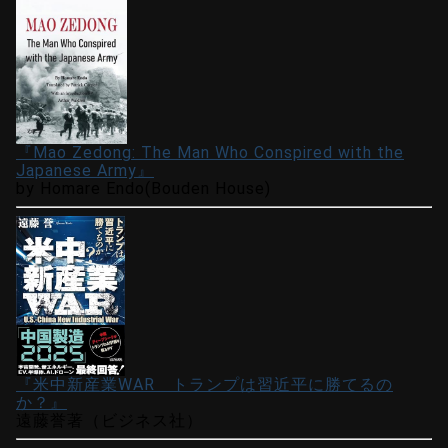
『Mao Zedong: The Man Who Conspired with the
Japanese Army』
by Homare Endo(Bouden House)
『米中新産業WAR トランプは習近平に勝てるの
か？』
遠藤誉著（ビジネス社）