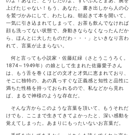
のよ！あなた、どうしたのよ、ずいぶんとまあ、腕を
上げたじゃない！もう、あなた、書き出しから人の心
を鷲づかみにして、わたしね、朝起きて本を開いて、
一気に引き込まれてしまって、お茶も飲んでなければ
顔も洗ってない状態で、身動きならなくなったんだか
ら、ほんとに大したものだわ・・・」といきなり言わ
れて、言葉が止まらない。
何と言っても小説家・佐藤紅緑（さとうこうろく。
1874～1949年）の娘として生まれた佐藤愛子さん
は、もう舌を巻くほどの文才と才気に恵まれており、
そこに独特の、あの真っすぐな正義感と知性と品性に
満ちた性格を持っておられるので、私などから見れ
ば、まるで神様のような存在だ。
そんな方からこのような言葉を頂いて、もうそれだ
けでも、ここまで生きてきてよかったと、深い感動を
覚えてしまった。あまりにもったいないお言葉だ。