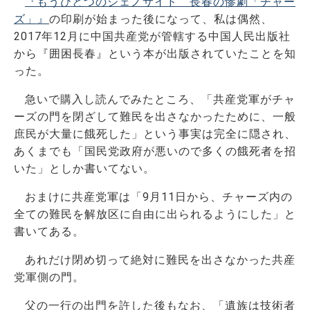
『もうひとつのジェノサイド 長春の惨劇「チャー
ズ」』
の印刷が始まった後になって、私は偶然、
2017年12月に中国共産党が管轄する中国人民出版社
から『囲困長春』という本が出版されていたことを知
った。
急いで購入し読んでみたところ、「共産党軍がチャ
ーズの門を閉ざして難民を出さなかったために、一般
庶民が大量に餓死した」という事実は完全に隠され、
あくまでも「国民党政府が悪いので多くの餓死者を招
いた」としか書いてない。
おまけに共産党軍は「9月11日から、チャーズ内の
全ての難民を解放区に自由に出られるようにした」と
書いてある。
あれだけ閉め切って絶対に難民を出さなかった共産
党軍側の門。
父の一行の出門を許した後もなお、「遺族は技術者