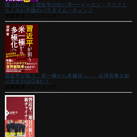
嗤（わら）う習近平の白い牙――イーロン・マスクと
もくろむ中国のパラダイム・チェンジ
遠藤誉著（ビジネス社）
習近平が狙う「米一極から多極化へ」 台湾有事を創
り出すのはCIAだ！
遠藤誉著（ビジネス社）