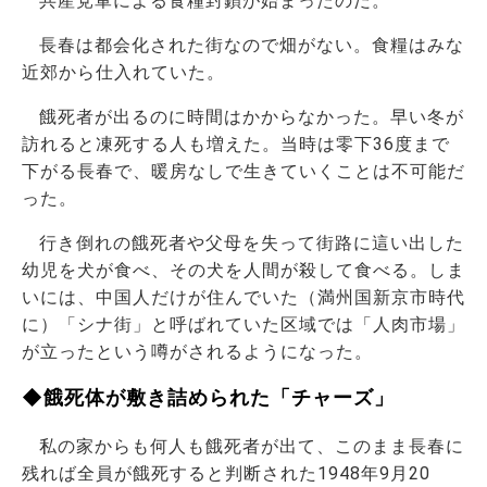
共産党軍による食糧封鎖が始まったのだ。
長春は都会化された街なので畑がない。食糧はみな
近郊から仕入れていた。
餓死者が出るのに時間はかからなかった。早い冬が
訪れると凍死する人も増えた。当時は零下36度まで
下がる長春で、暖房なしで生きていくことは不可能だ
った。
行き倒れの餓死者や父母を失って街路に這い出した
幼児を犬が食べ、その犬を人間が殺して食べる。しま
いには、中国人だけが住んでいた（満州国新京市時代
に）「シナ街」と呼ばれていた区域では「人肉市場」
が立ったという噂がされるようになった。
◆餓死体が敷き詰められた「チャーズ」
私の家からも何人も餓死者が出て、このまま長春に
残れば全員が餓死すると判断された1948年9月20