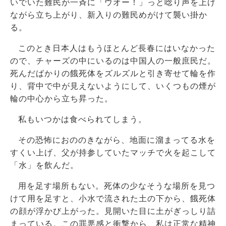
いでいた難民が一斉に「ウオー！」っと唸り声を上げ
ながら立ち上がり、新入りの難民めがけて襲い掛か
る。
このとき日本人はもうほとんど長春にはいなかった
ので、チャーズの中にいるのは中国人の一般庶民だ。
死んだばかりの餓死体をズルズルと引き寄せて輪を作
り、背中で中が見えないようにして、いくつもの煙が
輪の中心から立ち昇った。
私もいつかは食べられてしまう。
その恐怖におののきながら、地面に溜まってる水を
すくい上げ、父が持参していたマッチで火を起こして
「水」を飲んだ。
用を足す場所もない。死体の少なそうな場所を見つ
けて用を足すと、小水で流された土の下から、餓死体
の顔が浮かび上がった。見開いた目に土がぎっしり詰
まっている。この罪悪感と衝撃から、私は正常な精神