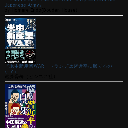
Japanese Army』
by Homare Endo(Bouden House)
『米中新産業WAR トランプは習近平に勝てるの
か？』
遠藤誉著（ビジネス社）