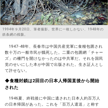
お問い合わせ
1994年９月20日、筆者撮影。世界に一枚しかない、1948年の
鉄条網の残骸。
1947‐48年、長春市は中国共産党軍に食糧包囲され
数十万の一般市民が餓死した。二重の包囲網「チャー
ズ」の柵門を開けなかったのは中共軍だ。それを国民
党のせいにした本が中国で出版された。生き証人とし
て許せない。
◆食糧封鎖は2回目の日本人帰国直後から開始
された
1946夏、終戦後に中国に遺された日本人約百万人
の日本帰国があった。これを「百万人遣送」と称す