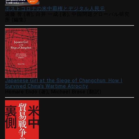
ポストコロナの米中覇権とデジタル人民元
遠藤 誉 (著), 白井 一成 (著), 中国問題グローバル研究
所 (編集)
Japanese Girl at the Siege of Changchun: How I
Survived China's Wartime Atrocity
Homare Endo (著), Michael Brase (翻訳)