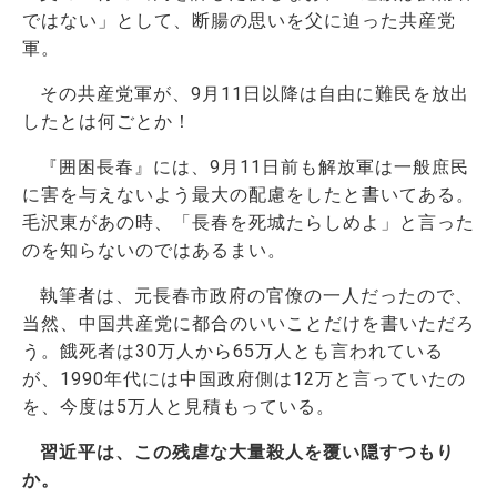
ではない」として、断腸の思いを父に迫った共産党
軍。
その共産党軍が、9月11日以降は自由に難民を放出
したとは何ごとか！
『囲困長春』には、9月11日前も解放軍は一般庶民
に害を与えないよう最大の配慮をしたと書いてある。
毛沢東があの時、「長春を死城たらしめよ」と言った
のを知らないのではあるまい。
執筆者は、元長春市政府の官僚の一人だったので、
当然、中国共産党に都合のいいことだけを書いただろ
う。餓死者は30万人から65万人とも言われている
が、1990年代には中国政府側は12万と言っていたの
を、今度は5万人と見積もっている。
習近平は、この残虐な大量殺人を覆い隠すつもり
か。