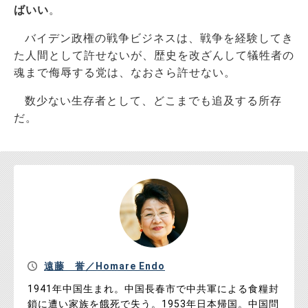
ばいい
。
バイデン政権の戦争ビジネスは、戦争を経験してき
た人間として許せないが、歴史を改ざんして犠牲者の
魂まで侮辱する党は、なおさら許せない。
数少ない生存者として、どこまでも追及する所存
だ。
遠藤 誉／Homare Endo
1941年中国生まれ。中国長春市で中共軍による食糧封
鎖に遭い家族を餓死で失う。1953年日本帰国。中国問