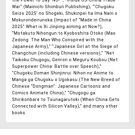
the Power to Say 'NO!'”, “Inside US-China Trade
War” (Mainichi Shimbun Publishing), “’Chugoku
Seizo 2025’ no Shogeki, Shukinpei ha Ima Nani o
Mokurondeirunoka (Impact of “Made in China
2025” What is Xi Jinping aiming at Now?),
“Motakuto Nihongun to Kyoboshita Otoko (Mao
Zedong: The Man Who Conspired with the
Japanese Army),” “Japanese Girl at the Siege of
Changchun (including Chinese versions),” “Net
Taikoku Chugogu, Genron o Meguru Koubou (Net
Superpower China: Battle over Speech),”
“Chugoku Doman Shinjinrui: Nihon no Anime to
Manga ga Chugoku o Ugokasu (The New Breed of
Chinese “Dongman”: Japanese Cartoons and
Comics Animate China),” “Chugogu ga
Shirikonbare to Tsunagarutoki (When China Gets
Connected with Silicon Valley),” and many other
books.