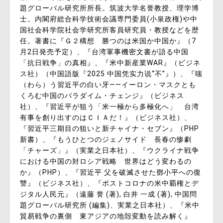
題グローバル研究所所長。筑波大学名誉教授、理学博
士。内閣府総合科学技術会議専門委員(小泉政権)や中
国社会科学院社会学研究所客員研究員・教授などを歴
任。著書に『Ｇ２構想 勝つのは米国か中国か』（7
月2日発売予定）、『台湾軍事機密文書が語る中国
「抗日戦争」の真相』、『米中新産業WAR』（ビジネ
ス社）（中国語版『2025 中国凭实力说“不”』）、『嗤
（わら）う習近平の白い牙――イーロン・マスクとも
くろむ中国のパラダイム・チェンジ』（ビジネス
社）、『習近平が狙う「米一極から多極化へ」 台湾
有事を創り出すのはＣＩＡだ！』（ビジネス社）、
『習近平三期目の狙いと新チャイナ・セブン』（PHP
新書）、『もうひとつのジェノサイド 長春の惨劇
「チャーズ」』（実業之日本社）、『ウクライナ戦争
における中国の対ロシア戦略 世界はどう変わるの
か』（PHP）、『習近平 父を破滅させた鄧小平への復
讐』（ビジネス社）、『ポストコロナの米中覇権とデ
ジタル人民元』（遠藤 誉 (著), 白井 一成 (著), 中国問
題グローバル研究所 (編集)、実業之日本社）、『米中
貿易戦争の裏側 東アジアの地殻変動を読み解く』