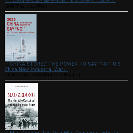
『台湾機密文書が語る中国「抗日戦争」の真相』
遠藤誉著（新潮社）
『CHINA STORED THE POWER TO SAY "NO!"-U.S.-
China New Industrial War』
by Homare Endo(Bouden House)
『Mao Zedong: The Man Who Conspired with the