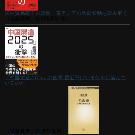
米中貿易戦争の裏側 東アジアの地殻変動を読み解く
（遠藤誉著、毎日新聞出版）
「中国製造2025」の衝撃 習近平はいま何を目論んで
いるのか
（遠藤誉著、PHP研究所）