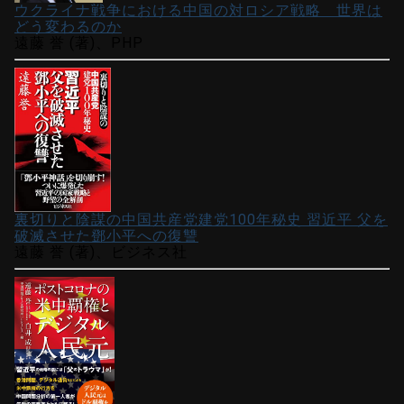
ウクライナ戦争における中国の対ロシア戦略 世界は
どう変わるのか
遠藤 誉 (著)、PHP
裏切りと陰謀の中国共産党建党100年秘史 習近平 父を
破滅させた鄧小平への復讐
遠藤 誉 (著)、ビジネス社