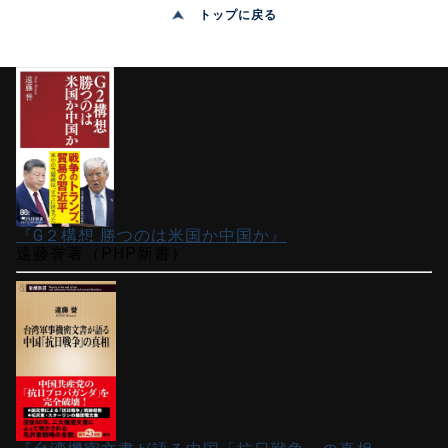
トップに戻る
『G２構想 勝つのは米国か中国か』
遠藤誉著（PHP新書）