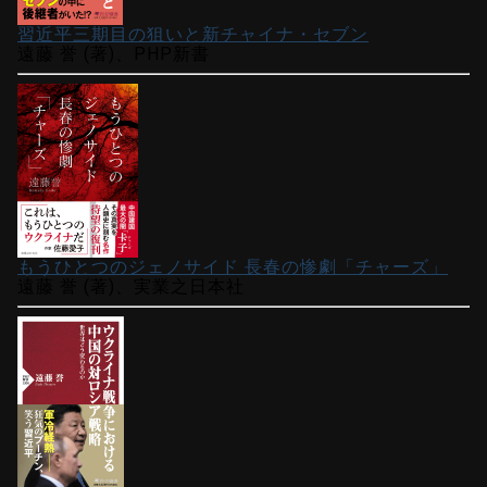
習近平三期目の狙いと新チャイナ・セブン
遠藤 誉 (著)、PHP新書
もうひとつのジェノサイド 長春の惨劇「チャーズ」
遠藤 誉 (著)、実業之日本社