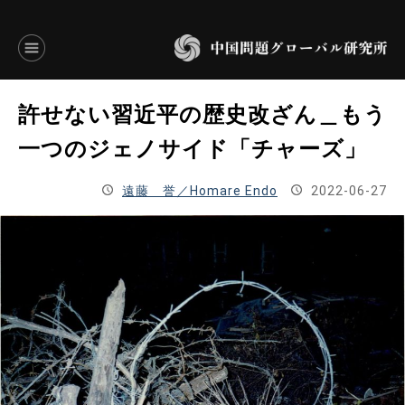
言語別アーカイブ
許せない習近平の歴史改ざん＿もう
ENGLISH
一つのジェノサイド「チャーズ」
JAPANESE
遠藤 誉／Homare Endo
2022-06-27
基本操作
トップページ
研究員
研究所概要
設立趣意書