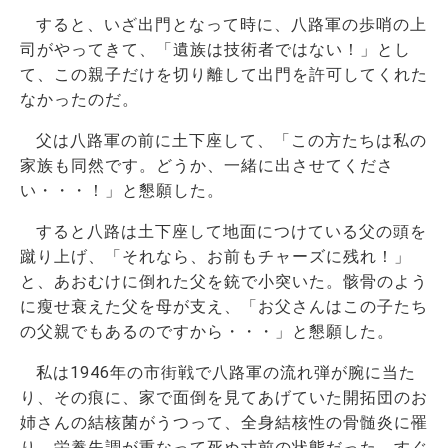
すると、いざ出門となって時に、八路軍の歩哨の上
司がやってきて、「遺族は技術者ではない！」とし
て、この親子だけを切り離して出門を許可してくれた
なかったのだ。
父は八路軍の前に土下座して、「この方たちは私の
家族も同然です。どうか、一緒に出させてくださ
い・・・！」と懇願した。
すると八路は土下座して地面につけている父の頭を
蹴り上げ、「それなら、お前もチャーズに残れ！」
と、あおむけに倒れた父を銃で小突いた。骸骨のよう
に瘦せ衰えた父を母が支え、「お父さんはこの子たち
の父親でもあるのですから・・・」と懇願した。
私は1946年の市街戦で八路軍の流れ弾が腕に当た
り、その痕に、家で面倒を見てあげていた開拓団のお
姉さんの結核菌がうつって、全身結核性の骨髄炎に罹
り、栄養失調が重なって死ぬ寸前の状態だった。すぐ