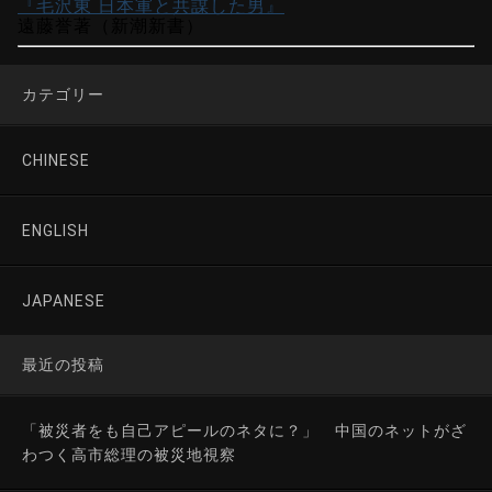
『毛沢東 日本軍と共謀した男』
遠藤誉著（新潮新書）
カテゴリー
CHINESE
ENGLISH
JAPANESE
最近の投稿
「被災者をも自己アピールのネタに？」 中国のネットがざ
わつく高市総理の被災地視察