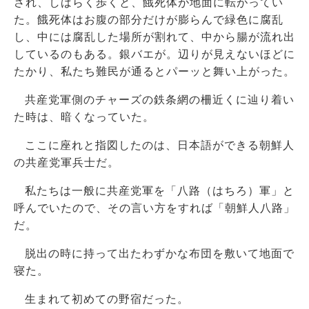
され、しばらく歩くと、餓死体が地面に転がってい
た。餓死体はお腹の部分だけが膨らんで緑色に腐乱
し、中には腐乱した場所が割れて、中から腸が流れ出
しているのもある。銀バエが。辺りが見えないほどに
たかり、私たち難民が通るとパーッと舞い上がった。
共産党軍側のチャーズの鉄条網の柵近くに辿り着い
た時は、暗くなっていた。
ここに座れと指図したのは、日本語ができる朝鮮人
の共産党軍兵士だ。
私たちは一般に共産党軍を「八路（はちろ）軍」と
呼んでいたので、その言い方をすれば「朝鮮人八路」
だ。
脱出の時に持って出たわずかな布団を敷いて地面で
寝た。
生まれて初めての野宿だった。