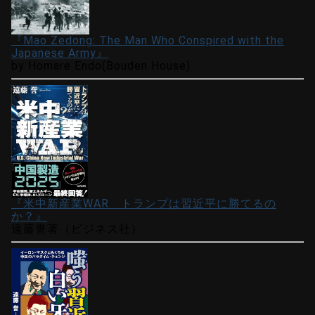
『Mao Zedong: The Man Who Conspired with the
Japanese Army』
by Homare Endo(Bouden House)
『米中新産業WAR トランプは習近平に勝てるの
か？』
遠藤誉著（ビジネス社）