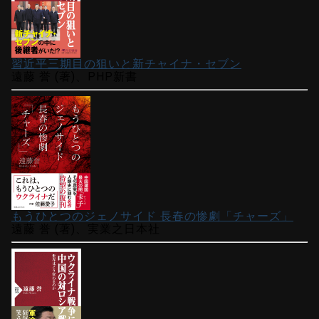
習近平三期目の狙いと新チャイナ・セブン
遠藤 誉 (著)、PHP新書
もうひとつのジェノサイド 長春の惨劇「チャーズ」
遠藤 誉 (著)、実業之日本社