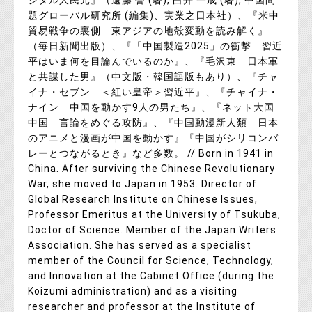
ジタル人民元』（遠藤 誉 (著), 白井 一成 (著), 中国問
題グローバル研究所 (編集)、実業之日本社）、『米中
貿易戦争の裏側 東アジアの地殻変動を読み解く』
（毎日新聞出版）、『「中国製造2025」の衝撃 習近
平はいま何を目論んでいるのか』、『毛沢東 日本軍
と共謀した男』（中文版・韓国語版もあり）、『チャ
イナ・セブン ＜紅い皇帝＞習近平』、『チャイナ・
ナイン 中国を動かす9人の男たち』、『ネット大国
中国 言論をめぐる攻防』、『中国動漫新人類 日本
のアニメと漫画が中国を動かす』『中国がシリコンバ
レーとつながるとき』など多数。 // Born in 1941 in
China. After surviving the Chinese Revolutionary
War, she moved to Japan in 1953. Director of
Global Research Institute on Chinese Issues,
Professor Emeritus at the University of Tsukuba,
Doctor of Science. Member of the Japan Writers
Association. She has served as a specialist
member of the Council for Science, Technology,
and Innovation at the Cabinet Office (during the
Koizumi administration) and as a visiting
researcher and professor at the Institute of