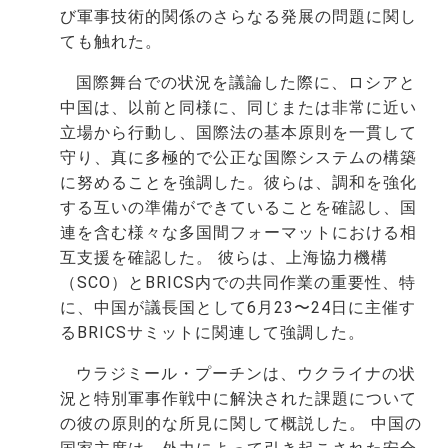
び軍事技術的関係のさらなる発展の問題に関し
ても触れた。
国際舞台での状況を議論した際に、ロシアと
中国は、以前と同様に、同じまたは非常に近い
立場から行動し、国際法の基本原則を一貫して
守り、真に多極的で公正な国際システムの構築
に努めることを強調した。彼らは、調和を強化
する互いの準備ができていることを確認し、国
連を含む様々な多国間フォーマットにおける相
互支援を確認した。 彼らは、上海協力機構
（SCO）とBRICS内での共同作業の重要性、特
に、中国が議長国として6月23〜24日に主催す
るBRICSサミットに関連して強調した。
ウラジミール・プーチンは、ウクライナの状
況と特別軍事作戦中に解決された課題について
の彼の原則的な所見に関して概説した。 中国の