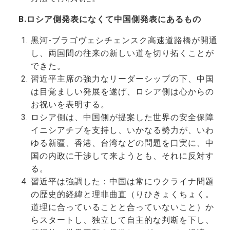
B.ロシア側発表になくて中国側発表にあるもの
黒河-ブラゴヴェシチェンスク高速道路橋が開通
し、両国間の往来の新しい道を切り拓くことが
できた。
習近平主席の強力なリーダーシップの下、中国
は目覚ましい発展を遂げ、ロシア側は心からの
お祝いを表明する。
ロシア側は、中国側が提案した世界の安全保障
イニシアチブを支持し、いかなる勢力が、いわ
ゆる新疆、香港、台湾などの問題を口実に、中
国の内政に干渉して来ようとも、それに反対す
る。
習近平は強調した：中国は常にウクライナ問題
の歴史的経緯と理非曲直（りひきょくちょく。
道理に合っていることと合っていないこと）か
らスタートし、独立して自主的な判断を下し、