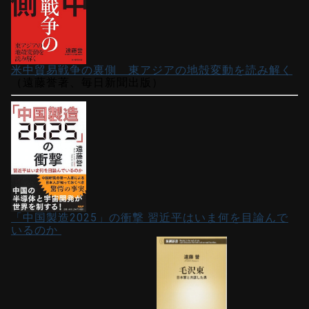
米中貿易戦争の裏側 東アジアの地殻変動を読み解く
（遠藤誉著、毎日新聞出版）
「中国製造2025」の衝撃 習近平はいま何を目論んで
いるのか