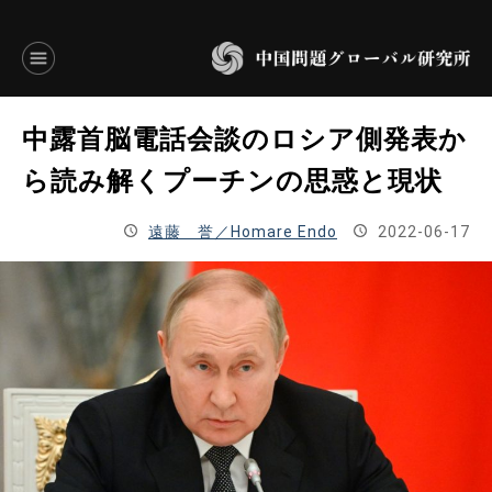
言語別アーカイブ
中露首脳電話会談のロシア側発表か
ENGLISH
ら読み解くプーチンの思惑と現状
JAPANESE
遠藤 誉／Homare Endo
2022-06-17
基本操作
トップページ
研究員
研究所概要
設立趣意書