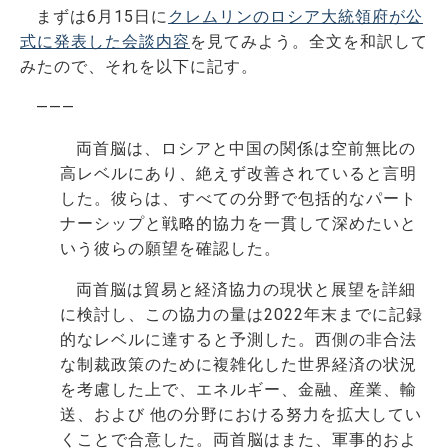
まずは6月15日に
クレムリンのロシア大統領府が公
式に発表した会談内容
を見てみよう。全文を和訳して
みたので、それを以下に記す。
―――
両首脳は、ロシアと中国の関係は空前無比の
高レベルにあり、絶えず改善されていると言明
した。彼らは、すべての分野で包括的なパート
ナーシップと戦略的協力を一貫して深めたいと
いう彼らの願望を確認した。
両首脳は貿易と経済協力の現状と展望を詳細
に検討し、この協力の量は2022年末までに記録
的なレベルに達すると予測した。西側の非合法
な制裁政策のために複雑化した世界経済の状況
を考慮した上で、エネルギー、金融、産業、輸
送、および 他の分野における努力を拡大してい
くことで合意した。両首脳はまた、軍事的およ