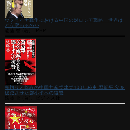
ウクライナ戦争における中国の対ロシア戦略 世界は
どう変わるのか
遠藤 誉 (著)、PHP
裏切りと陰謀の中国共産党建党100年秘史 習近平 父を
破滅させた鄧小平への復讐
遠藤 誉 (著)、ビジネス社