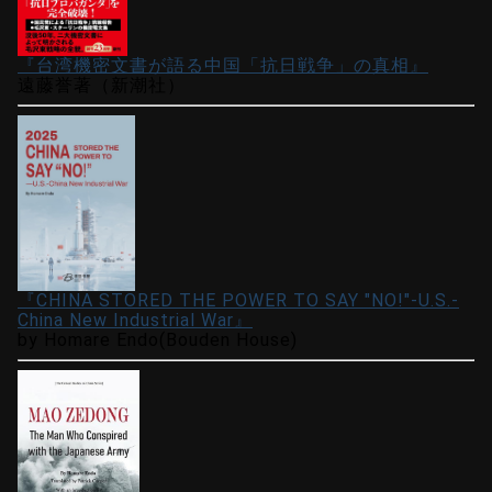
『台湾機密文書が語る中国「抗日戦争」の真相』
遠藤誉著（新潮社）
『CHINA STORED THE POWER TO SAY "NO!"-U.S.-
China New Industrial War』
by Homare Endo(Bouden House)