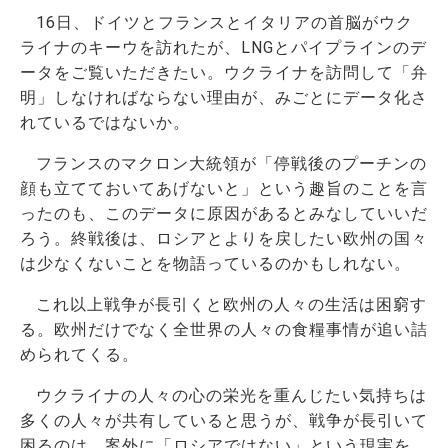
16日、ドイツとフランスとイタリアの首脳がウク
ライナのキーウを訪れたが、LNGとパイプラインのデ
ータをご覧いただきたい。ウクライナを訪問して「弁
明」しなければならない理由が、みごとにデータ化さ
れているではないか。
フランスのマクロン大統領が「停戦後のプーチンの
顔も立てておいてあげないと」という趣旨のことを言
ったのも、このデータに原因があるとみなしていいだ
ろう。終戦後は、ロシアとよりを戻したい欧州の国々
は少なくないことを物語っているのかもしれない。
これ以上戦争が長引くと欧州の人々の生活は困窮す
る。欧州だけでなく全世界の人々の食糧事情が追い詰
められてくる。
ウクライナの人々の心の栄光を重んじたい気持ちは
多くの人々が共有していると思うが、戦争が長引いて
困るのは、案外に「ロシアではない」という現実を、