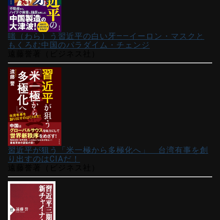
嗤（わら）う習近平の白い牙――イーロン・マスクと
もくろむ中国のパラダイム・チェンジ
遠藤誉著（ビジネス社）
習近平が狙う「米一極から多極化へ」 台湾有事を創
り出すのはCIAだ！
遠藤誉著（ビジネス社）