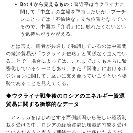
Bの４から見えるもの：
習近平はウクライナに
関して「中立」の立場を堅持したいが、プーチ
ンにとっては「不愉快な」立ち位置となってい
るので、中国の「弁明」には触れたくないとい
う気持ちがうかがえる。
とは言え、両者が共通して強調しているのは中露間
の経済貿易が「ウクライナ侵略」と関係なく進んでい
ることで、場合によっては、これまでよりもさらに緊
密化しているケースもあり、また「国連」におけるポ
ジションに関して、互いに支え合っていこうという姿
勢であることも見えてくる。
◆ウクライナ戦争後のロシアのエネルギー資源
貿易に関する衝撃的なデータ
アメリカをはじめとする西側諸国から厳しい経済制
裁を受ける中、ロシアの経済貿易は壊滅的打撃を受け
ているだろうと思う（期待する）人は多いだろうが、