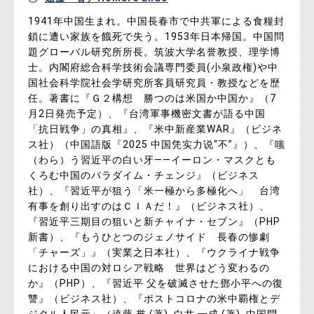
1941年中国生まれ。中国長春市で中共軍による食糧封
鎖に遭い家族を餓死で失う。1953年日本帰国。中国問
題グローバル研究所所長。筑波大学名誉教授、理学博
士。内閣府総合科学技術会議専門委員(小泉政権)や中
国社会科学院社会学研究所客員研究員・教授などを歴
任。著書に『Ｇ２構想 勝つのは米国か中国か』（7
月2日発売予定）、『台湾軍事機密文書が語る中国
「抗日戦争」の真相』、『米中新産業WAR』（ビジネ
ス社）（中国語版『2025 中国凭实力说“不”』）、『嗤
（わら）う習近平の白い牙――イーロン・マスクとも
くろむ中国のパラダイム・チェンジ』（ビジネス
社）、『習近平が狙う「米一極から多極化へ」 台湾
有事を創り出すのはＣＩＡだ！』（ビジネス社）、
『習近平三期目の狙いと新チャイナ・セブン』（PHP
新書）、『もうひとつのジェノサイド 長春の惨劇
「チャーズ」』（実業之日本社）、『ウクライナ戦争
における中国の対ロシア戦略 世界はどう変わるの
か』（PHP）、『習近平 父を破滅させた鄧小平への復
讐』（ビジネス社）、『ポストコロナの米中覇権とデ