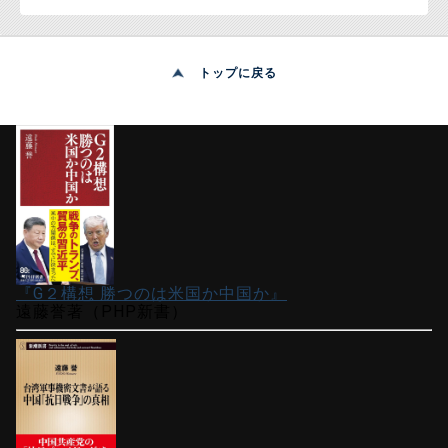
トップに戻る
『G２構想 勝つのは米国か中国か』
遠藤誉著（PHP新書）