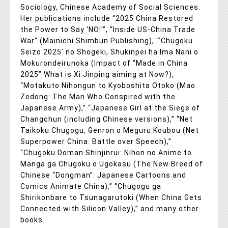
Sociology, Chinese Academy of Social Sciences.
Her publications include “2025 China Restored
the Power to Say 'NO!'”, “Inside US-China Trade
War” (Mainichi Shimbun Publishing), “’Chugoku
Seizo 2025’ no Shogeki, Shukinpei ha Ima Nani o
Mokurondeirunoka (Impact of “Made in China
2025” What is Xi Jinping aiming at Now?),
“Motakuto Nihongun to Kyoboshita Otoko (Mao
Zedong: The Man Who Conspired with the
Japanese Army),” “Japanese Girl at the Siege of
Changchun (including Chinese versions),” “Net
Taikoku Chugogu, Genron o Meguru Koubou (Net
Superpower China: Battle over Speech),”
“Chugoku Doman Shinjinrui: Nihon no Anime to
Manga ga Chugoku o Ugokasu (The New Breed of
Chinese “Dongman”: Japanese Cartoons and
Comics Animate China),” “Chugogu ga
Shirikonbare to Tsunagarutoki (When China Gets
Connected with Silicon Valley),” and many other
books.