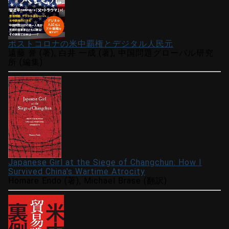
ポストコロナの米中覇権とデジタル人民元
遠藤 誉 (著), 白井 一成 (著), 中国問題グローバル研究
所 (編集)
Japanese Girl at the Siege of Changchun: How I
Survived China's Wartime Atrocity
Homare Endo (著), Michael Brase (翻訳)