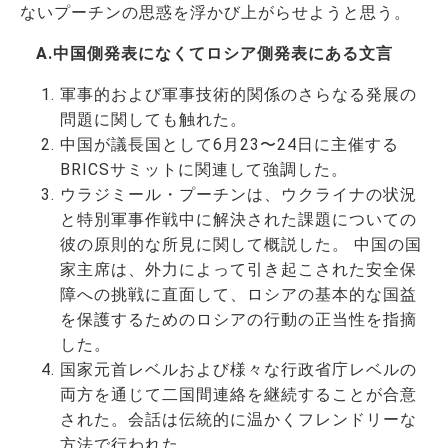
ないプーチンの思惑を浮かび上がらせようと思う。
A.中国側発表になくてロシア側発表にある文言
軍事的および軍事技術的関係のさらなる発展の
問題に関しても触れた。
中国が議長国として6月23〜24日に主催する
BRICSサミットに関連して強調した。
ウラジミール・プーチンは、ウクライナの状況
と特別軍事作戦中に解決された課題についての
彼の原則的な所見に関して概説した。 中国の国
家主席は、外力によって引き起こされた安全保
障への挑戦に直面して、ロシアの基本的な国益
を保護するためのロシアの行動の正当性を指摘
した。
国家元首レベルおよび様々な行政省庁レベルの
両方を通じて二国間連絡を継続することが合意
された。会話は伝統的に温かくフレンドリーな
方法で行われた。