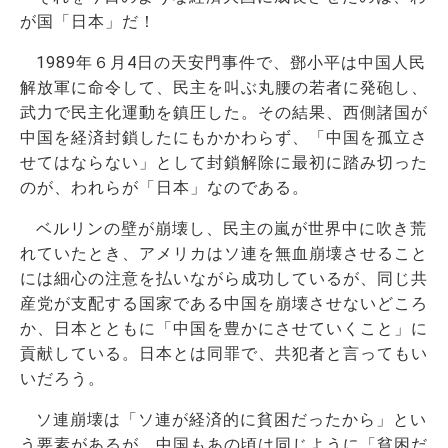
が国「日本」だ！
1989年６月4日の天安門事件で、鄧小平は中国人民
解放軍に命令して、民主を叫ぶ丸腰の若者に発砲し、
武力で民主化運動を鎮圧した。その結果、西側諸国が
中国を経済封鎖したにもかかわらず、「中国を孤立さ
せてはならない」として封鎖解除に最初に踏み切った
のが、われらが「日本」なのである。
ベルリンの壁が崩壊し、民主の嵐が世界中に吹き荒
れていたとき、アメリカはソ連を無血崩壊させること
には細心の注意を払いながら成功しているが、同じ共
産党が支配する国家である中国を崩壊させないどころ
か、日本とともに「中国を豊かにさせていくこと」に
貢献している。日本とは同罪で、共犯者と言ってもい
いだろう。
ソ連崩壊は「ソ連が経済的に貧困だったから」とい
う要素があるが、中国もあの頃は同じように「貧困だ