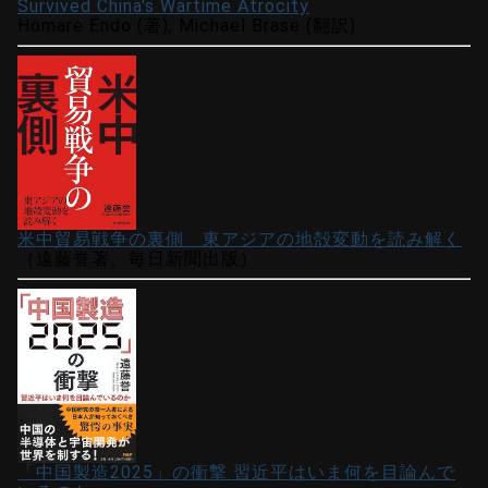
Survived China's Wartime Atrocity
Homare Endo (著), Michael Brase (翻訳)
米中貿易戦争の裏側 東アジアの地殻変動を読み解く
（遠藤誉著、毎日新聞出版）
「中国製造2025」の衝撃 習近平はいま何を目論んで