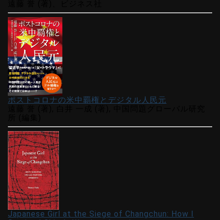
遠藤 誉 (著)、ビジネス社
ポストコロナの米中覇権とデジタル人民元
遠藤 誉 (著), 白井 一成 (著), 中国問題グローバル研究
所 (編集)
Japanese Girl at the Siege of Changchun: How I