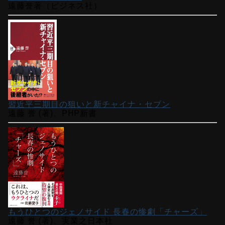
遠藤誉著（ビジネス社）
習近平三期目の狙いと新チャイナ・セブン
遠藤 誉 (著)、PHP新書
もうひとつのジェノサイド 長春の惨劇「チャーズ」
遠藤 誉 (著)、実業之日本社