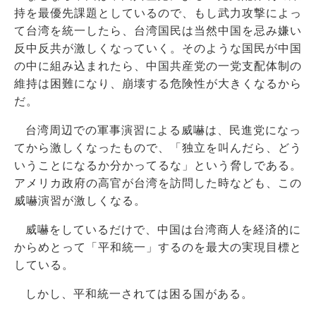
持を最優先課題としているので、もし武力攻撃によっ
て台湾を統一したら、台湾国民は当然中国を忌み嫌い
反中反共が激しくなっていく。そのような国民が中国
の中に組み込まれたら、中国共産党の一党支配体制の
維持は困難になり、崩壊する危険性が大きくなるから
だ。
台湾周辺での軍事演習による威嚇は、民進党になっ
てから激しくなったもので、「独立を叫んだら、どう
いうことになるか分かってるな」という脅しである。
アメリカ政府の高官が台湾を訪問した時なども、この
威嚇演習が激しくなる。
威嚇をしているだけで、中国は台湾商人を経済的に
からめとって「平和統一」するのを最大の実現目標と
している。
しかし、平和統一されては困る国がある。