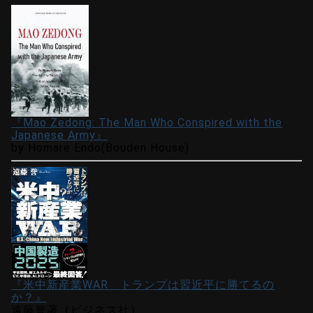
『Mao Zedong: The Man Who Conspired with the
Japanese Army』
by Homare Endo(Bouden House)
『米中新産業WAR トランプは習近平に勝てるの
か？』
遠藤誉著（ビジネス社）