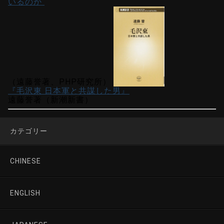
いるのか
（遠藤誉著、PHP研究所）
『毛沢東 日本軍と共謀した男』
遠藤誉著（新潮新書）
カテゴリー
CHINESE
ENGLISH