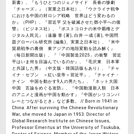
新書）、『もうひとつのジェノサイド 長春の惨劇
「チャーズ」』（実業之日本社）、『ウクライナ戦争
における中国の対ロシア戦略 世界はどう変わるの
か』（PHP）、『習近平 父を破滅させた鄧小平への復
讐』（ビジネス社）、『ポストコロナの米中覇権とデ
ジタル人民元』（遠藤 誉 (著), 白井 一成 (著), 中国問
題グローバル研究所 (編集)、実業之日本社）、『米中
貿易戦争の裏側 東アジアの地殻変動を読み解く』
（毎日新聞出版）、『「中国製造2025」の衝撃 習近
平はいま何を目論んでいるのか』、『毛沢東 日本軍
と共謀した男』（中文版・韓国語版もあり）、『チャ
イナ・セブン ＜紅い皇帝＞習近平』、『チャイナ・
ナイン 中国を動かす9人の男たち』、『ネット大国
中国 言論をめぐる攻防』、『中国動漫新人類 日本
のアニメと漫画が中国を動かす』『中国がシリコンバ
レーとつながるとき』など多数。 // Born in 1941 in
China. After surviving the Chinese Revolutionary
War, she moved to Japan in 1953. Director of
Global Research Institute on Chinese Issues,
Professor Emeritus at the University of Tsukuba,
Doctor of Science. Member of the Japan Writers