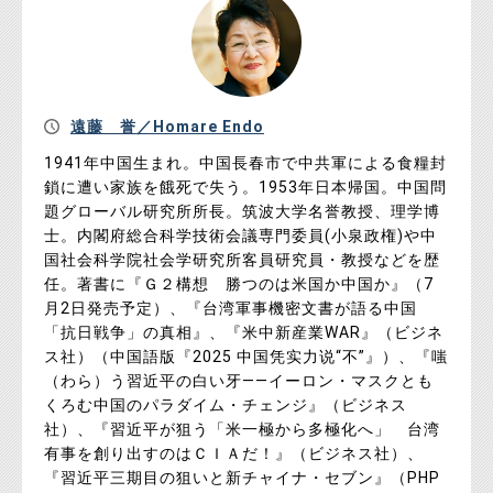
遠藤 誉／Homare Endo
1941年中国生まれ。中国長春市で中共軍による食糧封
鎖に遭い家族を餓死で失う。1953年日本帰国。中国問
題グローバル研究所所長。筑波大学名誉教授、理学博
士。内閣府総合科学技術会議専門委員(小泉政権)や中
国社会科学院社会学研究所客員研究員・教授などを歴
任。著書に『Ｇ２構想 勝つのは米国か中国か』（7
月2日発売予定）、『台湾軍事機密文書が語る中国
「抗日戦争」の真相』、『米中新産業WAR』（ビジネ
ス社）（中国語版『2025 中国凭实力说“不”』）、『嗤
（わら）う習近平の白い牙――イーロン・マスクとも
くろむ中国のパラダイム・チェンジ』（ビジネス
社）、『習近平が狙う「米一極から多極化へ」 台湾
有事を創り出すのはＣＩＡだ！』（ビジネス社）、
『習近平三期目の狙いと新チャイナ・セブン』（PHP