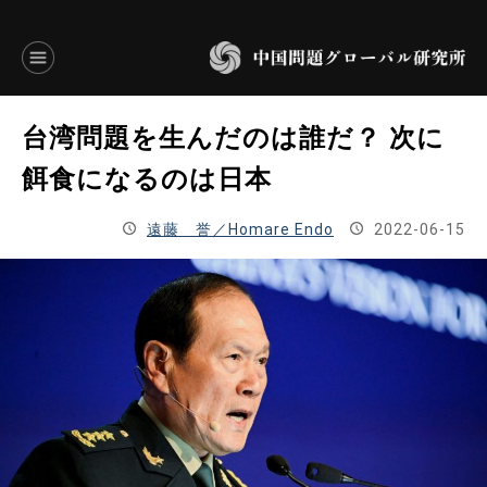
言語別アーカイブ
台湾問題を生んだのは誰だ？ 次に
ENGLISH
餌食になるのは日本
JAPANESE
遠藤 誉／Homare Endo
2022-06-15
基本操作
トップページ
研究員
研究所概要
設立趣意書