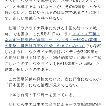
の人が「ウクライナ戦争を起こさせたのはアメリカ
だ」と認識するようになったが、その認識をしっかり
持たないと、次にやられるのは日本であることに対し
て、正しい警戒心を持ち得ない。
拙著『ウクライナ戦争における中国の対ロシア戦
略』でも書き、また5月31日のコラム
＜スイス平和エ
ネルギー研究所が暴露した「ウクライナ戦争の裏側」
の衝撃 世界は真実の半分しか見ていない＞
でも考察
したように、ウクライナ戦争はバイデンが2009年か
ら周到に練り上げてきた「利己的欲望」に基づいて起
こしたもので、ウクライナをNATO加盟へと扇動した
結果が招いたものである。
この因果関係を見極めないと、次に餌食になるのが
「日本国民」になる論理が見えてこない。
中国は台湾の平和統一を狙っている。
なぜなら中国は中国共産党による一党支配体制の維