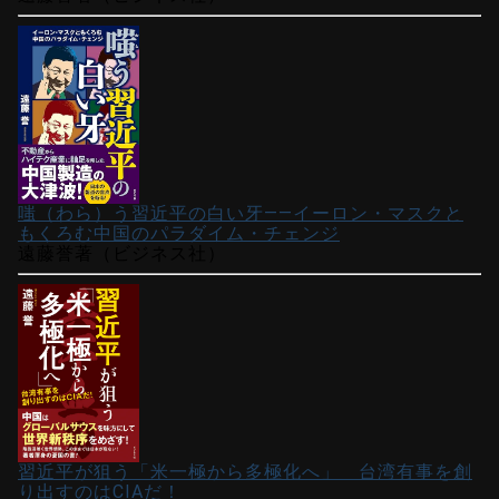
嗤（わら）う習近平の白い牙――イーロン・マスクと
もくろむ中国のパラダイム・チェンジ
遠藤誉著（ビジネス社）
習近平が狙う「米一極から多極化へ」 台湾有事を創
り出すのはCIAだ！