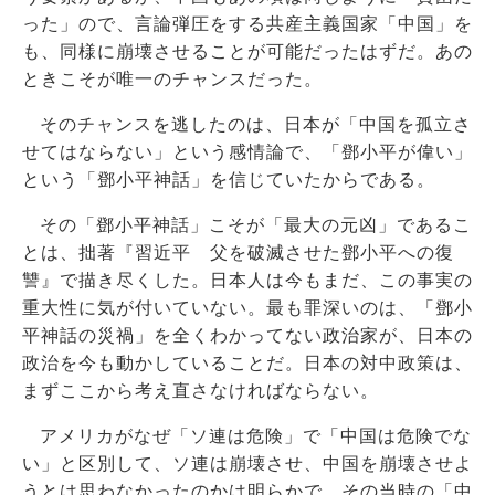
った」ので、言論弾圧をする共産主義国家「中国」を
も、同様に崩壊させることが可能だったはずだ。あの
ときこそが唯一のチャンスだった。
そのチャンスを逃したのは、日本が「中国を孤立さ
せてはならない」という感情論で、「鄧小平が偉い」
という「鄧小平神話」を信じていたからである。
その「鄧小平神話」こそが「最大の元凶」であるこ
とは、拙著『習近平 父を破滅させた鄧小平への復
讐』で描き尽くした。日本人は今もまだ、この事実の
重大性に気が付いていない。最も罪深いのは、「鄧小
平神話の災禍」を全くわかってない政治家が、日本の
政治を今も動かしていることだ。日本の対中政策は、
まずここから考え直さなければならない。
アメリカがなぜ「ソ連は危険」で「中国は危険でな
い」と区別して、ソ連は崩壊させ、中国を崩壊させよ
うとは思わなかったのかは明らかで、その当時の「中