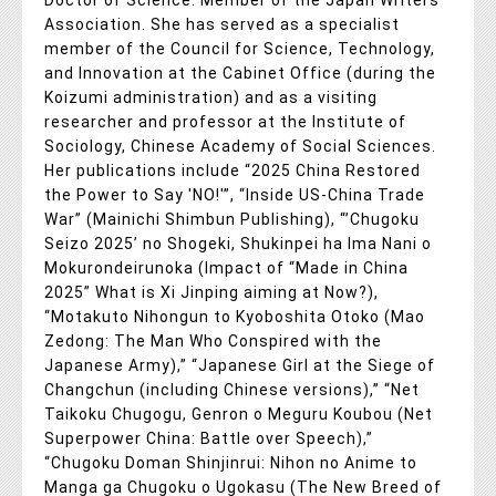
Association. She has served as a specialist
member of the Council for Science, Technology,
and Innovation at the Cabinet Office (during the
Koizumi administration) and as a visiting
researcher and professor at the Institute of
Sociology, Chinese Academy of Social Sciences.
Her publications include “2025 China Restored
the Power to Say 'NO!'”, “Inside US-China Trade
War” (Mainichi Shimbun Publishing), “’Chugoku
Seizo 2025’ no Shogeki, Shukinpei ha Ima Nani o
Mokurondeirunoka (Impact of “Made in China
2025” What is Xi Jinping aiming at Now?),
“Motakuto Nihongun to Kyoboshita Otoko (Mao
Zedong: The Man Who Conspired with the
Japanese Army),” “Japanese Girl at the Siege of
Changchun (including Chinese versions),” “Net
Taikoku Chugogu, Genron o Meguru Koubou (Net
Superpower China: Battle over Speech),”
“Chugoku Doman Shinjinrui: Nihon no Anime to
Manga ga Chugoku o Ugokasu (The New Breed of