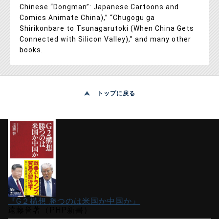
Chinese “Dongman”: Japanese Cartoons and
Comics Animate China),” “Chugogu ga
Shirikonbare to Tsunagarutoki (When China Gets
Connected with Silicon Valley),” and many other
books.
トップに戻る
『G２構想 勝つのは米国か中国か』
遠藤誉著（PHP新書）