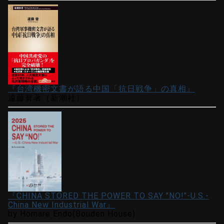
『台湾機密文書が語る中国「抗日戦争」の真相』
遠藤誉著（新潮社）
『CHINA STORED THE POWER TO SAY "NO!"-U.S.-
China New Industrial War』
by Homare Endo(Bouden House)