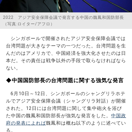
お問い合わせ
2022 アジア安全保障会議で発言する中国の魏鳳和国防部長
（写真:ロイター/アフロ）
シンガポールで開催されたアジア安全保障会議では
台湾問題が大きなテーマの一つだった。台湾問題を生
んだのはアメリカで、中国経済を強大化させたのは日
本だ。その責任は戦争以外の手段で取らなければなら
ない。
◆中国国防部長の台湾問題に関する強気な発言
6月10日～12日、シンガポールのシャングリラホテ
ルでアジア安全保障会議（シャングリラ対話）が開催
された。12日には台湾問題に関して集中砲火を浴び
た中国の魏鳳和国防部長が強気な発言をした。
中国政
府の発表によれば
魏鳳和は概ね以下のように述べてい
る。