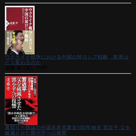
ウクライナ戦争における中国の対ロシア戦略 世界は
どう変わるのか
遠藤 誉 (著)、PHP
裏切りと陰謀の中国共産党建党100年秘史 習近平 父を
破滅させた鄧小平への復讐