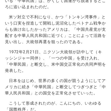
いる「中華民国」は、かくして国連から脱退するとこ
ろに追い込まれたのだ。
米ソ対立で不利になり、かつ「トンキン湾事件」と
いう口実を捏造して開戦し泥沼化したベトナム戦争か
らも抜け出したかったアメリカは、「中国共産党が支
配する中華人民共和国に近づく」ことによって活路を
見い出し、大統領再選を狙ったのである。
1972年2月21日、ニクソン大統領が訪中して（キ
ッシンジャー同伴）、「一つの中国」を受け入れ、
「中華民国」と断交し、米中国交正常化の共同声明を
発表した。
日本をはじめ、世界の多くの国が競うようにしてア
メリカに続き「中華民国」と断交してつぎつぎと「中
華人民共和国」との国交を正常化させていった。
こうして形成されたのが、こんにちの、いわゆる
「国際秩序」だ。