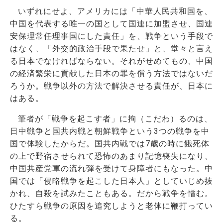
いずれにせよ、アメリカには「中華人民共和国を、
中国を代表する唯一の国として国連に加盟させ、国連
安保理常任理事国にした責任」を、戦争という手段で
はなく、「外交的政治手段で果たせ」と、堂々と言え
る日本でなければならない。それがせめてもの、中国
の経済繁栄に貢献した日本の罪を償う方法ではないだ
ろうか。戦争以外の方法で解決させる責任が、日本に
はある。
筆者が「戦争を起こす者」に拘（こだわ）るのは、
日中戦争と国共内戦と朝鮮戦争という3つの戦争を中
国で体験したからだ。国共内戦では7歳の時に餓死体
の上で野宿させられて恐怖のあまり記憶喪失になり、
中国共産党軍の流れ弾を受けて身障者にもなった。中
国では「侵略戦争を起こした日本人」としていじめ抜
かれ、自殺を試みたこともある。だから戦争を憎む。
ひたすら戦争の原因を追究しようと老体に鞭打ってい
る。