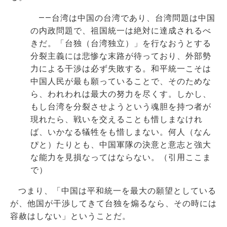
――台湾は中国の台湾であり、台湾問題は中国
の内政問題で、祖国統一は絶対に達成されるべ
きだ。「台独（台湾独立）」を行なおうとする
分裂主義には悲惨な末路が待っており、外部勢
力による干渉は必ず失敗する。和平統一こそは
中国人民が最も願っていることで、そのためな
ら、われわれは最大の努力を尽くす。しかし、
もし台湾を分裂させようという魂胆を持つ者が
現れたら、戦いを交えることも惜しまなけれ
ば、いかなる犠牲をも惜しまない。何人（なん
ぴと）たりとも、中国軍隊の決意と意志と強大
な能力を見損なってはならない。（引用ここま
で）
つまり、「中国は平和統一を最大の願望としている
が、他国が干渉してきて台独を煽るなら、その時には
容赦はしない」ということだ。