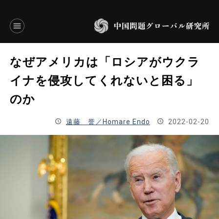
言語別アーカイブ
なぜアメリカは「ロシアがウクラ
ENGLISH
イナを侵攻してくれないと困る」
のか
JAPANESE
遠藤 誉／Homare Endo
2022-02-20
基本操作
トップページ
研究員
研究所概要
設立趣意書