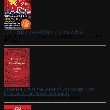
ポストコロナの米中覇権とデジタル人民元
遠藤 誉 (著), 白井 一成 (著), 中国問題グローバル研究
所 (編集)
Japanese Girl at the Siege of Changchun: How I
Survived China's Wartime Atrocity
Homare Endo (著), Michael Brase (翻訳)