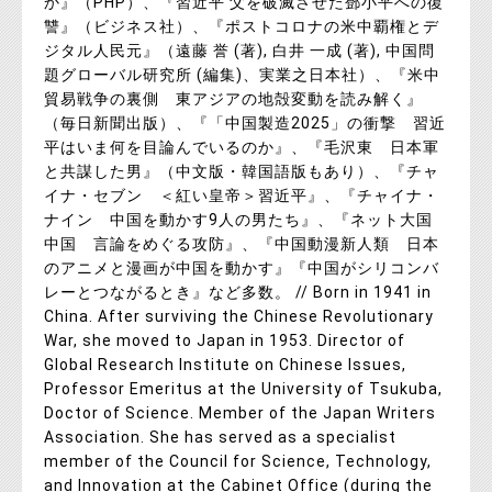
か』（PHP）、『習近平 父を破滅させた鄧小平への復
讐』（ビジネス社）、『ポストコロナの米中覇権とデ
ジタル人民元』（遠藤 誉 (著), 白井 一成 (著), 中国問
題グローバル研究所 (編集)、実業之日本社）、『米中
貿易戦争の裏側 東アジアの地殻変動を読み解く』
（毎日新聞出版）、『「中国製造2025」の衝撃 習近
平はいま何を目論んでいるのか』、『毛沢東 日本軍
と共謀した男』（中文版・韓国語版もあり）、『チャ
イナ・セブン ＜紅い皇帝＞習近平』、『チャイナ・
ナイン 中国を動かす9人の男たち』、『ネット大国
中国 言論をめぐる攻防』、『中国動漫新人類 日本
のアニメと漫画が中国を動かす』『中国がシリコンバ
レーとつながるとき』など多数。 // Born in 1941 in
China. After surviving the Chinese Revolutionary
War, she moved to Japan in 1953. Director of
Global Research Institute on Chinese Issues,
Professor Emeritus at the University of Tsukuba,
Doctor of Science. Member of the Japan Writers
Association. She has served as a specialist
member of the Council for Science, Technology,
and Innovation at the Cabinet Office (during the