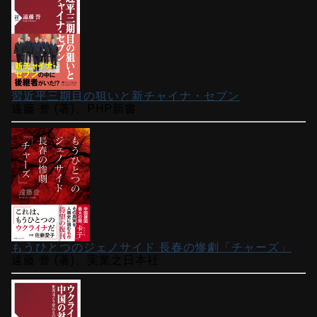
習近平三期目の狙いと新チャイナ・セブン
遠藤 誉 (著)、PHP新書
もうひとつのジェノサイド 長春の惨劇「チャーズ」
遠藤 誉 (著)、実業之日本社