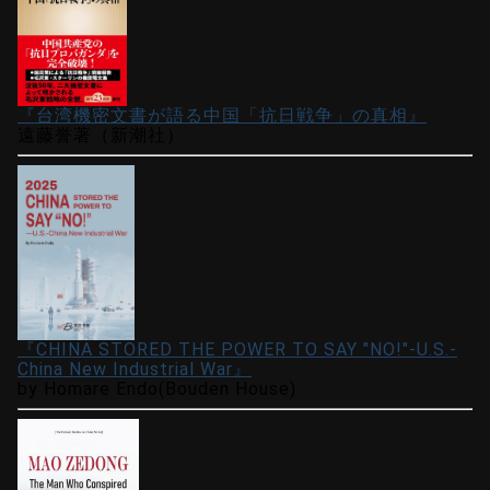
『台湾機密文書が語る中国「抗日戦争」の真相』
遠藤誉著（新潮社）
『CHINA STORED THE POWER TO SAY "NO!"-U.S.-
China New Industrial War』
by Homare Endo(Bouden House)