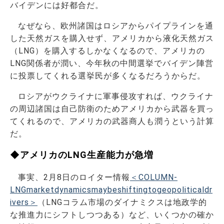
バイデンには好都合だ。
なぜなら、欧州諸国はロシアからパイプラインを通
した天然ガスを購入せず、アメリカから液化天然ガス
（LNG）を購入するしかなくなるので、アメリカの
LNG関係者が潤い、今年秋の中間選挙でバイデン陣営
に投票してくれる選挙民が多くなるだろうからだ。
ロシアがウクライナに軍事侵攻すれば、ウクライナ
の周辺諸国は自己防衛のためアメリカから武器を買っ
てくれるので、アメリカの武器商人も潤うという計算
だ。
◆アメリカのLNG生産能力が急増
事実、2月8日のロイター情報
＜COLUMN-
LNGmarketdynamicsmaybeshiftingtogeopoliticaldr
ivers＞
（LNGコラム市場のダイナミクスは地政学的
な推進力にシフトしつつある）など、いくつかの確か