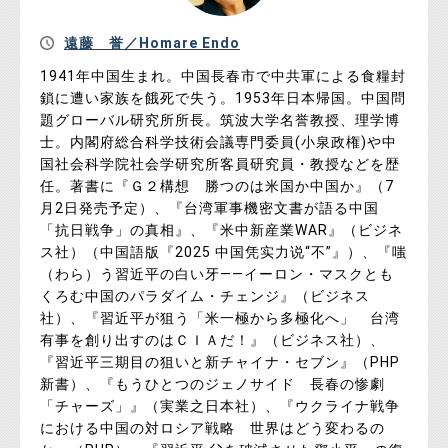
遠藤 誉／Homare Endo
1941年中国生まれ。中国長春市で中共軍による食糧封
鎖に遭い家族を餓死で失う。1953年日本帰国。中国問
題グローバル研究所所長。筑波大学名誉教授、理学博
士。内閣府総合科学技術会議専門委員(小泉政権)や中
国社会科学院社会学研究所客員研究員・教授などを歴
任。著書に『Ｇ２構想 勝つのは米国か中国か』（7
月2日発売予定）、『台湾軍事機密文書が語る中国
「抗日戦争」の真相』、『米中新産業WAR』（ビジネ
ス社）（中国語版『2025 中国凭实力说“不”』）、『嗤
（わら）う習近平の白い牙――イーロン・マスクとも
くろむ中国のパラダイム・チェンジ』（ビジネス
社）、『習近平が狙う「米一極から多極化へ」 台湾
有事を創り出すのはＣＩＡだ！』（ビジネス社）、
『習近平三期目の狙いと新チャイナ・セブン』（PHP
新書）、『もうひとつのジェノサイド 長春の惨劇
「チャーズ」』（実業之日本社）、『ウクライナ戦争
における中国の対ロシア戦略 世界はどう変わるの