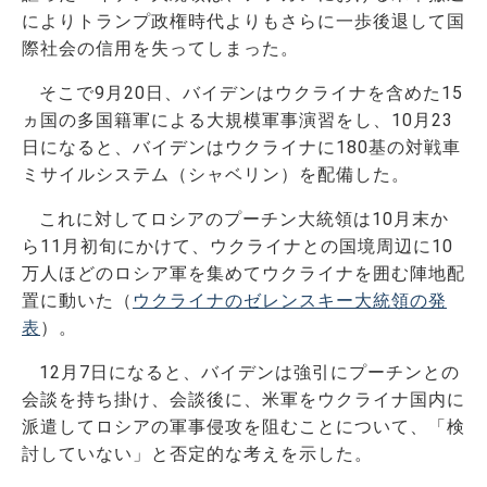
によりトランプ政権時代よりもさらに一歩後退して国
際社会の信用を失ってしまった。
そこで9月20日、バイデンはウクライナを含めた15
ヵ国の多国籍軍による大規模軍事演習をし、10月23
日になると、バイデンはウクライナに180基の対戦車
ミサイルシステム（シャベリン）を配備した。
これに対してロシアのプーチン大統領は10月末か
ら11月初旬にかけて、ウクライナとの国境周辺に10
万人ほどのロシア軍を集めてウクライナを囲む陣地配
置に動いた（
ウクライナのゼレンスキー大統領の発
表
）。
12月7日になると、バイデンは強引にプーチンとの
会談を持ち掛け、会談後に、米軍をウクライナ国内に
派遣してロシアの軍事侵攻を阻むことについて、「検
討していない」と否定的な考えを示した。