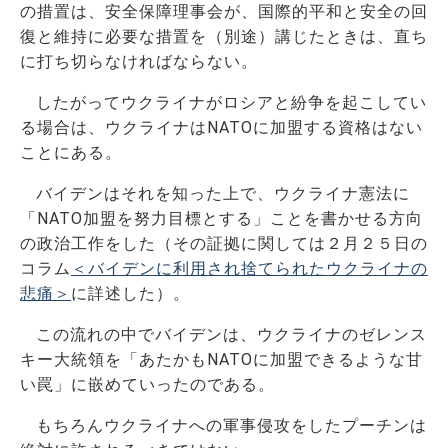
の措置は、安全保障理事会が、国際的平和と安全の回
復と維持に必要な措置を（別途）講じたときは、直ち
に打ち切らなければならない。
したがってウクライナがロシアと紛争を起こしてい
る場合は、ウクライナはNATOに加盟する資格はない
ことにある。
バイデンはそれを知った上で、ウクライナ憲法に
「NATO加盟を努力目標とする」ことを書かせる方向
の政治工作をした（その証拠に関しては２月２５日の
コラム
＜バイデンに利用され捨てられたウクライナの
悲痛＞
に詳述した）。
この流れの中でバイデンは、ウクライナのゼレンス
キー大統領を「あたかもNATOに加盟できるような甘
い罠」に嵌めていったのである。
もちろんウクライナへの軍事侵攻をしたプーチンは