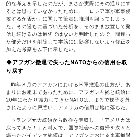
的な考えを示したのだが、まさか実際にその通りにす
るとは思っていなかったために、「ロシア軍が軍事侵
攻するか否か」に関して筆者は推測を誤ってしまっ
た。その過ちに基づいた分析を、そのまま放置して発
信し続けるのは適切ではないと判断したので、間違っ
た部分だけを削除して本筋には影響しないよう修正を
加えた考察を以下に示したい。
◆アフガン撤退で失ったNATOからの信用を取
り戻す
昨年８月のアフガンにおける米軍撤退の仕方が、あ
まりにお粗末であったために、アフガン占拠と統治に
20年にわたり協力してきたNATOは、まるで梯子を外
されたように戸惑い、アメリカの信用は地に落ちた。
トランプ元大統領から政権を奪取し、「アメリカは
戻ってきた！」と叫んで、国際社会への復帰を次々と
謳ったバイデン大統領は、アフガンにおける米軍撤退