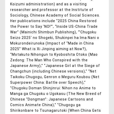
Koizumi administration) and as a visiting
researcher and professor at the Institute of
Sociology, Chinese Academy of Social Sciences.
Her publications include “2025 China Restored
the Power to Say 'NO!'”, “Inside US-China Trade
War” (Mainichi Shimbun Publishing), “’Chugoku
Seizo 2025’ no Shogeki, Shukinpei ha Ima Nani o
Mokurondeirunoka (Impact of “Made in China
2025” What is Xi Jinping aiming at Now?),
“Motakuto Nihongun to Kyoboshita Otoko (Mao
Zedong: The Man Who Conspired with the
Japanese Army),” “Japanese Girl at the Siege of
Changchun (including Chinese versions),” “Net
Taikoku Chugogu, Genron o Meguru Koubou (Net
Superpower China: Battle over Speech),”
“Chugoku Doman Shinjinrui: Nihon no Anime to
Manga ga Chugoku o Ugokasu (The New Breed of
Chinese “Dongman”: Japanese Cartoons and
Comics Animate China),” “Chugogu ga
Shirikonbare to Tsunagarutoki (When China Gets