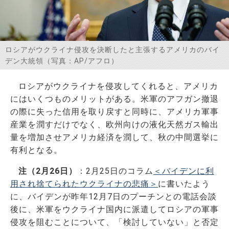
お問い合わせ
ロシアがウクライナ侵攻を決断したと主張するアメリカのバイ
デン大統領（写真：AP/アフロ）
ロシアがウクライナを侵攻してくれると、アメリカ
にはいくつものメリットがある。米軍のアフガン撤退
の際に失った信用を取り戻すと同時に、アメリカ軍事
産業を潤すだけでなく、欧州向けの液化天然ガス輸出
量を増加させアメリカ経済を潤して、秋の中間選挙に
有利となる。
注（2月26日）
：2月25日のコラム
＜バイデンに利
用され捨てられたウクライナの悲痛＞
に書いたよう
に、バイデンが昨年12月7日のプーチンとの電話会談
後に、米軍をウクライナ国内に派遣してロシアの軍事
侵攻を阻むことについて、「検討していない」と否定