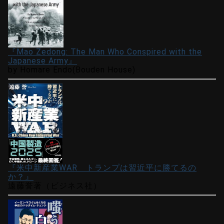
『Mao Zedong: The Man Who Conspired with the
Japanese Army』
by Homare Endo(Bouden House)
『米中新産業WAR トランプは習近平に勝てるの
か？』
遠藤誉著（ビジネス社）