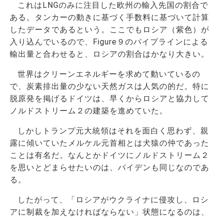
これはLNGのみに注目した欧州の輸入先国の割合で
ある。タンカーの動きに基づく手数料に基づいて計算
したデータであるという。ここでもロシア（紫色）が
入り込んでいるので、Figure９のパイプラインによる
輸出量と合わせると、ロシアの割合はかなり大きい。
世界はクリーンエネルギーを求めて動いているの
で、炭素排出量の少ない天然ガスは人気の的だ。特に
脱原発を掲げるドイツは、早くからロシアと協力して
ノルドストリーム２の建築を進めていた。
しかしトランプ元大統領はそれを面白く思わず、親
露に傾いていたメルケル元首相とは犬猿の仲であった
ことは有名だ。なんとかドイツにノルドストリーム２
を思いとどまらせたいのは、バイデンも同じなのであ
る。
したがって、「ロシアがウクライナに侵攻し、ロシ
アに制裁を加えなければならない」状態になるのは、