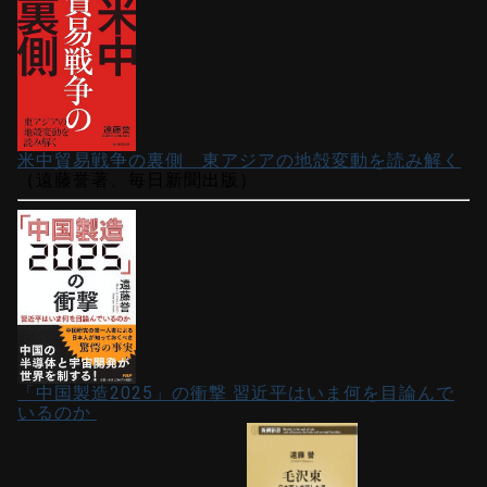
米中貿易戦争の裏側 東アジアの地殻変動を読み解く
（遠藤誉著、毎日新聞出版）
「中国製造2025」の衝撃 習近平はいま何を目論んで
いるのか