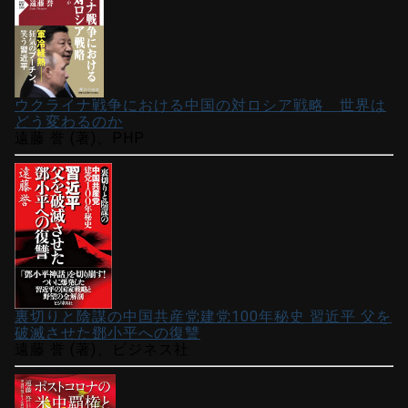
ウクライナ戦争における中国の対ロシア戦略 世界は
どう変わるのか
遠藤 誉 (著)、PHP
裏切りと陰謀の中国共産党建党100年秘史 習近平 父を
破滅させた鄧小平への復讐
遠藤 誉 (著)、ビジネス社