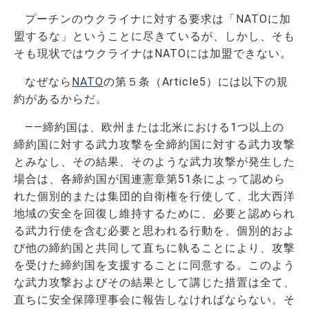
プーチンのウクライナに対する要求は「NATOに加
盟するな」ということに尽きているが、しかし、そも
そも現状ではウクライナはNATOには加盟できない。
なぜなら
NATO
の第５条（Article5）には以下の規
約があるからだ。
――締約国は、欧州または北米における1つ以上の
締約国に対する武力攻撃を全締約国に対する武力攻撃
とみなし、その結果、そのような武力攻撃が発生した
場合は、各締約国が国連憲章第51条によって認めら
れた個別的または集団的自衛権を行使して、北大西洋
地域の安全を回復し維持するために、必要と認められ
る武力行使を含む必要と思われる行動を、個別的およ
び他の締約国と共同して直ちに執ることにより、攻撃
を受けた締約国を支援することに同意する。このよう
な武力攻撃およびその結果として講じた措置は全て、
直ちに安全保障理事会に報告しなければならない。そ