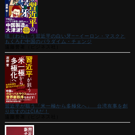
嗤（わら）う習近平の白い牙――イーロン・マスクと
もくろむ中国のパラダイム・チェンジ
遠藤誉著（ビジネス社）
習近平が狙う「米一極から多極化へ」 台湾有事を創
り出すのはCIAだ！
遠藤誉著（ビジネス社）